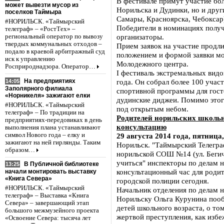
В фестивале примут участие бол
может вывезти мусор из
Норильска и Дудинки, но и друг
поселков Таймыра
Самары, Красноярска, Чебоксар
#НОРИЛЬСК. «Таймырский
Победители в номинациях получ
телеграф» – «РостТех» –
организаторы.
региональный оператор по вывозу
твердых коммунальных отходов –
Прием заявок на участие продли
подало в краевой арбитражный суд
положением и формой заявки мо
иск к управлению
Молодежного центра.
Росприроднадзора. Оператор…
I фестиваль экстремальных видо
На предприятиях
года. Он собрал более 100 учас
14:05
Заполярного филиала
спортивной программы для гост
«Норникеля» зажигают елки
дудинские диджеи. Помимо этог
#НОРИЛЬСК. «Таймырский
под открытым небом.
телеграф» – По традиции на
Родителей норильских школьн
предприятиях-передовиках в день
консультацию
выполнения плана устанавливают
символ Нового года – елку и
29 августа 2014 года, пятница,
зажигают на ней гирлянды. Таким
Норильск. "Таймырский Телеграф"
образом…
норильской СОШ №14 (ул. Бегич
учиться" инспекторы по делам 
В Публичной библиотеке
13:25
консультационный час для роди
начали монтировать выставку
«Книга Севера»
городской полиции сегодня.
#НОРИЛЬСК. «Таймырский
Начальник отделения по делам
телеграф» – Выставка «Книга
Норильску Ольга Курунина поо
Севера» – завершающий этап
детей школьного возраста, о том
большого межмузейного проекта
жертвой преступления, как изб
«Освоение Севера: тысяча лет