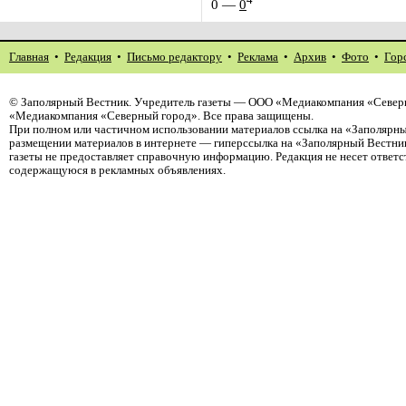
0
—
0
Главная
•
Редакция
•
Письмо редактору
•
Реклама
•
Архив
•
Фото
•
Гор
©
Заполярный Вестник
. Учредитель газеты — ООО «Медиакомпания «Северн
«Медиакомпания «Северный город». Все права защищены.
При полном или частичном использовании материалов ссылка на «Заполярны
размещении материалов в интернете — гиперссылка на «Заполярный Вестник
газеты не предоставляет справочную информацию. Редакция не несет ответ
содержащуюся в рекламных объявлениях.