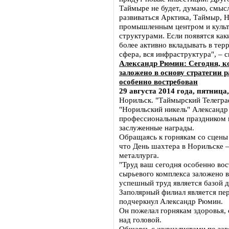
Таймыре не будет, думаю, смысла
развиваться Арктика, Таймыр, 
промышленным центром и культ
структурами. Если появятся как
более активно вкладывать в тер
сфера, вся инфраструктура", – с
Александр Рюмин: Сегодня, к
заложено в основу стратегии 
особенно востребован
29 августа 2014 года, пятница,
Норильск. "Таймырский Телегра
"Норильский никель" Александр
профессиональным праздником 
заслуженные награды.
Обращаясь к горнякам со сцены
что День шахтера в Норильске –
металлурга.
"Труд ваш сегодня особенно вос
сырьевого комплекса заложено в
успешный труд является базой д
Заполярный филиал является пе
подчеркнул Александр Рюмин.
Он пожелал горнякам здоровья, 
над головой.
Общаясь с журналистами по за