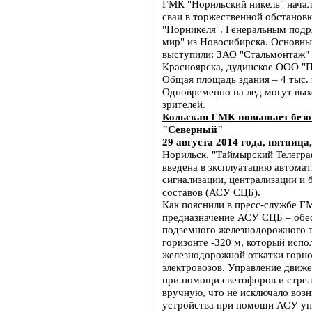
ГМК "Норильский никель" начало
сваи в торжественной обстанов
"Норникеля". Генеральным под
мир" из Новосибирска. Основн
выступили: ЗАО "Стальмонтаж"
Красноярска, дудинское ООО "
Общая площадь здания – 4 тыс. к
Одновременно на лед могут вых
зрителей.
Кольская ГМК повышает безоп
"Северный"
29 августа 2014 года, пятница,
Норильск. "Таймырский Телегра
введена в эксплуатацию автома
сигнализации, централизации и
составов (АСУ СЦБ).
Как пояснили в пресс-службе Г
предназначение АСУ СЦБ – обес
подземного железнодорожного т
горизонте -320 м, который испо
железнодорожной откатки горно
электровозов. Управление движ
при помощи светофоров и стрел
вручную, что не исключало воз
устройства при помощи АСУ уп