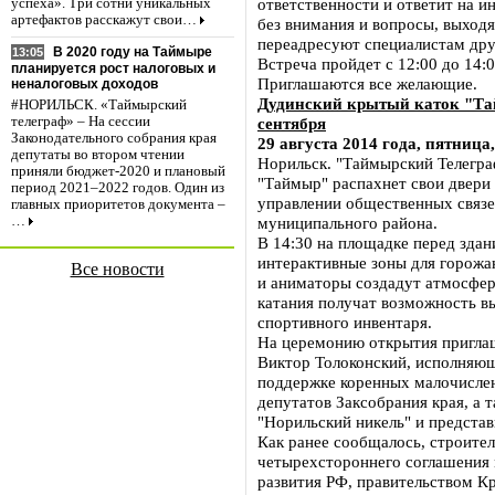
ответственности и ответит на 
успеха». Три сотни уникальных
артефактов расскажут свои…
без внимания и вопросы, выход
переадресуют специалистам дру
В 2020 году на Таймыре
13:05
Встреча пройдет с 12:00 до 14:0
планируется рост налоговых и
Приглашаются все желающие.
неналоговых доходов
Дудинский крытый каток "Тай
#НОРИЛЬСК. «Таймырский
сентября
телеграф» – На сессии
Законодательного собрания края
29 августа 2014 года, пятница,
депутаты во втором чтении
Норильск. "Таймырский Телеграф
приняли бюджет-2020 и плановый
"Таймыр" распахнет свои двери 
период 2021–2022 годов. Один из
управлении общественных связ
главных приоритетов документа –
муниципального района.
…
В 14:30 на площадке перед здан
интерактивные зоны для горожан
Все новости
и аниматоры создадут атмосфер
катания получат возможность вы
спортивного инвентаря.
На церемонию открытия приглаш
Виктор Толоконский, исполняющ
поддержке коренных малочислен
депутатов Заксобрания края, а
"Норильский никель" и предста
Как ранее сообщалось, строител
четырехстороннего соглашения
развития РФ, правительством К