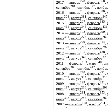
278
360
2017
—
январь
,
февраль
,
281
327
сентябрь
,
октябрь
,
ноябрь
231
380
2016
—
январь
,
февраль
,
304
381
347
июль
,
август
,
сентябрь
207
345
2015
—
январь
,
февраль
,
461
346
431
июль
,
август
,
сентябрь
108
290
2014
—
январь
,
февраль
,
331
273
260
июль
,
август
,
сентябрь
279
314
2013
—
январь
,
февраль
,
126
283
297
июль
,
август
,
сентябрь
105
438
2012
—
январь
,
февраль
,
174
343
323
июль
,
август
,
сентябрь
133
340
2011
—
февраль
,
март
,
ап
365
442
сентябрь
,
октябрь
,
ноябрь
248
291
2010
—
январь
,
февраль
,
253
324
310
июль
,
август
,
сентябрь
199
321
2009
—
январь
,
февраль
,
187
266
293
июль
,
август
,
сентябрь
284
353
2008
—
январь
,
февраль
,
302
253
282
июль
,
август
,
сентябрь
178
204
2007
—
октябрь
,
ноябрь
,
4