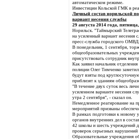
автоматическом режиме.
Инвестиции Кольской ГМК в реа
Личный состав норильской по
вариант несения службы
29 августа 2014 года, пятница,
Норильск. "Таймырский Телегра
на усиленный вариант несения 
пресс-служба городского ОМВД
В понедельник, 1 сентября, тор
общеобразовательных учреждени
присутствовать сотрудник внутр
Как заявил начальник отделени
полиции Олег Тимченко заметил
будут взяты под круглосуточну
приблизят к зданиям общеобраз
"В течение двух суток весь лич
усиленном варианте несения служ
утра 2 сентября", - сказал он.
Немедленное реагирование на п
мероприятий призваны обеспечи
В рамках подготовки к новому у
органов внутренних дел в сост
42 школы и шесть учреждений д
проверок серьезных нарушений 
Образовательные учреждения о