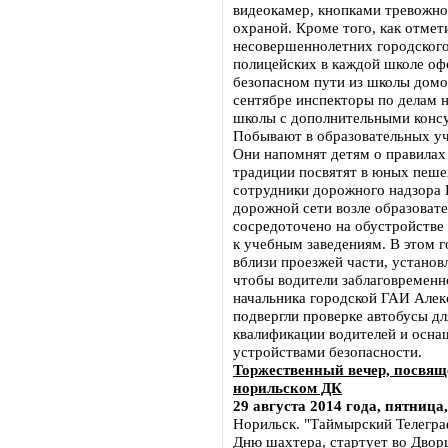
видеокамер, кнопками тревожно
охраной. Кроме того, как отмет
несовершеннолетних городског
полицейских в каждой школе о
безопасном пути из школы домо
сентябре инспекторы по делам 
школы с дополнительными консу
Побывают в образовательных уч
Они напомнят детям о правилах
традиции посвятят в юных пеше
сотрудники дорожного надзора
дорожной сети возле образоват
сосредоточено на обустройстве
к учебным заведениям. В этом г
вблизи проезжей части, установ
чтобы водители заблаговременно
начальника городской ГАИ Алек
подвергли проверке автобусы дл
квалификации водителей и осн
устройствами безопасности.
Торжественный вечер, посвящ
норильском ДК
29 августа 2014 года, пятница,
Норильск. "Таймырский Телегра
Дню шахтера, стартует во Дворц