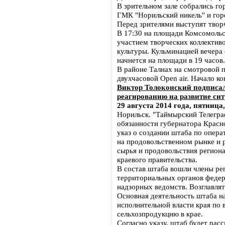
В зрительном зале собрались го
ГМК "Норильский никель" и гор
Перед зрителями выступят твор
В 17:30 на площади Комсомольс
участием творческих коллективо
культуры. Кульминацией вечера
начнется на площади в 19 часов.
В районе Талнах на смотровой 
двухчасовой Open air. Начало к
Виктор Толоконский подписал
реагированию на развитие си
29 августа 2014 года, пятница,
Норильск. "Таймырский Телегра
обязанности губернатора Красн
указ о создании штаба по опер
на продовольственном рынке и 
сырья и продовольствия региона
краевого правительства.
В состав штаба вошли члены ре
территориальных органов федер
надзорных ведомств. Возглавлят
Основная деятельность штаба н
исполнительной власти края по 
сельхозпродукцию в крае.
Согласно указу, штаб будет ра