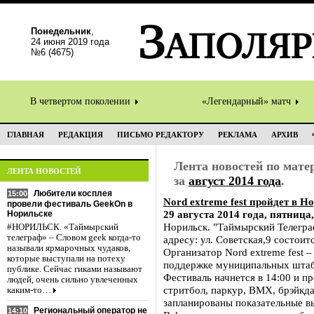
Понедельник
,
24 июня 2019 года
№6 (4675)
В четвертом поколении
«Легендарный» матч
ГЛАВНАЯ
РЕДАКЦИЯ
ПИСЬМО РЕДАКТОРУ
РЕКЛАМА
АРХИВ
Лента новостей по мат
ЛЕНТА НОВОСТЕЙ
за
август 2014 года
.
Любители косплея
15:00
Nord extreme fest пройдет в Н
провели фестиваль GeekOn в
29 августа 2014 года, пятница,
Норильске
Норильск. "Таймырский Телегра
#НОРИЛЬСК. «Таймырский
телеграф» – Словом geek когда-то
адресу: ул. Советская,9 состоит
называли ярмарочных чудаков,
Организатор Nord extreme fest
которые выступали на потеху
поддержке муниципальных шта
публике. Сейчас гиками называют
Фестиваль начнется в 14:00 и п
людей, очень сильно увлеченных
стритбол, паркур, BMX, брэйкда
каким-то…
запланированы показательные в
Региональный оператор не
14:10