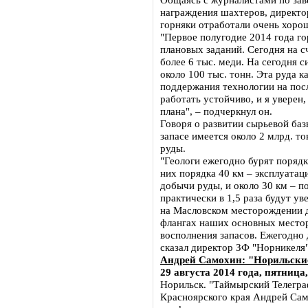
награждения шахтеров, директор
горняки отработали очень хоро
"Первое полугодие 2014 года г
плановых заданий. Сегодня на сч
более 6 тыс. меди. На сегодня с
около 100 тыс. тонн. Эта руда к
поддержания технологии на по
работать устойчиво, и я уверен
плана", – подчеркнул он.
Говоря о развитии сырьевой ба
запасе имеется около 2 млрд. то
руды.
"Геологи ежегодно бурят порядк
них порядка 40 км – эксплуатац
добычи руды, и около 30 км – п
практически в 1,5 раза будут у
на Масловском месторождении дл
флангах наших основных местор
восполнения запасов. Ежегодно 
сказал директор ЗФ "Норникеля"
Андрей Самохин: "Норильские
29 августа 2014 года, пятница,
Норильск. "Таймырский Телегра
Красноярского края Андрей Сам