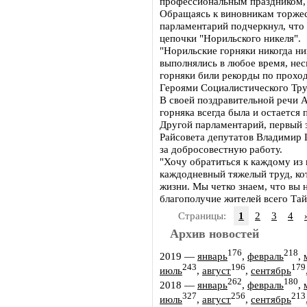
профессиональным праздником,
Обращаясь к виновникам торжес
парламентарий подчеркнул, что 
цепочки "Норильского никеля".
"Норильские горняки никогда н
выполнялись в любое время, не
горняки били рекорды по проход
Героями Социалистического Труд
В своей поздравительной речи 
горняка всегда была и остается 
Другой парламентарий, первый 
Райсовета депутатов Владимир 
за добросовестную работу.
"Хочу обратиться к каждому из 
каждодневный тяжелый труд, ко
жизни. Мы четко знаем, что вы н
благополучие жителей всего Та
Страницы:
1
2
3
4
Архив новостей
176
218
2019
—
январь
,
февраль
,
243
196
179
июль
,
август
,
сентябрь
262
180
2018
—
январь
,
февраль
,
327
256
213
июль
,
август
,
сентябрь