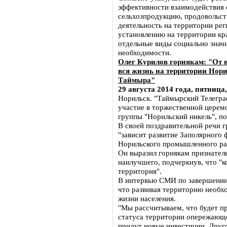
эффективности взаимодействия 
сельхозпродукцию, продовольс
деятельность на территории рег
установлению на территории кр
отдельные виды социально знач
необходимости.
Олег Курилов горнякам: "От в
вся жизнь на территории Нор
Таймыра"
29 августа 2014 года, пятница,
Норильск. "Таймырский Телегра
участие в торжественной церем
группы "Норильский никель", п
В своей поздравительной речи г
"зависит развитие Заполярного 
Норильского промышленного рай
Он выразил горнякам признатель
наилучшего, подчеркнув, что "ко
территория".
В интервью СМИ по завершении 
что развивая территорию необх
жизни населения.
"Мы рассчитываем, что будет п
статуса территории опережающег
придут новые инвестиции. Друго