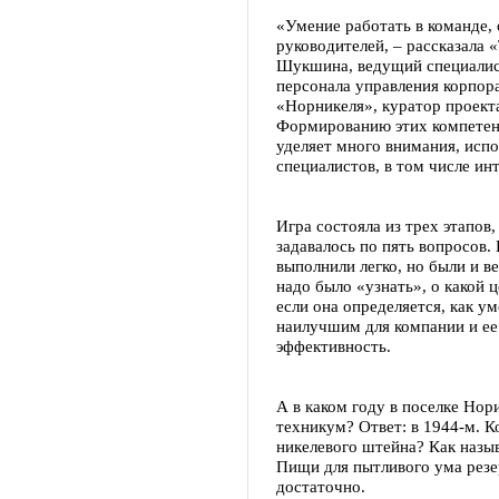
«Умение работать в команде, 
руководителей, – рассказала
Шукшина, ведущий специалист
персонала управления корпор
«Норникеля», куратор проект
Формированию этих компетен
уделяет много внимания, исп
специалистов, в том числе ин
Игра состояла из трех этапов
задавалось по пять вопросов.
выполнили легко, но были и в
надо было «узнать», о какой 
если она определяется, как у
наилучшим для компании и ее
эффективность.
А в каком году в поселке Нор
техникум? Ответ: в 1944-м. К
никелевого штейна? Как назы
Пищи для пытливого ума резе
достаточно.