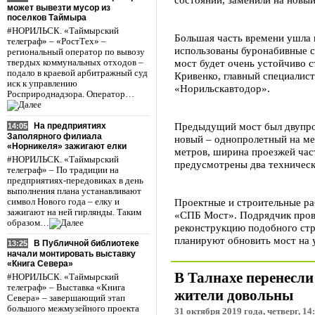
может вывезти мусор из
поселков Таймыра
#НОРИЛЬСК. «Таймырский
Большая часть времени ушла 
телеграф» – «РостТех» –
использованы буронабивные с
региональный оператор по вывозу
мост будет очень устойчиво с
твердых коммунальных отходов –
подало в краевой арбитражный суд
Кривенко, главный специалис
иск к управлению
«Норильскавтодор».
Росприроднадзора. Оператор…
Предыдущий мост был двупро
На предприятиях
14:05
Заполярного филиала
новый – однопролетный на ме
«Норникеля» зажигают елки
метров, ширина проезжей част
#НОРИЛЬСК. «Таймырский
предусмотрены два техническ
телеграф» – По традиции на
предприятиях-передовиках в день
выполнения плана устанавливают
Проектные и строительные ра
символ Нового года – елку и
зажигают на ней гирлянды. Таким
«СПБ Мост». Подрядчик пров
образом…
реконструкцию подобного стр
планируют обновить мост на 
В Публичной библиотеке
13:25
начали монтировать выставку
«Книга Севера»
В Талнахе перенесли
#НОРИЛЬСК. «Таймырский
телеграф» – Выставка «Книга
жители довольны
Севера» – завершающий этап
большого межмузейного проекта
31 октября 2019 года, четверг, 14