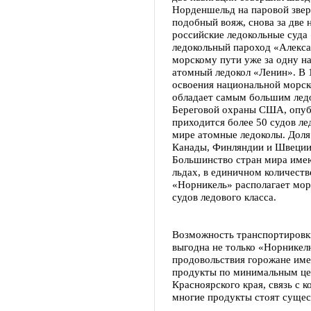
Норденшельд на паровой звер
подобный вояж, снова за две 
российские ледокольные суда
ледокольный пароход «Алекс
морскому пути уже за одну н
атомный ледокол «Ленин». В 1
освоения национальной морск
обладает самым большим лед
Береговой охраны США, опубл
приходится более 50 судов ле
мире атомные ледоколы. Доля
Канады, Финляндии и Швеции 
Большинство стран мира имею
льдах, в единичном количеств
«Норникель» располагает мор
судов ледового класса.
Возможность транспортировк
выгодна не только «Норникелю
продовольствия горожане им
продукты по минимальным це
Красноярского края, связь с 
многие продукты стоят сущес