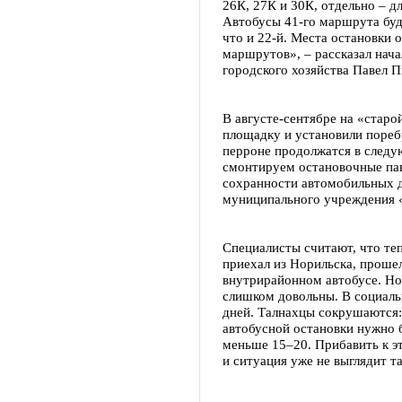
26К, 27К и 30К, отдельно – д
Автобусы 41-го маршрута буд
что и 22-й. Места остановки
маршрутов», – рассказал нача
городского хозяйства Павел П
В августе-сентябре на «стар
площадку и установили пореб
перроне продолжатся в следу
смонтируем остановочные пав
сохранности автомобильных д
муниципального учреждения 
Специалисты считают, что те
приехал из Норильска, прошел
внутрирайонном автобусе. Но
слишком довольны. В социаль
дней. Талнахцы сокрушаются:
автобусной остановки нужно б
меньше 15–20. Прибавить к э
и ситуация уже не выглядит т