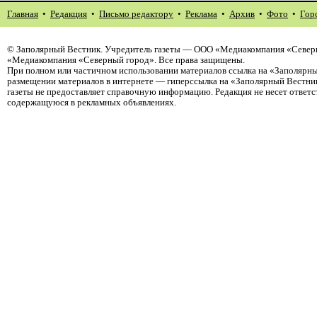
Главная
•
Редакция
•
Письмо редактору
•
Реклама
•
Архив
•
Фото
•
Гор
©
Заполярный Вестник
. Учредитель газеты — ООО «Медиакомпания «Северн
«Медиакомпания «Северный город». Все права защищены.
При полном или частичном использовании материалов ссылка на «Заполярны
размещении материалов в интернете — гиперссылка на «Заполярный Вестник
газеты не предоставляет справочную информацию. Редакция не несет ответ
содержащуюся в рекламных объявлениях.