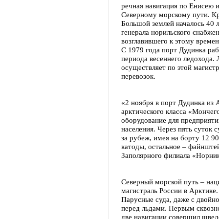
речная навигация по Енисею и
Северному морскому пути. К
Большой землей началось 40 л
генерала норильского снабже
возглавившего к этому време
С 1979 года порт Дудинка раб
периода весеннего ледохода.
осуществляет по этой магистр
перевозок.
«2 ноября в порт Дудинка из 
арктического класса «Мончего
оборудование для предприяти
населения. Через пять суток 
за рубеж, имея на борту 12 9
катоды, остальное – файнште
Заполярного филиала «Норник
Северный морской путь – нац
магистраль России в Арктике.
Парусные суда, даже с двойн
перед льдами. Первым сквозн
две навигации совершил швед