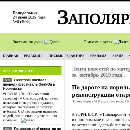
Понедельник
,
24 июня 2019 года
№6 (4675)
Экстрим по душе
С мечом в руках
ГЛАВНАЯ
РЕДАКЦИЯ
ПИСЬМО РЕДАКТОРУ
РЕКЛАМА
АРХИВ
Лента новостей по мат
ЛЕНТА НОВОСТЕЙ
за
октябрь 2019 года
.
Любители косплея
15:00
провели фестиваль GeekOn в
По дороге на нориль
Норильске
реконструкции откр
#НОРИЛЬСК. «Таймырский
телеграф» – Словом geek когда-то
31 октября 2019 года, четверг, 14
называли ярмарочных чудаков,
которые выступали на потеху
публике. Сейчас гиками называют
#НОРИЛЬСК. «Таймырский тел
людей, очень сильно увлеченных
в прошлом мае и завершилась 
каким-то…
простоявший здесь более пол
Региональный оператор не
14:10
состоянии, заменили на новый