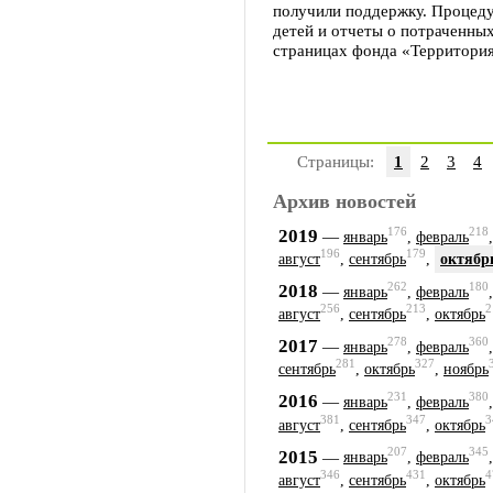
получили поддержку. Процеду
детей и отчеты о потраченных
страницах фонда «Территория
Страницы:
1
2
3
4
Архив новостей
176
218
2019
—
январь
,
февраль
196
179
август
,
сентябрь
,
октябр
262
180
2018
—
январь
,
февраль
256
213
2
август
,
сентябрь
,
октябрь
278
360
2017
—
январь
,
февраль
281
327
сентябрь
,
октябрь
,
ноябрь
231
380
2016
—
январь
,
февраль
381
347
3
август
,
сентябрь
,
октябрь
207
345
2015
—
январь
,
февраль
346
431
4
август
,
сентябрь
,
октябрь