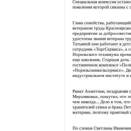
Специальная комиссия останов
поколения которой связаны с
Глава семейства, работающий
ветераном труда Красноярског
предприятии за добросовестн
удостоена звания ветерана тр
Татьяной они работают в дет
сотрудник «ТоргСервиса», а с
Норильского техникума промы
еще школьник. Старшая дочь 
гостиничном комплексе «Поля
«Норильскникельсервисе». Два
индустриальном институте и 
Ринат Ахметчин, поздравляя
Мерзляковых, пошутил, что эт
чем никогда... Дело в том, чт
хранителей семьи и брака Пе
материке, поэтому приятный 
По словам Светланы Ивановны,