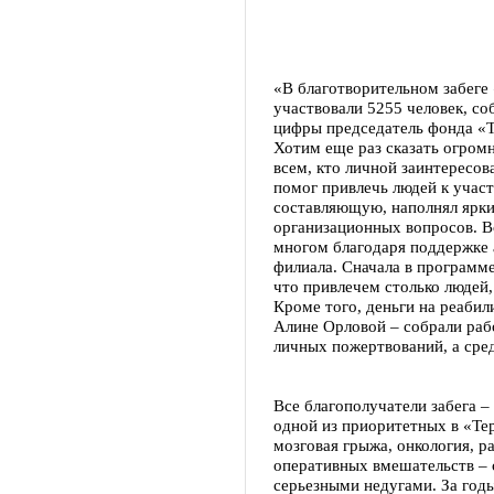
«В благотворительном забеге 
участвовали 5255 человек, со
цифры председатель фонда «Т
Хотим еще раз сказать огромн
всем, кто личной заинтересо
помог привлечь людей к учас
составляющую, наполнял ярк
организационных вопросов. В
многом благодаря поддержке 
филиала. Сначала в программе
что привлечем столько людей
Кроме того, деньги на реаби
Алине Орловой – собрали ра
личных пожертвований, а сред
Все благополучатели забега 
одной из приоритетных в «Те
мозговая грыжа, онкология, р
оперативных вмешательств – 
серьезными недугами. За год