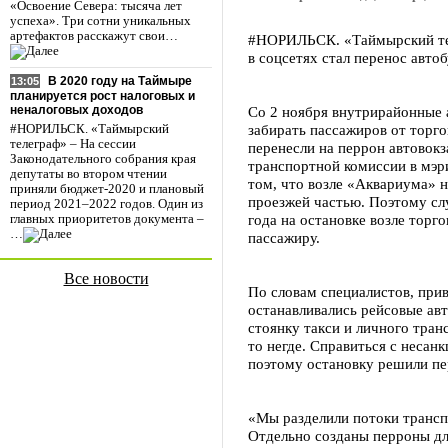
«Освоение Севера: тысяча лет
успеха». Три сотни уникальных
артефактов расскажут свои…
#НОРИЛЬСК. «Таймырский тел
в соцсетях стал перенос авто
В 2020 году на Таймыре
13:05
планируется рост налоговых и
Со 2 ноября внутрирайонные 
неналоговых доходов
забирать пассажиров от торг
#НОРИЛЬСК. «Таймырский
телеграф» – На сессии
перенесли на перрон автовокз
Законодательного собрания края
транспортной комиссии в мэри
депутаты во втором чтении
том, что возле «Аквариума» 
приняли бюджет-2020 и плановый
проезжей частью. Поэтому сл
период 2021–2022 годов. Один из
года на остановке возле торго
главных приоритетов документа –
…
пассажиру.
Все новости
По словам специалистов, прив
останавливались рейсовые ав
стоянку такси и личного тран
то негде. Справиться с несан
поэтому остановку решили пе
«Мы разделили потоки транспо
Отдельно созданы перроны дл