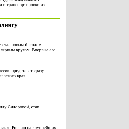
и и транспортировки из
рлингу
е стал новым брендом
олярным кругом. Впервые его
Россию представят сразу
ярского края.
анду Сидоровой, став
тавляла Россию на крупнейших