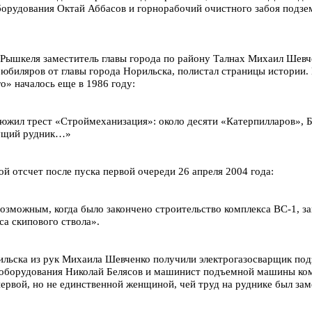
орудования Октай Аббасов и горнорабочий очистного забоя подзе
Рышкеля заместитель главы города по району Талнах Михаил Шевче
юбиляров от главы города Норильска, полистал страницы истории
о» началось еще в 1986 году:
южил трест «Строймеханизация»: около десяти «Катерпилларов», Б
дущий рудник…»
ой отсчет после пуска первой очереди 26 апреля 2004 года:
озможным, когда было закончено строительство комплекса ВС-1, з
са скипового ствола».
льска из рук Михаила Шевченко получили электрогазосварщик под
 оборудования Николай Белясов и машинист подъемной машины ко
ервой, но не единственной женщиной, чей труд на руднике был зам