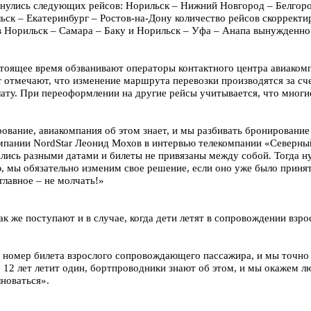
нулись следующих рейсов: Норильск – Нижний Новгород – Белгород
ьск – Екатеринбург – Ростов-на-Дону количество рейсов скорректи
в Норильск – Самара – Баку и Норильск – Уфа – Анапа вынужденно
стоящее время обзванивают операторы контактного центра авиако
r отмечают, что изменение маршрута перевозки производятся за с
ату. При переоформлении на другие рейсы учитывается, что многи
ование, авиакомпания об этом знает, и мы разбивать бронирование
мпании NordStar Леонид Мохов в интервью телекомпании «Северный
ались разными датами и билеты не привязаны между собой. Тогда н
, мы обязательно изменим свое решение, если оно уже было приня
лавное – не молчать!»
к же поступают и в случае, когда дети летят в сопровождении взро
 номер билета взрослого сопровождающего пассажира, и мы точно з
 12 лет летит один, бортпроводники знают об этом, и мы окажем л
новаться».