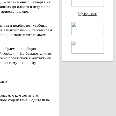
 – перенесены с четверга на
ровано до одного в неделю по
 приостановлено.
мпании и подбирают удобные
чет авиакомпании и пассажирам
е норильчане летят семьями.
 не будем, – сообщил
 город». – Но бывают случаи,
ужно обратиться в контактный
то по тому или иному
слых:
наем, с кем летит этот
юбое содействие. Родители не