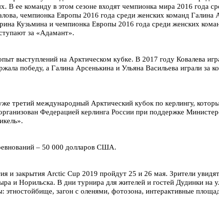
. В ее команду в этом сезоне входят чемпионка мира 2016 года с
алова, чемпионка Европы 2016 года среди женских команд Галина 
рина Кузьмина и чемпионка Европы 2016 года среди женских коман
ступают за «Адамант».
опыт выступлений на Арктическом кубке. В 2017 году Ковалева игр
ржала победу, а Галина Арсенькина и Ульяна Васильева играли за 
о уже третий международный Арктический кубок по керлингу, котор
организован Федерацией керлинга России при поддержке Министер
икель».
евнований – 50 000 долларов США.
я и закрытия Arctic Cup 2019 пройдут 25 и 26 мая. Зрители увид
ыра и Норильска. В дни турнира для жителей и гостей Дудинки на 
: этностойбище, загон с оленями, фотозона, интерактивные площад