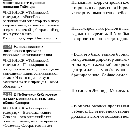
Напомним, корректировки кос
может вывезти мусор из
поселков Таймыра
вторник, в направлении Норил
четвергам, выполнение рейсо
#НОРИЛЬСК. «Таймырский
телеграф» – «РостТех» –
региональный оператор по вывозу
твердых коммунальных отходов –
Пассажиров этих рейсов в на
подало в краевой арбитражный суд
варианты перелета. В NordSta
иск к управлению
не придется производить допл
Росприроднадзора. Оператор…
На предприятиях
14:05
Заполярного филиала
«Если это было единое бронир
«Норникеля» зажигают елки
генеральный директор авиако
#НОРИЛЬСК. «Таймырский
когда муж и жена заброниров
телеграф» – По традиции на
предприятиях-передовиках в день
центр и дать нам информацию
выполнения плана устанавливают
бронированию. Сейчас самое г
символ Нового года – елку и
зажигают на ней гирлянды. Таким
образом…
По словам Леонида Мохова, та
В Публичной библиотеке
13:25
начали монтировать выставку
«Книга Севера»
«В билете ребенка проставлен
#НОРИЛЬСК. «Таймырский
ребенок. Если ребенок старше
телеграф» – Выставка «Книга
должны в этом отношении вол
Севера» – завершающий этап
большого межмузейного проекта
«Освоение Севера: тысяча лет