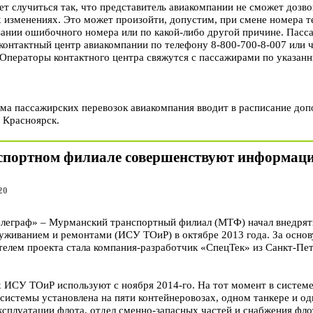
т случиться так, что представитель авиакомпании не сможет дозво
изменениях. Это может произойти, допустим, при смене номера те
зании ошибочного номера или по какой-либо другой причине. Пасса
контактный центр авиакомпании по телефону 8-800-700-8-007 или 
. Операторы контактного центра свяжутся с пассажирами по указан
ема пассажирских перевозок авиакомпания вводит в расписание до
 Красноярск.
спортном филиале совершенствуют информаци
20
еграф» – Мурманский транспортный филиал (МТФ) начал внедря
уживанием и ремонтами (ИСУ ТОиР) в октябре 2013 года. За основ
телем проекта стала компания-разработчик «СпецТек» из Санкт-Пет
 ИСУ ТОиР используют с ноября 2014-го. На тот момент в системе
 системы установлена на пяти контейнеровозах, одном танкере и од
ксплуатации флота, отдел сменно-запасных частей и снабжения фло