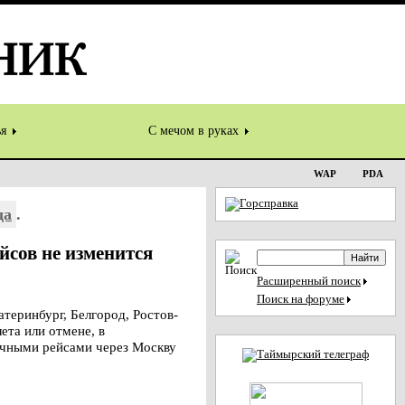
ья
С мечом в руках
WAP
PDA
да
.
йсов не изменится
Расширенный поиск
Поиск на форуме
еринбург, Белгород, Ростов-
ета или отмене, в
вочными рейсами через Москву