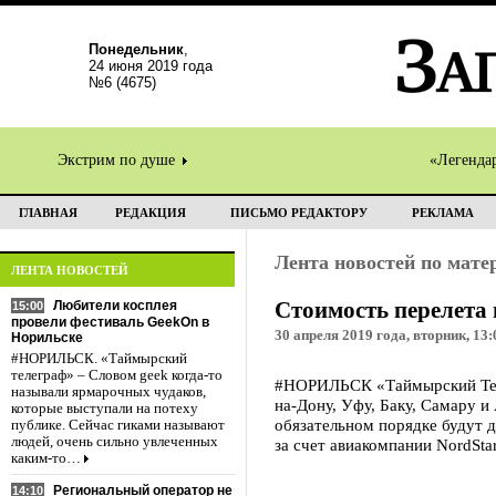
Понедельник
,
24 июня 2019 года
№6 (4675)
Экстрим по душе
«Легенда
ГЛАВНАЯ
РЕДАКЦИЯ
ПИСЬМО РЕДАКТОРУ
РЕКЛАМА
Лента новостей по мат
ЛЕНТА НОВОСТЕЙ
Стоимость перелета 
Любители косплея
15:00
провели фестиваль GeekOn в
30 апреля 2019 года, вторник, 13:
Норильске
#НОРИЛЬСК. «Таймырский
телеграф» – Словом geek когда-то
#НОРИЛЬСК «Таймырский Теле
называли ярмарочных чудаков,
на-Дону, Уфу, Баку, Самару и
которые выступали на потеху
обязательном порядке будут 
публике. Сейчас гиками называют
людей, очень сильно увлеченных
за счет авиакомпании NordStar
каким-то…
Региональный оператор не
14:10