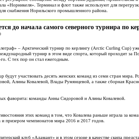
ла «Норникеля». Терминал и флот также используют для перегрузк
для снабжения Норильского промышленного района.
тся до начала самого северного турнира по ке
0
раф» – Арктический турнир по керлингу (Arctic Curling Cup) уж
еждународный турнир в этом виде спорта, который проходит за П
-го. С тех пор он стал ежегодным.
 Cup будут участвовать десять женских команд из семи стран мира. 
вой, Алины Ковалевой, Влады Румянцевой, а также сборная Красно
ных фаворита: команды Анны Сидоровой и Алины Ковалевой.
востояния этих команд в том, что Ковалева раньше играла за ком
 и призером чемпионатов мира 2016 и 2017 годов.
питерский клуб «Адамант» и в этом сезоне в качестве скипа предс