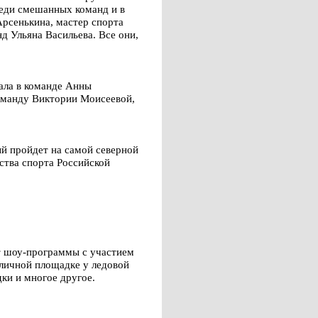
реди смешанных команд и в
Арсенькина, мастер спорта
д Ульяна Васильева. Все они,
ала в команде Анны
команду Виктории Моисеевой,
ый пройдет на самой северной
ства спорта Российской
ят шоу-программы с участием
уличной площадке у ледовой
ки и многое другое.