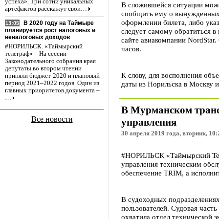
успеха». Три сотни уникальных
В сложившейся ситуации може
артефактов расскажут свои…
сообщить ему о вынужденных 
оформлении билета, либо ука
В 2020 году на Таймыре
13:05
следует самому обратиться в 
планируется рост налоговых и
неналоговых доходов
сайте авиакомпании NordStar
#НОРИЛЬСК. «Таймырский
часов.
телеграф» – На сессии
Законодательного собрания края
депутаты во втором чтении
К слову, для восполнения объ
приняли бюджет-2020 и плановый
даты из Норильска в Москву и
период 2021–2022 годов. Один из
главных приоритетов документа –
…
В Мурманском тран
Все новости
управления
30 апреля 2019 года, вторник, 10:
#НОРИЛЬСК «Таймырский Тел
управления техническим обсл
обеспечение TRIM, а исполни
В судоходных подразделениях
пользователей. Судовая часть
охватила отдел технической э