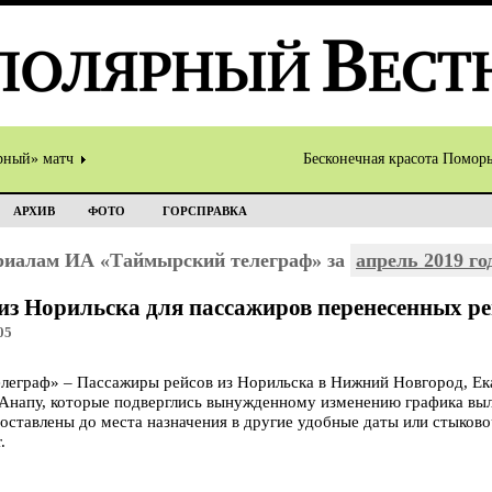
рный» матч
Бесконечная красота Помор
АРХИВ
ФОТО
ГОРСПРАВКА
ериалам ИА «Таймырский телеграф» за
апрель 2019 го
из Норильска для пассажиров перенесенных ре
05
граф» – Пассажиры рейсов из Норильска в Нижний Новгород, Екат
 Анапу, которые подверглись вынужденному изменению графика выл
доставлены до места назначения в другие удобные даты или стыко
.