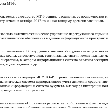
склад МТФ.
 системы, руководство МТФ решило расширить ее возможностии 
ту начали в октябре 2017-го и к настоящему времени закончили.
волило включить техническое управление перегрузочного термин
но-технического обеспечения в единое информационное пространст
 пользователей. В базу данных внесено оборудование отдела механ
овые краны, автопогрузчики, терминальные тягачи, коммунальные м
 энергетика, в котором информационная система охватила электрич
ия, водоотведения и др.
оекта стала интеграция ИСУ ТОиР с тремя смежными системами, 
налитическая система корпоративного учета движения средств, ав
очной информацией и система бухучета. Благодаря интеграции поль
формационном пространстве.
лиал компании «Норникель» располагает собственным флотом ледо
ет регулярное сообщение между портами Дудинки, Архангельска и