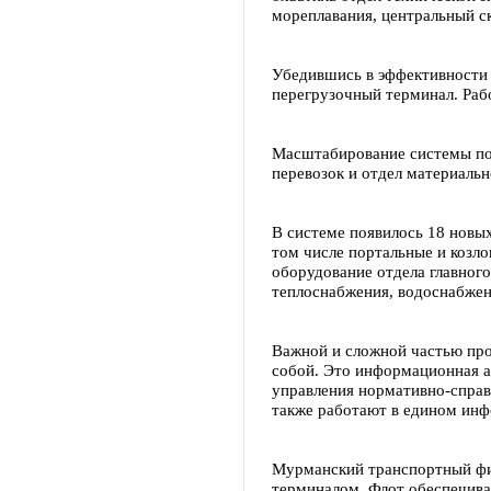
мореплавания, центральный 
Убедившись в эффективности
перегрузочный терминал. Рабо
Масштабирование системы поз
перевозок и отдел материаль
В системе появилось 18 новых
том числе портальные и козл
оборудование отдела главного
теплоснабжения, водоснабжен
Важной и сложной частью пр
собой. Это информационная а
управления нормативно-справ
также работают в едином ин
Мурманский транспортный фи
терминалом. Флот обеспечива