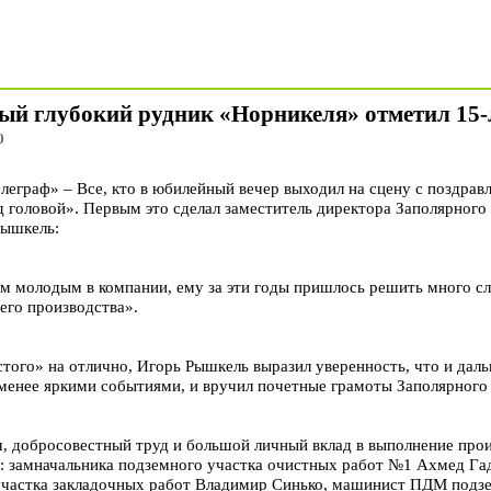
ый глубокий рудник «Норникеля» отметил 15-
0
раф» – Все, кто в юбилейный вечер выходил на сцену с поздрав
д головой». Первым это сделал заместитель директора Заполярного
Рышкель:
ым молодым в компании, ему за эти годы пришлось решить много сл
его производства».
стого» на отлично, Игорь Рышкель выразил уверенность, что и дал
менее яркими событиями, и вручил почетные грамоты Заполярного
, добросовестный труд и большой личный вклад в выполнение про
: замначальника подземного участка очистных работ №1 Ахмед Г
участка закладочных работ Владимир Синько, машинист ПДМ подзе