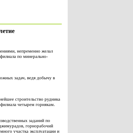
летие
лениями, непременно желал
 филиала по минерально-
ожных задач, ведя добычу в
ьнейшее строительство рудника
 филиала четырем горнякам.
изводственных заданий по
аджимурадов, горнорабочий
много участка эксплуатации и