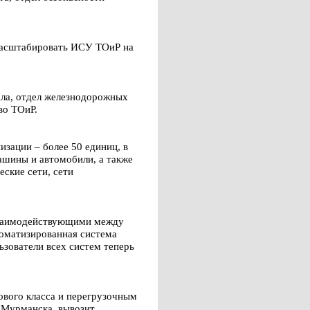
масштабировать ИСУ ТОиР на
ала, отдел железнодорожных
во ТОиР.
изации – более 50 единиц, в
ашины и автомобили, а также
еские сети, сети
взаимодействующими между
томатизированная система
зователи всех систем теперь
вого класса и перегрузочным
 Мурманска, вывозит