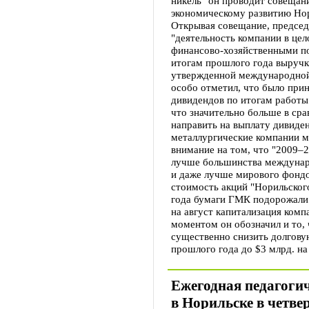
никель" он проводит совещан
экономическому развитию Нор
Открывая совещание, председа
"деятельность компании в це
финансово-хозяйственными по
итогам прошлого года выручка
утвержденной международной
особо отметил, что было при
дивидендов по итогам работ
что значительно больше в ср
направить на выплату дивиде
металлургические компании м
внимание на том, что "2009–2
лучше большинства междунар
и даже лучше мирового фондо
стоимость акций "Норильского
года бумаги ГМК подорожали 
на август капитализация ком
моментом он обозначил и то,
существенно снизить долговую
прошлого года до $3 млрд. на
Ежегодная педагоги
в Норильске в четве