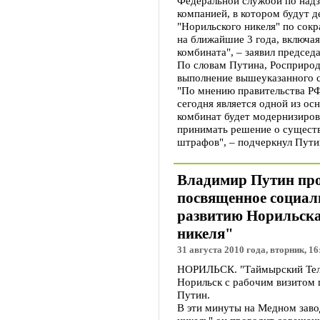
Федеральной службой по надз
компанией, в котором будут д
"Норильского никеля" по сок
на ближайшие 3 года, включа
комбината", – заявил председ
По словам Путина, Росприрод
выполнение вышеуказанного 
"По мнению правительства Р
сегодня является одной из ос
комбинат будет модернизирова
принимать решение о сущест
штрафов", – подчеркнул Пути
Владимир Путин про
посвященное социал
развитию Норильска
никеля"
31 августа 2010 года, вторник, 16
НОРИЛЬСК. "Таймырский Телег
Норильск с рабочим визитом
Путин.
В эти минуты на Медном зав