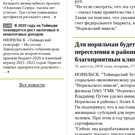
руб.
большого межмузейного проекта
"Но если смотреть, что эта с
«Освоение Севера: тысяча лет
– сказал глава правительства 
успеха». Три сотни уникальных
Также он пояснил, что указа
артефактов расскажут свои…
счет федерального бюджета, к
В 2020 году на Таймыре
13:05
"Норильский никель".
планируется рост налоговых и
неналоговых доходов
#НОРИЛЬСК. «Таймырский
Для норильчан буде
телеграф» – На сессии
Законодательного собрания края
переселения в район
депутаты во втором чтении
благоприятным кли
приняли бюджет-2020 и плановый
период 2021–2022 годов. Один из
31 августа 2010 года, вторник, 17
главных приоритетов документа –
…
НОРИЛЬСК. "Таймырский Теле
социально-экономическому ра
Все новости
"Норильского никеля", котор
филиала ОАО "ГМК "Норильск
Владимир Путин уделил внима
Норильска в районы с более 
Он подчеркнул, что в настоящ
жилищных субсидий для пересе
человек. При этом в год пре
сертификатов.
"Сейчас мы разрабатываем ко
ускорить процесс предоставл