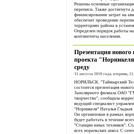
Решены основные организаци
переписи. Также достигнута 
финансировании затрат на ав
обеспечит проведение перепи
территориях района в устано
Определен порядок работы н
контингенты населения.
Презентация нового
проекта "Норникеля"
среду
31 августа 2010 года, вторник, 12
НОРИЛЬСК. "Таймырский Телег
состоится презентация новог
Заполярного филиала ОАО "ГМ
творчество", сообщила корре
ведущий специалист управле
"Норникеля" Наталья Гладкая 
Он организован в рамках кор
будет работать в течение всег
"Станции юных техников". Ст
всех норильских школ. С сент