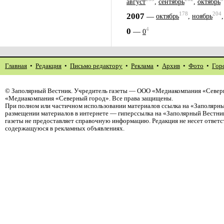
август
,
сентябрь
,
октябрь
178
204
2007
—
октябрь
,
ноябрь
4
0
—
0
Главная
•
Редакция
•
Письмо редактору
•
Реклама
•
Архив
•
Фото
•
Гор
©
Заполярный Вестник
. Учредитель газеты — ООО «Медиакомпания «Северн
«Медиакомпания «Северный город». Все права защищены.
При полном или частичном использовании материалов ссылка на «Заполярны
размещении материалов в интернете — гиперссылка на «Заполярный Вестник
газеты не предоставляет справочную информацию. Редакция не несет ответ
содержащуюся в рекламных объявлениях.