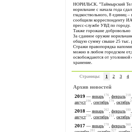
НОРИЛЬСК. "Таймырский Теле
норильчане с начала года сда
гладкоствольного, 8 единиц – 
сообщили корреспонденту ИА 
пресс-службе УВД по городу.
Также горожане добровольно 
За сданное оружие норильчан
общую сумму свыше 25 тыс. 
Стражи правопорядка напомин
можно в любом городском отд
освобождаются от уголовной о
хранение.
Страницы:
1
2
3
4
Архив новостей
176
218
2019
—
январь
,
февраль
196
179
2
август
,
сентябрь
,
октябрь
262
180
2018
—
январь
,
февраль
256
213
2
август
,
сентябрь
,
октябрь
278
360
2017
—
январь
,
февраль
281
327
сентябрь
,
октябрь
,
ноябрь