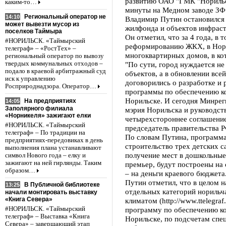
развитию ОАО "ГМК "Норильск
каким-то…
минуты на Медном заводе ЗФ
Региональный оператор не
14:10
Владимир Путин остановился 
может вывезти мусор из
жилфонда и объектов инфраст
поселков Таймыра
Он отметил, что за 4 года, в 
#НОРИЛЬСК. «Таймырский
реформированию ЖКХ, в Нори
телеграф» – «РостТех» –
многоквартирных домов, в ко
региональный оператор по вывозу
твердых коммунальных отходов –
"По сути, город нуждается н
подало в краевой арбитражный суд
объектов, а в обновлении вс
иск к управлению
договорились о разработке и 
Росприроднадзора. Оператор…
программы по обеспечению к
Норильске. И сегодня Минрег
На предприятиях
14:05
Заполярного филиала
мэрия Норильска и руководст
«Норникеля» зажигают елки
четырехстороннее соглашение 
#НОРИЛЬСК. «Таймырский
председатель правительства Р
телеграф» – По традиции на
По словам Путина, программа
предприятиях-передовиках в день
строительство трех детских с
выполнения плана устанавливают
получение мест в дошкольные
символ Нового года – елку и
зажигают на ней гирлянды. Таким
премьер, будут построены на 
образом…
– на деньги краевого бюджета
Путин отметил, что в целом 
В Публичной библиотеке
13:25
отдельных категорий норильч
начали монтировать выставку
«Книга Севера»
климатом (http://www.ttelegra
программу по обеспечению к
#НОРИЛЬСК. «Таймырский
телеграф» – Выставка «Книга
Норильске, по подсчетам спец
Севера» – завершающий этап