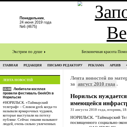
Понедельник
,
24 июня 2019 года
№6 (4675)
Экстрим по душе
Бесконечная красота Пом
ГЛАВНАЯ
РЕДАКЦИЯ
ПИСЬМО РЕДАКТОРУ
РЕКЛАМА
АРХИВ
Лента новостей по мат
ЛЕНТА НОВОСТЕЙ
за
август 2010 года
.
Любители косплея
15:00
провели фестиваль GeekOn в
Норильск нуждается 
Норильске
имеющейся инфраст
#НОРИЛЬСК. «Таймырский
телеграф» – Словом geek когда-то
31 августа 2010 года, вторник, 18
называли ярмарочных чудаков,
которые выступали на потеху
НОРИЛЬСК. "Таймырский Теле
публике. Сейчас гиками называют
посвященного социально-эко
людей, очень сильно увлеченных