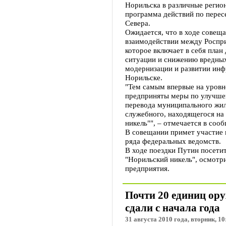
Норильска в различные регион
программа действий по перес
Севера.
Ожидается, что в ходе совещ
взаимодействии между Роспр
которое включает в себя план
ситуации и снижению вредных
модернизации и развитии ин
Норильске.
"Тем самым впервые на уровн
предприняты меры по улучше
перевода муниципального жил
служебного, находящегося на
никель"", – отмечается в соо
В совещании примет участие 
ряда федеральных ведомств.
В ходе поездки Путин посети
"Норильский никель", осмотри
предприятия.
Почти 20 единиц ор
сдали с начала года
31 августа 2010 года, вторник, 10