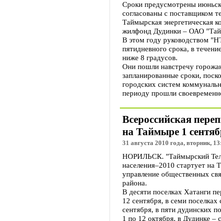
Сроки предусмотрены июньск
согласованы с поставщиком т
Таймырская энергетическая к
жилфонд Дудинки – ОАО "Та
В этом году руководством "Н
пятидневного срока, в течени
ниже 8 градусов.
Они пошли навстречу горожан
запланированные сроки, поск
городских систем коммунальн
периоду прошли своевременно
Всероссийская переп
на Таймыре 1 сентяб
31 августа 2010 года, вторник, 13
НОРИЛЬСК. "Таймырский Теле
населения–2010 стартует на 
управление общественных св
района.
В десяти поселках Хатанги пе
12 сентября, в семи поселках 
сентября, в пяти дудинских п
1 по 12 октября, в Дудинке – 