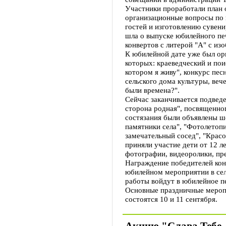
Участники проработали план
организационные вопросы по
гостей и изготовлению сувени
шла о выпуске юбилейного пе
конвертов с литерой "А" с из
К юбилейной дате уже был ор
которых: краеведческий и пои
котором я живу", конкурс пес
сельского дома культуры, веч
были времена?".
Сейчас заканчивается подведе
сторона родная", посвященно
состязания были объявлены ш
памятники села", "Фотолетопи
замечательный сосед", "Красо
приняли участие дети от 12 л
фотографии, видеоролики, пре
Награждение победителей кон
юбилейном мероприятии в се
работы войдут в юбилейное п
Основные праздничные мероп
состоятся 10 и 11 сентября.