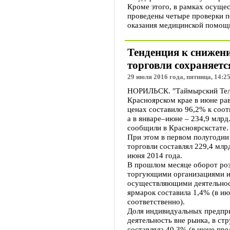
Кроме этого, в рамках осуще
проведены четыре проверки п
оказания медицинской помощ
Тенденция к снижен
торговли сохраняетс
29 июля 2016 года, пятница, 14:2
НОРИЛЬСК. "Таймырский Теле
Красноярском крае в июне рав
ценах составило 96,2% к соо
а в январе–июне – 234,9 млрд
сообщили в Красноярскстате.
При этом в первом полугодии
торговли составлял 229,4 млр
июня 2014 года.
В прошлом месяце оборот ро
торгующими организациями и
осуществляющими деятельност
ярмарок составила 1,4% (в и
соответственно).
Доля индивидуальных предпр
деятельность вне рынка, в ст
составляла 40,3% (в июне пре