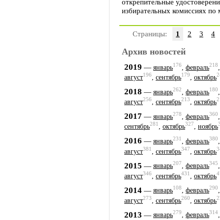
открепительные удостоверени
избирательных комиссиях по 
Страницы:
1
2
3
4
Архив новостей
176
218
2019
—
январь
,
февраль
196
179
2
август
,
сентябрь
,
октябрь
262
180
2018
—
январь
,
февраль
256
213
2
август
,
сентябрь
,
октябрь
278
360
2017
—
январь
,
февраль
281
327
сентябрь
,
октябрь
,
ноябрь
231
380
2016
—
январь
,
февраль
381
347
3
август
,
сентябрь
,
октябрь
207
345
2015
—
январь
,
февраль
346
431
4
август
,
сентябрь
,
октябрь
108
290
2014
—
январь
,
февраль
273
260
2
август
,
сентябрь
,
октябрь
279
314
2013
—
январь
,
февраль