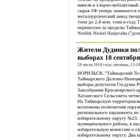
никеля и хлорно-кобальтовый
сырья ЗФ теперь занимается
металлургический завод (мощ
тонн до 2,4 млн. тонн в год).
перенесено за пределы Таймы
Norilsk Nickel Harjavalta ("до
Жители Дудинки пол
выборах 18 сентября
29 июля 2016 года, пятница, 13:1
НОРИЛЬСК. "Таймырский Теле
Таймырского Долгано-Ненецко
выборы депутатов Госдумы Р
Заксобрания Красноярского к
Хатангского Сельсовета четве
На Таймырскую территориал
возложены полномочия окруж
регионального парламента п
избирательному округу №23. 
муниципального района, к на
избирательную комиссию о с
избирательному округу. Два 