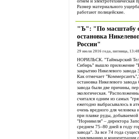
огнем и электротехническая п
Размер материального ущерба
работают полицейские.
"Ъ": "По масштабу
остановка Никелевог
России"
29 июля 2016 года, пятница, 13:4
НОРИЛЬСК. "Таймырский Теле
Сибирь" вышло приложение "Р
закрытию Никелевого завода 
Как отмечает "Коммерсантъ"
остановка Никелевого завода 
завода были две причины, пер
экологическая. "Расположенн
считался одним из самых "гря
ежегодно выбрасывалось в ат
очень вредного для человека 
при плавке руды, добываемой
"Норникеля" – директора Зап
среднем 75–80 дней в году г
завода". За все 74 года суще
улавливанию и концентрации с