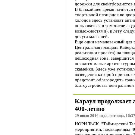
дорожки для скейтбордистов 
В ближайшее время начнется 
спортивной площадок во двор
холодов здесь установят ант
пользоваться в том числе лю
возможностями), к лету след
досуга малышей.
Еще один немаловажный для р
Центральная площадь Кайеркан
реализации проекта) на площ
пешеходная зона, завершится
появятся малые архитектурн
скамейки. Здесь уже установл
возведения которой принадле
предстоит облагородить гран
благоустройства центральной
Караул продолжает а
400-летию
29 июля 2016 года, пятница, 16:3
НОРИЛЬСК. "Таймырский Теле
мероприятий, посвященных 40
совещании в администрации 