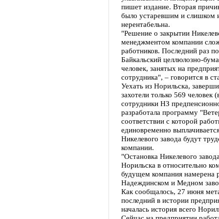
пишет издание. Вторая причи
было устаревшим и слишком 
нерентабельна.
"Решение о закрытии Никелево
менеджментом компании сложн
работников. Последний раз п
Байкальский целлюлозно-бумаж
человек, занятых на предприя
сотрудника", – говорится в ст
Уехать из Норильска, заверши
захотели только 569 человек
сотрудники НЗ предпенсионно
разработала программу "Ветер
соответствии с которой работ
единовременно выплачивается
Никелевого завода будут тру
компании.
"Остановка Никелевого завод
Норильска в относительно ко
будущем компания намерена р
Надеждинском и Медном завод
Как сообщалось, 27 июня мет
последний в истории предпри
началась история всего Норил
Сейчас на предприятии работа