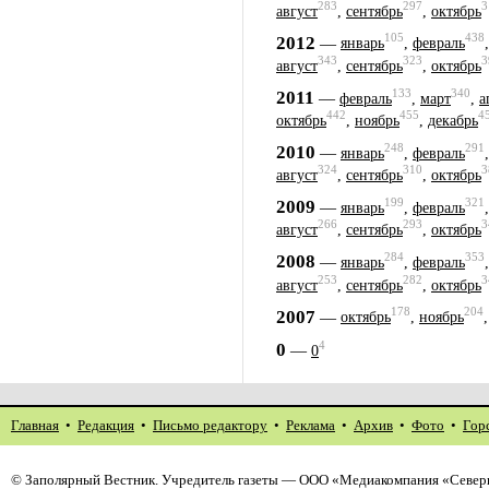
283
297
3
август
,
сентябрь
,
октябрь
105
438
2012
—
январь
,
февраль
343
323
3
август
,
сентябрь
,
октябрь
133
340
2011
—
февраль
,
март
,
а
442
455
4
октябрь
,
ноябрь
,
декабрь
248
291
2010
—
январь
,
февраль
324
310
3
август
,
сентябрь
,
октябрь
199
321
2009
—
январь
,
февраль
266
293
3
август
,
сентябрь
,
октябрь
284
353
2008
—
январь
,
февраль
253
282
3
август
,
сентябрь
,
октябрь
178
204
2007
—
октябрь
,
ноябрь
4
0
—
0
Главная
•
Редакция
•
Письмо редактору
•
Реклама
•
Архив
•
Фото
•
Гор
©
Заполярный Вестник
. Учредитель газеты — ООО «Медиакомпания «Северн