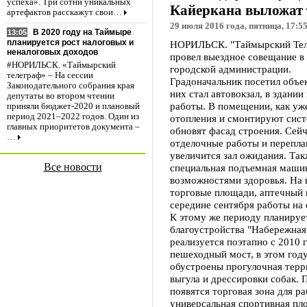
успеха». Три сотни уникальных
Кайеркана выложат 
артефактов расскажут свои…
29 июля 2016 года, пятница, 17:5
В 2020 году на Таймыре
13:05
планируется рост налоговых и
НОРИЛЬСК. "Таймырский Теле
неналоговых доходов
провел выездное совещание в
#НОРИЛЬСК. «Таймырский
городской администрации.
телеграф» – На сессии
Градоначальник посетил объе
Законодательного собрания края
них стал автовокзал, в здани
депутаты во втором чтении
работы. В помещении, как уж
приняли бюджет-2020 и плановый
период 2021–2022 годов. Один из
отопления и смонтируют сист
главных приоритетов документа –
обновят фасад строения. Сейч
…
отделочные работы и переплан
увеличится зал ожидания. Та
Все новости
специальная подъемная машин
возможностями здоровья. На 
торговые площади, аптечный к
середине сентября работы на 
К этому же периоду планируе
благоустройства "Набережная
реализуется поэтапно с 2010 
пешеходный мост, в этом год
обустроены прогулочная терри
выгула и дрессировки собак. 
появятся торговая зона для р
универсальная спортивная пло