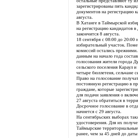
остальные представляют ту и
зарегистрированы пять канди
документов на регистрацию к
августа.
В Хатанге в Таймырской изб
на регистрацию кандидатов в 
закончится 8 августа.
18 сентября с 08:00 до 20:00
избирательный участок. Поме
комиссий остались прежними.
данным на начало года состав
голосования жители города Ду
сельского поселения Караул и
четыре бюллетеня, сельчане с
Право на голосование получа
постоянную регистрацию в пре
граждане, которые зарегистр
для подачи заявления о включ
27 августа обратиться в терр
Досрочное голосование в отд
начнется с 29 августа.
На сентябрьских выборах та
удостоверения. Для их получ
Таймырские территориальные
ранее, чем за 45 дней до даты