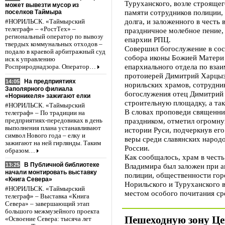
Туруханского, возле строяще
может вывезти мусор из
памяти сотрудников полиции,
поселков Таймыра
долга, и заложенного в честь
#НОРИЛЬСК. «Таймырский
телеграф» – «РостТех» –
праздничное молебное пение,
региональный оператор по вывозу
епархии РПЦ.
твердых коммунальных отходов –
Совершил богослужение в сос
подало в краевой арбитражный суд
собора иконы Божией Матери 
иск к управлению
епархиального отдела по вза
Росприроднадзора. Оператор…
протоиерей Димитрий Харцыз
На предприятиях
14:05
норильских храмов, сотрудни
Заполярного филиала
богослужения отец Димитрий
«Норникеля» зажигают елки
строительную площадку, а та
#НОРИЛЬСК. «Таймырский
В словах проповеди священни
телеграф» – По традиции на
праздником, отметил огромну
предприятиях-передовиках в день
выполнения плана устанавливают
истории Руси, подчеркнув ег
символ Нового года – елку и
веры среди славянских народ
зажигают на ней гирлянды. Таким
России.
образом…
Как сообщалось, храм в честь
В Публичной библиотеке
Владимира был заложен при а
13:25
начали монтировать выставку
полиции, общественности гор
«Книга Севера»
Норильского и Туруханского в
#НОРИЛЬСК. «Таймырский
местом особого почитания ср
телеграф» – Выставка «Книга
Севера» – завершающий этап
большого межмузейного проекта
Пешеходную зону Ц
«Освоение Севера: тысяча лет