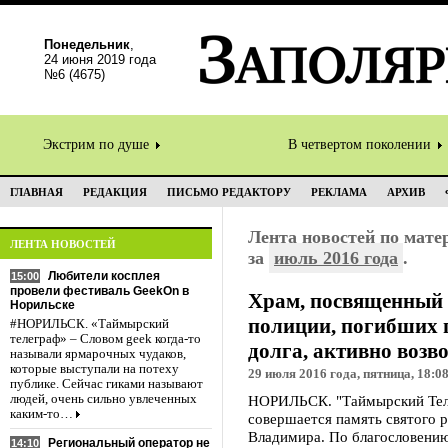
Понедельник
,
24 июня 2019 года
№6 (4675)
Экстрим по душе
В четвертом поколении
ГЛАВНАЯ
РЕДАКЦИЯ
ПИСЬМО РЕДАКТОРУ
РЕКЛАМА
АРХИВ
Лента новостей по мат
ЛЕНТА НОВОСТЕЙ
за
июль 2016 года
.
Любители косплея
15:00
провели фестиваль GeekOn в
Храм, посвященный 
Норильске
полиции, погибших 
#НОРИЛЬСК. «Таймырский
телеграф» – Словом geek когда-то
долга, активно возв
называли ярмарочных чудаков,
которые выступали на потеху
29 июля 2016 года, пятница, 18:0
публике. Сейчас гиками называют
людей, очень сильно увлеченных
НОРИЛЬСК. "Таймырский Телег
каким-то…
совершается память святого р
Владимира. По благословению
Региональный оператор не
14:10