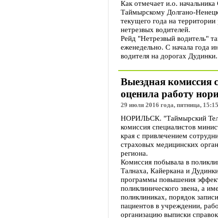
Как отмечает и.о. начальник
Таймырскому Долгано-Ненецко
текущего года на территории
нетрезвых водителей.
Рейд "Нетрезвый водитель" т
еженедельно. С начала года 
водителя на дорогах Дудинки.
Выездная комиссия 
оценила работу нор
29 июля 2016 года, пятница, 15:1
НОРИЛЬСК. "Таймырский Теле
комиссия специалистов минис
края с привлечением сотрудн
страховых медицинских орган
региона.
Комиссия побывала в поликли
Талнаха, Кайеркана и Дудинк
программы повышения эффект
поликлинического звена, а им
поликлиниках, порядок запис
пациентов в учреждении, раб
организацию выписки справок