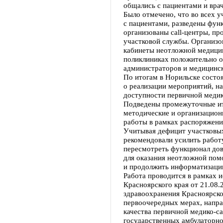
общались с пациентами и врач
Было отмечено, что во всех 
с пациентами, разведены функ
организованы call-центры, п
участковой службы. Организо
кабинеты неотложной медици
поликлиниках положительно 
администраторов и медицинск
По итогам в Норильске состо
о реализации мероприятий, н
доступности первичной медик
Подведены промежуточные ито
методические и организацио
работы в рамках распоряжени
Учитывая дефицит участковых
рекомендовали усилить работ
пересмотреть функционал до
для оказания неотложной пом
и продолжить информатизаци
Работа проводится в рамках 
Красноярского края от 21.08.
здравоохранения Красноярско
первоочередных мерах, напр
качества первичной медико-с
государственных амбулаторн