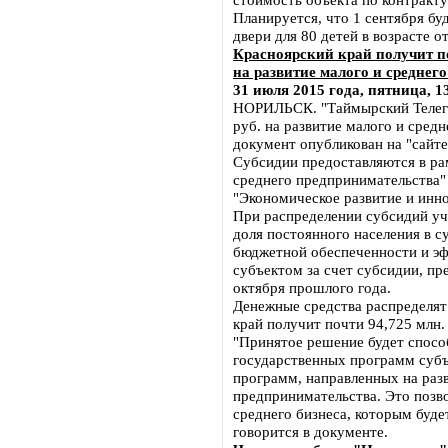
Планируется, что 1 сентября б
двери для 80 детей в возрасте от
Красноярский край получит по
на развитие малого и среднего
31 июля 2015 года, пятница, 1
НОРИЛЬСК. "Таймырский Телегр
руб. на развитие малого и сред
документ опубликован на "сайте
Субсидии предоставляются в ра
среднего предпринимательства"
"Экономическое развитие и инн
При распределении субсидий уч
доля постоянного населения в с
бюджетной обеспеченности и э
субъектом за счет субсидии, пр
октября прошлого года.
Денежные средства распределят
край получит почти 94,725 млн.
"Принятое решение будет спосо
государственных программ субъ
программ, направленных на разв
предпринимательства. Это позв
среднего бизнеса, которым буде
говорится в документе.