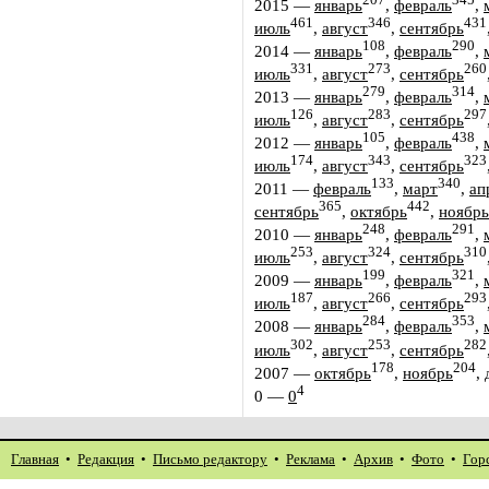
2015
—
январь
,
февраль
,
461
346
431
июль
,
август
,
сентябрь
108
290
2014
—
январь
,
февраль
,
331
273
260
июль
,
август
,
сентябрь
279
314
2013
—
январь
,
февраль
,
126
283
297
июль
,
август
,
сентябрь
105
438
2012
—
январь
,
февраль
,
174
343
323
июль
,
август
,
сентябрь
133
340
2011
—
февраль
,
март
,
ап
365
442
сентябрь
,
октябрь
,
ноябрь
248
291
2010
—
январь
,
февраль
,
253
324
310
июль
,
август
,
сентябрь
199
321
2009
—
январь
,
февраль
,
187
266
293
июль
,
август
,
сентябрь
284
353
2008
—
январь
,
февраль
,
302
253
282
июль
,
август
,
сентябрь
178
204
2007
—
октябрь
,
ноябрь
,
4
0
—
0
Главная
•
Редакция
•
Письмо редактору
•
Реклама
•
Архив
•
Фото
•
Гор