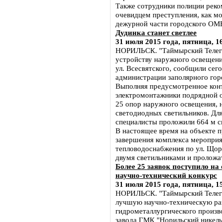
Также сотрудники полиции реко
очевидцем преступления, как м
дежурной части городского ОМВ
Дудинка станет светлее
31 июля 2015 года, пятница, 1
НОРИЛЬСК. "Таймырский Телегр
устройству наружного освещения
ул. Всесвятского, сообщили сег
администрации заполярного гор
Выполняя предусмотренное конт
электромонтажники подрядной 
25 опор наружного освещения, 
светодиодных светильников. Дл
специалисты проложили 664 м с
В настоящее время на объекте 
завершения комплекса мероприя
тепловодоснабжения по ул. Щор
двумя светильниками и проложат
Более 25 заявок поступило 
научно-технический конкурс
31 июля 2015 года, пятница, 1
НОРИЛЬСК. "Таймырский Телегра
лучшую научно-техническую ра
гидрометаллургического произв
завода ГМК "Норильский никель