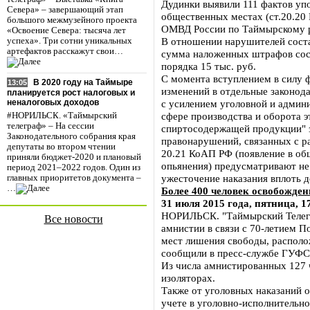
Дудинки выявили 111 фактов уп
Севера» – завершающий этап
общественных местах (ст.20.20
большого межмузейного проекта
ОМВД России по Таймырскому р
«Освоение Севера: тысяча лет
В отношении нарушителей сост
успеха». Три сотни уникальных
артефактов расскажут свои…
сумма наложенных штрафов сост
порядка 15 тыс. руб.
С момента вступлением в силу 
В 2020 году на Таймыре
13:05
изменений в отдельные законод
планируется рост налоговых и
с усилением уголовной и админ
неналоговых доходов
сфере производства и оборота э
#НОРИЛЬСК. «Таймырский
телеграф» – На сессии
спиртосодержащей продукции" з
Законодательного собрания края
правонарушений, связанных с ра
депутаты во втором чтении
20.21 КоАП РФ (появление в об
приняли бюджет-2020 и плановый
опьянения) предусматривают не
период 2021–2022 годов. Один из
ужесточение наказания вплоть д
главных приоритетов документа –
…
Более 400 человек освобожден
31 июля 2015 года, пятница, 1
НОРИЛЬСК. "Таймырский Телегр
Все новости
амнистии в связи с 70-летием П
мест лишения свободы, располо
сообщили в пресс-службе ГУФС
Из числа амнистированных 127 
изоляторах.
Также от уголовных наказаний 
учете в уголовно-исполнитель