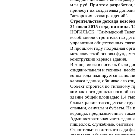
млн. руб. При этом разработки,
принесут их создателям дополн
"авторских вознаграждений".
Строительство детсада возоб
31 июля 2015 года, пятница, 1
НОРИЛЬСК. "Таймырский Телегр
возобновили строительство детс
управлении общественных связе
В прошлом году подрядная орга
металлической основы фундамен
конструкции каркаса здания.
В конце июля в поселок были до
сэндвич-панели и техника, необ
конца года планируется выполн
каркаса здания, обшивке его сэ
Объект строится по типовому п
компактного дошкольного образ
здание общей площадью 1,4 тыс. 
блоках разместятся детские гр
спальни, санузлы и буфеты. На
веранды, предназначенные также
Административная часть здания 
пищеблок, служебные, бытовые 
Строительство детского сада ф
стоимость объекта по контракту