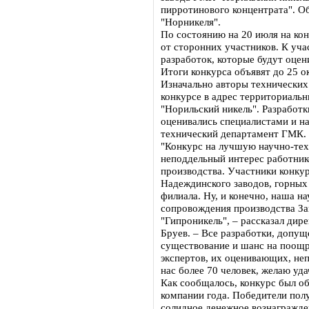
пирротинового концентрата". О
"Норникеля".
По состоянию на 20 июля на кон
от сторонних участников. К уч
разработок, которые будут оцен
Итоги конкурса объявят до 25 о
Изначально авторы технических 
конкурсе в адрес территориаль
"Норильский никель". Разработк
оценивались специалистами и н
технический департамент ГМК.
"Конкурс на лучшую научно-те
неподдельный интерес работник
производства. Участники конку
Надеждинского заводов, горных
филиала. Ну, и конечно, наша н
сопровождения производства За
"Гипроникель", – рассказал дир
Бруев. – Все разработки, допущ
существование и шанс на поощр
экспертов, их оценивающих, неп
нас более 70 человек, желаю уда
Как сообщалось, конкурс был об
компании года. Победители пол
солидное денежное вознагражде