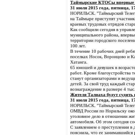
Таймырские КТОСы впервые б
31 июля 2015 года, пятница, 1
НОРИЛЬСК. "Таймырский Телегра
на Таймыре приступят участник
краевых трудовых отрядов стар
Как сообщили сегодня в управл
муниципального района, впервые
территории городского поселени
100 лет.
В течение 10 рабочих дней ребя
поселках Носок, Воронцово и Ка
Хатанга.
65 юношей и девушек в возрасте
работ. Кроме благоустройства т
станут организаторами и ведущ
детей. За свой труд каждый ст
вознаграждение в размере 4 тыс.
Жителя Талнаха будут судить 
31 июля 2015 года, пятница, 1
НОРИЛЬСК. "Таймырский Телегр
ОМВД России по Норильску окон
уголовное дело в отношении жит
автомобиля. Об этом сегодня с
С заявлением о преступлении в
пояснила, что ее занимавшийся