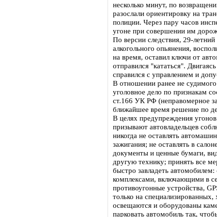
несколько минут, по возвращен
разослали ориентировку на тра
полиции. Через пару часов инс
угоне при совершении им доро
По версии следствия, 29-летний
алкогольного опьянения, воспол
на время, оставил ключи от авто
отправился "кататься". Двигаяс
справился с управлением и доп
В отношении ранее не судимого
уголовное дело по признакам со
ст.166 УК РФ (неправомерное з
ближайшее время решение по де
В целях предупреждения угонов
призывают автовладельцев соб
никогда не оставлять автомаши
зажигания; не оставлять в салон
документы и ценные бумаги, ви
другую технику; принять все м
быстро завладеть автомобилем
комплексами, включающими в се
противоугонные устройства, GP
только на специализированных,
освещаются и оборудованы каме
парковать автомобиль так, чтоб