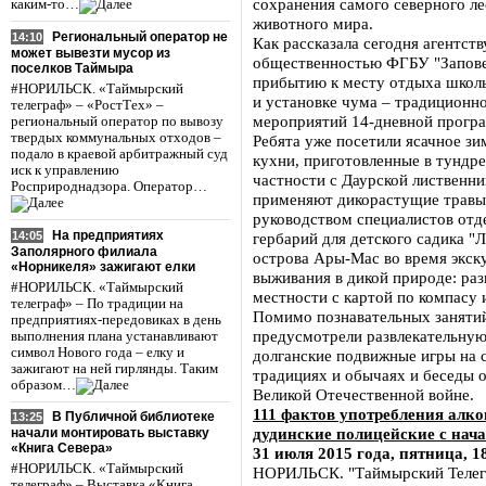
сохранения самого северного ле
каким-то…
животного мира.
Региональный оператор не
14:10
Как рассказала сегодня агентст
может вывезти мусор из
общественностью ФГБУ "Запове
поселков Таймыра
прибытию к месту отдыха школь
#НОРИЛЬСК. «Таймырский
и установке чума – традиционн
телеграф» – «РостТех» –
мероприятий 14-дневной програ
региональный оператор по вывозу
твердых коммунальных отходов –
Ребята уже посетили ясачное зи
подало в краевой арбитражный суд
кухни, приготовленные в тундре
иск к управлению
частности с Даурской лиственни
Росприроднадзора. Оператор…
применяют дикорастущие травы 
руководством специалистов отд
На предприятиях
14:05
гербарий для детского садика "
Заполярного филиала
острова Ары-Мас во время экску
«Норникеля» зажигают елки
выживания в дикой природе: раз
#НОРИЛЬСК. «Таймырский
местности с картой по компасу и
телеграф» – По традиции на
Помимо познавательных заняти
предприятиях-передовиках в день
предусмотрели развлекательну
выполнения плана устанавливают
символ Нового года – елку и
долганские подвижные игры на 
зажигают на ней гирлянды. Таким
традициях и обычаях и беседы 
образом…
Великой Отечественной войне.
111 фактов употребления алк
В Публичной библиотеке
13:25
дудинские полицейские с нача
начали монтировать выставку
«Книга Севера»
31 июля 2015 года, пятница, 1
#НОРИЛЬСК. «Таймырский
НОРИЛЬСК. "Таймырский Телегр
телеграф» – Выставка «Книга