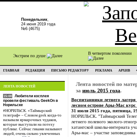
Понедельник
,
24 июня 2019 года
№6 (4675)
В четвертом поколении
Экстрим по душе
ГЛАВНАЯ
РЕДАКЦИЯ
ПИСЬМО РЕДАКТОРУ
РЕКЛАМА
АРХИВ
Лента новостей по мат
ЛЕНТА НОВОСТЕЙ
за
июль 2015 года
.
Любители косплея
15:00
Воспитанники летнего лагеря 
провели фестиваль GeekOn в
лесном острове Ары-Мас курс
Норильске
31 июля 2015 года, пятница, 1
#НОРИЛЬСК. «Таймырский
телеграф» – Словом geek когда-то
НОРИЛЬСК. "Таймырский Телегр
называли ярмарочных чудаков,
летнего полевого эколого-этног
которые выступали на потеху
хатангской школы-интерната уча
публике. Сейчас гиками называют
Ары-мас – участке заповедника
людей, очень сильно увлеченных