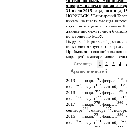
Чистая прибыль "Норникеля" 
январем–июнем прошлого года
31 июля 2015 года, пятница, 1
НОРИЛЬСК. "Таймырский Телег
никель" за шесть месяцев выро
года почти вдвое и составила 10
данные промежуточной бухгалте
полугодие по РСБУ.
Выручка "Норникеля" достигла 2
полугодия минувшего года она с
Прибыль до налогообложения сос
млрд. руб. в январе–июне преды
Страницы:
1
2
3
4
Архив новостей
176
218
2019
—
январь
,
февраль
,
243
196
179
июль
,
август
,
сентябрь
262
180
2018
—
январь
,
февраль
,
327
256
213
июль
,
август
,
сентябрь
278
360
2017
—
январь
,
февраль
,
281
327
сентябрь
,
октябрь
,
ноябрь
231
380
2016
—
январь
,
февраль
,
304
381
347
июль
,
август
,
сентябрь
207
345