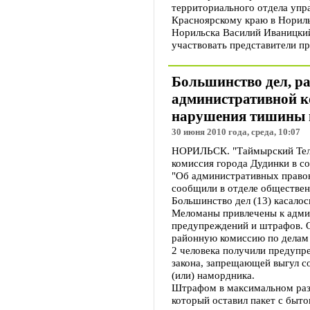
территориального отдела упр
Красноярскому краю в Нориль
Норильска Василий Иваницкий
участвовать представители п
Большинство дел, р
административной к
нарушения тишины 
30 июня 2010 года, среда, 10:07
НОРИЛЬСК. "Таймырский Теле
комиссия города Дудинки в со
"Об административных правон
сообщили в отделе обществен
Большинство дел (13) касало
Меломаны привлечены к админ
предупреждений и штрафов. О
районную комиссию по делам 
2 человека получили предупр
закона, запрещающей выгул с
(или) намордника.
Штрафом в максимальном разм
который оставил пакет с быт