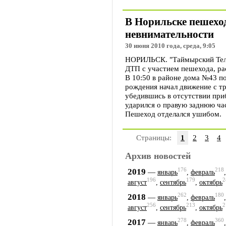
В Норильске пешеход
невнимательности
30 июня 2010 года, среда, 9:05
НОРИЛЬСК. "Таймырский Теле
ДТП с участием пешехода, рас
В 10:50 в районе дома №43 п
рождения начал движение с тр
убедившись в отсутствии при
ударился о правую заднюю час
Пешеход отделался ушибом.
Страницы:
1
2
3
4
Архив новостей
176
218
2019
—
январь
,
февраль
196
179
2
август
,
сентябрь
,
октябрь
262
180
2018
—
январь
,
февраль
256
213
2
август
,
сентябрь
,
октябрь
278
360
2017
—
январь
,
февраль