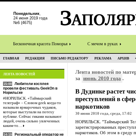
Понедельник
,
24 июня 2019 года
№6 (4675)
Бесконечная красота Поморья
С мечом в руках
ГЛАВНАЯ
РЕДАКЦИЯ
ПИСЬМО РЕДАКТОРУ
РЕКЛАМА
АРХИВ
Лента новостей по мат
ЛЕНТА НОВОСТЕЙ
за
июнь 2010 года
.
Любители косплея
15:00
провели фестиваль GeekOn в
В Дудинке растет чи
Норильске
преступлений в сфер
#НОРИЛЬСК. «Таймырский
телеграф» – Словом geek когда-то
наркотиков
называли ярмарочных чудаков,
которые выступали на потеху
30 июня 2010 года, среда, 17:02
публике. Сейчас гиками называют
людей, очень сильно увлеченных
НОРИЛЬСК. "Таймырский Теле
каким-то…
зарегистрированных преступл
наркотиков. Об этом в среду 
Региональный оператор не
14:10