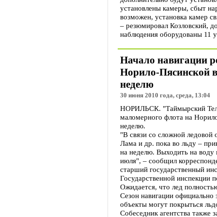
установлены камеры, сбыт на
возможен, установка камер св
– резюмировал Козловский, д
наблюдения оборудованы 11 у
Начало навигации р
Норило-Пясинской во
неделю
30 июня 2010 года, среда, 13:04
НОРИЛЬСК. "Таймырский Теле
маломерного флота на Норило
неделю.
"В связи со сложной ледовой 
Лама и др. пока во льду – пр
на неделю. Выходить на воду 
июля", – сообщил корреспонд
старший государственный инс
Государственной инспекции п
Ожидается, что лед полностью
Сезон навигации официально з
объекты могут покрыться льд
Собеседник агентства также з