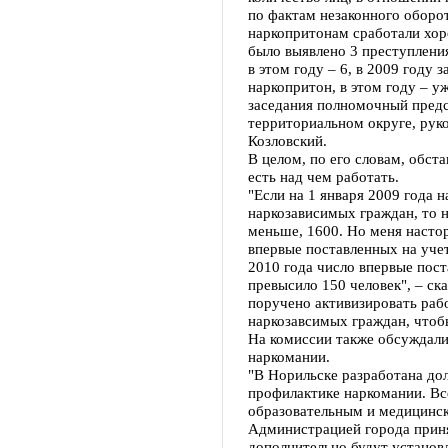
по фактам незаконного оборот
наркопритонам сработали хор
было выявлено 3 преступления
в этом году – 6, в 2009 году 
наркопритон, в этом году – у
заседания полномочный предс
территориальном округе, ру
Козловский.
В целом, по его словам, обста
есть над чем работать.
"Если на 1 января 2009 года н
наркозависимых граждан, то н
меньше, 1600. Но меня настор
впервые поставленных на учет
2010 года число впервые пост
превысило 150 человек", – ск
поручено активизировать раб
наркозавсимых граждан, чтоб
На комиссии также обсуждали
наркомании.
"В Норильске разработана до
профилактике наркомании. Вс
образовательным и медицинск
Администрацией города приня
дополнительно будут установ