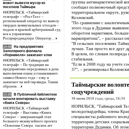
группы антинаркотической ко
может вывезти мусор из
сообщил полномочный предста
поселков Таймыра
территориальном округе, ру
#НОРИЛЬСК. «Таймырский
телеграф» – «РостТех» –
Козловский.
региональный оператор по вывозу
"По сравнению с аналогичным
твердых коммунальных отходов –
этого года в Дудинке выявлен
подало в краевой арбитражный суд
оборотом наркотиков, больше
иск к управлению
наркопритона", – рассказал он
Росприроднадзора. Оператор…
"В сельских поселениях Тайм
На предприятиях
14:05
лучше. Там просто все друг д
Заполярного филиала
В целом, по словам полпреда 
«Норникеля» зажигают елки
стабильная.
#НОРИЛЬСК. «Таймырский
"Если в 2008 году на учете со
телеграф» – По традиции на
37", – резюмировал Козловски
предприятиях-передовиках в день
выполнения плана устанавливают
символ Нового года – елку и
зажигают на ней гирлянды. Таким
Таймырские волонте
образом…
соцучреждений
В Публичной библиотеке
13:25
30 июня 2010 года, среда, 16:34
начали монтировать выставку
«Книга Севера»
НОРИЛЬСК. "Таймырский Теле
#НОРИЛЬСК. «Таймырский
молодогвардейцы, члены Крае
телеграф» – Выставка «Книга
специалисты районного моло
Севера» – завершающий этап
территории детских социаль
большого межмузейного проекта
«Освоение Севера: тысяча лет
территории Дудинки. Об это