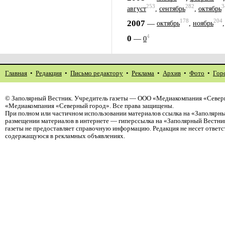
253
282
3
август
,
сентябрь
,
октябрь
178
204
2007
—
октябрь
,
ноябрь
4
0
—
0
Главная
•
Редакция
•
Письмо редактору
•
Реклама
•
Архив
•
Фото
•
Гор
©
Заполярный Вестник
. Учредитель газеты — ООО «Медиакомпания «Северн
«Медиакомпания «Северный город». Все права защищены.
При полном или частичном использовании материалов ссылка на «Заполярны
размещении материалов в интернете — гиперссылка на «Заполярный Вестник
газеты не предоставляет справочную информацию. Редакция не несет ответ
содержащуюся в рекламных объявлениях.