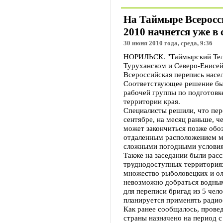
На Таймыре Всеросс
2010 начнется уже в 
30 июня 2010 года, среда, 9:36
НОРИЛЬСК. "Таймырский Теле
Туруханском и Северо-Енисей
Всероссийская перепись насе
Соответствующее решение бы
рабочей группы по подготовк
территории края.
Специалисты решили, что пер
сентябре, на месяц раньше, ч
может закончиться позже обоз
отдаленным расположением м
сложными погодными услови
Также на заседании были рас
труднодоступных территориях
множество рыболовецких и ол
невозможно добраться водным
для переписи бригад из 5 чел
планируется применять радио
Как ранее сообщалось, провед
страны назначено на период с