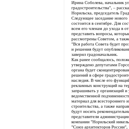
Ирина Соболева, начальник у
градостроительства", – расск
Норильска, председатель Гра
Следующее заседание нового 
состоится в сентябре. Для со
всем его членам до ухода в о
представить вопросы, которы
рассмотрены Советом, а такж
"Вся работа Совета будет про
и решения будут опубликован
заверил градоначальник.
Как ранее сообщалось, полож
утверждено депутатами Горсо
органа будет сконцентрирова
решений в сфере градостроит
наследия. В числе его функци
рекламных конструкций на те
запрашивать у организаций и
ведомственной подчиненност
материал для всестороннего и
строительства, а также напра
будут носить рекомендательн
представители администрации
компании "Норильский никель
"Союз архитекторов России",