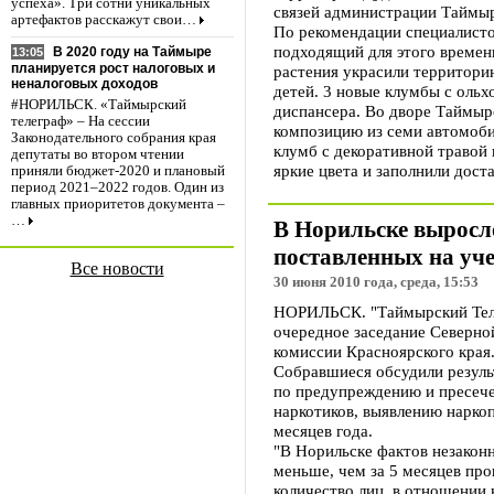
успеха». Три сотни уникальных
связей администрации Таймы
артефактов расскажут свои…
По рекомендации специалисто
подходящий для этого времени
В 2020 году на Таймыре
13:05
планируется рост налоговых и
растения украсили территори
неналоговых доходов
детей. 3 новые клумбы с ольх
#НОРИЛЬСК. «Таймырский
диспансера. Во дворе Таймыр
телеграф» – На сессии
композицию из семи автомоби
Законодательного собрания края
клумб с декоративной травой 
депутаты во втором чтении
яркие цвета и заполнили дост
приняли бюджет-2020 и плановый
период 2021–2022 годов. Один из
главных приоритетов документа –
…
В Норильске выросл
поставленных на уч
Все новости
30 июня 2010 года, среда, 15:53
НОРИЛЬСК. "Таймырский Теле
очередное заседание Северно
комиссии Красноярского края
Собравшиеся обсудили резуль
по предупреждению и пресече
наркотиков, выявлению наркоп
месяцев года.
"В Норильске фактов незакон
меньше, чем за 5 месяцев про
количество лиц, в отношении 