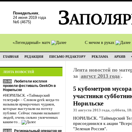
Понедельник
,
24 июня 2019 года
№6 (4675)
«Легендарный» матч
С мечом в руках
ГЛАВНАЯ
РЕДАКЦИЯ
ПИСЬМО РЕДАКТОРУ
РЕКЛАМА
АРХИВ
Лента новостей по мат
ЛЕНТА НОВОСТЕЙ
за
август 2013 года
.
Любители косплея
15:00
провели фестиваль GeekOn в
5 кубометров мусора
Норильске
участники субботник
#НОРИЛЬСК. «Таймырский
телеграф» – Словом geek когда-то
Норильске
называли ярмарочных чудаков,
которые выступали на потеху
31 августа 2013 года, суббота, 18
публике. Сейчас гиками называют
людей, очень сильно увлеченных
НОРИЛЬСК. "Таймырский Теле
каким-то…
присоединился к акции "Всер
"Зеленая Россия".
Региональный оператор не
14:10