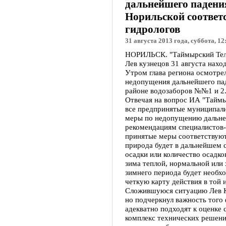
дальнейшего падения
Норильской соответ
гидрологов
31 августа 2013 года, суббота, 12
НОРИЛЬСК. "Таймырский Теле
Лев кузнецов 31 августа нахо
Утром глава региона осмотрел
недопущения дальнейшего пад
районе водозаборов №№1 и 2
Отвечая на вопрос ИА "Таймы
все предпринятые муниципали
меры по недопущению дальне
рекомендациям специалистов-г
принятые меры соответствуют
природа будет в дальнейшем с
осадки или количество осадко
зима теплой, нормальной или 
зимнего периода будет необхо
четкую карту действия в той 
Сложившуюся ситуацию Лев Ку
но подчеркнул важность того 
адекватно подходят к оценке
комплекс технических решени