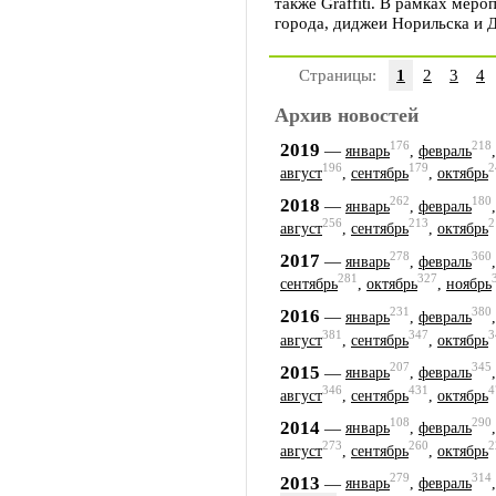
также Graffiti. В рамках мер
города, диджеи Норильска и 
Страницы:
1
2
3
4
Архив новостей
176
218
2019
—
январь
,
февраль
196
179
2
август
,
сентябрь
,
октябрь
262
180
2018
—
январь
,
февраль
256
213
2
август
,
сентябрь
,
октябрь
278
360
2017
—
январь
,
февраль
281
327
сентябрь
,
октябрь
,
ноябрь
231
380
2016
—
январь
,
февраль
381
347
3
август
,
сентябрь
,
октябрь
207
345
2015
—
январь
,
февраль
346
431
4
август
,
сентябрь
,
октябрь
108
290
2014
—
январь
,
февраль
273
260
2
август
,
сентябрь
,
октябрь
279
314
2013
—
январь
,
февраль