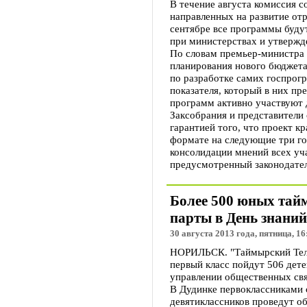
В течение августа комиссия с
направленных на развитие от
сентябре все программы буд
при министерствах и утвержде
По словам премьер-министра 
планирования нового бюджета
по разработке самих госпрог
показателя, который в них п
программ активно участвуют
Заксобрания и представители 
гарантией того, что проект 
формате на следующие три го
консолидации мнений всех уч
предусмотренный законодатель
Более 500 юных тайм
парты в День знаний
30 августа 2013 года, пятница, 16
НОРИЛЬСК. "Таймырский Теле
первый класс пойдут 506 дет
управлении общественных свя
В Дудинке первоклассниками с
девятиклассников проведут о