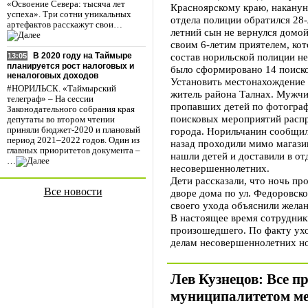
«Освоение Севера: тысяча лет
Красноярскому краю, наканун
успеха». Три сотни уникальных
отдела полиции обратился 28-
артефактов расскажут свои…
летний сын не вернулся домой
своим 6-летим приятелем, ко
состав норильской полиции не
В 2020 году на Таймыре
13:05
планируется рост налоговых и
было сформировано 14 поиско
неналоговых доходов
Установить местонахождение 
#НОРИЛЬСК. «Таймырский
житель района Талнах. Мужчин
телеграф» – На сессии
пропавших детей по фотограф
Законодательного собрания края
поисковых мероприятий распр
депутаты во втором чтении
города. Норильчанин сообщил
приняли бюджет-2020 и плановый
период 2021–2022 годов. Один из
назад проходили мимо магаз
главных приоритетов документа –
нашли детей и доставили в от
…
несовершеннолетних.
Дети рассказали, что ночь пр
Все новости
дворе дома по ул. Федоровско
своего ухода объяснили желан
В настоящее время сотрудник
произошедшего. По факту ухо
делам несовершеннолетних но
Лев Кузнецов: Все 
муниципалитетом м