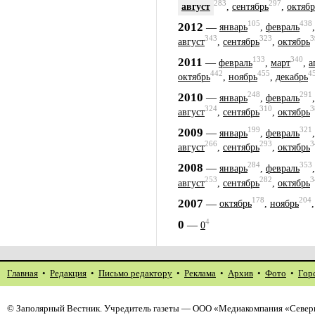
283
297
август
,
сентябрь
,
октябр
105
438
2012
—
январь
,
февраль
343
323
3
август
,
сентябрь
,
октябрь
133
340
2011
—
февраль
,
март
,
а
442
455
4
октябрь
,
ноябрь
,
декабрь
248
291
2010
—
январь
,
февраль
324
310
3
август
,
сентябрь
,
октябрь
199
321
2009
—
январь
,
февраль
266
293
3
август
,
сентябрь
,
октябрь
284
353
2008
—
январь
,
февраль
253
282
3
август
,
сентябрь
,
октябрь
178
204
2007
—
октябрь
,
ноябрь
4
0
—
0
Главная
•
Редакция
•
Письмо редактору
•
Реклама
•
Архив
•
Фото
•
Гор
©
Заполярный Вестник
. Учредитель газеты — ООО «Медиакомпания «Север