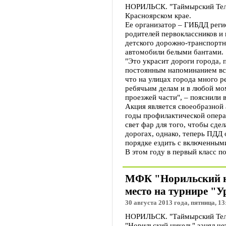
НОРИЛЬСК. "Таймырский Теле
Красноярском крае.
Ее организатор – ГИБДД реги
родителей первоклассников и 
детского дорожно-транспортн
автомобили белыми бантами.
"Это украсит дороги города, 
постоянным напоминанием вс
что на улицах города много р
ребячьим делам и в любой мо
проезжей части", – пояснили 
Акция является своеобразной
годы профилактической опера
свет фар для того, чтобы сде
дорогах, однако, теперь ПДД
порядке ездить с включенным
В этом году в первый класс п
МФК "Норильский ни
место на турнире "У
30 августа 2013 года, пятница, 13
НОРИЛЬСК. "Таймырский Тел
"Норильский никель" занял че