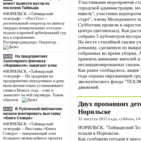
Участниками мероприятия ста
может вывезти мусор из
городской администрации, м
поселков Таймыра
никель", участники корпора
#НОРИЛЬСК. «Таймырский
телеграф» – «РостТех» –
старт", члены Молодежного п
региональный оператор по вывозу
Субботник провели в окрестн
твердых коммунальных отходов –
центра (автовокзал). Как рас
подало в краевой арбитражный суд
собрано 5 кубометров мусора
иск к управлению
На месте стихийной свалки у
Росприроднадзора. Оператор…
ромашку, сделанную из выкра
собранных во время уборки. А
На предприятиях
14:05
привлечь внимание жителей и 
Заполярного филиала
несанкционированных свалок.
«Норникеля» зажигают елки
Как ранее сообщалось, акция 
#НОРИЛЬСК. «Таймырский
года охраны окружающей сре
телеграф» – По традиции на
предприятиях-передовиках в день
экологического фонда "ТЕХЭ
выполнения плана устанавливают
движений.
символ Нового года – елку и
зажигают на ней гирлянды. Таким
образом…
Двух пропавших дете
В Публичной библиотеке
13:25
Норильске
начали монтировать выставку
«Книга Севера»
31 августа 2013 года, суббота, 14
#НОРИЛЬСК. «Таймырский
НОРИЛЬСК. "Таймырский Теле
телеграф» – Выставка «Книга
искали в Норильске.
Севера» – завершающий этап
Как сообщили сегодня в прес
большого межмузейного проекта