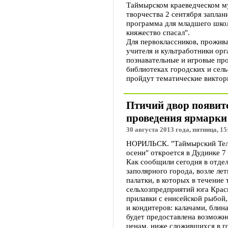
Таймырском краеведческом м
творчества 2 сентября заплан
программа для младшего школ
княжество спасал".
Для первоклассников, прожив
учителя и культработники орг
познавательные и игровые пр
библиотеках городских и сель
пройдут тематические виктор
Птичий двор появитс
проведения ярмарки
30 августа 2013 года, пятница, 15
НОРИЛЬСК. "Таймырский Теле
осени" откроется в Дудинке 7
Как сообщили сегодня в отде
заполярного города, возле ле
палатки, в которых в течение
сельхозпредприятий юга Красн
прилавки с енисейской рыбой,
и кондитеров: калачами, блин
будет предоставлена возможн
ценам, ниже сложившихся в г