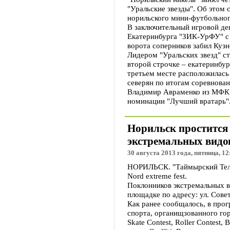
"Уральские звезды". Об этом
норильского мини-футбольног
В заключительный игровой де
Екатеринбурга "ЗИК-УрФУ" с 
ворота соперников забил Кузн
Лидером "Уральских звезд" ст
второй строчке – екатеринбур
третьем месте расположилась
северян по итогам соревнован
Владимир Авраменко из МФК 
номинации "Лучший вратарь"
Норильск простится 
экстремальных видо
30 августа 2013 года, пятница, 12
НОРИЛЬСК. "Таймырский Телег
Nord extreme fest.
Поклонников экстремальных в
площадке по адресу: ул. Совет
Как ранее сообщалось, в про
спорта, органищзованного го
Skate Contest, Roller Contest, 