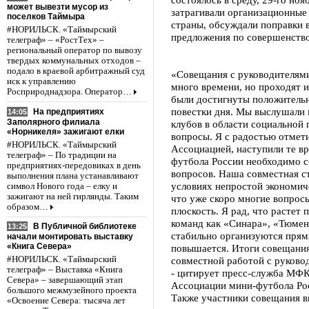
может вывезти мусор из
затрагивали организационные
поселков Таймыра
страны, обсуждали поправки в
#НОРИЛЬСК. «Таймырский
предложения по совершенств
телеграф» – «РостТех» –
региональный оператор по вывозу
твердых коммунальных отходов –
подало в краевой арбитражный суд
«Совещания с руководителями
иск к управлению
много времени, но проходят и
Росприроднадзора. Оператор…
были достигнуты положительн
повестки дня. Мы выслушали 
На предприятиях
14:05
Заполярного филиала
клубов в области социальной 
«Норникеля» зажигают елки
вопросы. Я с радостью отмет
#НОРИЛЬСК. «Таймырский
Ассоциацией, наступили те вр
телеграф» – По традиции на
футбола России необходимо 
предприятиях-передовиках в день
вопросов. Наша совместная с
выполнения плана устанавливают
условиях непростой экономиче
символ Нового года – елку и
зажигают на ней гирлянды. Таким
что уже скоро многие вопрос
образом…
плоскость. Я рад, что растет
команд как «Синара», «Тюмен
В Публичной библиотеке
13:25
стабильно организуются прям
начали монтировать выставку
«Книга Севера»
повышается. Итоги совещания
совместной работой с руково
#НОРИЛЬСК. «Таймырский
телеграф» – Выставка «Книга
- цитирует пресс-служба МФК
Севера» – завершающий этап
Ассоциации мини-футбола Ро
большого межмузейного проекта
Также участники совещания в
«Освоение Севера: тысяча лет