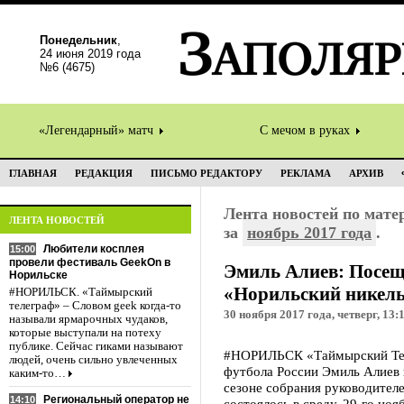
Понедельник
,
24 июня 2019 года
№6 (4675)
«Легендарный» матч
С мечом в руках
ГЛАВНАЯ
РЕДАКЦИЯ
ПИСЬМО РЕДАКТОРУ
РЕКЛАМА
АРХИВ
Лента новостей по мат
ЛЕНТА НОВОСТЕЙ
за
ноябрь 2017 года
.
Любители косплея
15:00
провели фестиваль GeekOn в
Эмиль Алиев: Посе
Норильске
«Норильский никель
#НОРИЛЬСК. «Таймырский
телеграф» – Словом geek когда-то
30 ноября 2017 года, четверг, 13:
называли ярмарочных чудаков,
которые выступали на потеху
публике. Сейчас гиками называют
#НОРИЛЬСК «Таймырский Тел
людей, очень сильно увлеченных
футбола России Эмиль Алиев 
каким-то…
сезоне собрания руководител
Региональный оператор не
14:10
состоялось в среду, 29-го но