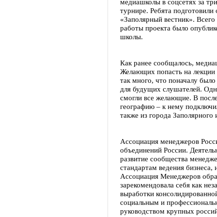
медиашколы в соцсетях за три
турнире. Ребята подготовили 
«Заполярный вестник». Всего 
работы проекта было опублик
школы.
Как ранее сообщалось, медиаш
Желающих попасть на лекции 
так много, что поначалу было
для будущих слушателей. Одн
смогли все желающие. В пос
географию – к нему подключи
также из города Заполярного 
Ассоциация менеджеров Росси
объединений России. Деятель
развитие сообщества менедже
стандартам ведения бизнеса, 
Ассоциация Менеджеров образ
зарекомендовала себя как нез
выработки консолидированной
социальным и профессиональн
руководством крупных россий