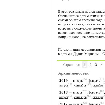
В этот раз юным норильчанам
Осень читала детям стихи, за
сказки об этом времени года.
отпускать осень, так как не 
встретить следующее время го
вспоминали осенние приметы,
Кощей и Баба Яга согласились
По окончании мероприятия пе
к детям с Дедом Морозом и С
Страницы:
1
2
3
4
Архив новостей
176
218
2019
—
январь
,
февраль
196
179
2
август
,
сентябрь
,
октябрь
262
180
2018
—
январь
,
февраль
256
213
2
август
,
сентябрь
,
октябрь
278
360
2017
—
январь
,
февраль