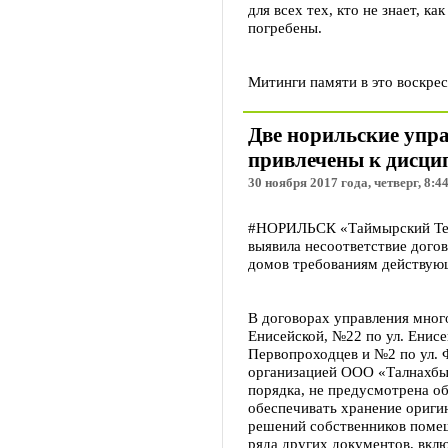
для всех тех, кто не знает, ка
погребены.
Митинги памяти в это воскрес
Две норильские уп
привлечены к дисци
30 ноября 2017 года, четверг, 8:4
#НОРИЛЬСК «Таймырский Тел
выявила несоответствие дого
домов требованиям действую
В договорах управления мно
Енисейской, №22 по ул. Енисе
Первопроходцев и №2 по ул.
организацией ООО «Талнахбы
порядка, не предусмотрена о
обеспечивать хранение ориги
решений собственников помещ
ряда других документов, вкл