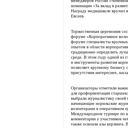
менеджеров России «Чемпион
номинации «За вклад в развит
Награду медиашколе вручил 
Евсеев.
Торжественная церемония со
форуме «Корпоративное волон
форуме специалисты крупных
опытом в области корпоратив
традиционно определить лучш
среде. В этом году одной из 
и инструменты развития корп
позволяет крупному бизнесу с
присутствия интереснее, нас
Организаторы отметили важн
для профориентации старшекл
выбрали журналистику своей б
начинающие норильские журна
волонтерами в оперативном п
Международном турнире по ке
комментарии у участников че
также освоили азы керлинга. 