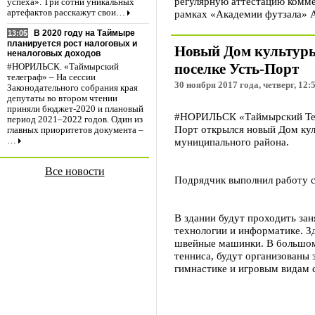
регулярную аттестацию комм
успеха». Три сотни уникальных
рамках «Академии футзала»
артефактов расскажут свои…
В 2020 году на Таймыре
13:05
планируется рост налоговых и
Новый Дом культур
неналоговых доходов
поселке Усть-Порт
#НОРИЛЬСК. «Таймырский
телеграф» – На сессии
30 ноября 2017 года, четверг, 12:
Законодательного собрания края
депутаты во втором чтении
приняли бюджет-2020 и плановый
#НОРИЛЬСК «Таймырский Теле
период 2021–2022 годов. Один из
Порт открылся новый Дом ку
главных приоритетов документа –
муниципального района.
…
Все новости
Подрядчик выполнил работу 
В здании будут проходить зан
технологии и информатике. З
швейные машинки. В большом 
тенниса, будут организованы 
гимнастике и игровым видам 