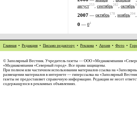
253
282
3
август
,
сентябрь
,
октябрь
178
204
2007
—
октябрь
,
ноябрь
4
0
—
0
Главная
•
Редакция
•
Письмо редактору
•
Реклама
•
Архив
•
Фото
•
Гор
©
Заполярный Вестник
. Учредитель газеты — ООО «Медиакомпания «Северн
«Медиакомпания «Северный город». Все права защищены.
При полном или частичном использовании материалов ссылка на «Заполярны
размещении материалов в интернете — гиперссылка на «Заполярный Вестник
газеты не предоставляет справочную информацию. Редакция не несет ответ
содержащуюся в рекламных объявлениях.