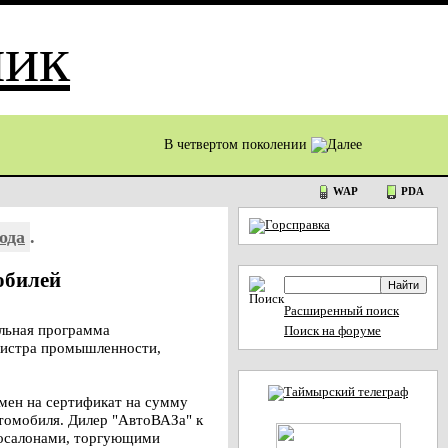
В четвертом поколении
WAP
PDA
ода
.
обилей
Расширенный поиск
льная программа
Поиск на форуме
инистра промышленности,
мен на сертификат на сумму
втомобиля. Дилер "АвтоВАЗа" к
тосалонами, торгующими