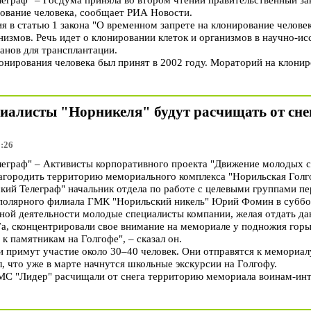
рование человека, сообщает РИА Новости.
 в статью 1 закона "О временном запрете на клонирование человека
измов. Речь идет о клонировании клеток и организмов в научно-ис
анов для трансплантации.
онирования человека был принят в 2002 году. Мораторий на клонир
циалисты "Норникеля" будут расчищать от сн
5:26
граф" – Активисты корпоративного проекта "Движение молодых с
агородить территорию мемориального комплекса "Норильская Голг
ий Телеграф" начальник отдела по работе с целевыми группами пе
полярного филиала ГМК "Норильский никель" Юрий Фомин в суббо
ной деятельности молодые специалисты компании, желая отдать дан
а, сконцентрировали свое внимание на мемориале у подножия гор
к памятникам на Голгофе", – сказал он.
 примут участие около 30–40 человек. Они отправятся к мемориалу
, что уже в марте начнутся школьные экскурсии на Голгофу.
МС "Лидер" расчищали от снега территорию мемориала воинам-ин