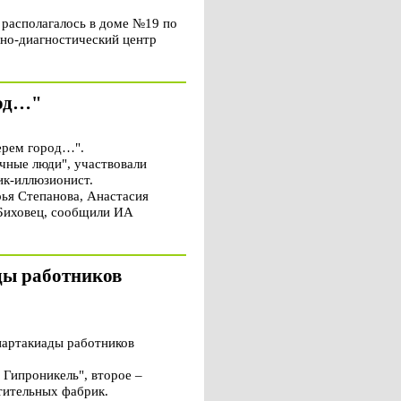
 располагалось в доме №19 по
нно-диагностический центр
род…"
ерем город…".
чные люди", участвовали
ик-иллюзионист.
рья Степанова, Анастасия
 Биховец, сообщили ИА
ды работников
партакиады работников
Гипроникель", второе –
тительных фабрик.