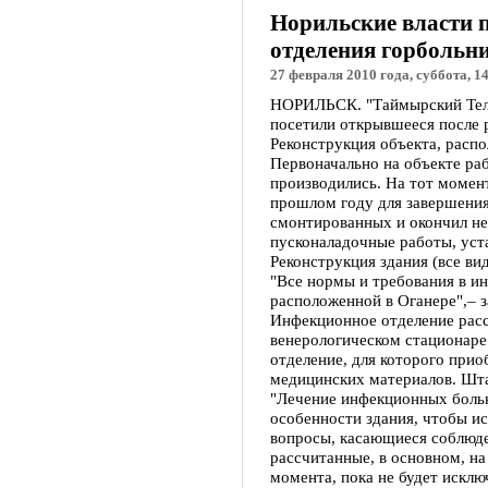
Норильские власти 
отделения горболь
27 февраля 2010 года, суббота, 1
НОРИЛЬСК. "Таймырский Телег
посетили открывшееся после 
Реконструкция объекта, распол
Первоначально на объекте ра
производились. На тот момен
прошлом году для завершения
смонтированных и окончил н
пусконаладочные работы, уст
Реконструкция здания (все ви
"Все нормы и требования в и
расположенной в Оганере",– з
Инфекционное отделение рассчи
венерологическом стационаре.
отделение, для которого при
медицинских материалов. Шта
"Лечение инфекционных больн
особенности здания, чтобы и
вопросы, касающиеся соблюде
рассчитанные, в основном, на
момента, пока не будет исклю