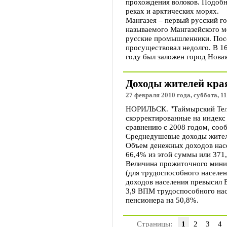
прохождения волоков. Подобн
реках и арктических морях.
Мангазея – первый русский го
называемого Мангазейского м
русские промышленники. Посе
просуществовал недолго. В 16
году был заложен город Новая
Доходы жителей края
27 февраля 2010 года, суббота, 11
НОРИЛЬСК. "Таймырский Теле
скорректированные на индекс 
сравнению с 2008 годом, соо
Среднедушевые доходы жителе
Объем денежных доходов насел
66,4% из этой суммы или 371,
Величина прожиточного миним
(для трудоспособного населен
доходов населения превысил В
3,9 ВПМ трудоспособного на
пенсионера на 50,8%.
Страницы:
1
2
3
4