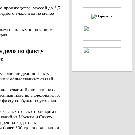
о производства, массой до 3,5
леднего владельца не менее
можем с полным основанием
рая.
 дело по факту
е
уголовное дело по факту
ции и общественных связей
подозреваемой оперативники
жанная пояснила следователю,
у факту возбуждено уголовное
сказал, что некоторое время
влений из Москвы и Санкт-
ек решил выдать их
 более 300 гр., оперативники