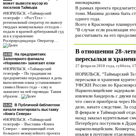
иномарками.
может вывезти мусор из
В рамках проекта предлагаетс
поселков Таймыра
тонн. Машина должна быть ста
#НОРИЛЬСК. «Таймырский
телеграф» – «РостТех» –
одного года.
региональный оператор по вывозу
Всего в Красноярье планирует
твердых коммунальных отходов –
"В случае если реализация э
подало в краевой арбитражный суд
рассчитывать на его продолже
иск к управлению
Росприроднадзора. Оператор…
В отношении 28-лет
На предприятиях
14:05
пересылки и хранени
Заполярного филиала
«Норникеля» зажигают елки
27 февраля 2010 года, суббота, 1
#НОРИЛЬСК. «Таймырский
телеграф» – По традиции на
НОРИЛЬСК. "Таймырский Теле
предприятиях-передовиках в день
пересылки и хранения курите
выполнения плана устанавливают
УФСКН России по Красноярс
символ Нового года – елку и
Наркополицейские задержали 
зажигают на ней гирлянды. Таким
извлекли бандероль с двумя 
образом…
что смеси приобрела через И
В Публичной библиотеке
13:25
дело, начато следствие. За со
начали монтировать выставку
В феврале в Таймырский отдел
«Книга Севера»
назад заказал курительные см
#НОРИЛЬСК. «Таймырский
Петербурга поступили в Дудин
телеграф» – Выставка «Книга
наркополицейским. Конверты,
Севера» – завершающий этап
большого межмузейного проекта
изъяли в почтовом отделении