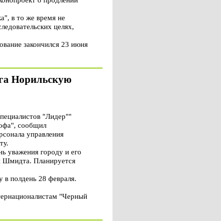
", в то же время не
следовательских целях,
ование закончился 23 июня
ега Норильскую
пециалистов "Лидер""
офа", сообщил
рсонала управления
ту.
ь уважения городу и его
ы Шмидта. Планируется
 в полдень 28 февраля.
тернационалистам "Черный