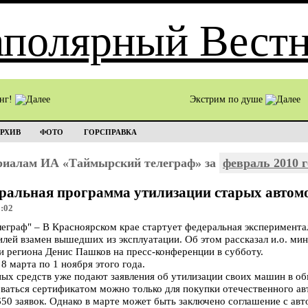
инг!
Экстрим по душе
РХИВ
ФОТО
ГОРСПРАВКА
ериалам ИА «Таймырский телеграф» за
февраль 2010 г
деральная программа утилизации старых автом
8:02
граф" – В Красноярском крае стартует федеральная эксперимента
лей взамен вышедших из эксплуатации. Об этом рассказал и.о. м
зи региона Денис Пашков на пресс-конференции в субботу.
8 марта по 1 ноября этого года.
ых средств уже подают заявления об утилизации своих машин в об
зоваться сертификатом можно только для покупки отечественного а
50 заявок. Однако в марте может быть заключено соглашение с ав