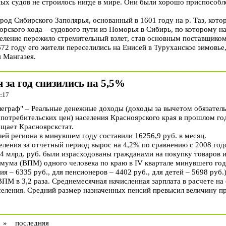
ых судов не строилось нигде в мире. Они были хорошо приспособл
род Сибирского Заполярья, основанный в 1601 году на р. Таз, кот
орского хода – судового пути из Поморья в Сибирь, по которому н
ление пережило стремительный взлет, став основным поставщиком
72 году его жители переселились на Енисей в Туруханское зимовье,
 Мангазея.
 за год снизились на 5,5%
:17
граф" – Реальные денежные доходы (доходы за вычетом обязатель
потребительских цен) населения Красноярского края в прошлом го
бщает Красноярскстат.
й региона в минувшем году составили 16256,9 руб. в месяц.
ения за отчетный период вырос на 4,2% по сравнению с 2008 годо
4 млрд. руб. были израсходованы гражданами на покупку товаров и
ума (ВПМ) одного человека по краю в IV квартале минувшего года
ия – 6335 руб., для пенсионеров – 4402 руб., для детей – 5698 руб
ПМ в 3,2 раза. Среднемесячная начисленная зарплата в расчете на
селения. Средний размер назначенных пенсий превысил величину 
»
последняя