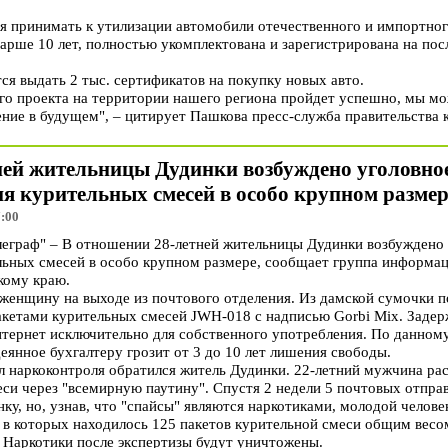
я принимать к утилизации автомобили отечественного и импортног
рше 10 лет, полностью укомплектована и зарегистрирована на пос
ся выдать 2 тыс. сертификатов на покупку новых авто.
того проекта на территории нашего региона пройдет успешно, мы 
ние в будущем", – цитирует Пашкова пресс-служба правительства к
ней жительницы Дудинки возбуждено уголовное
я курительных смесей в особо крупном размер
7:00
граф" – В отношении 28-летней жительницы Дудинки возбуждено 
льных смесей в особо крупном размере, сообщает группа информа
кому краю.
женщину на выходе из почтового отделения. Из дамской сумочки 
пакетами курительных смесей JWH-018 с надписью Gorbi Mix. Задер
нтернет исключительно для собственного употребления. По данном
деянное бухгалтеру грозит от 3 до 10 лет лишения свободы.
 наркоконтроля обратился житель Дудинки. 22-летний мужчина рас
еси через "всемирную паутину". Спустя 2 недели 5 почтовых отпра
ку, но, узнав, что "спайсы" являются наркотиками, молодой челов
 в которых находилось 125 пакетов курительной смеси общим весом
. Наркотики после экспертизы будут уничтожены.