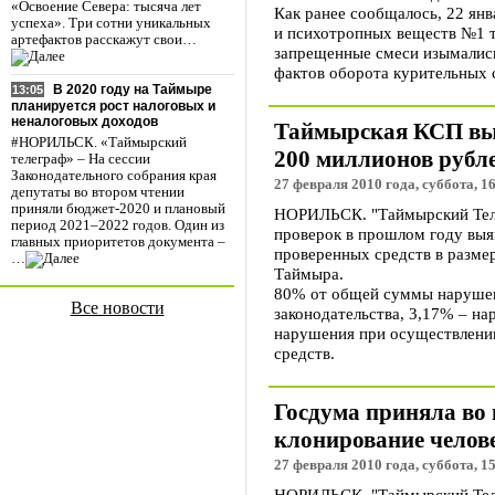
«Освоение Севера: тысяча лет
Как ранее сообщалось, 22 янв
успеха». Три сотни уникальных
и психотропных веществ №1 т
артефактов расскажут свои…
запрещенные смеси изымались
фактов оборота курительных с
В 2020 году на Таймыре
13:05
планируется рост налоговых и
неналоговых доходов
Таймырская КСП выя
#НОРИЛЬСК. «Таймырский
200 миллионов рубл
телеграф» – На сессии
Законодательного собрания края
27 февраля 2010 года, суббота, 1
депутаты во втором чтении
приняли бюджет-2020 и плановый
НОРИЛЬСК. "Таймырский Теле
период 2021–2022 годов. Один из
проверок в прошлом году выя
главных приоритетов документа –
проверенных средств в разме
…
Таймыра.
80% от общей суммы нарушен
Все новости
законодательства, 3,17% – на
нарушения при осуществлени
средств.
Госдума приняла во 
клонирование челов
27 февраля 2010 года, суббота, 1
НОРИЛЬСК. "Таймырский Телег