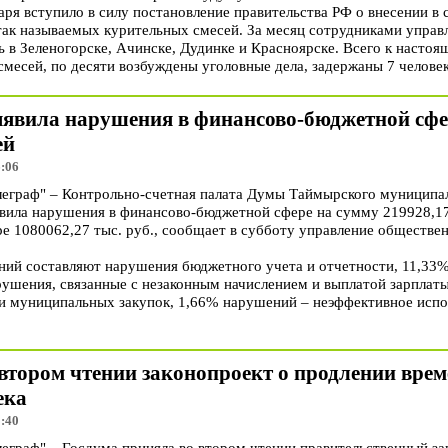
аря вступило в силу постановление правительства РФ о внесении в 
ак называемых курительных смесей. За месяц сотрудниками управ
 в Зеленогорске, Ачинске, Дудинке и Красноярске. Всего к насто
месей, по десяти возбуждены уголовные дела, задержаны 7 человек
вила нарушения в финансово-бюджетной сфер
ей
6:06
граф" – Контрольно-счетная палата Думы Таймырского муниципал
вила нарушения в финансово-бюджетной сфере на сумму 219928,17
ре 1080062,27 тыс. руб., сообщает в субботу управление обществе
ий составляют нарушения бюджетного учета и отчетности, 11,33
рушения, связанные с незаконным начислением и выплатой зарплаты
и муниципальных закупок, 1,66% нарушений – неэффективное исп
втором чтении законопроект о продлении врем
ека
5:40
раф" – Госдума приняла во втором чтении правительственный за