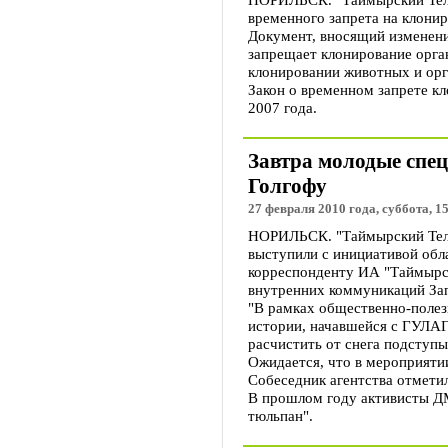
временного запрета на клони
Документ, вносящий изменения
запрещает клонирование орган
клонировании животных и орг
Закон о временном запрете кл
2007 года.
Завтра молодые спе
Голгофу
27 февраля 2010 года, суббота, 1
НОРИЛЬСК. "Таймырский Теле
выступили с инициативой обл
корреспонденту ИА "Таймырск
внутренних коммуникаций За
"В рамках общественно-полез
истории, начавшейся с ГУЛАГ
расчистить от снега подступы 
Ожидается, что в мероприятии
Собеседник агентства отметил
В прошлом году активисты Д
тюльпан".