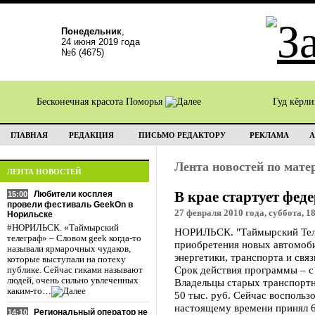
Понедельник
,
24 июня 2019 года
№6 (4675)
Бесконечная красота Поморья
Гуд кёрл
ГЛАВНАЯ
РЕДАКЦИЯ
ПИСЬМО РЕДАКТОРУ
РЕКЛАМА
А
Лента новостей по мат
ЛЕНТА НОВОСТЕЙ
В крае стартует фе
Любители косплея
15:00
провели фестиваль GeekOn в
27 февраля 2010 года, суббота, 1
Норильске
#НОРИЛЬСК. «Таймырский
НОРИЛЬСК. "Таймырский Теле
телеграф» – Словом geek когда-то
приобретения новых автомоби
называли ярмарочных чудаков,
энергетики, транспорта и свя
которые выступали на потеху
Срок действия программы – с 
публике. Сейчас гиками называют
людей, очень сильно увлеченных
Владельцы старых транспортн
каким-то…
50 тыс. руб. Сейчас восполь
настоящему времени принял 6
Региональный оператор не
14:10