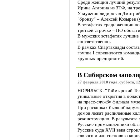
Среди женщин лучший результ
Ирина Агарина из ЗТФ, на тр
У мужчин лидировал Дмитрий 
"бронзу" – Алексей Козырев (
В эстафетах среди женщин по
третьей строчке – ПО обогат
В мужских эстафетах лучшие 
соответственно.
В рамках Спартакиады состяза
группе I соревнуются команды
крупных предприятий.
В Сибирском заполяр
27 февраля 2010 года, суббота, 1
НОРИЛЬСК. "Таймырский Телег
уникальные открытия в облас
на пресс-службу филиала муз
При раскопках было обнаружен
домов лежат распиленные кили
реконструкцию. В результате
Русские промышленники облад
Русские суда XVII века стро
елового и или соснового корн