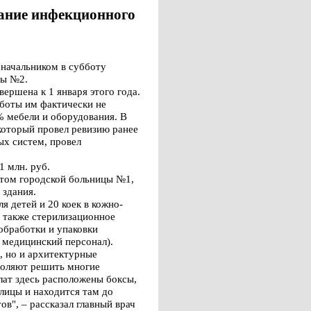
дание инфекционного
начальником в субботу
цы №2.
вершена к 1 января этого года.
аботы им фактически не
% мебели и оборудования. В
который провел ревизию ранее
х систем, провел
1 млн. руб.
ртом городской больницы №1,
 здания.
я детей и 20 коек в кожно-
а также стерилизационное
обработки и упаковки
 медицинский персонал).
, но и архитектурные
воляют решить многие
лат здесь расположены боксы,
улицы и находится там до
в", – рассказал главный врач