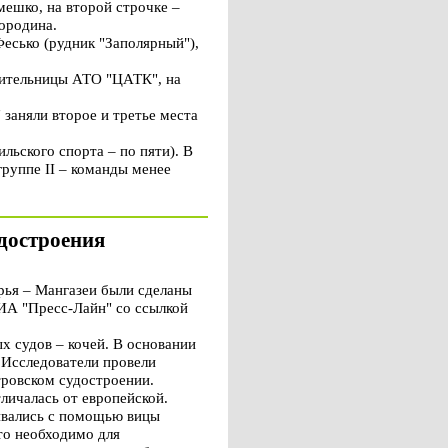
ешко, на второй строчке –
ородина.
есько (рудник "Заполярный"),
вительницы АТО "ЦАТК", на
заняли второе и третье места
льского спорта – по пяти). В
группе II – команды менее
удостроения
рья – Мангазеи были сделаны
 ИА "Пресс-Лайн" со ссылкой
х судов – кочей. В основании
. Исследователи провели
тровском судостроении.
личалась от европейской.
шивались с помощью вицы
что необходимо для