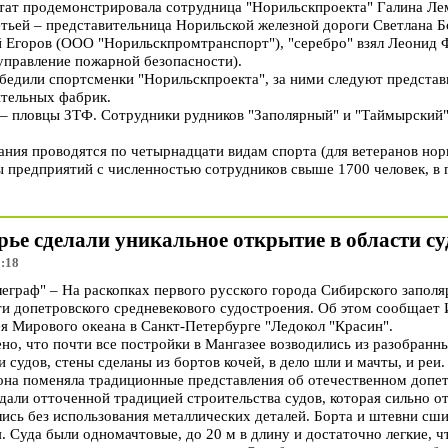
ат продемонстрировала сотрудница "Норильскпроекта" Галина Лем
етьей – представительница Норильской железной дороги Светлана Б
Егоров (ООО "Норильскпромтранспорт"), "серебро" взял Леонид Ф
управление пожарной безопасности).
бедили спортсменки "Норильскпроекта", за ними следуют предста
ительных фабрик.
– пловцы ЗТФ. Сотрудники рудников "Заполярный" и "Таймырский" 
ния проводятся по четырнадцати видам спорта (для ветеранов нори
 предприятий с численностью сотрудников свыше 1700 человек, в 
ье сделали уникальное открытие в области с
2:18
раф" – На раскопках первого русского города Сибирского заполя
ти допетровского средневекового судостроения. Об этом сообщает
ея Мирового океана в Санкт-Петербурге "Ледокол "Красин".
о, что почти все постройки в Мангазее возводились из разобранны
 судов, стены сделаны из бортов кочей, в дело шли и мачты, и реи
 она поменяла традиционные представления об отечественном допе
али отточенной традицией строительства судов, которая сильно от
ились без использования металлических деталей. Борта и штевни с
я. Суда были одномачтовые, до 20 м в длину и достаточно легкие, 