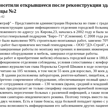
посетили открывшееся после реконструкции з
ницы №2
4:42
раф" – Представители администрации Норильска во главе с градо
реконструкции здание инфекционного отделения городской больни
оженного по адресу: ул. Кирова,23, началась в 2002 году и была за
ботал генеральный подрядчик "Биро–71" (Словения). С 2008 года р
т было выполнено 90% строительно-монтажных работ, завезено 70
 работ был привлечен местный генподрядчик – ООО "ДЭ–Строй", 
езавершенные работы по монтажу внутренних и внешних инженерны
ановил оборудование и мебель, завершил отделочные работы.
ды работ и приобретение мебели) обошлась городской казне в 180,6
нфекционном отделении соблюдены, условия сопоставимы с комфо
аявил журналистам глава Норильска Сергей Шмаков в ходе осмотра
тано на 105 человек, в том числе 55 коек для взрослых, 30 коек дл
 В здании расположены лаборатория, рентген-кабинет, пищеблок, 
обретено современное оборудование, обеспечивающее полный цикл 
т сотрудников отделения – 130 человек (врачи, средний и младший
ых предполагает не только специфику оказания врачебной помощи
сключить пересечение больных с различной инфекцией, а также поз
ния санитарно-эпидемического режима. Поэтому теперь вместо па
 двух человек. Есть и такие боксы, куда больной попадает прямо с 
чена возможность инфицирования его заболеванием других пациенто