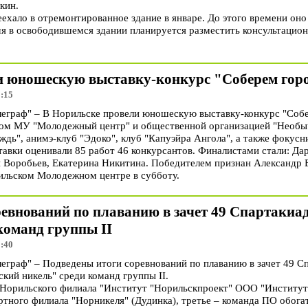
кин.
ехало в отремонтированное здание в январе. До этого времени оно
мя в освободившемся здании планируется разместить консультацио
и юношескую выставку-конкурс "Соберем го
3:15
граф" – В Норильске провели юношескую выставку-конкурс "Соб
ном МУ "Молодежный центр" и общественной организацией "Необы
ждь", анимэ-клуб "Эдоко", клуб "Капуэйра Ангола", а также фокусн
авки оценивали 85 работ 46 конкурсантов. Финалистами стали: Да
й Воробьев, Екатерина Никитина. Победителем признан Александр
ильском Молодежном центре в субботу.
ревнований по плаванию в зачет 49 Спартакиа
команд группы II
2:40
раф" – Подведены итоги соревнований по плаванию в зачет 49 С
кий никель" среди команд группы II.
 Норильского филиала "Институт "Норильскпроект" ООО "Институт 
ртного филиала "Норникеля" (Дудинка), третье – команда ПО обога