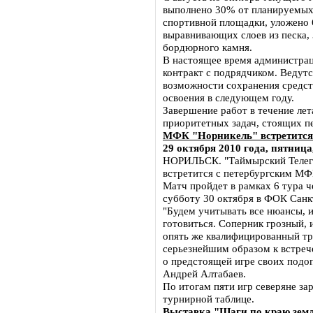
выполнено 30% от планируемых 
спортивной площадки, уложено
выравнивающих слоев из песка,
бордюрного камня.
В настоящее время администрац
контракт с подрядчиком. Ведутс
возможности сохранения средств
освоения в следующем году.
Завершение работ в течение лет
приоритетных задач, стоящих п
МФК "Норникель" встретится
29 октября 2010 года, пятница
НОРИЛЬСК. "Таймырский Телег
встретится с петербургским МФ
Матч пройдет в рамках 6 тура 
субботу 30 октября в ФОК Санк
"Будем учитывать все нюансы, и
готовиться. Соперник грозный, 
опять же квалифицированный тре
серьезнейшим образом к встрече
о предстоящей игре своих подо
Андрей Алтабаев.
По итогам пяти игр северяне зар
турнирной таблице.
Выставка "Шаги по краю земл