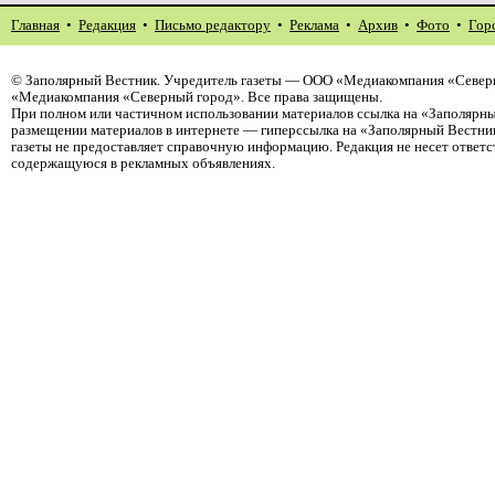
Главная
•
Редакция
•
Письмо редактору
•
Реклама
•
Архив
•
Фото
•
Гор
©
Заполярный Вестник
. Учредитель газеты — ООО «Медиакомпания «Северн
«Медиакомпания «Северный город». Все права защищены.
При полном или частичном использовании материалов ссылка на «Заполярны
размещении материалов в интернете — гиперссылка на «Заполярный Вестник
газеты не предоставляет справочную информацию. Редакция не несет ответ
содержащуюся в рекламных объявлениях.