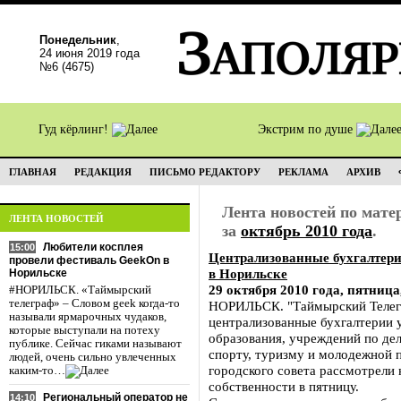
Понедельник
,
24 июня 2019 года
№6 (4675)
Гуд кёрлинг!
Экстрим по душе
ГЛАВНАЯ
РЕДАКЦИЯ
ПИСЬМО РЕДАКТОРУ
РЕКЛАМА
АРХИВ
Лента новостей по мат
ЛЕНТА НОВОСТЕЙ
за
октябрь 2010 года
.
Любители косплея
15:00
Централизованные бухгалтери
провели фестиваль GeekOn в
в Норильске
Норильске
29 октября 2010 года, пятница
#НОРИЛЬСК. «Таймырский
телеграф» – Словом geek когда-то
НОРИЛЬСК. "Таймырский Телегр
называли ярмарочных чудаков,
централизованные бухгалтерии
которые выступали на потеху
образования, учреждений по дел
публике. Сейчас гиками называют
спорту, туризму и молодежной 
людей, очень сильно увлеченных
городского совета рассмотрели 
каким-то…
собственности в пятницу.
Региональный оператор не
14:10