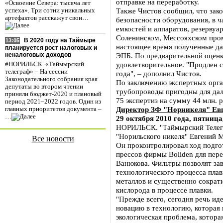
отправке на переработку.
«Освоение Севера: тысяча лет
Также Чистов сообщил, что зак
успеха». Три сотни уникальных
артефактов расскажут свои…
безопасности оборудования, в ч
емкостей и аппаратов, резерву
Соленинском, Мессояхском пром
В 2020 году на Таймыре
13:05
настоящее время полученные да
планируется рост налоговых и
ЭПБ. По предварительной оценк
неналоговых доходов
удовлетворительное. "Продлен с
#НОРИЛЬСК. «Таймырский
телеграф» – На сессии
года", – дополнил Чистов.
Законодательного собрания края
По заключению экспертных орга
депутаты во втором чтении
трубопроводы пригодны для дал
приняли бюджет-2020 и плановый
75 экспертиз на сумму 44 млн. р
период 2021–2022 годов. Один из
Директор ЗФ "Норникеля" Ев
главных приоритетов документа –
…
29 октября 2010 года, пятница
НОРИЛЬСК. "Таймырский Телегр
"Норильского никеля" Евгений 
Все новости
Он проконтролировал ход подго
прессов фирмы Boliden для пере
Ванюкова. Фильтры позволят за
технологического процесса плав
металлов и существенно сократи
кислорода в процессе плавки.
"Прежде всего, сегодня речь ид
новацию в технологию, которая 
экологическая проблема, котора