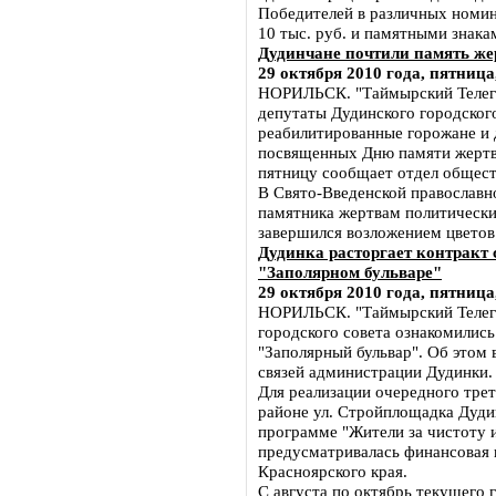
Победителей в различных номин
10 тыс. руб. и памятными знака
Дудинчане почтили память же
29 октября 2010 года, пятница
НОРИЛЬСК. "Таймырский Телегр
депутаты Дудинского городског
реабилитированные горожане и 
посвященных Дню памяти жертв 
пятницу сообщает отдел общест
В Свято-Введенской православн
памятника жертвам политически
завершился возложением цветов
Дудинка расторгает контракт
"Заполярном бульваре"
29 октября 2010 года, пятница
НОРИЛЬСК. "Таймырский Телегр
городского совета ознакомились
"Заполярный бульвар". Об этом
связей администрации Дудинки.
Для реализации очередного трет
районе ул. Стройплощадка Дудин
программе "Жители за чистоту 
предусматривалась финансовая п
Красноярского края.
С августа по октябрь текущего 