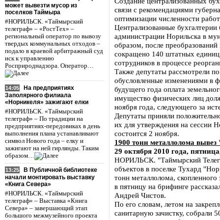
Создание централизованных бух
может вывезти мусор из
связи с рекомендациями губерна
поселков Таймыра
оптимизации численности работ
#НОРИЛЬСК. «Таймырский
Централизованные бухгалтерии 
телеграф» – «РостТех» –
администрации Норильска в му
региональный оператор по вывозу
твердых коммунальных отходов –
образом, после преобразований
подало в краевой арбитражный суд
сокращено 140 штатных единиц.
иск к управлению
сотрудников в процессе реорган
Росприроднадзора. Оператор…
Также депутаты рассмотрели по
обусловленные изменениями в ф
На предприятиях
14:05
будущего года оплата земельного
Заполярного филиала
имущество физических лиц долж
«Норникеля» зажигают елки
ноября года, следующего за ис
#НОРИЛЬСК. «Таймырский
Депутаты приняли положительно
телеграф» – По традиции на
их для утверждения на сессии Н
предприятиях-передовиках в день
состоится 2 ноября.
выполнения плана устанавливают
символ Нового года – елку и
1900 тонн металлолома вывез
зажигают на ней гирлянды. Таким
29 октября 2010 года, пятница
образом…
НОРИЛЬСК. "Таймырский Телегр
объектов в поселке Тухард "Но
В Публичной библиотеке
13:25
тонн металлолома, скопленного 
начали монтировать выставку
«Книга Севера»
в пятницу на брифинге рассказ
#НОРИЛЬСК. «Таймырский
Андрей Чистов.
телеграф» – Выставка «Книга
По его словам, летом на закреп
Севера» – завершающий этап
санитарную зачистку, собрали 5
большого межмузейного проекта