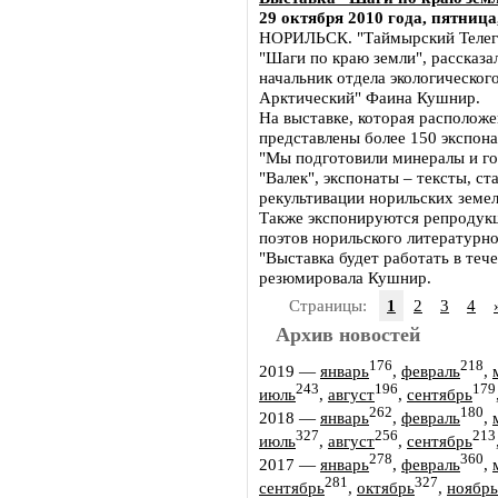
29 октября 2010 года, пятница
НОРИЛЬСК. "Таймырский Телегр
"Шаги по краю земли", рассказ
начальник отдела экологическо
Арктический" Фаина Кушнир.
На выставке, которая расположе
представлены более 150 экспона
"Мы подготовили минералы и г
"Валек", экспонаты – тексты, ст
рекультивации норильских земел
Также экспонируются репродукц
поэтов норильского литературн
"Выставка будет работать в тече
резюмировала Кушнир.
Страницы:
1
2
3
4
Архив новостей
176
218
2019
—
январь
,
февраль
,
243
196
179
июль
,
август
,
сентябрь
262
180
2018
—
январь
,
февраль
,
327
256
213
июль
,
август
,
сентябрь
278
360
2017
—
январь
,
февраль
,
281
327
сентябрь
,
октябрь
,
ноябрь