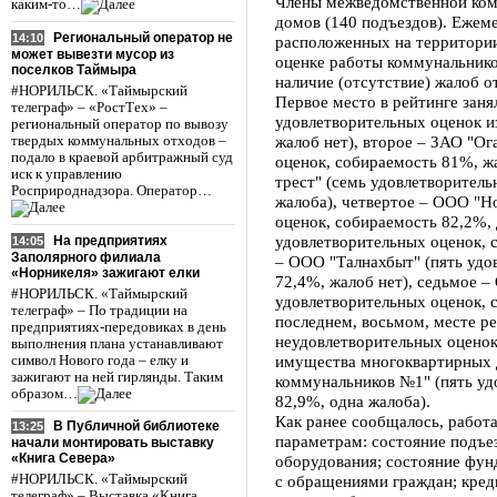
Члены межведомственной ком
каким-то…
домов (140 подъездов). Ежем
Региональный оператор не
14:10
расположенных на территори
может вывезти мусор из
оценке работы коммунальнико
поселков Таймыра
наличие (отсутствие) жалоб о
#НОРИЛЬСК. «Таймырский
Первое место в рейтинге зан
телеграф» – «РостТех» –
удовлетворительных оценок и
региональный оператор по вывозу
жалоб нет), второе – ЗАО "О
твердых коммунальных отходов –
подало в краевой арбитражный суд
оценок, собираемость 81%, ж
иск к управлению
трест" (семь удовлетворитель
Росприроднадзора. Оператор…
жалоба), четвертое – ООО "Н
оценок, собираемость 82,2%,
удовлетворительных оценок, 
На предприятиях
14:05
Заполярного филиала
– ООО "Талнахбыт" (пять удо
«Норникеля» зажигают елки
72,4%, жалоб нет), седьмое –
#НОРИЛЬСК. «Таймырский
удовлетворительных оценок, 
телеграф» – По традиции на
последнем, восьмом, месте р
предприятиях-передовиках в день
неудовлетворительных оцено
выполнения плана устанавливают
имущества многоквартирных 
символ Нового года – елку и
зажигают на ней гирлянды. Таким
коммунальников №1" (пять уд
образом…
82,9%, одна жалоба).
Как ранее сообщалось, работ
В Публичной библиотеке
13:25
параметрам: состояние подъе
начали монтировать выставку
«Книга Севера»
оборудования; состояние фун
с обращениями граждан; кред
#НОРИЛЬСК. «Таймырский
телеграф» – Выставка «Книга