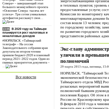
энергоснабжающими организа
Севера» – завершающий этап
и тепловых пунктов; уровень 
большого межмузейного проекта
предоставленные услуги; сос
«Освоение Севера: тысяча лет
Комиссия по мониторингу кач
успеха». Три сотни уникальных
многоквартирными домами был
артефактов расскажут свои…
состав вошли 13 человек: пре
по городскому хозяйству, зам
В 2020 году на Таймыре
13:05
по развитию городского хозя
планируется рост налоговых и
представители районных адм
неналоговых доходов
#НОРИЛЬСК. «Таймырский
телеграф» – На сессии
Экс-главу админист
Законодательного собрания края
депутаты во втором чтении
уличили в превыше
приняли бюджет-2020 и плановый
период 2021–2022 годов. Один из
полномочий
главных приоритетов документа –
…
29 марта 2013 года, пятница, 15:0
НОРИЛЬСК. "Таймырский Тел
Все новости
экономической безопасности 
Таймырского отдела МВД Росс
розыскных мероприятий выяв
полномочий бывшим руководи
поселения Караул. Об этом в
России по Красноярскому кра
В феврале 2010 года к чиновни
передать ему в собственност