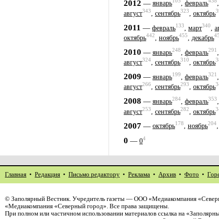
105
438
2012
—
январь
,
февраль
343
323
3
август
,
сентябрь
,
октябрь
133
340
2011
—
февраль
,
март
,
а
442
455
4
октябрь
,
ноябрь
,
декабрь
248
291
2010
—
январь
,
февраль
324
310
3
август
,
сентябрь
,
октябрь
199
321
2009
—
январь
,
февраль
266
293
3
август
,
сентябрь
,
октябрь
284
353
2008
—
январь
,
февраль
253
282
3
август
,
сентябрь
,
октябрь
178
204
2007
—
октябрь
,
ноябрь
4
0
—
0
Главная
•
Редакция
•
Письмо редактору
•
Реклама
•
Архив
•
Фото
•
Гор
©
Заполярный Вестник
. Учредитель газеты — ООО «Медиакомпания «Северн
«Медиакомпания «Северный город». Все права защищены.
При полном или частичном использовании материалов ссылка на «Заполярны