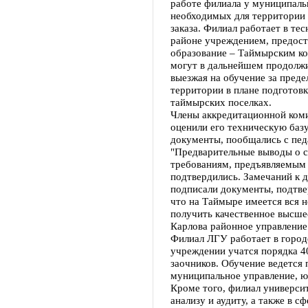
работе филиала у муниципаль
необходимых для территории 
заказа. Филиал работает в те
районе учреждением, предос
образование – Таймырским ко
могут в дальнейшем продолжи
выезжая на обучение за пред
территории в плане подготов
таймырских поселках.
Члены аккредитационной коми
оценили его техническую баз
документы, пообщались с пед
"Предварительные выводы о с
требованиям, предъявляемым 
подтвердились. Замечаний к 
подписали документы, подтве
что на Таймыре имеется вся н
получить качественное высше
Карлова районное управление
Филиал ЛГУ работает в городе
учреждении учатся порядка 40
заочников. Обучение ведется 
муниципальное управление, ю
Кроме того, филиал университ
анализу и аудиту, а также в с