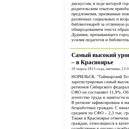
дискуссия, в ходе которой г
родительским опытом приобще
предложения, призванные пов
различных социальных и возр
библиотекарей за отличную р
обнародованием текста обращ
Дудинки, призывающего горо
усилия педагогов и библиоте
Самый высокий уров
– в Красноярье
29 марта 2013 года, пятница, 13:3
НОРИЛЬСК. "Таймырский Теле
зарегистрирован самый высок
регионов Сибирского федерал
СФО он составляет 11,9%. Об
агентство труда и занятости н
В регионе зафиксирована и м
безработных граждан. С начал
среднем по СФО – 2,3 тыс. гр
Также в Красноярье отмечена
граждан, относящихся к кате
содействием в органы службы