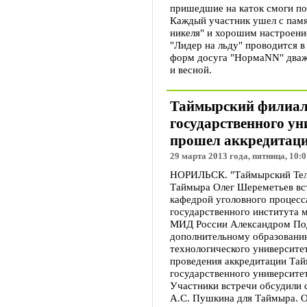
пришедшие на каток смоги по
Каждый участник ушел с пам
никеля" и хорошим настроение
"Лидер на льду" проводится в
форм досуга "НормаNN" дважд
и весной.
Таймырский филиал
государственного ун
прошел аккредитац
29 марта 2013 года, пятница, 10:0
НОРИЛЬСК. "Таймырский Теле
Таймыра Олег Шереметьев вс
кафедрой уголовного процесс
государственного института 
МИД России Александром По
дополнительному образовани
технологического университ
проведения аккредитации Тай
государственного университе
Участники встречи обсудили 
А.С. Пушкина для Таймыра. О