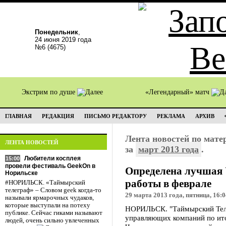
Понедельник
,
24 июня 2019 года
№6 (4675)
Экстрим по душе
«Легендарный» матч
ГЛАВНАЯ
РЕДАКЦИЯ
ПИСЬМО РЕДАКТОРУ
РЕКЛАМА
АРХИВ
Лента новостей по мат
ЛЕНТА НОВОСТЕЙ
за
март 2013 года
.
Любители косплея
15:00
провели фестиваль GeekOn в
Определена лучшая 
Норильске
работы в феврале
#НОРИЛЬСК. «Таймырский
телеграф» – Словом geek когда-то
29 марта 2013 года, пятница, 16:0
называли ярмарочных чудаков,
которые выступали на потеху
НОРИЛЬСК. "Таймырский Теле
публике. Сейчас гиками называют
управляющих компаний по ито
людей, очень сильно увлеченных