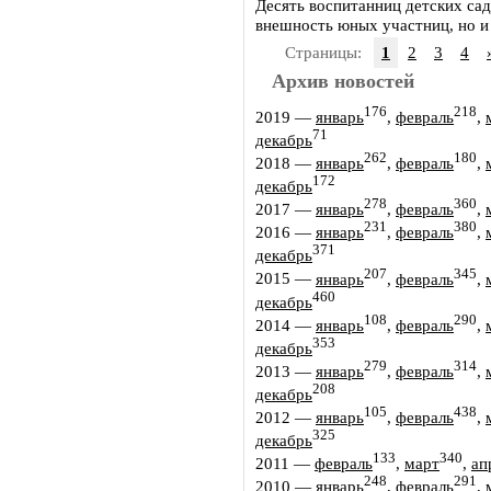
Десять воспитанниц детских сад
внешность юных участниц, но и 
Страницы:
1
2
3
4
Архив новостей
176
218
2019
—
январь
,
февраль
,
71
декабрь
262
180
2018
—
январь
,
февраль
,
172
декабрь
278
360
2017
—
январь
,
февраль
,
231
380
2016
—
январь
,
февраль
,
371
декабрь
207
345
2015
—
январь
,
февраль
,
460
декабрь
108
290
2014
—
январь
,
февраль
,
353
декабрь
279
314
2013
—
январь
,
февраль
,
208
декабрь
105
438
2012
—
январь
,
февраль
,
325
декабрь
133
340
2011
—
февраль
,
март
,
ап
248
291
2010
—
январь
,
февраль
,