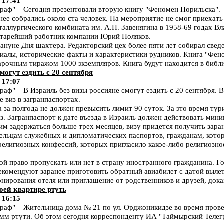
 17:41
аф" – Сегодня презентовали вторую книгу "Феномен Норильска".
ее собрались около ста человек. На мероприятие не смог приехать
аллургического комбината им. А.П. Завенягина в 1958-69 годах В
 старейший работник компании Юрий Поляков.
нуне Дня шахтера. Редакторский цех более пяти лет собирал сведе
иалы, исторические факты и характеристики рудников. Книга "Фен
арочным тиражом 1000 экземпляров. Книга будут находится в библи
могут ездить с 20 сентября
 17:07
" – В Израиль без визы россияне смогут ездить с 20 сентября. В
е виз в загранпаспортах.
за полгода не должен превысить лимит 90 суток. За это время ту
з. Загранпаспорт к дате въезда в Израиль должен действовать мин
 задержаться больше трех месяцев, визу придется получить заран
ельцам служебных и дипломатических паспортов, гражданам, кото
религиозных конфессий, которых пригласило какое-либо религиозно
й право пропускать или нет в страну иностранного гражданина. Г
екомендуют заранее приготовить обратный авиабилет с датой вылет
нирования отеля или приглашение от родственников и друзей, дока
оей квартире ртуть
 16:15
ф" – Жительница дома № 21 по ул. Орджоникидзе во время прове
амм ртути. Об этом сегодня корреспонденту ИА "Таймырский Теле