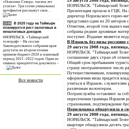
29 августа 2008 года, пятница,
«Освоение Севера: тысяча лет
НОРИЛЬСК. "Таймырский Телегр
успеха». Три сотни уникальных
Презентация прошла в ГЦК. На н
артефактов расскажут свои…
директор Норильского горно-мет
представил один из 20 авторов
В 2020 году на Таймыре
13:05
Отметим, второй том вышел нака
планируется рост налоговых и
собраны редкие архивные матер
неналоговых доходов
поступит. Издание является под
#НОРИЛЬСК. «Таймырский
В Израиль без визы россияне с
телеграф» – На сессии
Законодательного собрания края
29 августа 2008 года, пятница,
депутаты во втором чтении
НОРИЛЬСК. "Таймырский Телеграф
приняли бюджет-2020 и плановый
соглашение двух стран об отмен
период 2021–2022 годов. Один из
Общий срок пребывания туриста 
главных приоритетов документа –
страну неограниченное число ра
…
Путешественникам, планирующим
оформлении визы придется влад
Все новости
учиться в Израиле, служителям 
различным волонтерам.
Погранслужбы оставляют за собо
пересечении границы Израиля р
страхования, подтверждение бро
Норильчанка обнаружила в св
29 августа 2008 года, пятница,
НОРИЛЬСК. "Таймырский Телегра
квартире обнаружила десять гр