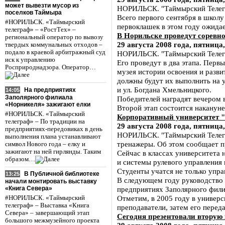
может вывезти мусор из
НОРИЛЬСК. "Таймырский Телегр
поселков Таймыра
Всего первого сентября в школ
#НОРИЛЬСК. «Таймырский
первоклашек в этом году ожидае
телеграф» – «РостТех» –
В Норильске проведут соревн
региональный оператор по вывозу
29 августа 2008 года, пятница,
твердых коммунальных отходов –
подало в краевой арбитражный суд
НОРИЛЬСК. "Таймырский Телегр
иск к управлению
Его проведут в два этапа. Перв
Росприроднадзора. Оператор…
музея истории освоения и разв
должны будут их выполнить на у
и ул. Богдана Хмельницкого.
На предприятиях
14:05
Заполярного филиала
Победителей наградят вечером в
«Норникеля» зажигают елки
Второй этап состоится накануне
#НОРИЛЬСК. «Таймырский
Корпоративный университет 
телеграф» – По традиции на
29 августа 2008 года, пятница,
предприятиях-передовиках в день
НОРИЛЬСК. "Таймырский Телегр
выполнения плана устанавливают
тренажеры. Об этом сообщает п
символ Нового года – елку и
зажигают на ней гирлянды. Таким
Сейчас в классах университета
образом…
и системы рулевого управления
Студенты учатся не только упра
В Публичной библиотеке
13:25
В следующем году руководство 
начали монтировать выставку
предприятиях Заполярного фили
«Книга Севера»
Отметим, в 2005 году в универ
#НОРИЛЬСК. «Таймырский
телеграф» – Выставка «Книга
преподаватели, затем его перед
Севера» – завершающий этап
Сегодня презентовали вторую
большого межмузейного проекта