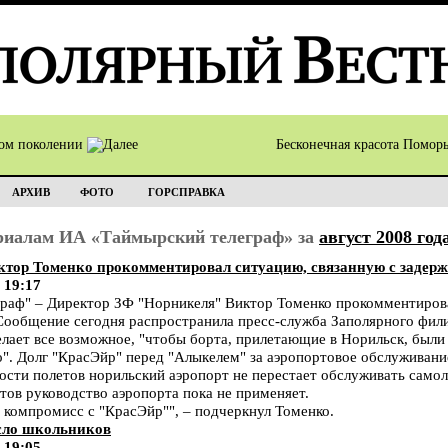
том поколении
Бесконечная красота Помор
АРХИВ
ФОТО
ГОРСПРАВКА
ериалам ИА «Таймырский телеграф» за
август 2008 год
тор Томенко прокомментировал ситуацию, связанную с задер
 19:17
аф" – Директор ЗФ "Норникеля" Виктор Томенко прокомментирова
Сообщение сегодня распространила пресс-служба Заполярного фил
елает все возможное, "чтобы борта, прилетающие в Норильск, был
". Долг "КрасЭйр" перед "Алыкелем" за аэропортовое обслуживание
мости полетов норильский аэропорт не перестает обслуживать само
тов руководство аэропорта пока не применяет.
 компромисс с "КрасЭйр"", – подчеркнул Томенко.
сло школьников
 19:05