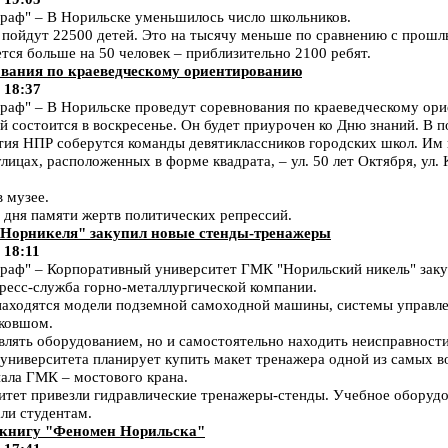
аф" – В Норильске уменьшилось число школьников.
у пойдут 22500 детей. Это на тысячу меньше по сравнению с прош
тся больше на 50 человек – приблизительно 2100 ребят.
ования по краеведческому ориентированию
 18:37
аф" – В Норильске проведут соревнования по краеведческому ор
ый состоится в воскресенье. Он будет приурочен ко Дню знаний. В п
ития НПР соберутся команды девятиклассников городских школ. Им
лицах, расположенных в форме квадрата, – ул. 50 лет Октября, ул.
 музее.
 дня памяти жертв политических репрессий.
"Норникеля" закупил новые стенды-тренажеры
 18:11
аф" – Корпоративный университет ГМК "Норильский никель" заку
ресс-служба горно-металлургической компании.
 находятся модели подземной самоходной машины, системы управле
 ковшом.
влять оборудованием, но и самостоятельно находить неисправности
университета планирует купить макет тренажера одной из самых 
ала ГМК – мостового крана.
ситет привезли гидравлические тренажеры-стенды. Учебное оборудо
али студентам.
 книгу "Феномен Норильска"