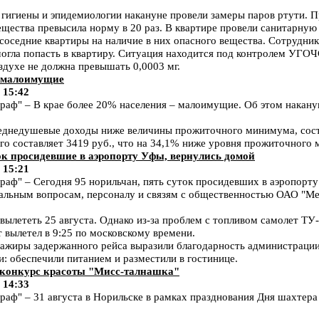
 гигиены и эпидемиологии накануне провели замеры паров ртути. 
ещества превысила норму в 20 раз. В квартире провели санитарную
соседние квартиры на наличие в них опасного вещества. Сотрудн
могла попасть в квартиру. Ситуация находится под контролем УГО
здухе не должна превышать 0,0003 мг.
– малоимущие
 15:42
ф" – В крае более 20% населения – малоимущие. Об этом накану
днедушевые доходы ниже величины прожиточного минимума, соста
 составляет 3419 руб., что на 34,1% ниже уровня прожиточного
ок просидевшие в аэропорту Уфы, вернулись домой
 15:21
ф" – Сегодня 95 норильчан, пять суток просидевших в аэропорту
иальным вопросам, персоналу и связям с общественностью ОАО "М
вылететь 25 августа. Однако из-за проблем с топливом самолет ТУ
т вылетел в 9:25 по московскому времени.
ажиры задержанного рейса выразили благодарность администрации а
и: обеспечили питанием и разместили в гостинице.
 конкурс красоты "Мисс-талнашка"
 14:33
ф" – 31 августа в Норильске в рамках празднования Дня шахтера