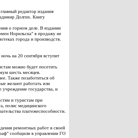
 главный редактор издания
ладимир Долгих. Книгу
ния о горном деле. В издании
омен Норильска" в продажу не
отеках города и производств.
 ночь на 20 сентября вступит
ристам можно будет посетить
имум шесть месяцев.
ее. Также позаботиться об
рые желают работать или
е учреждение государства, и
остям и туристам при
а, полис медицинского
зательства платежеспособности.
дения ремонтных работ в своей
граф" сообщили в управлении ГО