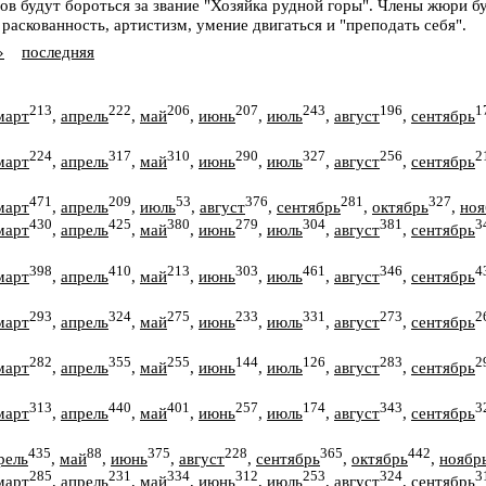
ов будут бороться за звание "Хозяйка рудной горы". Члены жюри бу
раскованность, артистизм, умение двигаться и "преподать себя".
»
последняя
213
222
206
207
243
196
1
март
,
апрель
,
май
,
июнь
,
июль
,
август
,
сентябрь
224
317
310
290
327
256
2
март
,
апрель
,
май
,
июнь
,
июль
,
август
,
сентябрь
471
209
53
376
281
327
март
,
апрель
,
июль
,
август
,
сентябрь
,
октябрь
,
ноя
430
425
380
279
304
381
3
март
,
апрель
,
май
,
июнь
,
июль
,
август
,
сентябрь
398
410
213
303
461
346
4
март
,
апрель
,
май
,
июнь
,
июль
,
август
,
сентябрь
293
324
275
233
331
273
2
март
,
апрель
,
май
,
июнь
,
июль
,
август
,
сентябрь
282
355
255
144
126
283
2
март
,
апрель
,
май
,
июнь
,
июль
,
август
,
сентябрь
313
440
401
257
174
343
3
март
,
апрель
,
май
,
июнь
,
июль
,
август
,
сентябрь
435
88
375
228
365
442
рель
,
май
,
июнь
,
август
,
сентябрь
,
октябрь
,
ноябр
285
231
334
312
253
324
3
март
,
апрель
,
май
,
июнь
,
июль
,
август
,
сентябрь