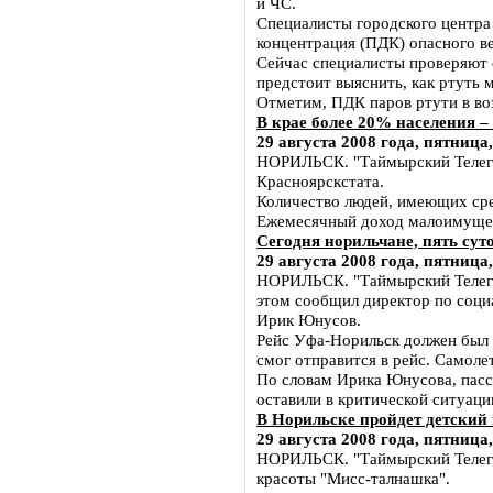
и ЧС.
Специалисты городского центра
концентрация (ПДК) опасного в
Сейчас специалисты проверяют 
предстоит выяснить, как ртуть 
Отметим, ПДК паров ртути в во
В крае более 20% населения 
29 августа 2008 года, пятница,
НОРИЛЬСК. "Таймырский Телегра
Красноярскстата.
Количество людей, имеющих сре
Ежемесячный доход малоимущего
Сегодня норильчане, пять сут
29 августа 2008 года, пятница,
НОРИЛЬСК. "Таймырский Телегра
этом сообщил директор по соц
Ирик Юнусов.
Рейс Уфа-Норильск должен был 
смог отправится в рейс. Самоле
По словам Ирика Юнусова, пасс
оставили в критической ситуаци
В Норильске пройдет детский
29 августа 2008 года, пятница,
НОРИЛЬСК. "Таймырский Телегра
красоты "Мисс-талнашка".