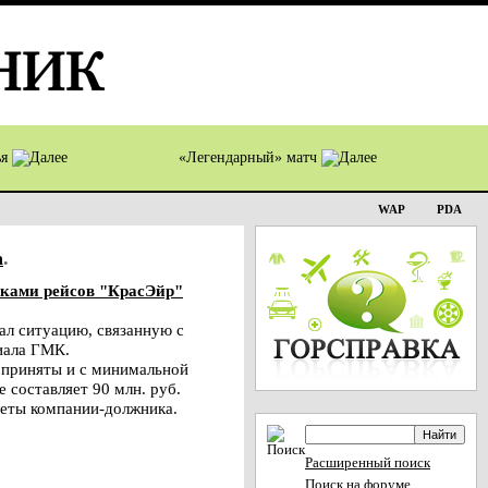
ья
«Легендарный» матч
WAP
PDA
а
.
жками рейсов "КрасЭйр"
л ситуацию, связанную с
иала ГМК.
и приняты и с минимальной
 составляет 90 млн. руб.
леты компании-должника.
Расширенный поиск
Поиск на форуме