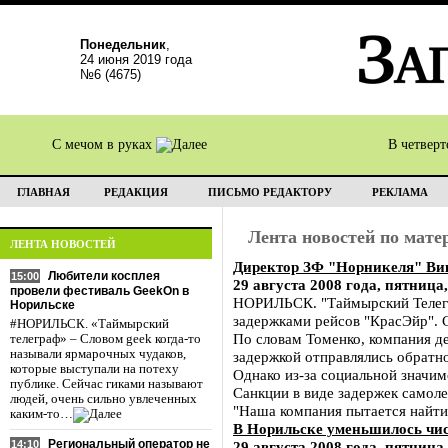
Понедельник
,
24 июня 2019 года
№6 (4675)
С мечом в руках
В четвер
ГЛАВНАЯ
РЕДАКЦИЯ
ПИСЬМО РЕДАКТОРУ
РЕКЛАМА
Лента новостей по мат
ЛЕНТА НОВОСТЕЙ
Директор ЗФ "Норникеля" Вик
Любители косплея
15:00
29 августа 2008 года, пятница,
провели фестиваль GeekOn в
НОРИЛЬСК. "Таймырский Телегр
Норильске
задержками рейсов "КрасЭйр". 
#НОРИЛЬСК. «Таймырский
По словам Томенко, компания д
телеграф» – Словом geek когда-то
называли ярмарочных чудаков,
задержкой отправлялись обратно
которые выступали на потеху
Однако из-за социальной значи
публике. Сейчас гиками называют
Санкции в виде задержек самоле
людей, очень сильно увлеченных
"Наша компания пытается найти
каким-то…
В Норильске уменьшилось чи
Региональный оператор не
14:10
29 августа 2008 года, пятница,