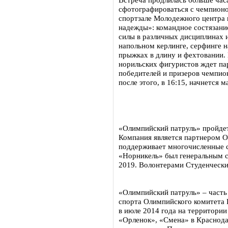
сфотографироваться с чемпионо
спортзале Молодежного центра 
надежды»: командное состязани
силы в различных дисциплинах и
напольном керлинге, серфинге н
прыжках в длину и фехтовании.
норильских фигуристов ждет па
победителей и призеров чемпио
после этого, в 16:15, начнется м
«Олимпийский патруль» пройдет
Компания является партнером О
поддерживает многочисленные с
«Норникель» был генеральным 
2019. Волонтерами Студенческих
«Олимпийский патруль» – часть
спорта Олимпийского комитета 
в июле 2014 года на территори
«Орленок», «Смена» в Краснода