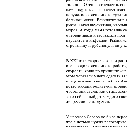
только. – Отец настреляет олене
паутинку, когда его распутывае
получалось очень много сухарик
большой чугун. Вскипятит жир 
рыбы. Такая вкуснятина, необычн
мороз. А когда мама готовила са
очереди звала и заставляла про
паразитов и инфекций. Рыбий жи
строганину и рубанину, и ни у 
В XXI веке скорость жизни расте
оленеводов очень много работы,
скорость, жили по принципу «не
этом успевали много сделать за
предков живет сейчас и брат Ан
позволяющий родителям коренны
чтобы они стали, как отцы, оле
зато сейчас найдет каждого свое
депрессии не жалуется.
У народов Севера не было персо
что с детьми нужно разговарива
располагала. «Они нам в чуме в