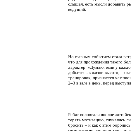
слышал, есть мысли добавить р
ведущий.
Но главным событием стала вст
что для прохождения такого бо
характер. «Думаю, если у каждог
добьетесь в жизни высот», – ск
тренировок, признается чемпион:
2–3 в зале в день, перед выступ
Ребят волновали вполне житейски
терять мотивацию, случались ли
бросить – и как с этим боролись
мимолетные: понимал, сколько я