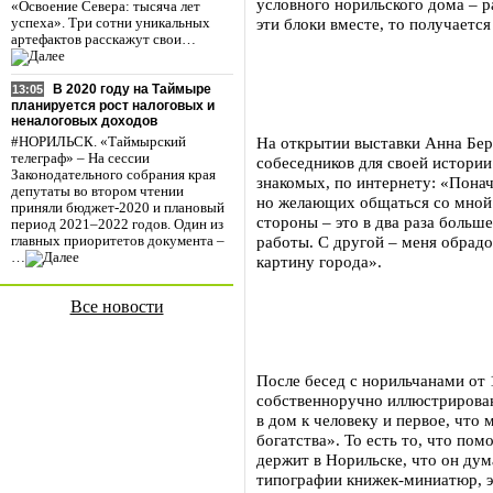
условного норильского дома – р
«Освоение Севера: тысяча лет
эти блоки вместе, то получаетс
успеха». Три сотни уникальных
артефактов расскажут свои…
В 2020 году на Таймыре
13:05
планируется рост налоговых и
неналоговых доходов
На открытии выставки Анна Берн
#НОРИЛЬСК. «Таймырский
телеграф» – На сессии
собеседников для своей истории
Законодательного собрания края
знакомых, по интернету: «Понача
депутаты во втором чтении
но желающих общаться со мной 
приняли бюджет-2020 и плановый
стороны – это в два раза больш
период 2021–2022 годов. Один из
работы. С другой – меня обрад
главных приоритетов документа –
…
картину города».
Все новости
После бесед с норильчанами от 
собственноручно иллюстрирова
в дом к человеку и первое, что
богатства». То есть то, что пом
держит в Норильске, что он дум
типографии книжек-миниатюр, э