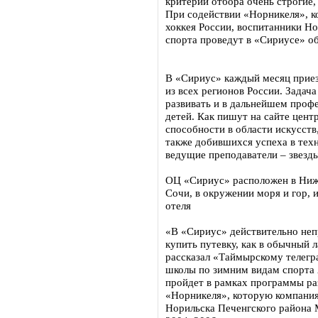
критерии отбора очень строгие,
При содействии «Норникеля», к
хоккея России, воспитанники Н
спорта проведут в «Сириусе» об
В «Сириус» каждый месяц приезж
из всех регионов России. Задача
развивать и в дальнейшем проф
детей. Как пишут на сайте цен
способности в области искусств
также добившихся успеха в тех
ведущие преподаватели – звезды
ОЦ «Сириус» расположен в Ниж
Сочи, в окружении моря и гор, 
отеля
«В «Сириус» действительно непр
купить путевку, как в обычный 
рассказал «Таймырскому телегр
школы по зимним видам спорта 
пройдет в рамках программы раз
«Норникеля», которую компания
Норильска Печенгского района 