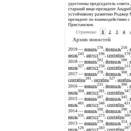
удостоены председатель совета
старший вице-президент Андрей 
устойчивому развитию Роджер Ма
президент по взаимодействию с
Пристансков.
Страницы:
1
2
3
4
Архив новостей
176
218
2019
—
январь
,
февраль
,
243
196
179
июль
,
август
,
сентябрь
262
180
2018
—
январь
,
февраль
,
327
256
213
июль
,
август
,
сентябрь
278
360
2017
—
январь
,
февраль
,
281
327
сентябрь
,
октябрь
,
ноябрь
231
380
2016
—
январь
,
февраль
,
304
381
347
июль
,
август
,
сентябрь
207
345
2015
—
январь
,
февраль
,
461
346
431
июль
,
август
,
сентябрь
108
290
2014
—
январь
,
февраль
,
331
273
260
июль
,
август
,
сентябрь
279
314
2013
—
январь
,
февраль
,
126
283
297
июль
,
август
,
сентябрь