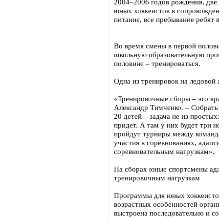
2004–2006 годов рождения, две 
юных хоккеистов в сопровождени
питание, все пребывание ребят 
Во время смены в первой полови
школьную образовательную прог
половине – тренироваться.
Одна из тренировок на ледовой
«Тренировочные сборы – это кра
Александр Тимченко. – Собрать
20 детей – задача не из простых
придет. А там у них будет три 
пройдут турниры между команда
участия в соревнованиях, адап
соревновательным нагрузкам».
На сборах юные спортсмены ад
тренировочным нагрузкам
Программы для юных хоккеисто
возрастных особенностей орган
выстроена последовательно и со