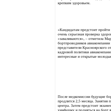
крепким здоровьем.
«Кандидатам предстоит пройти 
очень серьезная проверка здоров
«заваливаются», – отметила Ма
бортпроводников авиакомпании 
представители Красноярского о
кадровой политики авиакомпании
интересные и открытые молоды
После медкомиссии будущие бор
продлится 2,5 месяца. Занятия 
центра. Затем предстоит экзаме
униформу и подняться на борт 