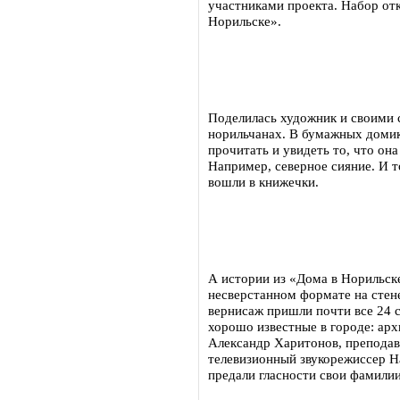
участниками проекта. Набор от
Норильске».
Поделилась художник и своими 
норильчанах. В бумажных домик
прочитать и увидеть то, что она
Например, северное сияние. И т
вошли в книжечки.
А истории из «Дома в Норильск
несверстанном формате на стене
вернисаж пришли почти все 24 
хорошо известные в городе: арх
Александр Харитонов, препода
телевизионный звукорежиссер На
предали гласности свои фамилии,