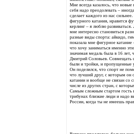
Мне всегда казалось, что новые
себя надо преодолевать – иногд
сделает каждого из нас сильнее
фигурного катания, нравится фу
керлинг – я люблю развиваться.
мне интересно становиться раз
разные виды спорта: айкидо, ги
показала мне фигурное катание 
что хочу заниматься именно эти
значимая медаль была в 16 лет,
Дмитрий Соловьев. Совмещать с
были и тройки, и пропущенные 
Он поделился, что спорт не пом
что лучший друг, с которым он 
катании и вообще не связан со с
числе из других стран, с которы
Самым сложным стартом гость н
трибунах близкие люди и надо 
России, когда ты не имеешь пра
Встреча продлилась больше час