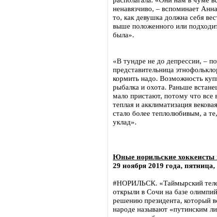
ненавязчиво, – вспоминает Анна
то, как девушка должна себя ве
выше положенного или подходит
была».
«В тундре не до депрессии, – п
представительница этнофолькло
кормить надо. Возможность купи
рыбалка и охота. Раньше встане
мало пристают, потому что все 
теплая и акклиматизация вековая
стало более теплолюбивым, а те
уклад».
Юные норильские хоккеисты 
29 ноября 2019 года, пятница,
#НОРИЛЬСК. «Таймырский теле
открыли в Сочи на базе олимпий
решению президента, который в
народе называют «путинским лиц