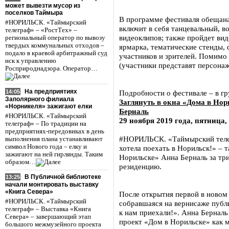
может вывезти мусор из
поселков Таймыра
В программе фестиваля обещана
#НОРИЛЬСК. «Таймырский
включит в себя танцевальный, в
телеграф» – «РостТех» –
видеоклипов; также пройдет вид
региональный оператор по вывозу
твердых коммунальных отходов –
ярмарка, тематические стенды, 
подало в краевой арбитражный суд
участников и зрителей. Помимо 
иск к управлению
(участники представят персона
Росприроднадзора. Оператор…
На предприятиях
14:05
Подробности о фестивале – в гр
Заполярного филиала
Заглянуть в окна «Дома в Но
«Норникеля» зажигают елки
Берналь
#НОРИЛЬСК. «Таймырский
29 ноября 2019 года, пятница,
телеграф» – По традиции на
предприятиях-передовиках в день
#НОРИЛЬСК. «Таймырский телегр
выполнения плана устанавливают
символ Нового года – елку и
хотела поехать в Норильск!» – т
зажигают на ней гирлянды. Таким
Норильске» Анна Берналь за три
образом…
резиденцию.
В Публичной библиотеке
13:25
начали монтировать выставку
«Книга Севера»
После открытия первой в новом 
#НОРИЛЬСК. «Таймырский
собравшаяся на вернисаже публи
телеграф» – Выставка «Книга
к нам приехали!». Анна Берналь
Севера» – завершающий этап
проект «Дом в Норильске» как 
большого межмузейного проекта