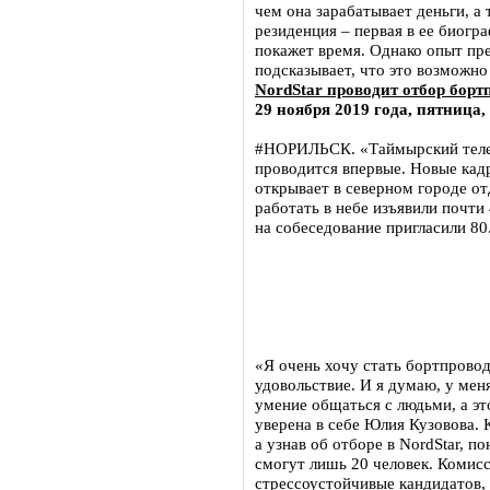
чем она зарабатывает деньги, а 
резиденция – первая в ее биогр
покажет время. Однако опыт пр
подсказывает, что это возможно
NordStar проводит отбор бор
29 ноября 2019 года, пятница,
#НОРИЛЬСК. «Таймырский телег
проводится впервые. Новые кадр
открывает в северном городе о
работать в небе изъявили почти
на собеседование пригласили 80
«Я очень хочу стать бортпровод
удовольствие. И я думаю, у меня
умение общаться с людьми, а эт
уверена в себе Юлия Кузовова. 
а узнав об отборе в NordStar, п
смогут лишь 20 человек. Комис
стрессоустойчивые кандидатов,