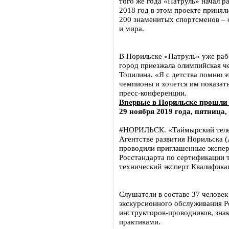
того же года «Патруль» начал р
2018 год в этом проекте принял
200 знаменитых спортсменов –
и мира.
В Норильске «Патруль» уже рабо
город приезжала олимпийская ч
Топилина. «Я с детства помню э
чемпионы и хочется им показать
пресс-конференции.
Впервые в Норильске прошли
29 ноября 2019 года, пятница,
#НОРИЛЬСК. «Таймырский телег
Агентстве развития Норильска (
проводили приглашенные эксперт
Росстандарта по сертификации 
технический эксперт Квалифик
Слушатели в составе 37 человек
экскурсионного обслуживания Р
инструкторов-проводников, зн
практиками.