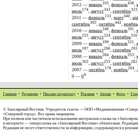
105
438
2012
—
январь
,
февраль
,
174
343
323
июль
,
август
,
сентябрь
133
340
2011
—
февраль
,
март
,
ап
365
442
сентябрь
,
октябрь
,
ноябрь
248
291
2010
—
январь
,
февраль
,
253
324
310
июль
,
август
,
сентябрь
199
321
2009
—
январь
,
февраль
,
187
266
293
июль
,
август
,
сентябрь
284
353
2008
—
январь
,
февраль
,
302
253
282
июль
,
август
,
сентябрь
178
204
2007
—
октябрь
,
ноябрь
,
4
0
—
0
Главная
•
Редакция
•
Письмо редактору
•
Реклама
•
Архив
•
Фото
•
Гор
©
Заполярный Вестник
. Учредитель газеты — ООО «Медиакомпания «Север
«Северный город». Все права защищены.
При полном или частичном использовании материалов ссылка на «Заполярны
в интернете — гиперссылка на «Заполярный Вестник» обязательна. Редакци
Редакция не несет ответственности за информацию, содержащуюся в реклам