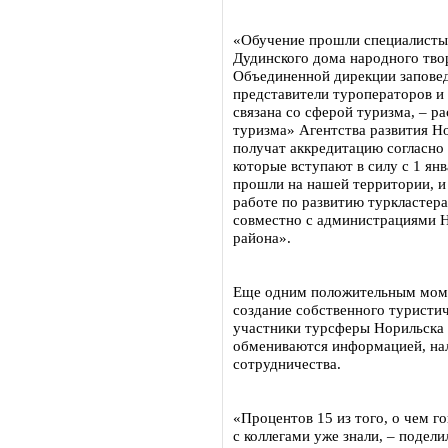
«Обучение прошли специалисты 
Дудинского дома народного тво
Объединенной дирекции заповед
представители туроператоров и 
связана со сферой туризма, – р
туризма» Агентства развития Но
получат аккредитацию согласно 
которые вступают в силу с 1 ян
прошли на нашей территории, и
работе по развитию туркластер
совместно с администрациями 
района».
Еще одним положительным моме
создание собственного туристи
участники турсферы Норильска 
обмениваются информацией, нал
сотрудничества.
«Процентов 15 из того, о чем г
с коллегами уже знали, – поде