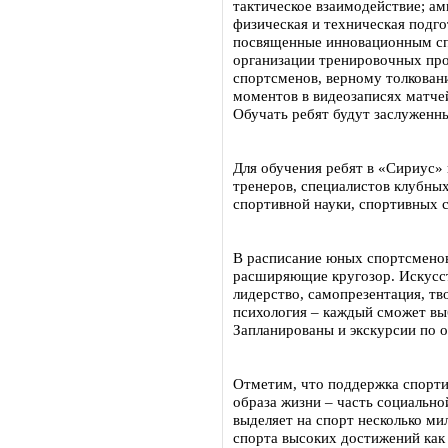
тактическое взаимодействие; ам
физическая и техническая подго
посвященные инновационным сп
организации тренировочных про
спортсменов, верному толкован
моментов в видеозаписях матче
Обучать ребят будут заслуженн
Для обучения ребят в «Сириус
тренеров, специалистов клубны
спортивной науки, спортивных 
В расписание юных спортсменов
расширяющие кругозор. Искусств
лидерство, самопрезентация, тв
психология – каждый сможет вы
Запланированы и экскурсии по 
Отметим, что поддержка спорти
образа жизни – часть социальн
выделяет на спорт несколько м
спорта высоких достижений как