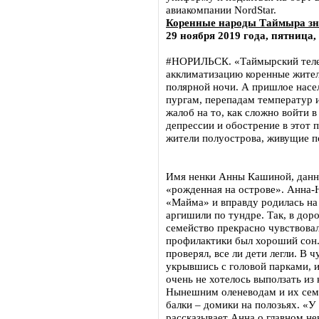
авиакомпании NordStar.
Коренные народы Таймыра зна
29 ноября 2019 года, пятница,
#НОРИЛЬСК. «Таймырский теле
акклиматизацию коренные жител
полярной ночи. А пришлое насе
пургам, перепадам температур 
жалоб на то, как сложно войти в
депрессии и обострение в этот 
жители полуострова, живущие по
Имя ненки Анны Кашиной, данно
«рожденная на острове». Анна-
«Майма» и вправду родилась на 
аргишили по тундре. Так, в дор
семейство прекрасно чувствова
профилактики был хороший сон. 
проверял, все ли дети легли. В 
укрывшись с головой парками, и
очень не хотелось выползать из 
Нынешним оленеводам и их семь
балки – домики на полозьях. «У 
рассказывает Анна о главном не