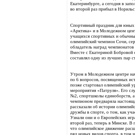
Екатеринбурге, а сегодня в зап
во второй раз прибыл в Норильс
Спортивный праздник для юных 
«Арктика» и в Молодежном цент
учащихся спортивных и обычны
олимпийский чемпион Сочи, сер
обладатель наград чемпионатов
Вместе с Екатериной Бобровой 
составлял одну из лучших пар ст
Утром в Молодежном центре нач
по 6 вопросов, посвященных ис
позже стартовал олимпийский у
мероприятия «Патруля». Его сл
№2, спортшколы единоборств, а
чемпионом предваряла настояща
рассказали об истории олимпий
дружбы в спорте, о том, как уч
Узнали они и о Европейских игр
второй раз, теперь в Минске. В 
что олимпийское движение расш
ряд новых видов спорта, в том ч