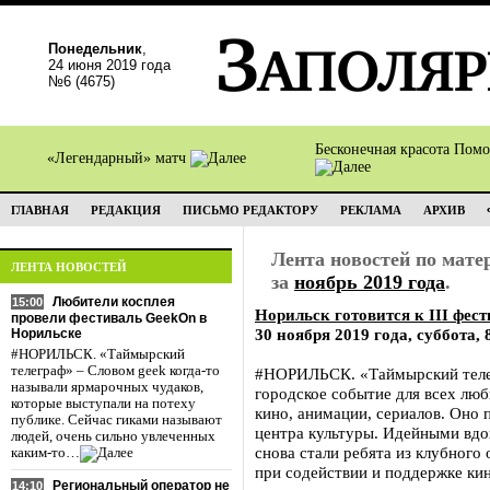
Понедельник
,
24 июня 2019 года
№6 (4675)
Бесконечная красота Пом
«Легендарный» матч
ГЛАВНАЯ
РЕДАКЦИЯ
ПИСЬМО РЕДАКТОРУ
РЕКЛАМА
АРХИВ
Лента новостей по мат
ЛЕНТА НОВОСТЕЙ
за
ноябрь 2019 года
.
Любители косплея
15:00
Норильск готовится к III фес
провели фестиваль GeekOn в
30 ноября 2019 года, суббота, 
Норильске
#НОРИЛЬСК. «Таймырский
телеграф» – Словом geek когда-то
#НОРИЛЬСК. «Таймырский телег
называли ярмарочных чудаков,
городское событие для всех люб
которые выступали на потеху
кино, анимации, сериалов. Оно 
публике. Сейчас гиками называют
центра культуры. Идейными вдо
людей, очень сильно увлеченных
снова стали ребята из клубного
каким-то…
при содействии и поддержке ки
Региональный оператор не
14:10