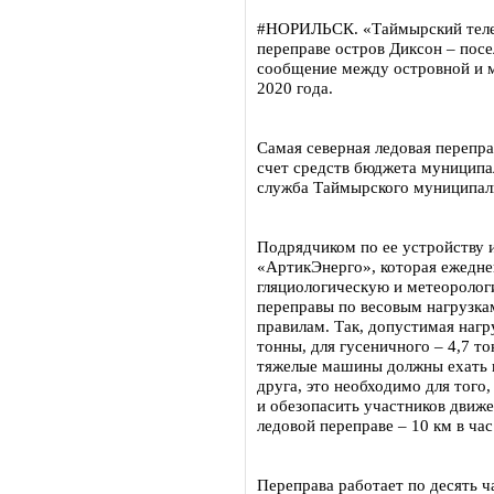
#НОРИЛЬСК. «Таймырский телег
переправе остров Диксон – посе
сообщение между островной и м
2020 года.
Самая северная ледовая перепра
счет средств бюджета муниципа
служба Таймырского муниципал
Подрядчиком по ее устройству 
«АртикЭнерго», которая ежедне
гляциологическую и метеоролог
переправы по весовым нагрузка
правилам. Так, допустимая нагру
тонны, для гусеничного – 4,7 т
тяжелые машины должны ехать н
друга, это необходимо для того
и обезопасить участников движ
ледовой переправе – 10 км в ча
Переправа работает по десять ча