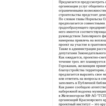
Предлагается предусмотреть
организации услуг общепита и
ограниченными возможностям
строительства предстоит дем
По словам главы Норильска О
предполагается совместными
градообразующего предприятия
него имеется соответствующа
руководством Заполярного фи
намерены привлечь на воплощ
проект на участие в грантово
Также в администрации рассч
депутатами Законодательного
Как ожидается, проектно-смет
течение трех лет планируется
Горожанам, желающим принять
благоустройства территории,
предлагается выразить свое 
или ответить на вопросы в с
заполнить в Публичной библи
Как ранее сообщало агентство
набережной водоема муницип
в Железногорске КФ АО "ГСП
организаций Красноярского к
проектный институт – это кр