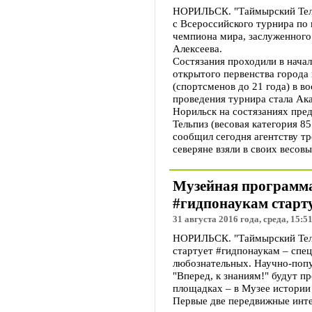
НОРИЛЬСК. "Таймырский Телег
с Всероссийского турнира по 
чемпиона мира, заслуженного
Алексеева.
Состязания проходили в начал
открытого первенства города
(спортсменов до 21 года) в в
проведения турнира стала Ак
Норильск на состязаниях пр
Тельпиз (весовая категория 85
сообщил сегодня агентству т
северяне взяли в своих весов
Музейная программа
#гидпонаукам старту
31 августа 2016 года, среда, 15:5
НОРИЛЬСК. "Таймырский Телег
стартует #гидпонаукам – спе
любознательных. Научно-попу
"Вперед, к знаниям!" будут п
площадках – в Музее истории
Первые две передвижные инте