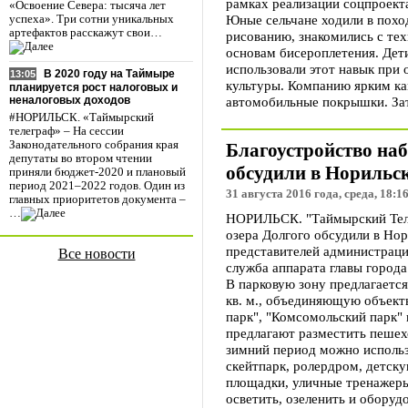
рамках реализации соцпроекта
«Освоение Севера: тысяча лет
Юные сельчане ходили в поход
успеха». Три сотни уникальных
артефактов расскажут свои…
рисованию, знакомились с тех
основам бисероплетения. Дети
использовали этот навык при
В 2020 году на Таймыре
13:05
культуры. Компанию ярким к
планируется рост налоговых и
автомобильные покрышки. Зат
неналоговых доходов
#НОРИЛЬСК. «Таймырский
телеграф» – На сессии
Законодательного собрания края
Благоустройство наб
депутаты во втором чтении
обсудили в Норильс
приняли бюджет-2020 и плановый
период 2021–2022 годов. Один из
31 августа 2016 года, среда, 18:1
главных приоритетов документа –
…
НОРИЛЬСК. "Таймырский Теле
озера Долгого обсудили в Но
представителей администраци
Все новости
служба аппарата главы города
В парковую зону предлагаетс
кв. м., объединяющую объект
парк", "Комсомольский парк" 
предлагают разместить пешех
зимний период можно использ
скейтпарк, ролердром, детск
площадки, уличные тренажер
осветить, озеленить и обору