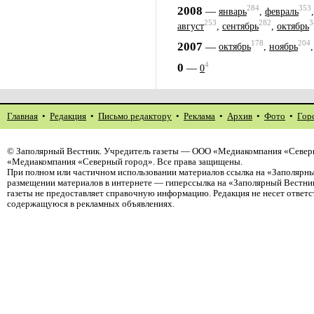
284
353
2008
—
январь
,
февраль
253
282
3
август
,
сентябрь
,
октябрь
178
204
2007
—
октябрь
,
ноябрь
4
0
—
0
Главная
•
Редакция
•
Письмо редактору
•
Реклама
•
Архив
•
Фото
•
Гор
©
Заполярный Вестник
. Учредитель газеты — ООО «Медиакомпания «Северн
«Медиакомпания «Северный город». Все права защищены.
При полном или частичном использовании материалов ссылка на «Заполярны
размещении материалов в интернете — гиперссылка на «Заполярный Вестник
газеты не предоставляет справочную информацию. Редакция не несет ответ
содержащуюся в рекламных объявлениях.