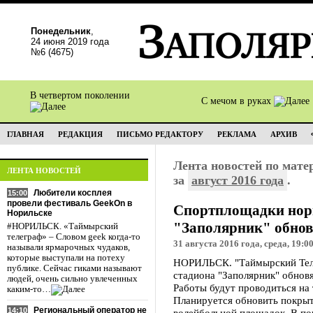
Понедельник
,
24 июня 2019 года
№6 (4675)
В четвертом поколении
С мечом в руках
ГЛАВНАЯ
РЕДАКЦИЯ
ПИСЬМО РЕДАКТОРУ
РЕКЛАМА
АРХИВ
Лента новостей по мат
ЛЕНТА НОВОСТЕЙ
за
август 2016 года
.
Любители косплея
15:00
провели фестиваль GeekOn в
Спортплощадки нор
Норильске
"Заполярник" обнов
#НОРИЛЬСК. «Таймырский
телеграф» – Словом geek когда-то
31 августа 2016 года, среда, 19:0
называли ярмарочных чудаков,
которые выступали на потеху
НОРИЛЬСК. "Таймырский Теле
публике. Сейчас гиками называют
стадиона "Заполярник" обновя
людей, очень сильно увлеченных
Работы будут проводиться на
каким-то…
Планируется обновить покры
Региональный оператор не
14:10
волейбольной площадок. В п