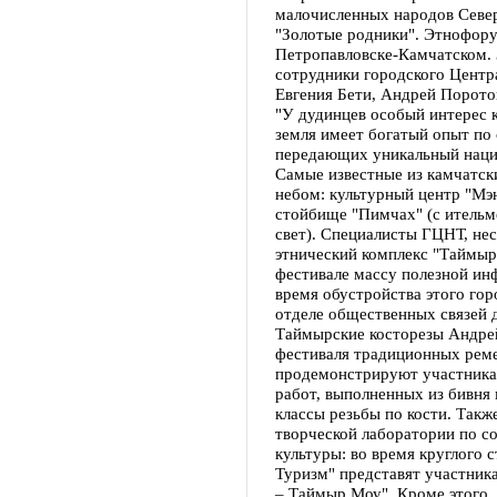
малочисленных народов Север
"Золотые родники". Этнофорум
Петропавловске-Камчатском. 
сотрудники городского Центр
Евгения Бети, Андрей Порото
"У дудинцев особый интерес 
земля имеет богатый опыт по 
передающих уникальный наци
Самые известные из камчатс
небом: культурный центр "Мэн
стойбище "Пимчах" (с ительм
свет). Специалисты ГЦНТ, не
этнический комплекс "Таймыр
фестивале массу полезной ин
время обустройства этого гор
отделе общественных связей 
Таймырские косторезы Андре
фестиваля традиционных реме
продемонстрируют участникам
работ, выполненных из бивня 
классы резьбы по кости. Такж
творческой лаборатории по с
культуры: во время круглого с
Туризм" представят участник
– Таймыр Моу". Кроме этого,