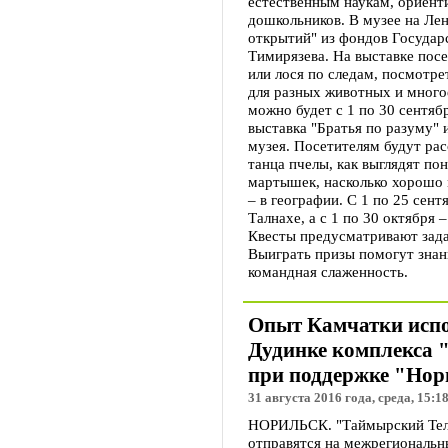
естественным наукам, ориент
дошкольников. В музее на Ле
открытий" из фондов Государс
Тимирязева. На выставке посе
или лося по следам, посмотре
для разных животных и многое
можно будет с 1 по 30 сентяб
выставка "Братья по разуму"
музея. Посетителям будут ра
танца пчелы, как выглядят пон
мартышек, насколько хорошо 
– в географии. С 1 по 25 сен
Талнахе, а с 1 по 30 октября 
Квесты предусматривают зада
Выиграть призы помогут знани
командная слаженность.
Опыт Камчатки испо
Дудинке комплекса 
при поддержке "Нор
31 августа 2016 года, среда, 15:1
НОРИЛЬСК. "Таймырский Теле
отправятся на межрегиональн