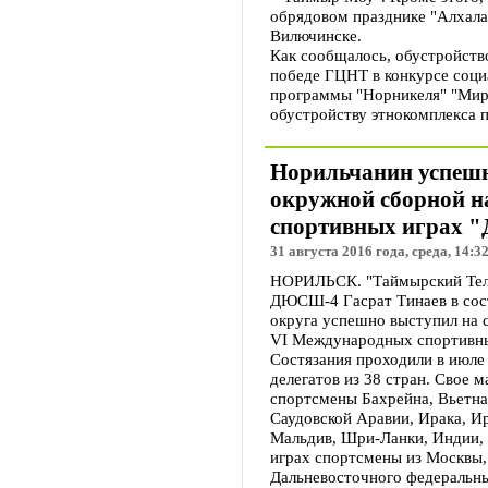
обрядовом празднике "Алхала
Вилючинске.
Как сообщалось, обустройств
победе ГЦНТ в конкурсе соци
программы "Норникеля" "Мир
обустройству этнокомплекса п
Норильчанин успешн
окружной сборной 
спортивных играх "
31 августа 2016 года, среда, 14:3
НОРИЛЬСК. "Таймырский Теле
ДЮСШ-4 Гасрат Тинаев в сос
округа успешно выступил на 
VI Международных спортивны
Состязания проходили в июле 
делегатов из 38 стран. Свое 
спортсмены Бахрейна, Вьетна
Саудовской Аравии, Ирака, И
Мальдив, Шри-Ланки, Индии, 
играх спортсмены из Москвы,
Дальневосточного федеральны