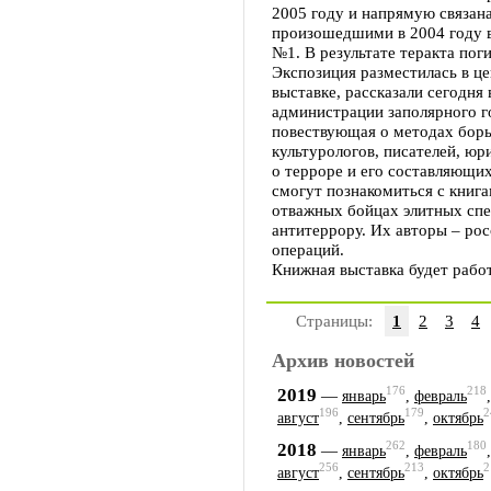
2005 году и напрямую связан
произошедшими в 2004 году в
№1. В результате теракта поги
Экспозиция разместилась в ц
выставке, рассказали сегодня
администрации заполярного го
повествующая о методах борь
культурологов, писателей, юр
о терроре и его составляющи
смогут познакомиться с книга
отважных бойцах элитных спе
антитеррору. Их авторы – ро
операций.
Книжная выставка будет работ
Страницы:
1
2
3
4
Архив новостей
176
218
2019
—
январь
,
февраль
196
179
2
август
,
сентябрь
,
октябрь
262
180
2018
—
январь
,
февраль
256
213
2
август
,
сентябрь
,
октябрь