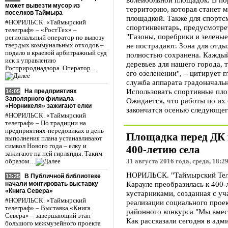
может вывезти мусор из
территорию, которая станет 
поселков Таймыра
площадкой. Также для спортс
#НОРИЛЬСК. «Таймырский
спортинвентарь, предусмотре
телеграф» – «РостТех» –
"Газоны, поребрики и зеленые
региональный оператор по вывозу
не пострадают. Зона для отды
твердых коммунальных отходов –
подало в краевой арбитражный суд
полностью сохранена. Каждый
иск к управлению
деревьев для нашего города, 
Росприроднадзора. Оператор…
его озеленении", – цитирует 
служба аппарата градоначальн
Использовать спортивные пло
На предприятиях
14:05
Заполярного филиала
Ожидается, что работы по их
«Норникеля» зажигают елки
закончатся осенью следующег
#НОРИЛЬСК. «Таймырский
телеграф» – По традиции на
предприятиях-передовиках в день
Площадка перед ДК 
выполнения плана устанавливают
символ Нового года – елку и
400-летию села
зажигают на ней гирлянды. Таким
образом…
31 августа 2016 года, среда, 18:2
НОРИЛЬСК. "Таймырский Теле
В Публичной библиотеке
13:25
Карауле преобразилась к 400-
начали монтировать выставку
«Книга Севера»
кустарниками, созданная с уч
#НОРИЛЬСК. «Таймырский
реализации социального проек
телеграф» – Выставка «Книга
районного конкурса "Мы вмес
Севера» – завершающий этап
Как рассказали сегодня в адм
большого межмузейного проекта