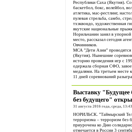
Республики Саха (Якутия). Со
баскетбол, бокс, волейбол, во
атлетика, мас-рестлинг, насто
пулевая стрельба, самбо, стре
тхэквондо, художественная г
якутские национальные прыжк
Норильчанин занял в упорной 
место, рассказал сегодня аге
Овчинников.
МСА "Дети Азии" проводятся 
(Якутия). Нынешние соревно
историю проведения игр с 19
одержала сборная СФО, завоев
медалями. На третьем месте к
11 дней соревнований разыгра
Выставку "Будущее б
без будущего" откры
31 августа 2016 года, среда, 13:4
НОРИЛЬСК. "Таймырский Теле
терроризма – терроризм без 
приурочена ко Дню солидарно
отмечается в России 3 сентяб