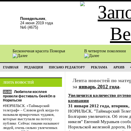
Понедельник
,
24 июня 2019 года
№6 (4675)
Бесконечная красота Поморья
В четвертом поколении
ГЛАВНАЯ
РЕДАКЦИЯ
ПИСЬМО РЕДАКТОРУ
РЕКЛАМА
АРХИВ
Лента новостей по мат
ЛЕНТА НОВОСТЕЙ
за
январь 2012 года
.
Любители косплея
15:00
Увеличится количество путев
провели фестиваль GeekOn в
компании
Норильске
31 января 2012 года, вторник,
#НОРИЛЬСК. «Таймырский
телеграф» – Словом geek когда-то
НОРИЛЬСК. "Таймырский Телегра
называли ярмарочных чудаков,
Болгарию увеличится. Об этом 
которые выступали на потеху
никеля" Евгений Муравьев сооб
публике. Сейчас гиками называют
Норильской железной дороги, Н
людей, очень сильно увлеченных