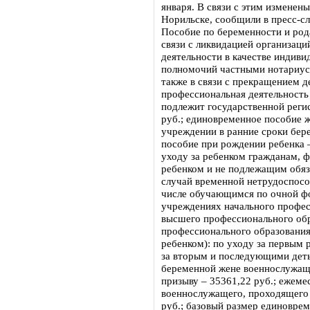
января. В связи с этим изменен
Норильске, сообщили в пресс-сл
Пособие по беременности и ро
связи с ликвидацией организац
деятельности в качестве индив
полномочий частными нотариуса
также в связи с прекращением 
профессиональная деятельность
подлежит государственной реги
руб.; единовременное пособие 
учреждении в ранние сроки бер
пособие при рождении ребенка –
уходу за ребенком гражданам, 
ребенком и не подлежащим обя
случай временной нетрудоспособ
числе обучающимся по очной ф
учреждениях начального профес
высшего профессионального обр
профессионального образования
ребенком): по уходу за первым р
за вторым и последующими деть
беременной жене военнослужащ
призыву – 35361,22 руб.; ежеме
военнослужащего, проходящего 
руб.; базовый размер единовре