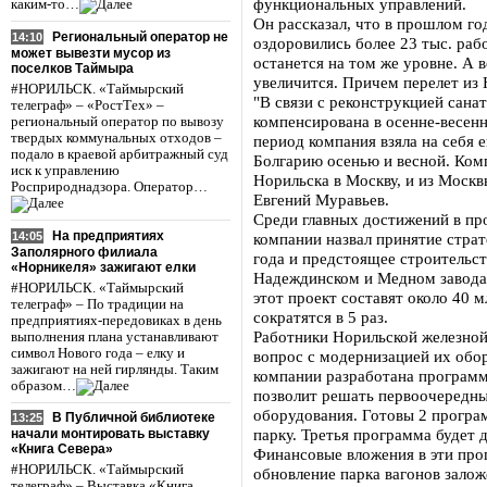
функциональных управлений.
каким-то…
Он рассказал, что в прошлом го
Региональный оператор не
14:10
оздоровились более 23 тыс. раб
может вывезти мусор из
останется на том же уровне. А 
поселков Таймыра
увеличится. Причем перелет из 
#НОРИЛЬСК. «Таймырский
"В связи с реконструкцией сана
телеграф» – «РостТех» –
компенсирована в осенне-весенн
региональный оператор по вывозу
твердых коммунальных отходов –
период компания взяла на себя е
подало в краевой арбитражный суд
Болгарию осенью и весной. Комп
иск к управлению
Норильска в Москву, и из Москв
Росприроднадзора. Оператор…
Евгений Муравьев.
Среди главных достижений в пр
На предприятиях
14:05
компании назвал принятие страт
Заполярного филиала
года и предстоящее строительст
«Норникеля» зажигают елки
Надеждинском и Медном заводах
#НОРИЛЬСК. «Таймырский
этот проект составят около 40 
телеграф» – По традиции на
сократятся в 5 раз.
предприятиях-передовиках в день
Работники Норильской железной
выполнения плана устанавливают
символ Нового года – елку и
вопрос с модернизацией их обор
зажигают на ней гирлянды. Таким
компании разработана программ
образом…
позволит решать первоочередные
оборудования. Готовы 2 програ
В Публичной библиотеке
13:25
парку. Третья программа будет 
начали монтировать выставку
«Книга Севера»
Финансовые вложения в эти пр
#НОРИЛЬСК. «Таймырский
обновление парка вагонов заложе
телеграф» – Выставка «Книга