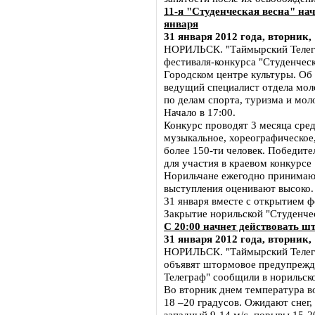
11-я "Студенческая весна" на
января
31 января 2012 года, вторник,
НОРИЛЬСК. "Таймырский Телегра
фестиваля-конкурса "Студенческа
Городском центре культуры. Об
ведущий специалист отдела мол
по делам спорта, туризма и мо
Начало в 17:00.
Конкурс проводят 3 месяца сред
музыкальное, хореографическое,
более 150-ти человек. Победит
для участия в краевом конкурсе 
Норильчане ежегодно принимают
выступления оценивают высоко.
31 января вместе с открытием ф
Закрытие норильской "Студенчес
С 20:00 начнет действовать ш
31 января 2012 года, вторник,
НОРИЛЬСК. "Таймырский Телегра
объявят штормовое предупрежд
Телеграф" сообщили в норильск
Во вторник днем температура во
18 –20 градусов. Ожидают снег,
западный 9-14 м/с, порывы 15-20