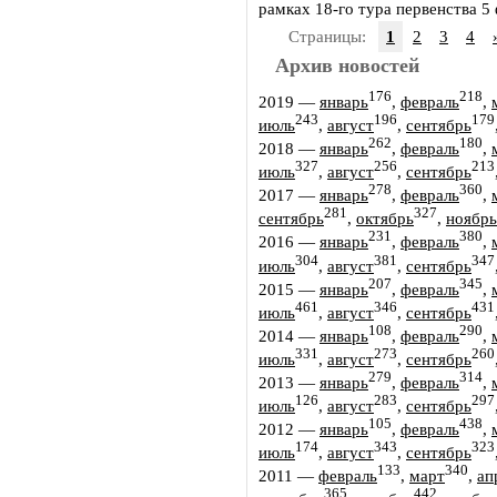
рамках 18-го тура первенства 5 
Страницы:
1
2
3
4
Архив новостей
176
218
2019
—
январь
,
февраль
,
243
196
179
июль
,
август
,
сентябрь
262
180
2018
—
январь
,
февраль
,
327
256
213
июль
,
август
,
сентябрь
278
360
2017
—
январь
,
февраль
,
281
327
сентябрь
,
октябрь
,
ноябрь
231
380
2016
—
январь
,
февраль
,
304
381
347
июль
,
август
,
сентябрь
207
345
2015
—
январь
,
февраль
,
461
346
431
июль
,
август
,
сентябрь
108
290
2014
—
январь
,
февраль
,
331
273
260
июль
,
август
,
сентябрь
279
314
2013
—
январь
,
февраль
,
126
283
297
июль
,
август
,
сентябрь
105
438
2012
—
январь
,
февраль
,
174
343
323
июль
,
август
,
сентябрь
133
340
2011
—
февраль
,
март
,
ап
365
442