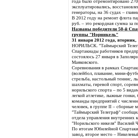
года было отремонтировано 270 
эксплуатировались, восстановле
генераторы, на 36 судах – главн
В 2012 году на ремонт флота па
руб. – это рекордная сумма за п
Названы победители 50-й Сп
группы "Норникель"
31 января 2012 года, вторник,
НОРИЛЬСК. "Таймырский Телегр
Спартакиады работников предпр
состоялось 27 января в Заполя
Маяковского.
Соревнования в рамках Спартак
(волейбол, плавание, мини-футбо
стрельба, настольный теннис, л
шахматы, гиревой спорт, соревн
норильского спорта – по 5 вида
легкой атлетике, лыжные гонки,
команды предприятий с численно
человек, в группе II – сборные
"Таймырский Телеграф" сообщил
отдела управления внутренних 
"Норильского никеля" Василий Ч
По итогам Юбилейной Спартакиа
завод, второе место – Никелевы