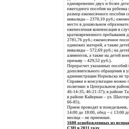
одновременно двух и более дете
ежегодного пособия на ребенка 
размер ежемесячного пособия с
инвалиды – 2370,10 руб.; ежеме
место в дошкольном образовате
ежемесячная компенсация в случ
кратковременного пребывания д
2781,76 руб.; ежемесячное пособ
одиноких матерей, а также дете
инвалиды – 572,69 руб.; на дет
алиментов, а также на детей в
призыву – 429,52 руб.).
Перерасчет указанных пособий 
дополнительного обращения в у
администрации Норильска не тр
Справки и консультации можно 
политики: в Центральном районе 
46-14-35, 46-21-37); в районе Тал
в районе Кайеркан – ул. Шахтерск
66-85).
Прием проводят в понедельник, ч
14:00 до 18:00, обед – с 13:00 
месяца – не приемные.
1600 освобожденных из испра
СЗН в 2011 году