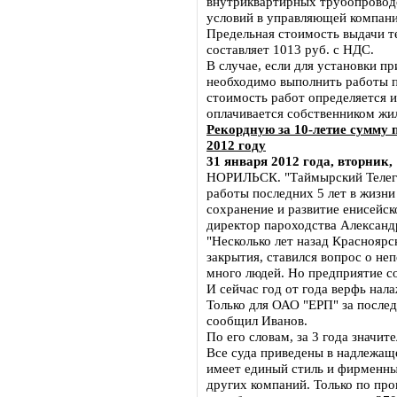
внутриквартирных трубопровод
условий в управляющей компани
Предельная стоимость выдачи те
составляет 1013 руб. с НДС.
В случае, если для установки п
необходимо выполнить работы п
стоимость работ определяется 
оплачивается собственником жи
Рекордную за 10-летие сумму 
2012 году
31 января 2012 года, вторник,
НОРИЛЬСК. "Таймырский Телегр
работы последних 5 лет в жизни
сохранение и развитие енисейск
директор пароходства Александ
"Несколько лет назад Красноярс
закрытия, ставился вопрос о не
много людей. Но предприятие сох
И сейчас год от года верфь нал
Только для ОАО "ЕРП" за послед
сообщил Иванов.
По его словам, за 3 года значит
Все суда приведены в надлежащ
имеет единый стиль и фирменный
других компаний. Только по про