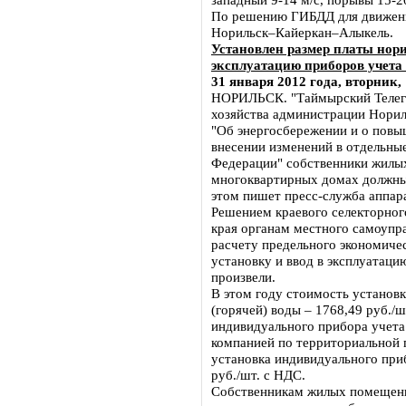
По решению ГИБДД для движения
Норильск–Кайеркан–Алыкель.
Установлен размер платы нори
эксплуатацию приборов учета 
31 января 2012 года, вторник,
НОРИЛЬСК. "Таймырский Телег
хозяйства администрации Норил
"Об энергосбережении и о повы
внесении изменений в отдельны
Федерации" собственники жилы
многоквартирных домах должны 
этом пишет пресс-служба аппара
Решением краевого селекторног
края органам местного самоупр
расчету предельного экономиче
установку и ввод в эксплуатаци
произвели.
В этом году стоимость установ
(горячей) воды – 1768,49 руб./ш
индивидуального прибора учета
компанией по территориальной 
установка индивидуального приб
руб./шт. с НДС.
Собственникам жилых помещени