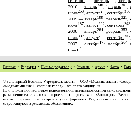
сентябрь
,
октябрь
,
ноябрь
248
291
2010
—
январь
,
февраль
,
253
324
310
июль
,
август
,
сентябрь
199
321
2009
—
январь
,
февраль
,
187
266
293
июль
,
август
,
сентябрь
284
353
2008
—
январь
,
февраль
,
302
253
282
июль
,
август
,
сентябрь
178
204
2007
—
октябрь
,
ноябрь
,
4
0
—
0
Главная
•
Редакция
•
Письмо редактору
•
Реклама
•
Архив
•
Фото
•
Гор
©
Заполярный Вестник
. Учредитель газеты — ООО «Медиакомпания «Северн
«Медиакомпания «Северный город». Все права защищены.
При полном или частичном использовании материалов ссылка на «Заполярны
размещении материалов в интернете — гиперссылка на «Заполярный Вестник
газеты не предоставляет справочную информацию. Редакция не несет ответ
содержащуюся в рекламных объявлениях.