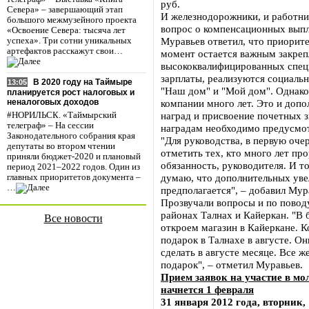
руб.
Севера» – завершающий этап
И железнодорожники, и работни
большого межмузейного проекта
вопрос о компенсационных выпл
«Освоение Севера: тысяча лет
Муравьев ответил, что приорит
успеха». Три сотни уникальных
артефактов расскажут свои…
момент остается важным закреп
высококвалифицированных специ
зарплаты, реализуются социаль
В 2020 году на Таймыре
13:05
"Наш дом" и "Мой дом". Однако 
планируется рост налоговых и
компании много лет. Это и допо
неналоговых доходов
наград и присвоение почетных з
#НОРИЛЬСК. «Таймырский
телеграф» – На сессии
наградам необходимо предусмот
Законодательного собрания края
"Для руководства, в первую оче
депутаты во втором чтении
отметить тех, кто много лет про
приняли бюджет-2020 и плановый
обязанность, руководителя. И то
период 2021–2022 годов. Один из
думаю, что дополнительных уве
главных приоритетов документа –
…
предполагается", – добавил Мур
Прозвучали вопросы и по повод
районах Талнах и Кайеркан. "В
Все новости
откроем магазин в Кайеркане. 
подарок в Талнахе в августе. Он
сделать в августе месяце. Все 
подарок", – отметил Муравьев.
Прием заявок на участие в мо
начнется 1 февраля
31 января 2012 года, вторник,