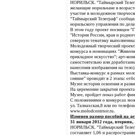
НОРИЛЬСК. "Таймырский Телегра
желающие норильчане в возрасте
участие в молодежном творческ
"Таймырский Телеграф" сообщи
норильского управления по дела
В этом году проект посвящен "Г
"История России, края и родног
северную тематику выполненных
Молодежный творческий проект с
конкурса в номинациях "Живопис
прикладное искусство"; арт-кон
самостоятельно или доработанна
нанесения изображения на тело)
Выставка-конкурс в рамках мол
сияние" проводят в 2 этапа: отб
Музее истории освоения и разв
На церемонии закрытия проекта 
Музее, пройдет показ работ фин
С положениями о конкурсах мож
ул. Талнахская,8 или по телефон
www.molodcentrnor.ru.
Изменен размер пособий на де
31 января 2012 года, вторник,
НОРИЛЬСК. "Таймырский Телегр
составляет 1,06 и распространя