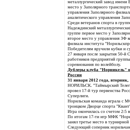
металлургический завод имени Б
место у Заполярного транспортн
управления Заполярного филиала
аналитического управления Запо
Среди ветеранов спорта в группе
Надеждинский металлургический 
группе первое место у Заполяр
второе место у управления ЗФ к
филиала института "Норильскпр
Победителям вручили кубки и с
27 января после закрытия 50-й 
работников предприятий группы
соревнования по волейболу.
Дублеры клуба "Норникель" од
России
31 января 2012 года, вторник,
НОРИЛЬСК. "Таймырский Телегр
провел 17-й тур первенства Ро
Суперлиги.
Норильская команда играла с М
троицком Дворце спорта "Квант
Игра окончилась со счетом 2:5 в
По итогам 17-ти игр МФК "Нори
занял третье место в турнирной
Следующий соперник норильчан