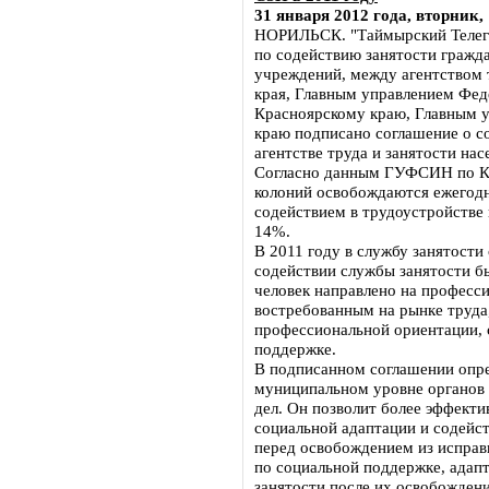
31 января 2012 года, вторник, 
НОРИЛЬСК. "Таймырский Телегр
по содействию занятости гражд
учреждений, между агентством 
края, Главным управлением Фед
Красноярскому краю, Главным 
краю подписано соглашение о с
агентстве труда и занятости нас
Согласно данным ГУФСИН по Кр
колоний освобождаются ежегодно
содействием в трудоустройстве 
14%.
В 2011 году в службу занятости
содействии службы занятости бы
человек направлено на професс
востребованным на рынке труда,
профессиональной ориентации, 
поддержке.
В подписанном соглашении опре
муниципальном уровне органов
дел. Он позволит более эффект
социальной адаптации и содейс
перед освобождением из исправ
по социальной поддержке, адап
занятости после их освобождени