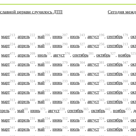
ославной церкви случилось ДТП
Сегодня межд
213
222
206
207
243
196
179
,
март
,
апрель
,
май
,
июнь
,
июль
,
август
,
сентябрь
,
ок
224
317
310
290
327
256
213
,
март
,
апрель
,
май
,
июнь
,
июль
,
август
,
сентябрь
,
ок
471
209
53
376
281
327
325
,
март
,
апрель
,
июль
,
август
,
сентябрь
,
октябрь
,
ноябрь
430
425
380
279
304
381
347
,
март
,
апрель
,
май
,
июнь
,
июль
,
август
,
сентябрь
,
ок
398
410
213
303
461
346
431
,
март
,
апрель
,
май
,
июнь
,
июль
,
август
,
сентябрь
,
ок
293
324
275
233
331
273
260
,
март
,
апрель
,
май
,
июнь
,
июль
,
август
,
сентябрь
,
ок
282
355
255
144
126
283
297
,
март
,
апрель
,
май
,
июнь
,
июль
,
август
,
сентябрь
,
ок
313
440
401
257
174
343
323
,
март
,
апрель
,
май
,
июнь
,
июль
,
август
,
сентябрь
,
ок
435
88
375
228
365
442
455
прель
,
май
,
июнь
,
август
,
сентябрь
,
октябрь
,
ноябрь
,
д
285
231
334
312
253
324
310
,
март
,
апрель
,
май
,
июнь
,
июль
,
август
,
сентябрь
,
ок
341
328
251
245
187
266
293
,
март
,
апрель
,
май
,
июнь
,
июль
,
август
,
сентябрь
,
ок