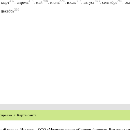
337
413
308
324
302
253
282
,
март
,
апрель
,
май
,
июнь
,
июль
,
август
,
сентябрь
,
ок
309
,
декабрь
справка
•
Карта сайта
ый город». Издатель - ООО «Медиакомпания «Северный город». Все права з