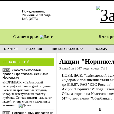
Понедельник
,
24 июня 2019 года
№6 (4675)
С мечом в руках
В четвер
ГЛАВНАЯ
РЕДАКЦИЯ
ПИСЬМО РЕДАКТОРУ
РЕКЛАМА
Акции "Норникеля
ЛЕНТА НОВОСТЕЙ
5 декабря 2007 года, среда, 7:33
Любители косплея
15:00
провели фестиваль GeekOn в
НОРИЛЬСК. "Таймырский Телег
Норильске
Лидерами повышения стали акц
#НОРИЛЬСК. «Таймырский
до $10,87, РАО "ЕЭС России" –
телеграф» – Словом geek когда-то
Акции "Норникеля" подешевели
называли ярмарочных чудаков,
Объем торгов на Классическом
которые выступали на потеху
публике. Сейчас гиками называют
(47) стали акции "Сбербанка".
людей, очень сильно увлеченных
каким-то…
0
Региональный оператор не
14:10