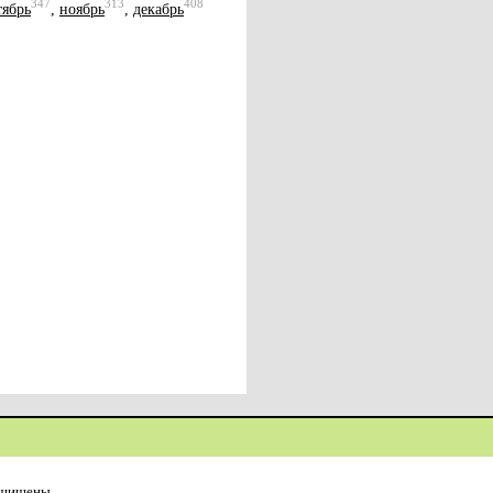
347
313
408
тябрь
,
ноябрь
,
декабрь
ащищены.