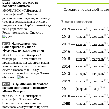
может вывезти мусор из
поселков Таймыра
←
Сегодня у норильской прав
#НОРИЛЬСК. «Таймырский
телеграф» – «РостТех» –
региональный оператор по вывозу
Архив новостей
твердых коммунальных отходов –
подало в краевой арбитражный суд
176
218
2019
—
иск к управлению
январь
,
февраль
Росприроднадзора. Оператор…
262
180
2018
—
январь
,
февраль
278
360
2017
На предприятиях
—
14:05
январь
,
февраль
Заполярного филиала
«Норникеля» зажигают елки
231
380
2016
—
январь
,
февраль
#НОРИЛЬСК. «Таймырский
207
345
2015
—
телеграф» – По традиции на
январь
,
февраль
предприятиях-передовиках в день
108
290
2014
—
выполнения плана устанавливают
январь
,
февраль
символ Нового года – елку и
279
314
2013
—
зажигают на ней гирлянды. Таким
январь
,
февраль
образом…
105
438
2012
—
январь
,
февраль
В Публичной библиотеке
13:25
133
340
2011
начали монтировать выставку
—
февраль
,
март
,
а
«Книга Севера»
248
291
2010
—
#НОРИЛЬСК. «Таймырский
январь
,
февраль
телеграф» – Выставка «Книга
199
321
2009
—
Севера» – завершающий этап
январь
,
февраль
большого межмузейного проекта