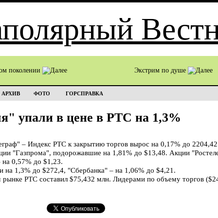
том поколении
Экстрим по душе
АРХИВ
ФОТО
ГОРСПРАВКА
" упали в цене в РТС на 1,3%
раф" – Индекс РТС к закрытию торгов вырос на 0,17% до 2204,42
ии "Газпрома", подорожавшие на 1,81% до $13,48. Акции "Ростеле
 на 0,57% до $1,23.
 на 1,3% до $272,4, "Сбербанка" – на 1,06% до $4,21.
 рынке РТС составил $75,432 млн. Лидерами по объему торгов ($24