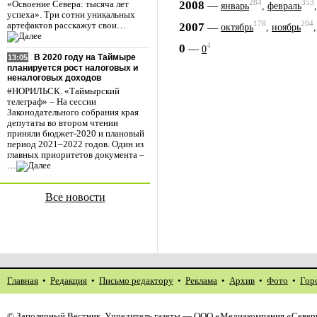
284
353
2008
—
«Освоение Севера: тысяча лет
январь
,
февраль
успеха». Три сотни уникальных
178
204
2007
—
артефактов расскажут свои…
октябрь
,
ноябрь
4
0
—
0
В 2020 году на Таймыре
13:05
планируется рост налоговых и
неналоговых доходов
#НОРИЛЬСК. «Таймырский
телеграф» – На сессии
Законодательного собрания края
депутаты во втором чтении
приняли бюджет-2020 и плановый
период 2021–2022 годов. Один из
главных приоритетов документа –
…
Все новости
Главная
•
Редакция
•
Письмо редактору
•
Реклама
•
Архив
•
Фото
•
Гор
©
Заполярный Вестник
. Учредитель газеты — ООО «Медиакомпания «Северн