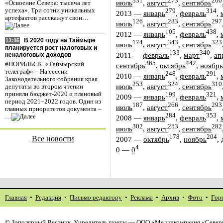
331
273
260
июль
,
август
,
сентябрь
«Освоение Севера: тысяча лет
успеха». Три сотни уникальных
279
314
2013
—
январь
,
февраль
,
артефактов расскажут свои…
126
283
297
июль
,
август
,
сентябрь
105
438
2012
—
январь
,
февраль
,
В 2020 году на Таймыре
13:05
174
343
323
июль
,
август
,
сентябрь
планируется рост налоговых и
133
340
2011
—
февраль
,
март
,
ап
неналоговых доходов
365
442
#НОРИЛЬСК. «Таймырский
сентябрь
,
октябрь
,
ноябрь
телеграф» – На сессии
248
291
2010
—
январь
,
февраль
,
Законодательного собрания края
253
324
310
июль
,
август
,
сентябрь
депутаты во втором чтении
приняли бюджет-2020 и плановый
199
321
2009
—
январь
,
февраль
,
период 2021–2022 годов. Один из
187
266
293
июль
,
август
,
сентябрь
главных приоритетов документа –
284
353
…
2008
—
январь
,
февраль
,
302
253
282
июль
,
август
,
сентябрь
178
204
Все новости
2007
—
октябрь
,
ноябрь
,
4
0
—
0
Главная
•
Редакция
•
Письмо редактору
•
Реклама
•
Архив
•
Фото
•
Гор
©
Заполярный Вестник
. Учредитель газеты — ООО «Медиакомпания «Северн