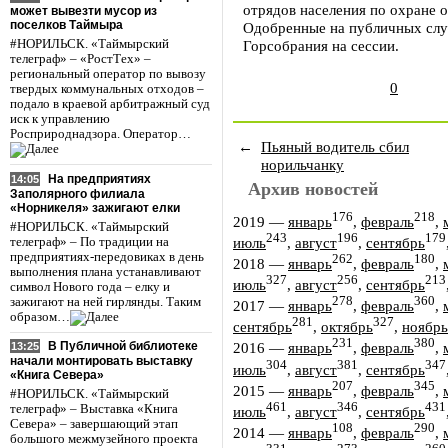
отрядов населения по охране 
может вывезти мусор из
поселков Таймыра
Одобренные на публичных слу
#НОРИЛЬСК. «Таймырский
Горсобрания на сессии.
телеграф» – «РостТех» –
региональный оператор по вывозу
0
твердых коммунальных отходов –
подало в краевой арбитражный суд
иск к управлению
Росприроднадзора. Оператор…
←
Пьяный водитель сбил
норильчанку
На предприятиях
14:05
Архив новостей
Заполярного филиала
«Норникеля» зажигают елки
176
218
2019
—
январь
,
февраль
,
#НОРИЛЬСК. «Таймырский
243
196
179
июль
,
август
,
сентябрь
телеграф» – По традиции на
предприятиях-передовиках в день
262
180
2018
—
январь
,
февраль
,
выполнения плана устанавливают
327
256
213
июль
,
август
,
сентябрь
символ Нового года – елку и
278
360
зажигают на ней гирлянды. Таким
2017
—
январь
,
февраль
,
образом…
281
327
сентябрь
,
октябрь
,
ноябрь
231
380
В Публичной библиотеке
2016
—
январь
,
февраль
,
13:25
начали монтировать выставку
304
381
347
июль
,
август
,
сентябрь
«Книга Севера»
207
345
2015
—
январь
,
февраль
,
#НОРИЛЬСК. «Таймырский
461
346
431
телеграф» – Выставка «Книга
июль
,
август
,
сентябрь
Севера» – завершающий этап
108
290
2014
—
январь
,
февраль
,
большого межмузейного проекта