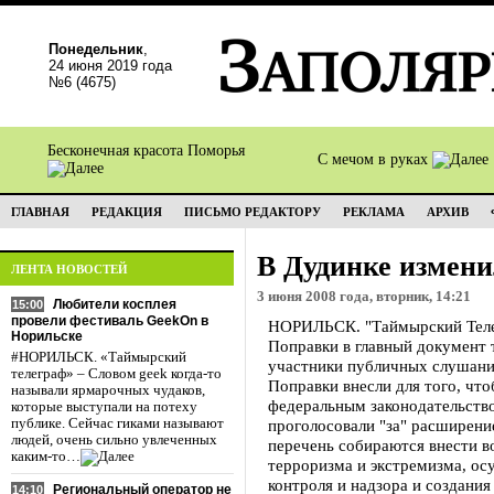
Понедельник
,
24 июня 2019 года
№6 (4675)
Бесконечная красота Поморья
С мечом в руках
ГЛАВНАЯ
РЕДАКЦИЯ
ПИСЬМО РЕДАКТОРУ
РЕКЛАМА
АРХИВ
В Дудинке измени
ЛЕНТА НОВОСТЕЙ
3 июня 2008 года, вторник, 14:21
Любители косплея
15:00
провели фестиваль GeekOn в
НОРИЛЬСК. "Таймырский Телег
Норильске
Поправки в главный документ
#НОРИЛЬСК. «Таймырский
участники публичных слушани
телеграф» – Словом geek когда-то
Поправки внесли для того, что
называли ярмарочных чудаков,
федеральным законодательство
которые выступали на потеху
публике. Сейчас гиками называют
проголосовали "за" расширение
людей, очень сильно увлеченных
перечень собираются внести в
каким-то…
терроризма и экстремизма, ос
контроля и надзора и создани
Региональный оператор не
14:10