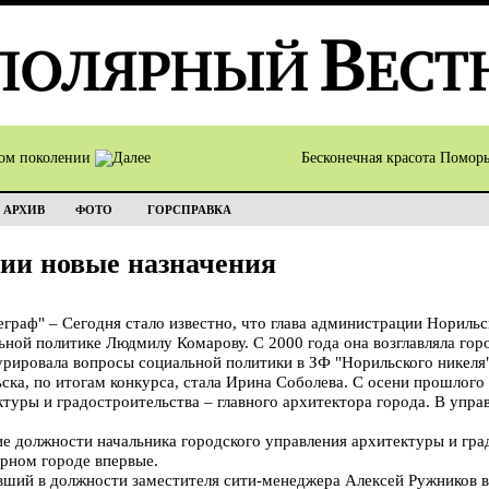
том поколении
Бесконечная красота Помор
АРХИВ
ФОТО
ГОРСПРАВКА
ии новые назначения
аф" – Сегодня стало известно, что глава администрации Норильск
ьной политике Людмилу Комарову. С 2000 года она возглавляла гор
рировала вопросы социальной политики в ЗФ "Норильского никеля"
ка, по итогам конкурса, стала Ирина Соболева. С осени прошлого 
ктуры и градостроительства – главного архитектора города. В упр
е должности начальника городского управления архитектуры и град
ерном городе впервые.
вший в должности заместителя сити-менеджера Алексей Ружников в