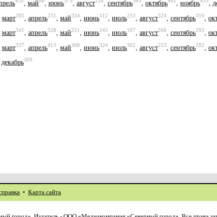
435
88
375
228
365
442
455
прель
,
май
,
июнь
,
август
,
сентябрь
,
октябрь
,
ноябрь
,
д
285
231
334
312
253
324
310
,
март
,
апрель
,
май
,
июнь
,
июль
,
август
,
сентябрь
,
ок
341
328
251
245
187
266
293
,
март
,
апрель
,
май
,
июнь
,
июль
,
август
,
сентябрь
,
ок
337
413
308
324
302
253
282
,
март
,
апрель
,
май
,
июнь
,
июль
,
август
,
сентябрь
,
ок
309
,
декабрь
справка
•
Карта сайта
ый город». Издатель - ООО «Медиакомпания «Северный город». Все права з