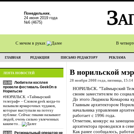
Понедельник
,
24 июня 2019 года
№6 (4675)
С мечом в руках
В четвер
ГЛАВНАЯ
РЕДАКЦИЯ
ПИСЬМО РЕДАКТОРУ
РЕКЛАМА
В норильской мэр
ЛЕНТА НОВОСТЕЙ
28 ноября 2008 года, пятница, 15:14
Любители косплея
15:00
провели фестиваль GeekOn в
НОРИЛЬСК. "Таймырский Телегр
Норильске
своим заместителем по социал
#НОРИЛЬСК. «Таймырский
До этого Людмила Комарова ку
телеграф» – Словом geek когда-то
Главным архитектором Норильс
называли ярмарочных чудаков,
начальника управления архите
которые выступали на потеху
публике. Сейчас гиками называют
работает с 1996 года.
людей, очень сильно увлеченных
Отметим, конкурс на замещени
каким-то…
архитектора проводился в сев
Как ранее сообщалось, работа
Региональный оператор не
14:10