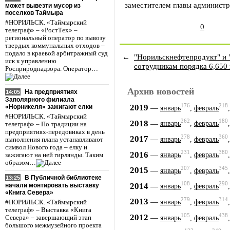
заместителем главы администр
может вывезти мусор из
поселков Таймыра
#НОРИЛЬСК. «Таймырский
0
телеграф» – «РостТех» –
региональный оператор по вывозу
твердых коммунальных отходов –
подало в краевой арбитражный суд
←
"Норильскнефтепродукт" и 
иск к управлению
сотрудникам порядка 6,650 
Росприроднадзора. Оператор…
Архив новостей
На предприятиях
14:05
Заполярного филиала
176
218
2019
«Норникеля» зажигают елки
—
январь
,
февраль
#НОРИЛЬСК. «Таймырский
262
180
2018
—
январь
,
февраль
телеграф» – По традиции на
предприятиях-передовиках в день
278
360
2017
—
январь
,
февраль
выполнения плана устанавливают
символ Нового года – елку и
231
380
2016
—
январь
,
февраль
зажигают на ней гирлянды. Таким
образом…
207
345
2015
—
январь
,
февраль
В Публичной библиотеке
13:25
108
290
2014
—
начали монтировать выставку
январь
,
февраль
«Книга Севера»
279
314
2013
—
январь
,
февраль
#НОРИЛЬСК. «Таймырский
телеграф» – Выставка «Книга
105
438
2012
—
январь
,
февраль
Севера» – завершающий этап
большого межмузейного проекта