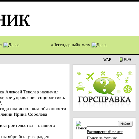
ья
«Легендарный» матч
PDA
WAP
а Алексей Текслер назначил
одское управление соцполитики.
.
года она исполняла обязанности
авлении Ирина Соболева
остроительства – главного
Расширенный поиск
 октябре был утвержден
Поиск на форуме