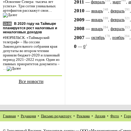
133
340
2011
—
февраль
,
март
,
а
«Освоение Севера: тысяча лет
успеха». Три сотни уникальных
248
291
2010
—
артефактов расскажут свои…
январь
,
февраль
199
321
2009
—
январь
,
февраль
В 2020 году на Таймыре
13:05
284
353
2008
—
планируется рост налоговых и
январь
,
февраль
неналоговых доходов
178
204
2007
—
октябрь
,
ноябрь
#НОРИЛЬСК. «Таймырский
телеграф» – На сессии
4
0
—
0
Законодательного собрания края
депутаты во втором чтении
приняли бюджет-2020 и плановый
период 2021–2022 годов. Один из
главных приоритетов документа –
…
Все новости
Главная
•
Редакция
•
Письмо редактору
•
Реклама
•
Архив
•
Фото
•
Гор
©
Заполярный Вестник
. Учредитель газеты — ООО «Медиакомпания «Северн