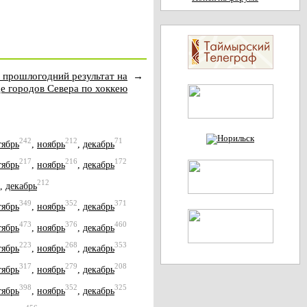
 прошлогодний результат на
→
е городов Севера по хоккею
242
212
71
тябрь
,
ноябрь
,
декабрь
217
216
172
тябрь
,
ноябрь
,
декабрь
212
,
декабрь
349
352
371
тябрь
,
ноябрь
,
декабрь
473
376
460
тябрь
,
ноябрь
,
декабрь
223
268
353
тябрь
,
ноябрь
,
декабрь
317
279
208
тябрь
,
ноябрь
,
декабрь
398
352
325
тябрь
,
ноябрь
,
декабрь