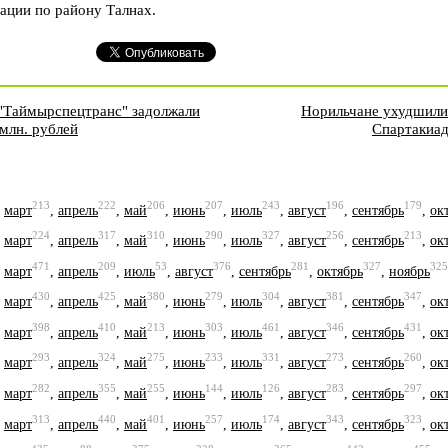
ации по району Талнах.
"Таймырспецтранс" задолжали
Норильчане ухудшили
млн. рублей
Спартакиад
213
222
206
207
243
196
179
,
март
,
апрель
,
май
,
июнь
,
июль
,
август
,
сентябрь
,
ок
224
317
310
290
327
256
213
,
март
,
апрель
,
май
,
июнь
,
июль
,
август
,
сентябрь
,
ок
471
209
53
376
281
327
325
,
март
,
апрель
,
июль
,
август
,
сентябрь
,
октябрь
,
ноябрь
430
425
380
279
304
381
347
,
март
,
апрель
,
май
,
июнь
,
июль
,
август
,
сентябрь
,
ок
398
410
213
303
461
346
431
,
март
,
апрель
,
май
,
июнь
,
июль
,
август
,
сентябрь
,
ок
293
324
275
233
331
273
260
,
март
,
апрель
,
май
,
июнь
,
июль
,
август
,
сентябрь
,
ок
282
355
255
144
126
283
297
,
март
,
апрель
,
май
,
июнь
,
июль
,
август
,
сентябрь
,
ок
313
440
401
257
174
343
323
,
март
,
апрель
,
май
,
июнь
,
июль
,
август
,
сентябрь
,
ок