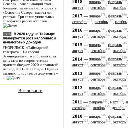
262
180
2018
—
январь
,
февраль
Севера» – завершающий этап
256
213
2
август
,
сентябрь
,
октябрь
большого межмузейного проекта
«Освоение Севера: тысяча лет
278
360
2017
—
январь
,
февраль
успеха». Три сотни уникальных
281
327
артефактов расскажут свои…
сентябрь
,
октябрь
,
ноябрь
231
380
2016
—
январь
,
февраль
В 2020 году на Таймыре
13:05
381
347
3
август
,
сентябрь
,
октябрь
планируется рост налоговых и
неналоговых доходов
207
345
2015
—
январь
,
февраль
#НОРИЛЬСК. «Таймырский
346
431
4
август
,
сентябрь
,
октябрь
телеграф» – На сессии
Законодательного собрания края
108
290
2014
—
январь
,
февраль
депутаты во втором чтении
273
260
2
август
,
сентябрь
,
октябрь
приняли бюджет-2020 и плановый
период 2021–2022 годов. Один из
279
314
2013
—
январь
,
февраль
главных приоритетов документа –
…
283
297
3
август
,
сентябрь
,
октябрь
105
438
2012
—
январь
,
февраль
Все новости
343
323
3
август
,
сентябрь
,
октябрь
133
340
2011
—
февраль
,
март
,
а
442
455
4
октябрь
,
ноябрь
,
декабрь
248
291
2010
—
январь
,
февраль
324
310
3
август
,
сентябрь
,
октябрь