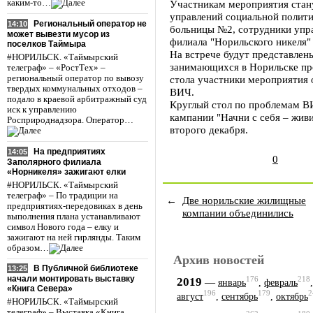
каким-то…
Участникам мероприятия стану
управлений социальной полити
Региональный оператор не
14:10
больницы №2, сотрудники упр
может вывезти мусор из
филиала "Норильского никеля" 
поселков Таймыра
На встрече будут представлен
#НОРИЛЬСК. «Таймырский
занимающихся в Норильске пр
телеграф» – «РостТех» –
региональный оператор по вывозу
стола участники мероприятия 
твердых коммунальных отходов –
ВИЧ.
подало в краевой арбитражный суд
Круглый стол по проблемам 
иск к управлению
кампании "Начни с себя – жив
Росприроднадзора. Оператор…
второго декабря.
На предприятиях
14:05
0
Заполярного филиала
«Норникеля» зажигают елки
#НОРИЛЬСК. «Таймырский
телеграф» – По традиции на
←
Две норильские жилищные
предприятиях-передовиках в день
компании объединились
выполнения плана устанавливают
символ Нового года – елку и
зажигают на ней гирлянды. Таким
образом…
Архив новостей
В Публичной библиотеке
13:25
начали монтировать выставку
176
218
2019
—
январь
,
февраль
«Книга Севера»
196
179
2
август
,
сентябрь
,
октябрь
#НОРИЛЬСК. «Таймырский
телеграф» – Выставка «Книга