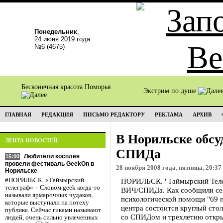
Понедельник
,
24 июня 2019 года
№6 (4675)
Бесконечная красота Поморья
Экстрим по душе
ГЛАВНАЯ
РЕДАКЦИЯ
ПИСЬМО РЕДАКТОРУ
РЕКЛАМА
АРХИВ
В Норильске обс
ЛЕНТА НОВОСТЕЙ
СПИДа
Любители косплея
15:00
провели фестиваль GeekOn в
28 ноября 2008 года, пятница, 20:37
Норильске
#НОРИЛЬСК. «Таймырский
НОРИЛЬСК. "Таймырский Теле
телеграф» – Словом geek когда-то
ВИЧ/СПИДа. Как сообщили сег
называли ярмарочных чудаков,
психологической помощи "69 п
которые выступали на потеху
центра состоится круглый ст
публике. Сейчас гиками называют
со СПИДом и трехлетию откры
людей, очень сильно увлеченных