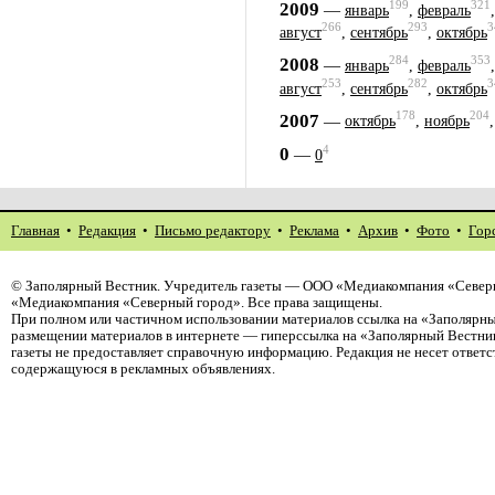
199
321
2009
—
январь
,
февраль
266
293
3
август
,
сентябрь
,
октябрь
284
353
2008
—
январь
,
февраль
253
282
3
август
,
сентябрь
,
октябрь
178
204
2007
—
октябрь
,
ноябрь
4
0
—
0
Главная
•
Редакция
•
Письмо редактору
•
Реклама
•
Архив
•
Фото
•
Гор
©
Заполярный Вестник
. Учредитель газеты — ООО «Медиакомпания «Северн
«Медиакомпания «Северный город». Все права защищены.
При полном или частичном использовании материалов ссылка на «Заполярны
размещении материалов в интернете — гиперссылка на «Заполярный Вестник
газеты не предоставляет справочную информацию. Редакция не несет ответ
содержащуюся в рекламных объявлениях.