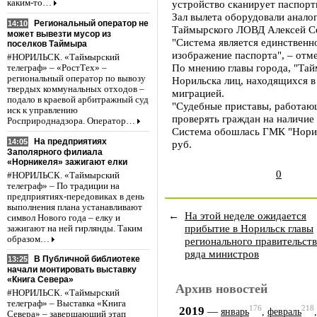
каким-то…
устройство сканирует паспорт
Зал вылета оборудовали аналог
Региональный оператор не
14:10
Таймырского ЛОВД Алексей С
может вывезти мусор из
"Система является единственн
поселков Таймыра
изображение паспорта", – отме
#НОРИЛЬСК. «Таймырский
По мнению главы города, "Тай
телеграф» – «РостТех» –
региональный оператор по вывозу
Норильска лиц, находящихся в
твердых коммунальных отходов –
миграцией.
подало в краевой арбитражный суд
"Судебные приставы, работаю
иск к управлению
проверять граждан на наличие
Росприроднадзора. Оператор…
Система обошлась ГМК "Нориль
На предприятиях
14:05
руб.
Заполярного филиала
«Норникеля» зажигают елки
0
#НОРИЛЬСК. «Таймырский
телеграф» – По традиции на
предприятиях-передовиках в день
выполнения плана устанавливают
←
На этой неделе ожидается
символ Нового года – елку и
прибытие в Норильск главы
зажигают на ней гирлянды. Таким
образом…
регионального правительств
ряда министров
В Публичной библиотеке
13:25
начали монтировать выставку
«Книга Севера»
Архив новостей
#НОРИЛЬСК. «Таймырский
телеграф» – Выставка «Книга
176
218
2019
—
январь
,
февраль
Севера» – завершающий этап