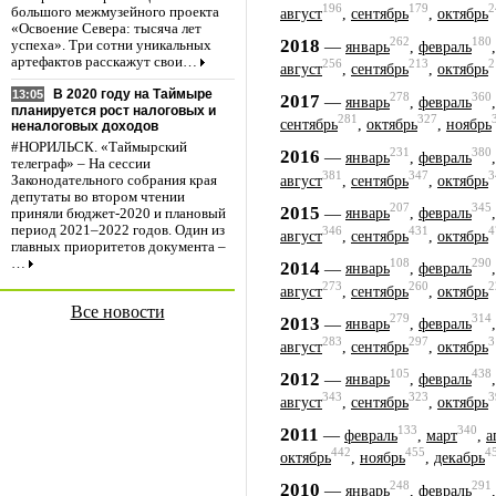
196
179
2
большого межмузейного проекта
август
,
сентябрь
,
октябрь
«Освоение Севера: тысяча лет
262
180
2018
—
успеха». Три сотни уникальных
январь
,
февраль
артефактов расскажут свои…
256
213
2
август
,
сентябрь
,
октябрь
В 2020 году на Таймыре
13:05
278
360
2017
—
январь
,
февраль
планируется рост налоговых и
281
327
сентябрь
,
октябрь
,
ноябрь
неналоговых доходов
#НОРИЛЬСК. «Таймырский
231
380
2016
—
январь
,
февраль
телеграф» – На сессии
381
347
3
август
,
сентябрь
,
октябрь
Законодательного собрания края
депутаты во втором чтении
207
345
2015
—
январь
,
февраль
приняли бюджет-2020 и плановый
период 2021–2022 годов. Один из
346
431
4
август
,
сентябрь
,
октябрь
главных приоритетов документа –
…
108
290
2014
—
январь
,
февраль
273
260
2
август
,
сентябрь
,
октябрь
Все новости
279
314
2013
—
январь
,
февраль
283
297
3
август
,
сентябрь
,
октябрь
105
438
2012
—
январь
,
февраль
343
323
3
август
,
сентябрь
,
октябрь
133
340
2011
—
февраль
,
март
,
а
442
455
4
октябрь
,
ноябрь
,
декабрь
248
291
2010
—
январь
,
февраль