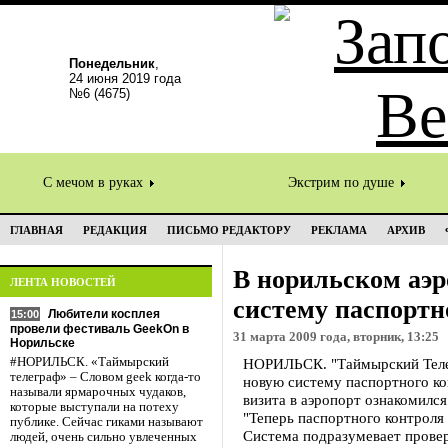
Понедельник
,
24 июня 2019 года
№6 (4675)
С мечом в руках
Экстрим по душе
ГЛАВНАЯ
РЕДАКЦИЯ
ПИСЬМО РЕДАКТОРУ
РЕКЛАМА
АРХИВ
В норильском аэр
ЛЕНТА НОВОСТЕЙ
систему паспортн
Любители косплея
15:00
провели фестиваль GeekOn в
31 марта 2009 года, вторник, 13:25
Норильске
#НОРИЛЬСК. «Таймырский
НОРИЛЬСК. "Таймырский Телег
телеграф» – Словом geek когда-то
новую систему паспортного ко
называли ярмарочных чудаков,
визита в аэропорт ознакомилс
которые выступали на потеху
"Теперь паспортного контроля 
публике. Сейчас гиками называют
Система подразумевает провер
людей, очень сильно увлеченных