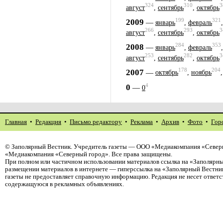
324
310
3
август
,
сентябрь
,
октябрь
199
321
2009
—
январь
,
февраль
266
293
3
август
,
сентябрь
,
октябрь
284
353
2008
—
январь
,
февраль
253
282
3
август
,
сентябрь
,
октябрь
178
204
2007
—
октябрь
,
ноябрь
4
0
—
0
Главная
•
Редакция
•
Письмо редактору
•
Реклама
•
Архив
•
Фото
•
Гор
©
Заполярный Вестник
. Учредитель газеты — ООО «Медиакомпания «Северн
«Медиакомпания «Северный город». Все права защищены.
При полном или частичном использовании материалов ссылка на «Заполярны
размещении материалов в интернете — гиперссылка на «Заполярный Вестник
газеты не предоставляет справочную информацию. Редакция не несет ответ
содержащуюся в рекламных объявлениях.