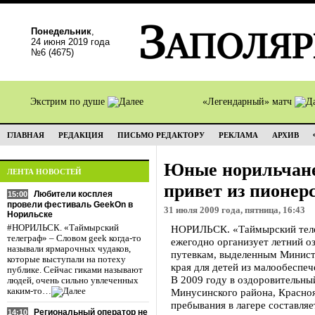
Понедельник
,
24 июня 2019 года
№6 (4675)
Экстрим по душе
«Легендарный» матч
ГЛАВНАЯ
РЕДАКЦИЯ
ПИСЬМО РЕДАКТОРУ
РЕКЛАМА
АРХИВ
Юные норильчан
ЛЕНТА НОВОСТЕЙ
привет из пионер
Любители косплея
15:00
провели фестиваль GeekOn в
31 июля 2009 года, пятница, 16:43
Норильске
#НОРИЛЬСК. «Таймырский
НОРИЛЬСК. «Таймырский телег
телеграф» – Словом geek когда-то
ежегодно организует летний о
называли ярмарочных чудаков,
путевкам, выделенным Минист
которые выступали на потеху
края для детей из малообеспе
публике. Сейчас гиками называют
В 2009 году в оздоровительны
людей, очень сильно увлеченных
каким-то…
Минусинского района, Красноя
пребывания в лагере составляе
Региональный оператор не
14:10