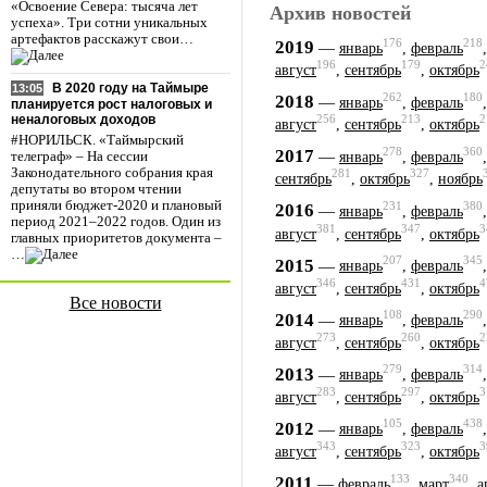
«Освоение Севера: тысяча лет
Архив новостей
успеха». Три сотни уникальных
артефактов расскажут свои…
176
218
2019
—
январь
,
февраль
196
179
2
август
,
сентябрь
,
октябрь
В 2020 году на Таймыре
13:05
262
180
2018
—
январь
,
февраль
планируется рост налоговых и
неналоговых доходов
256
213
2
август
,
сентябрь
,
октябрь
#НОРИЛЬСК. «Таймырский
278
360
2017
—
январь
,
февраль
телеграф» – На сессии
Законодательного собрания края
281
327
сентябрь
,
октябрь
,
ноябрь
депутаты во втором чтении
приняли бюджет-2020 и плановый
231
380
2016
—
январь
,
февраль
период 2021–2022 годов. Один из
381
347
3
август
,
сентябрь
,
октябрь
главных приоритетов документа –
…
207
345
2015
—
январь
,
февраль
346
431
4
август
,
сентябрь
,
октябрь
Все новости
108
290
2014
—
январь
,
февраль
273
260
2
август
,
сентябрь
,
октябрь
279
314
2013
—
январь
,
февраль
283
297
3
август
,
сентябрь
,
октябрь
105
438
2012
—
январь
,
февраль
343
323
3
август
,
сентябрь
,
октябрь
133
340
2011
—
февраль
,
март
,
а