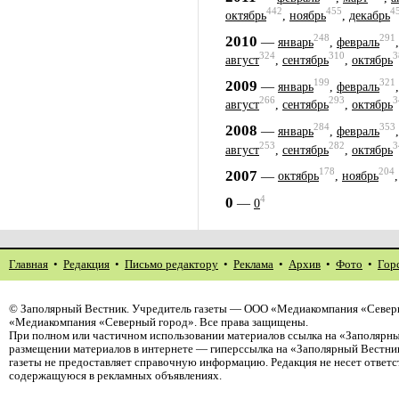
442
455
4
октябрь
,
ноябрь
,
декабрь
248
291
2010
—
январь
,
февраль
324
310
3
август
,
сентябрь
,
октябрь
199
321
2009
—
январь
,
февраль
266
293
3
август
,
сентябрь
,
октябрь
284
353
2008
—
январь
,
февраль
253
282
3
август
,
сентябрь
,
октябрь
178
204
2007
—
октябрь
,
ноябрь
4
0
—
0
Главная
•
Редакция
•
Письмо редактору
•
Реклама
•
Архив
•
Фото
•
Гор
©
Заполярный Вестник
. Учредитель газеты — ООО «Медиакомпания «Северн
«Медиакомпания «Северный город». Все права защищены.
При полном или частичном использовании материалов ссылка на «Заполярны
размещении материалов в интернете — гиперссылка на «Заполярный Вестник
газеты не предоставляет справочную информацию. Редакция не несет ответ
содержащуюся в рекламных объявлениях.