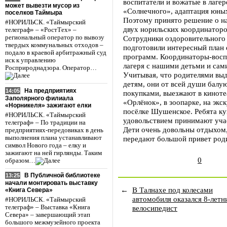
воспитатели и вожатые в лагер
может вывезти мусор из
«Солнечного», адаптация юных
поселков Таймыра
Поэтому принято решение о на
#НОРИЛЬСК. «Таймырский
двух норильских координаторо
телеграф» – «РостТех» –
региональный оператор по вывозу
Сотрудники оздоровительного 
твердых коммунальных отходов –
подготовили интересный план 
подало в краевой арбитражный суд
программ. Координаторы-восп
иск к управлению
лагеря с нашими детьми и сам
Росприроднадзора. Оператор…
Учитывая, что родителями вы
детям, они от всей души балу
На предприятиях
14:05
покупками, выезжают в киноте
Заполярного филиала
«Орлёнок», в зоопарке, на экс
«Норникеля» зажигают елки
посёлке Шушенское. Ребята ку
#НОРИЛЬСК. «Таймырский
удовольствием принимают учас
телеграф» – По традиции на
Дети очень довольны отдыхом,
предприятиях-передовиках в день
выполнения плана устанавливают
передают большой привет род
символ Нового года – елку и
зажигают на ней гирлянды. Таким
0
образом…
В Публичной библиотеке
13:25
начали монтировать выставку
←
В Талнахе под колесами
«Книга Севера»
автомобиля оказался 8-летн
#НОРИЛЬСК. «Таймырский
велосипедист
телеграф» – Выставка «Книга
Севера» – завершающий этап
большого межмузейного проекта