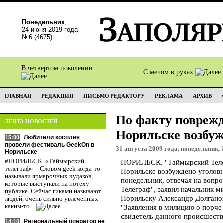
Понедельник
,
24 июня 2019 года
№6 (4675)
В четвертом поколении
С мечом в руках
ГЛАВНАЯ
РЕДАКЦИЯ
ПИСЬМО РЕДАКТОРУ
РЕКЛАМА
АРХИВ
По факту повреж
ЛЕНТА НОВОСТЕЙ
Норильске возбуж
Любители косплея
15:00
провели фестиваль GeekOn в
31 августа 2009 года, понедельник, 
Норильске
#НОРИЛЬСК. «Таймырский
НОРИЛЬСК. "Таймырский Теле
телеграф» – Словом geek когда-то
Норильске возбуждено уголовн
называли ярмарочных чудаков,
понедельник, отвечая на вопр
которые выступали на потеху
Телеграф", заявил начальник 
публике. Сейчас гиками называют
Норильску Александр Долгано
людей, очень сильно увлеченных
каким-то…
"Заявления в милицию о порче
свидетель данного происшестви
Региональный оператор не
14:10