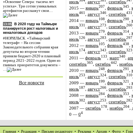
304
381
347
июль
,
август
,
сентябрь
«Освоение Севера: тысяча лет
успеха». Три сотни уникальных
207
345
2015
—
январь
,
февраль
,
артефактов расскажут свои…
461
346
431
июль
,
август
,
сентябрь
108
290
2014
—
январь
,
февраль
,
В 2020 году на Таймыре
13:05
331
273
260
июль
,
август
,
сентябрь
планируется рост налоговых и
279
314
2013
—
январь
,
февраль
,
неналоговых доходов
126
283
297
#НОРИЛЬСК. «Таймырский
июль
,
август
,
сентябрь
телеграф» – На сессии
105
438
2012
—
январь
,
февраль
,
Законодательного собрания края
174
343
323
июль
,
август
,
сентябрь
депутаты во втором чтении
приняли бюджет-2020 и плановый
133
340
2011
—
февраль
,
март
,
ап
период 2021–2022 годов. Один из
365
442
сентябрь
,
октябрь
,
ноябрь
главных приоритетов документа –
248
291
…
2010
—
январь
,
февраль
,
253
324
310
июль
,
август
,
сентябрь
199
321
Все новости
2009
—
январь
,
февраль
,
187
266
293
июль
,
август
,
сентябрь
284
353
2008
—
январь
,
февраль
,
302
253
282
июль
,
август
,
сентябрь
178
204
2007
—
октябрь
,
ноябрь
,
4
0
—
0
Главная
•
Редакция
•
Письмо редактору
•
Реклама
•
Архив
•
Фото
•
Гор