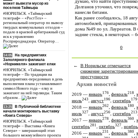
думаю, что найти преступников
может вывезти мусор из
Долганов уточнил, что повре
поселков Таймыра
нанесли битами.
#НОРИЛЬСК. «Таймырский
Как ранее сообщалось, 18 авгу
телеграф» – «РостТех» –
региональный оператор по вывозу
автомобилей, припаркованных 
твердых коммунальных отходов –
дома №49 по ул. Лауреатов. В
подало в краевой арбитражный суд
задние стекла, в некоторых – 
иск к управлению
Росприроднадзора. Оператор…
0
На предприятиях
14:05
Заполярного филиала
«Норникеля» зажигают елки
←
В Норильске отмечается
#НОРИЛЬСК. «Таймырский
снижение зарегистрированн
телеграф» – По традиции на
преступности
предприятиях-передовиках в день
Архив новостей
выполнения плана устанавливают
символ Нового года – елку и
176
218
зажигают на ней гирлянды. Таким
2019
—
январь
,
февраль
,
образом…
243
196
179
июль
,
август
,
сентябрь
262
180
2018
—
январь
,
февраль
,
В Публичной библиотеке
13:25
начали монтировать выставку
327
256
213
июль
,
август
,
сентябрь
«Книга Севера»
278
360
2017
—
январь
,
февраль
,
#НОРИЛЬСК. «Таймырский
281
327
телеграф» – Выставка «Книга
сентябрь
,
октябрь
,
ноябрь
Севера» – завершающий этап
231
380
2016
—
январь
,
февраль
,
большого межмузейного проекта