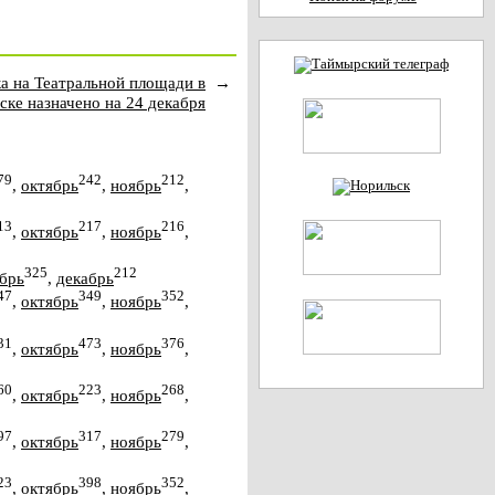
а на Театральной площади в
→
ске назначено на 24 декабря
79
242
212
,
октябрь
,
ноябрь
,
13
217
216
,
октябрь
,
ноябрь
,
325
212
брь
,
декабрь
47
349
352
,
октябрь
,
ноябрь
,
31
473
376
,
октябрь
,
ноябрь
,
60
223
268
,
октябрь
,
ноябрь
,
97
317
279
,
октябрь
,
ноябрь
,
23
398
352
,
октябрь
,
ноябрь
,