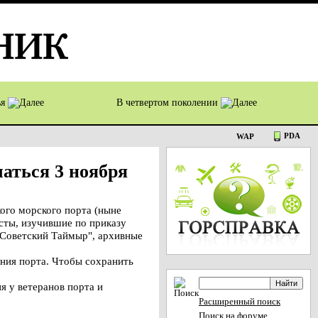
ья
В четвертом поколении
PDA
WAP
чаться 3 ноября
ого морского порта (ныне
сты, изучившие по приказу
"Советский Таймыр", архивные
ания порта. Чтобы сохранить
я у ветеранов порта и
Расширенный поиск
Поиск на форуме