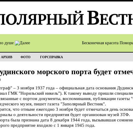
по душе
Бесконечная красота Помор
АРХИВ
ФОТО
ГОРСПРАВКА
удинского морского порта будет отме
0
аф" – 3 ноября 1937 года – официальная дата основания Дудинск
иал ГМК "Норильский никель"). К такому выводу пришли специали
вязанные с портом документы, воспоминания, публикации газеты 
дческого музея, пишет газета "Заполярный Вестник".
рится, что отныне ежегодно 3 ноября будет отмечаться день основ
иалы о деятельности предприятия будет организован музей ЗТФ.
орта была признана дата 8 декабря 1944 года, вызывавшая сомнени
орого предприятие входило с 1 января 1945 года.