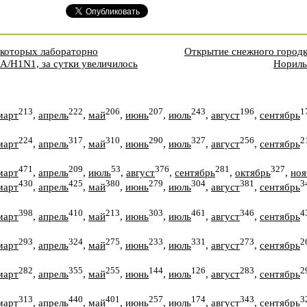
 которых лабораторно
Открытие снежного городк
А/Н1N1, за сутки увеличилось
Нориль
213
222
206
207
243
196
1
март
,
апрель
,
май
,
июнь
,
июль
,
август
,
сентябрь
224
317
310
290
327
256
2
март
,
апрель
,
май
,
июнь
,
июль
,
август
,
сентябрь
471
209
53
376
281
327
март
,
апрель
,
июль
,
август
,
сентябрь
,
октябрь
,
ноя
430
425
380
279
304
381
3
март
,
апрель
,
май
,
июнь
,
июль
,
август
,
сентябрь
398
410
213
303
461
346
4
март
,
апрель
,
май
,
июнь
,
июль
,
август
,
сентябрь
293
324
275
233
331
273
2
март
,
апрель
,
май
,
июнь
,
июль
,
август
,
сентябрь
282
355
255
144
126
283
2
март
,
апрель
,
май
,
июнь
,
июль
,
август
,
сентябрь
313
440
401
257
174
343
3
март
,
апрель
,
май
,
июнь
,
июль
,
август
,
сентябрь