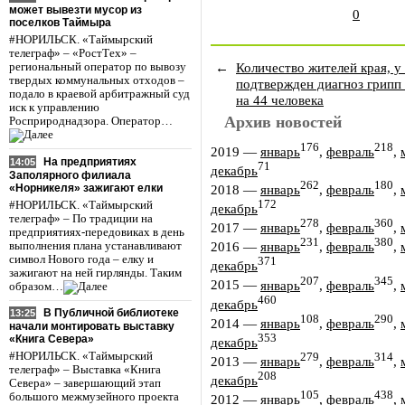
может вывезти мусор из
0
поселков Таймыра
#НОРИЛЬСК. «Таймырский
телеграф» – «РостТех» –
←
Количество жителей края, у
региональный оператор по вывозу
твердых коммунальных отходов –
подтвержден диагноз грипп 
подало в краевой арбитражный суд
на 44 человека
иск к управлению
Архив новостей
Росприроднадзора. Оператор…
176
218
2019
—
январь
,
февраль
,
На предприятиях
14:05
71
декабрь
Заполярного филиала
262
180
«Норникеля» зажигают елки
2018
—
январь
,
февраль
,
172
#НОРИЛЬСК. «Таймырский
декабрь
телеграф» – По традиции на
278
360
2017
—
январь
,
февраль
,
предприятиях-передовиках в день
231
380
2016
—
январь
,
февраль
,
выполнения плана устанавливают
символ Нового года – елку и
371
декабрь
зажигают на ней гирлянды. Таким
207
345
2015
—
январь
,
февраль
,
образом…
460
декабрь
В Публичной библиотеке
13:25
108
290
2014
—
январь
,
февраль
,
начали монтировать выставку
353
«Книга Севера»
декабрь
#НОРИЛЬСК. «Таймырский
279
314
2013
—
январь
,
февраль
,
телеграф» – Выставка «Книга
208
декабрь
Севера» – завершающий этап
105
438
большого межмузейного проекта
2012
—
январь
,
февраль
,