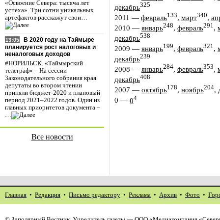
«Освоение Севера: тысяча лет
325
декабрь
успеха». Три сотни уникальных
133
340
2011
—
февраль
,
март
,
ап
артефактов расскажут свои…
248
291
2010
—
январь
,
февраль
,
538
декабрь
В 2020 году на Таймыре
13:05
199
321
планируется рост налоговых и
2009
—
январь
,
февраль
,
неналоговых доходов
239
декабрь
#НОРИЛЬСК. «Таймырский
284
353
2008
—
январь
,
февраль
,
телеграф» – На сессии
408
Законодательного собрания края
декабрь
депутаты во втором чтении
178
204
2007
—
октябрь
,
ноябрь
,
приняли бюджет-2020 и плановый
4
0
—
0
период 2021–2022 годов. Один из
главных приоритетов документа –
…
Все новости
Главная
•
Редакция
•
Письмо редактору
•
Реклама
•
Архив
•
Фото
•
Гор
©
Заполярный Вестник
. Учредитель газеты — ООО «Медиакомпания «Северн