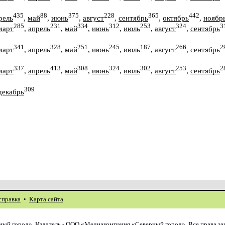
435
88
375
228
365
442
рель
,
май
,
июнь
,
август
,
сентябрь
,
октябрь
,
ноябр
285
231
334
312
253
324
3
март
,
апрель
,
май
,
июнь
,
июль
,
август
,
сентябрь
341
328
251
245
187
266
2
март
,
апрель
,
май
,
июнь
,
июль
,
август
,
сентябрь
337
413
308
324
302
253
2
март
,
апрель
,
май
,
июнь
,
июль
,
август
,
сентябрь
309
декабрь
справка
•
Карта сайта
ый город». Издатель - ООО «Медиакомпания «Северный город». Все права з