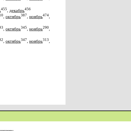
455
456
ь
,
декабрь
10
387
474
,
октябрь
,
ноябрь
,
93
345
290
,
октябрь
,
ноябрь
,
82
347
313
,
октябрь
,
ноябрь
,
ащищены.