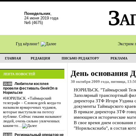
Понедельник
,
24 июня 2019 года
№6 (4675)
Гуд кёрлинг!
Экстрим 
ГЛАВНАЯ
РЕДАКЦИЯ
ПИСЬМО РЕДАКТОРУ
РЕКЛАМА
День основания Д
ЛЕНТА НОВОСТЕЙ
30 октября 2009 года, пятница, 13:5
Любители косплея
15:00
провели фестиваль GeekOn в
НОРИЛЬСК. "Таймырский Телегр
Норильске
Заполярный транспортный фил
#НОРИЛЬСК. «Таймырский
директора ЗТФ Игоря Уздина с
телеграф» – Словом geek когда-то
документы Таймырского краеве
называли ярмарочных чудаков,
В приказе директора ЗТФ гово
которые выступали на потеху
публике. Сейчас гиками называют
имеющиеся исторические матер
людей, очень сильно увлеченных
В свое время днем основания п
каким-то…
"Норильскснаба", в состав кот
Региональный оператор не
14:10