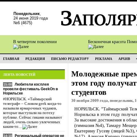
Понедельник
,
24 июня 2019 года
№6 (4675)
В четвертом поколении
Бесконечная красота Пом
ГЛАВНАЯ
РЕДАКЦИЯ
ПИСЬМО РЕДАКТОРУ
РЕКЛАМА
АРХИВ
Молодежные прем
ЛЕНТА НОВОСТЕЙ
этом году получа
Любители косплея
15:00
провели фестиваль GeekOn в
студентов
Норильске
#НОРИЛЬСК. «Таймырский
30 ноября 2009 года, понедельник, 1
телеграф» – Словом geek когда-то
называли ярмарочных чудаков,
НОРИЛЬСК. "Таймырский Теле
которые выступали на потеху
Норильска в этом году получат
публике. Сейчас гиками называют
За высокие достижения в обла
людей, очень сильно увлеченных
(гимназия №4), Тамару Мещер
каким-то…
Екатерину Гусеву (лицей №3),
Региональный оператор не
№17), Алексея Кирина (гимназ
14:10