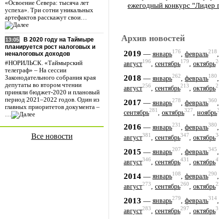
«Освоение Севера: тысяча лет
ежегодный конкурс "Лидер 
успеха». Три сотни уникальных
артефактов расскажут свои…
Архив новостей
В 2020 году на Таймыре
13:05
планируется рост налоговых и
176
218
2019
—
январь
,
февраль
неналоговых доходов
196
179
2
#НОРИЛЬСК. «Таймырский
август
,
сентябрь
,
октябрь
телеграф» – На сессии
262
180
2018
—
Законодательного собрания края
январь
,
февраль
депутаты во втором чтении
256
213
2
август
,
сентябрь
,
октябрь
приняли бюджет-2020 и плановый
период 2021–2022 годов. Один из
278
360
2017
—
январь
,
февраль
главных приоритетов документа –
281
327
сентябрь
,
октябрь
,
ноябрь
…
231
380
2016
—
январь
,
февраль
381
347
3
Все новости
август
,
сентябрь
,
октябрь
207
345
2015
—
январь
,
февраль
346
431
4
август
,
сентябрь
,
октябрь
108
290
2014
—
январь
,
февраль
273
260
2
август
,
сентябрь
,
октябрь
279
314
2013
—
январь
,
февраль
283
297
3
август
,
сентябрь
,
октябрь