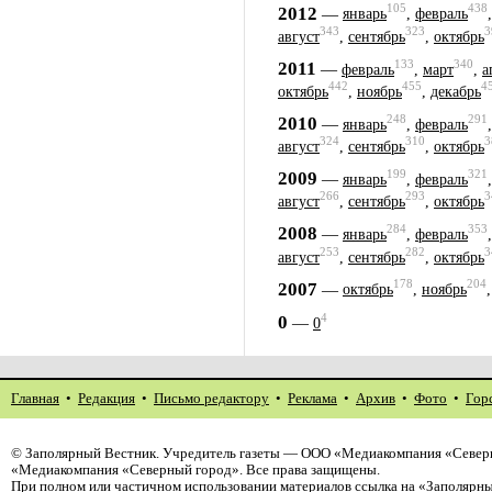
105
438
2012
—
январь
,
февраль
343
323
3
август
,
сентябрь
,
октябрь
133
340
2011
—
февраль
,
март
,
а
442
455
4
октябрь
,
ноябрь
,
декабрь
248
291
2010
—
январь
,
февраль
324
310
3
август
,
сентябрь
,
октябрь
199
321
2009
—
январь
,
февраль
266
293
3
август
,
сентябрь
,
октябрь
284
353
2008
—
январь
,
февраль
253
282
3
август
,
сентябрь
,
октябрь
178
204
2007
—
октябрь
,
ноябрь
4
0
—
0
Главная
•
Редакция
•
Письмо редактору
•
Реклама
•
Архив
•
Фото
•
Гор
©
Заполярный Вестник
. Учредитель газеты — ООО «Медиакомпания «Северн
«Медиакомпания «Северный город». Все права защищены.
При полном или частичном использовании материалов ссылка на «Заполярны