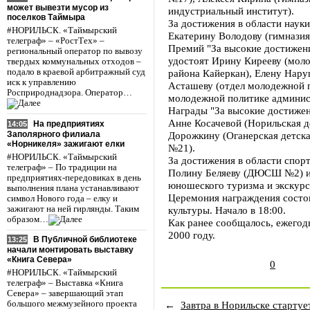
может вывезти мусор из
индустриальный институт).
поселков Таймыра
За достижения в области наук
#НОРИЛЬСК. «Таймырский
Екатерину Володову (гимнази
телеграф» – «РостТех» –
Премий "За высокие достижени
региональный оператор по вывозу
удостоят Ирину Кирееву (моло
твердых коммунальных отходов –
подало в краевой арбитражный суд
района Кайеркан), Елену Нар
иск к управлению
Асташеву (отдел молодежной п
Росприроднадзора. Оператор…
молодежной политике админис
Награды "За высокие достижен
Анне Косачевой (Норильская д
На предприятиях
14:05
Заполярного филиала
Дорожкину (Оганерская детска
«Норникеля» зажигают елки
№21).
#НОРИЛЬСК. «Таймырский
За достижения в области спо
телеграф» – По традиции на
Полину Беляеву (ДЮСШ №2) и 
предприятиях-передовиках в день
юношеского туризма и экскурс
выполнения плана устанавливают
Церемония награждения состои
символ Нового года – елку и
зажигают на ней гирлянды. Таким
культуры. Начало в 18:00.
образом…
Как ранее сообщалось, ежего
2000 году.
В Публичной библиотеке
13:25
начали монтировать выставку
«Книга Севера»
0
#НОРИЛЬСК. «Таймырский
телеграф» – Выставка «Книга
Севера» – завершающий этап
←
Завтра в Норильске стартуе
большого межмузейного проекта