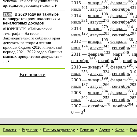
успеха». Три сотни уникальных
207
345
2015
—
январь
,
февраль
,
артефактов расскажут свои…
461
346
431
июль
,
август
,
сентябрь
108
290
В 2020 году на Таймыре
13:05
2014
—
январь
,
февраль
,
планируется рост налоговых и
331
273
260
июль
,
август
,
сентябрь
неналоговых доходов
279
314
2013
—
январь
,
февраль
,
#НОРИЛЬСК. «Таймырский
126
283
297
телеграф» – На сессии
июль
,
август
,
сентябрь
Законодательного собрания края
105
438
2012
—
январь
,
февраль
,
депутаты во втором чтении
174
343
323
июль
,
август
,
сентябрь
приняли бюджет-2020 и плановый
период 2021–2022 годов. Один из
133
340
2011
—
февраль
,
март
,
ап
главных приоритетов документа –
365
442
сентябрь
,
октябрь
,
ноябрь
…
248
291
2010
—
январь
,
февраль
,
253
324
310
июль
,
август
,
сентябрь
Все новости
199
321
2009
—
январь
,
февраль
,
187
266
293
июль
,
август
,
сентябрь
284
353
2008
—
январь
,
февраль
,
302
253
282
июль
,
август
,
сентябрь
178
204
2007
—
октябрь
,
ноябрь
,
4
0
—
0
Главная
•
Редакция
•
Письмо редактору
•
Реклама
•
Архив
•
Фото
•
Гор