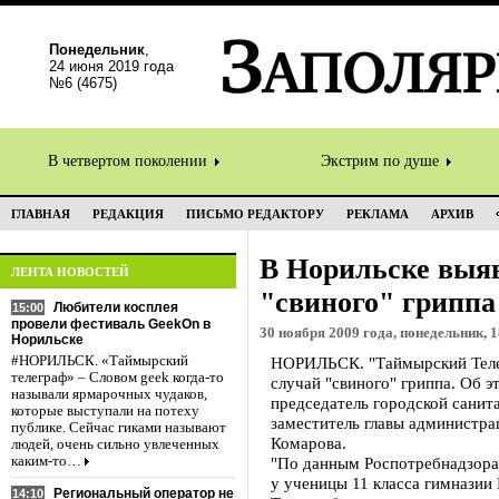
Понедельник
,
24 июня 2019 года
№6 (4675)
В четвертом поколении
Экстрим по душе
ГЛАВНАЯ
РЕДАКЦИЯ
ПИСЬМО РЕДАКТОРУ
РЕКЛАМА
АРХИВ
В Норильске выяв
ЛЕНТА НОВОСТЕЙ
"свиного" гриппа
Любители косплея
15:00
провели фестиваль GeekOn в
30 ноября 2009 года, понедельник, 1
Норильске
#НОРИЛЬСК. «Таймырский
НОРИЛЬСК. "Таймырский Телег
телеграф» – Словом geek когда-то
случай "свиного" гриппа. Об 
называли ярмарочных чудаков,
председатель городской санит
которые выступали на потеху
заместитель главы администра
публике. Сейчас гиками называют
Комарова.
людей, очень сильно увлеченных
каким-то…
"По данным Роспотребнадзора
у ученицы 11 класса гимназии 
Региональный оператор не
14:10