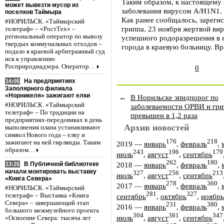
Таким образом, к настоящему 
может вывезти мусор из
заболевания вирусом A/H1N1.
поселков Таймыра
Как ранее сообщалось, зарегис
#НОРИЛЬСК. «Таймырский
гриппа. 23 ноября жертвой вир
телеграф» – «РостТех» –
региональный оператор по вывозу
успешного родоразрешения в 
твердых коммунальных отходов –
города в краевую больницу. В
подало в краевой арбитражный суд
иск к управлению
Росприроднадзора. Оператор…
0
На предприятиях
14:05
Заполярного филиала
«Норникеля» зажигают елки
←
В Норильске эпидпорог по
#НОРИЛЬСК. «Таймырский
заболеваемости ОРВИ и гр
телеграф» – По традиции на
превышен в 1,2 раза
предприятиях-передовиках в день
Архив новостей
выполнения плана устанавливают
символ Нового года – елку и
176
218
зажигают на ней гирлянды. Таким
2019
—
январь
,
февраль
,
образом…
243
196
179
июль
,
август
,
сентябрь
262
180
2018
—
январь
,
февраль
,
В Публичной библиотеке
13:25
начали монтировать выставку
327
256
213
июль
,
август
,
сентябрь
«Книга Севера»
278
360
2017
—
январь
,
февраль
,
#НОРИЛЬСК. «Таймырский
281
327
телеграф» – Выставка «Книга
сентябрь
,
октябрь
,
ноябрь
Севера» – завершающий этап
231
380
2016
—
январь
,
февраль
,
большого межмузейного проекта
304
381
347
июль
,
август
,
сентябрь
«Освоение Севера: тысяча лет