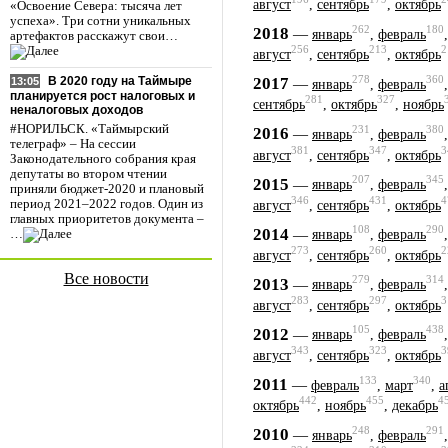
август
,
сентябрь
,
октябрь
«Освоение Севера: тысяча лет
успеха». Три сотни уникальных
262
180
2018
—
январь
,
февраль
артефактов расскажут свои…
256
213
2
август
,
сентябрь
,
октябрь
278
360
2017
В 2020 году на Таймыре
—
13:05
январь
,
февраль
планируется рост налоговых и
281
327
сентябрь
,
октябрь
,
ноябрь
неналоговых доходов
#НОРИЛЬСК. «Таймырский
231
380
2016
—
январь
,
февраль
телеграф» – На сессии
381
347
3
август
,
сентябрь
,
октябрь
Законодательного собрания края
депутаты во втором чтении
207
345
2015
—
январь
,
февраль
приняли бюджет-2020 и плановый
346
431
4
период 2021–2022 годов. Один из
август
,
сентябрь
,
октябрь
главных приоритетов документа –
108
290
2014
—
…
январь
,
февраль
273
260
2
август
,
сентябрь
,
октябрь
Все новости
279
314
2013
—
январь
,
февраль
283
297
3
август
,
сентябрь
,
октябрь
105
438
2012
—
январь
,
февраль
343
323
3
август
,
сентябрь
,
октябрь
133
340
2011
—
февраль
,
март
,
а
442
455
4
октябрь
,
ноябрь
,
декабрь
248
291
2010
—
январь
,
февраль