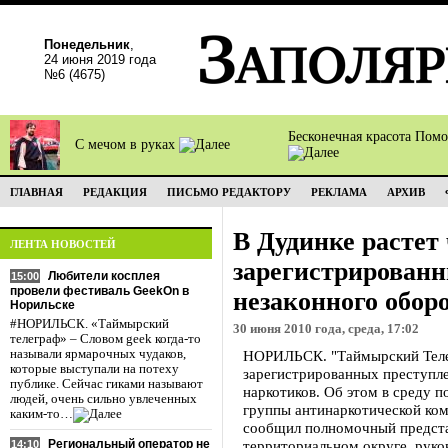
Понедельник
,
24 июня 2019 года
№6 (4675)
Бесконечная красота Пом
С мечом в руках
ГЛАВНАЯ
РЕДАКЦИЯ
ПИСЬМО РЕДАКТОРУ
РЕКЛАМА
АРХИВ
В Дудинке растет
ЛЕНТА НОВОСТЕЙ
зарегистрированн
Любители косплея
15:00
провели фестиваль GeekOn в
незаконного обор
Норильске
#НОРИЛЬСК. «Таймырский
30 июня 2010 года, среда, 17:02
телеграф» – Словом geek когда-то
называли ярмарочных чудаков,
НОРИЛЬСК. "Таймырский Телег
которые выступали на потеху
зарегистрированных преступле
публике. Сейчас гиками называют
наркотиков. Об этом в среду п
людей, очень сильно увлеченных
группы антинаркотической ко
каким-то…
сообщил полномочный предста
Региональный оператор не
территориальном округе, рук
14:10