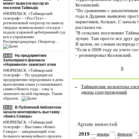
может вывезти мусор из
Козловский.
поселков Таймыра
"По сравнению с аналогичным 
#НОРИЛЬСК. «Таймырский
года в Дудинке выявлено прес
телеграф» – «РостТех» –
наркотиков, больше. С начала 
региональный оператор по вывозу
рассказал он.
твердых коммунальных отходов –
подало в краевой арбитражный суд
"В сельских поселениях Таймы
иск к управлению
лучше. Там просто все друг др
Росприроднадзора. Оператор…
В целом, по словам полпреда г
"Если в 2008 году на учете сос
– резюмировал Козловский.
На предприятиях
14:05
Заполярного филиала
«Норникеля» зажигают елки
0
#НОРИЛЬСК. «Таймырский
телеграф» – По традиции на
предприятиях-передовиках в день
выполнения плана устанавливают
←
Таймырские волонтеры озе
символ Нового года – елку и
дворы соцучреждений
зажигают на ней гирлянды. Таким
образом…
В Публичной библиотеке
13:25
начали монтировать выставку
«Книга Севера»
#НОРИЛЬСК. «Таймырский
Архив новостей
телеграф» – Выставка «Книга
Севера» – завершающий этап
176
218
2019
—
январь
,
февраль
большого межмузейного проекта
196
179
2