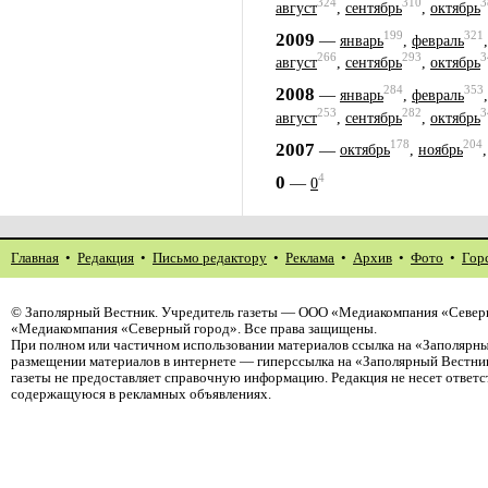
324
310
3
август
,
сентябрь
,
октябрь
199
321
2009
—
январь
,
февраль
266
293
3
август
,
сентябрь
,
октябрь
284
353
2008
—
январь
,
февраль
253
282
3
август
,
сентябрь
,
октябрь
178
204
2007
—
октябрь
,
ноябрь
4
0
—
0
Главная
•
Редакция
•
Письмо редактору
•
Реклама
•
Архив
•
Фото
•
Гор
©
Заполярный Вестник
. Учредитель газеты — ООО «Медиакомпания «Северн
«Медиакомпания «Северный город». Все права защищены.
При полном или частичном использовании материалов ссылка на «Заполярны
размещении материалов в интернете — гиперссылка на «Заполярный Вестник
газеты не предоставляет справочную информацию. Редакция не несет ответ
содержащуюся в рекламных объявлениях.