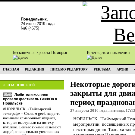
Понедельник
,
24 июня 2019 года
№6 (4675)
Бесконечная красота Поморья
В четвертом поколении
ГЛАВНАЯ
РЕДАКЦИЯ
ПИСЬМО РЕДАКТОРУ
РЕКЛАМА
АРХИВ
Некоторые дороги
ЛЕНТА НОВОСТЕЙ
закрыты для движ
Любители косплея
15:00
провели фестиваль GeekOn в
период празднова
Норильске
#НОРИЛЬСК. «Таймырский
27 августа 2010 года, пятница, 17:1
телеграф» – Словом geek когда-то
называли ярмарочных чудаков,
НОРИЛЬСК. "Таймырский Телег
которые выступали на потеху
мероприятий, посвященных пр
публике. Сейчас гиками называют
некоторых дорог Талнаха закр
людей, очень сильно увлеченных
администрации Норильска.