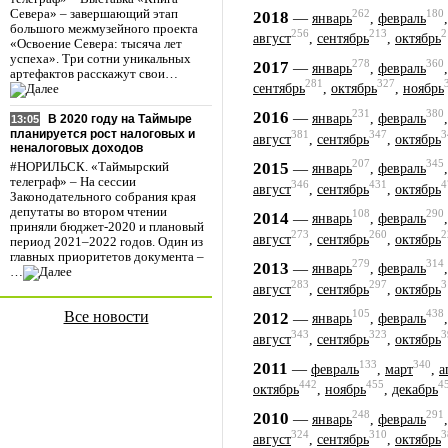
262
180
Севера» – завершающий этап
2018
—
январь
,
февраль
большого межмузейного проекта
256
213
2
август
,
сентябрь
,
октябрь
«Освоение Севера: тысяча лет
успеха». Три сотни уникальных
278
360
2017
—
январь
,
февраль
артефактов расскажут свои…
281
327
сентябрь
,
октябрь
,
ноябрь
231
380
2016
—
январь
,
февраль
В 2020 году на Таймыре
13:05
планируется рост налоговых и
381
347
3
август
,
сентябрь
,
октябрь
неналоговых доходов
207
345
2015
—
#НОРИЛЬСК. «Таймырский
январь
,
февраль
телеграф» – На сессии
346
431
4
август
,
сентябрь
,
октябрь
Законодательного собрания края
депутаты во втором чтении
108
290
2014
—
январь
,
февраль
приняли бюджет-2020 и плановый
273
260
2
август
,
сентябрь
,
октябрь
период 2021–2022 годов. Один из
главных приоритетов документа –
279
314
2013
—
январь
,
февраль
…
283
297
3
август
,
сентябрь
,
октябрь
105
438
Все новости
2012
—
январь
,
февраль
343
323
3
август
,
сентябрь
,
октябрь
133
340
2011
—
февраль
,
март
,
а
442
455
4
октябрь
,
ноябрь
,
декабрь
248
291
2010
—
январь
,
февраль
324
310
3
август
,
сентябрь
,
октябрь