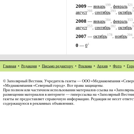
199
321
2009
—
январь
,
февраль
266
293
3
август
,
сентябрь
,
октябрь
284
353
2008
—
январь
,
февраль
253
282
3
август
,
сентябрь
,
октябрь
178
204
2007
—
октябрь
,
ноябрь
4
0
—
0
Главная
•
Редакция
•
Письмо редактору
•
Реклама
•
Архив
•
Фото
•
Гор
©
Заполярный Вестник
. Учредитель газеты — ООО «Медиакомпания «Северн
«Медиакомпания «Северный город». Все права защищены.
При полном или частичном использовании материалов ссылка на «Заполярны
размещении материалов в интернете — гиперссылка на «Заполярный Вестник
газеты не предоставляет справочную информацию. Редакция не несет ответ
содержащуюся в рекламных объявлениях.