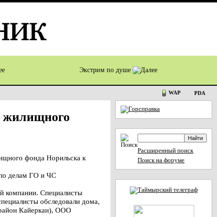
Экстрим по душе
WAP
PDA
и жилищного
Расширенный поиск
ищного фонда Норильска к
Поиск на форуме
 по делам ГО и ЧС
ей компании. Специалисты
специалисты обследовали дома,
район Кайеркан), ООО