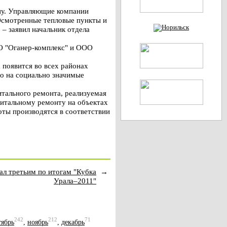
ну. Управляющие компании
. Осмотренные тепловые пункты и
– заявил начальник отдела
О "Оганер-комплекс" и ООО
 появится во всех районах
но на социально значимые
.
тального ремонта, реализуемая
питальному ремонту на объектах
оты производятся в соответствии
ал третьим по итогам "Кубка
→
Урала–2011"
242
212
71
тябрь
,
ноябрь
,
декабрь