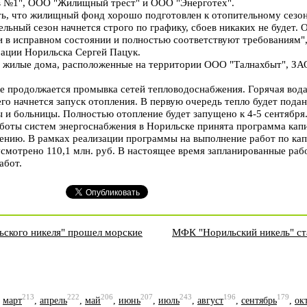
в №1", ООО "Жилищный трест" и ООО "Энерготех".
ть, что жилищный фонд хорошо подготовлен к отопительному сезо
ельный сезон начнется строго по графику, сбоев никаких не будет
в исправном состоянии и полностью соответствуют требованиям", 
рации Норильска Сергей Пацук.
т жилые дома, расположенные на территории ООО "Талнахбыт", ЗА
е продолжается промывка сетей тепловодоснабжения. Горячая вода
его начнется запуск отопления. В первую очередь тепло будет пода
ы и больницы. Полностью отопление будет запущено к 4-5 сентября
оты систем энергоснабжения в Норильске принята программа капи
ению. В рамках реализации программы на выполнение работ по ка
усмотрено 110,1 млн. руб. В настоящее время запланированные раб
абот.
ьского никеля" прошел морские
МФК "Норильский никель" ст
213
222
206
207
243
196
179
,
март
,
апрель
,
май
,
июнь
,
июль
,
август
,
сентябрь
,
ок