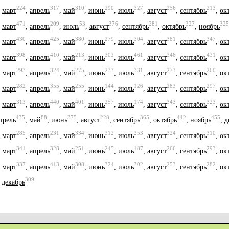
224
317
310
290
327
256
213
,
март
,
апрель
,
май
,
июнь
,
июль
,
август
,
сентябрь
,
ок
471
209
53
376
281
327
325
,
март
,
апрель
,
июль
,
август
,
сентябрь
,
октябрь
,
ноябрь
430
425
380
279
304
381
347
,
март
,
апрель
,
май
,
июнь
,
июль
,
август
,
сентябрь
,
ок
398
410
213
303
461
346
431
,
март
,
апрель
,
май
,
июнь
,
июль
,
август
,
сентябрь
,
ок
293
324
275
233
331
273
260
,
март
,
апрель
,
май
,
июнь
,
июль
,
август
,
сентябрь
,
ок
282
355
255
144
126
283
297
,
март
,
апрель
,
май
,
июнь
,
июль
,
август
,
сентябрь
,
ок
313
440
401
257
174
343
323
,
март
,
апрель
,
май
,
июнь
,
июль
,
август
,
сентябрь
,
ок
435
88
375
228
365
442
455
прель
,
май
,
июнь
,
август
,
сентябрь
,
октябрь
,
ноябрь
,
д
285
231
334
312
253
324
310
,
март
,
апрель
,
май
,
июнь
,
июль
,
август
,
сентябрь
,
ок
341
328
251
245
187
266
293
,
март
,
апрель
,
май
,
июнь
,
июль
,
август
,
сентябрь
,
ок
337
413
308
324
302
253
282
,
март
,
апрель
,
май
,
июнь
,
июль
,
август
,
сентябрь
,
ок
309
,
декабрь