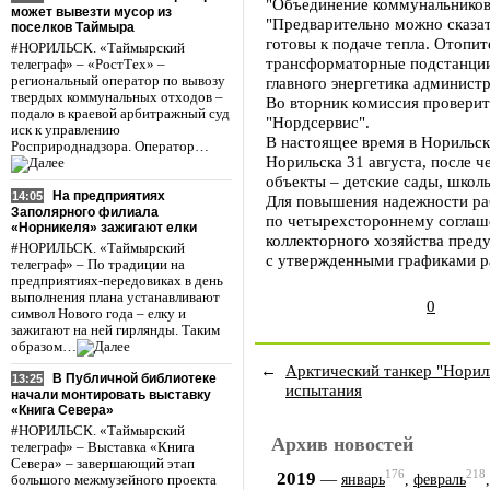
"Объединение коммунальнико
может вывезти мусор из
"Предварительно можно сказа
поселков Таймыра
готовы к подаче тепла. Отопит
#НОРИЛЬСК. «Таймырский
трансформаторные подстанции 
телеграф» – «РостТех» –
региональный оператор по вывозу
главного энергетика админист
твердых коммунальных отходов –
Во вторник комиссия провери
подало в краевой арбитражный суд
"Нордсервис".
иск к управлению
В настоящее время в Норильск
Росприроднадзора. Оператор…
Норильска 31 августа, после ч
объекты – детские сады, школ
На предприятиях
14:05
Для повышения надежности раб
Заполярного филиала
по четырехстороннему соглаш
«Норникеля» зажигают елки
коллекторного хозяйства пред
#НОРИЛЬСК. «Таймырский
с утвержденными графиками р
телеграф» – По традиции на
предприятиях-передовиках в день
выполнения плана устанавливают
0
символ Нового года – елку и
зажигают на ней гирлянды. Таким
образом…
←
Арктический танкер "Норил
В Публичной библиотеке
13:25
испытания
начали монтировать выставку
«Книга Севера»
#НОРИЛЬСК. «Таймырский
Архив новостей
телеграф» – Выставка «Книга
Севера» – завершающий этап
176
218
2019
—
январь
,
февраль
большого межмузейного проекта