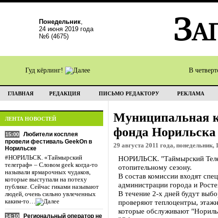
Понедельник
,
24 июня 2019 года
№6 (4675)
Гуд кёрлинг!
В четвер
ГЛАВНАЯ
РЕДАКЦИЯ
ПИСЬМО РЕДАКТОРУ
РЕКЛАМА
Муниципальная к
ЛЕНТА НОВОСТЕЙ
фонда Норильска 
Любители косплея
15:00
провели фестиваль GeekOn в
29 августа 2011 года, понедельник, 
Норильске
#НОРИЛЬСК. «Таймырский
НОРИЛЬСК. "Таймырский Телег
телеграф» – Словом geek когда-то
отопительному сезону.
называли ярмарочных чудаков,
В состав комиссии входят спе
которые выступали на потеху
администрации города и Росте
публике. Сейчас гиками называют
В течение 2-х дней будут выб
людей, очень сильно увлеченных
каким-то…
проверяют теплоцентры, этаж
которые обслуживают "Нориль
Региональный оператор не
14:10