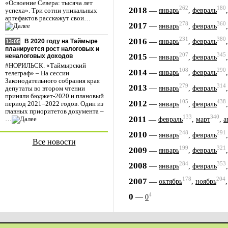
«Освоение Севера: тысяча лет
262
180
2018
—
январь
,
февраль
успеха». Три сотни уникальных
артефактов расскажут свои…
278
360
2017
—
январь
,
февраль
231
380
2016
—
В 2020 году на Таймыре
январь
,
февраль
13:05
планируется рост налоговых и
207
345
2015
—
неналоговых доходов
январь
,
февраль
#НОРИЛЬСК. «Таймырский
108
290
2014
—
январь
,
февраль
телеграф» – На сессии
Законодательного собрания края
279
314
2013
—
январь
,
февраль
депутаты во втором чтении
приняли бюджет-2020 и плановый
105
438
2012
—
январь
,
февраль
период 2021–2022 годов. Один из
главных приоритетов документа –
133
340
2011
—
февраль
,
март
,
а
…
248
291
2010
—
январь
,
февраль
Все новости
199
321
2009
—
январь
,
февраль
284
353
2008
—
январь
,
февраль
178
204
2007
—
октябрь
,
ноябрь
4
0
—
0