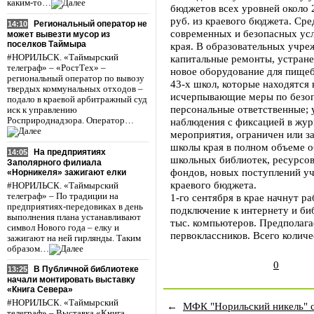
каким-то…
бюджетов всех уровней около 2
руб. из краевого бюджета. Сре
Региональный оператор не
14:10
современных и безопасных усл
может вывезти мусор из
поселков Таймыра
края. В образовательных учре
#НОРИЛЬСК. «Таймырский
капитальные ремонты, устране
телеграф» – «РостТех» –
новое оборудование для пищеб
региональный оператор по вывозу
43-х школ, которые находятся
твердых коммунальных отходов –
исчерпывающие меры по безоп
подало в краевой арбитражный суд
персональные ответственные; 
иск к управлению
Росприроднадзора. Оператор…
наблюдения с фиксацией в жу
мероприятия, ограничен или з
школы края в полном объеме о
На предприятиях
14:05
школьных библиотек, ресурсо
Заполярного филиала
фондов, новых поступлений уч
«Норникеля» зажигают елки
краевого бюджета.
#НОРИЛЬСК. «Таймырский
телеграф» – По традиции на
1-го сентября в крае начнут р
предприятиях-передовиках в день
подключение к интернету и би
выполнения плана устанавливают
тыс. компьютеров. Предполагае
символ Нового года – елку и
первоклассников. Всего колич
зажигают на ней гирлянды. Таким
образом…
0
В Публичной библиотеке
13:25
начали монтировать выставку
«Книга Севера»
#НОРИЛЬСК. «Таймырский
←
МФК "Норильский никель" 
телеграф» – Выставка «Книга