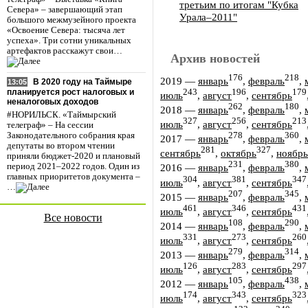
третьим по итогам "Кубка
Севера» – завершающий этап
Урала–2011"
большого межмузейного проекта
«Освоение Севера: тысяча лет
успеха». Три сотни уникальных
артефактов расскажут свои…
Архив новостей
176
218
2019
—
январь
,
февраль
,
В 2020 году на Таймыре
13:05
243
196
179
планируется рост налоговых и
июль
,
август
,
сентябрь
неналоговых доходов
262
180
2018
—
январь
,
февраль
,
#НОРИЛЬСК. «Таймырский
327
256
213
июль
,
август
,
сентябрь
телеграф» – На сессии
Законодательного собрания края
278
360
2017
—
январь
,
февраль
,
депутаты во втором чтении
281
327
сентябрь
,
октябрь
,
ноябрь
приняли бюджет-2020 и плановый
231
380
период 2021–2022 годов. Один из
2016
—
январь
,
февраль
,
главных приоритетов документа –
304
381
347
июль
,
август
,
сентябрь
…
207
345
2015
—
январь
,
февраль
,
461
346
431
июль
,
август
,
сентябрь
Все новости
108
290
2014
—
январь
,
февраль
,
331
273
260
июль
,
август
,
сентябрь
279
314
2013
—
январь
,
февраль
,
126
283
297
июль
,
август
,
сентябрь
105
438
2012
—
январь
,
февраль
,
174
343
323
июль
,
август
,
сентябрь