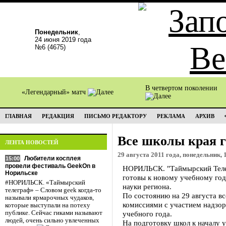
Понедельник
,
24 июня 2019 года
№6 (4675)
В четвертом поколении
«Легендарный» матч
ГЛАВНАЯ
РЕДАКЦИЯ
ПИСЬМО РЕДАКТОРУ
РЕКЛАМА
АРХИВ
Все школы края г
ЛЕНТА НОВОСТЕЙ
29 августа 2011 года, понедельник, 
Любители косплея
15:00
провели фестиваль GeekOn в
НОРИЛЬСК. "Таймырский Телег
Норильске
готовы к новому учебному год
#НОРИЛЬСК. «Таймырский
науки региона.
телеграф» – Словом geek когда-то
По состоянию на 29 августа 
называли ярмарочных чудаков,
комиссиями с участием надзор
которые выступали на потеху
публике. Сейчас гиками называют
учебного года.
людей, очень сильно увлеченных
На подготовку школ к началу 