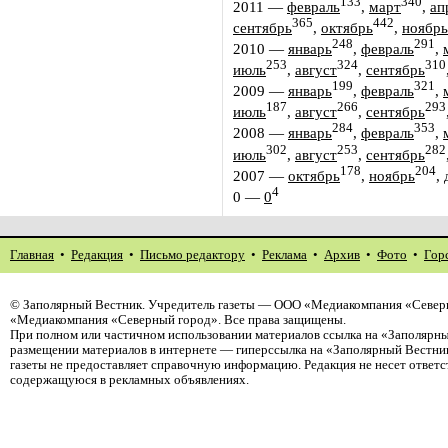
133
340
2011
—
февраль
,
март
,
ап
365
442
сентябрь
,
октябрь
,
ноябрь
248
291
2010
—
январь
,
февраль
,
253
324
310
июль
,
август
,
сентябрь
199
321
2009
—
январь
,
февраль
,
187
266
293
июль
,
август
,
сентябрь
284
353
2008
—
январь
,
февраль
,
302
253
282
июль
,
август
,
сентябрь
178
204
2007
—
октябрь
,
ноябрь
,
4
0
—
0
Главная
•
Редакция
•
Письмо редактору
•
Реклама
•
Архив
•
Фото
•
Гор
©
Заполярный Вестник
. Учредитель газеты — ООО «Медиакомпания «Северн
«Медиакомпания «Северный город». Все права защищены.
При полном или частичном использовании материалов ссылка на «Заполярны
размещении материалов в интернете — гиперссылка на «Заполярный Вестник
газеты не предоставляет справочную информацию. Редакция не несет ответ
содержащуюся в рекламных объявлениях.