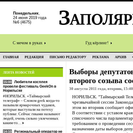
Понедельник
,
24 июня 2019 года
№6 (4675)
С мечом в руках
Гуд кёрлинг!
ГЛАВНАЯ
РЕДАКЦИЯ
ПИСЬМО РЕДАКТОРУ
РЕКЛАМА
АРХИВ
Выборы депутатов
ЛЕНТА НОВОСТЕЙ
второго созыва со
Любители косплея
15:00
провели фестиваль GeekOn в
30 августа 2011 года, вторник, 15:40
Норильске
#НОРИЛЬСК. «Таймырский
НОРИЛЬСК. "Таймырский Телегр
телеграф» – Словом geek когда-то
чрезвычайной сессии Законода
называли ярмарочных чудаков,
этом во вторник сообщает офи
которые выступали на потеху
В соответствии с уставом края
публике. Сейчас гиками называют
списочного числа парламента
людей, очень сильно увлеченных
каким-то…
требованием о проведении сес
назначении даты выборов депу
Региональный оператор не
14:10