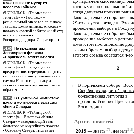
До парламентских каникул был 
может вывезти мусор из
которыми срок полномочий де
поселков Таймыра
тогда депутаты приняли реше
#НОРИЛЬСК. «Таймырский
Законодательное собрание с в
телеграф» – «РостТех» –
региональный оператор по вывозу
29-го августа президент Росс
твердых коммунальных отходов –
проведении выборов в Госдуму 
подало в краевой арбитражный суд
Законодательное собрание был
иск к управлению
проведения выборов в региона
Росприроднадзора. Оператор…
комитетом постановление депу
На предприятиях
14:05
Таким образом, выборы депута
Заполярного филиала
второго созыва состоятся 4-го
«Норникеля» зажигают елки
#НОРИЛЬСК. «Таймырский
0
телеграф» – По традиции на
предприятиях-передовиках в день
выполнения плана устанавливают
символ Нового года – елку и
←
В норильском соборе "Всех
зажигают на ней гирлянды. Таким
образом…
Скорбящих радость" прошл
божественная литургия в
В Публичной библиотеке
13:25
праздник Успения Пресвято
начали монтировать выставку
Богородицы
«Книга Севера»
#НОРИЛЬСК. «Таймырский
телеграф» – Выставка «Книга
Архив новостей
Севера» – завершающий этап
большого межмузейного проекта
176
218
2019
—
«Освоение Севера: тысяча лет
январь
,
февраль