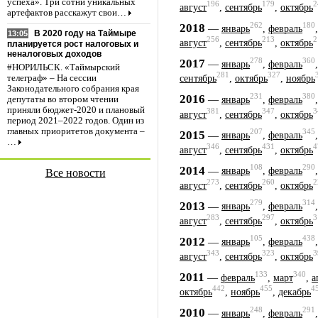
успеха». Три сотни уникальных
196
179
2
август
,
сентябрь
,
октябрь
артефактов расскажут свои…
262
180
2018
—
январь
,
февраль
В 2020 году на Таймыре
13:05
256
213
2
август
,
сентябрь
,
октябрь
планируется рост налоговых и
неналоговых доходов
278
360
2017
—
январь
,
февраль
#НОРИЛЬСК. «Таймырский
281
327
телеграф» – На сессии
сентябрь
,
октябрь
,
ноябрь
Законодательного собрания края
231
380
2016
—
январь
,
февраль
депутаты во втором чтении
приняли бюджет-2020 и плановый
381
347
3
август
,
сентябрь
,
октябрь
период 2021–2022 годов. Один из
главных приоритетов документа –
207
345
2015
—
январь
,
февраль
…
346
431
4
август
,
сентябрь
,
октябрь
108
290
2014
—
январь
,
февраль
Все новости
273
260
2
август
,
сентябрь
,
октябрь
279
314
2013
—
январь
,
февраль
283
297
3
август
,
сентябрь
,
октябрь
105
438
2012
—
январь
,
февраль
343
323
3
август
,
сентябрь
,
октябрь
133
340
2011
—
февраль
,
март
,
а
442
455
4
октябрь
,
ноябрь
,
декабрь
248
291
2010
—
январь
,
февраль