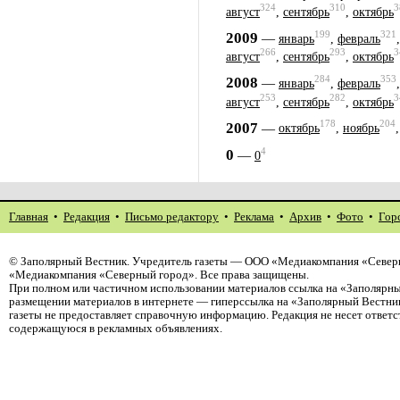
324
310
3
август
,
сентябрь
,
октябрь
199
321
2009
—
январь
,
февраль
266
293
3
август
,
сентябрь
,
октябрь
284
353
2008
—
январь
,
февраль
253
282
3
август
,
сентябрь
,
октябрь
178
204
2007
—
октябрь
,
ноябрь
4
0
—
0
Главная
•
Редакция
•
Письмо редактору
•
Реклама
•
Архив
•
Фото
•
Гор
©
Заполярный Вестник
. Учредитель газеты — ООО «Медиакомпания «Северн
«Медиакомпания «Северный город». Все права защищены.
При полном или частичном использовании материалов ссылка на «Заполярны
размещении материалов в интернете — гиперссылка на «Заполярный Вестник
газеты не предоставляет справочную информацию. Редакция не несет ответ
содержащуюся в рекламных объявлениях.