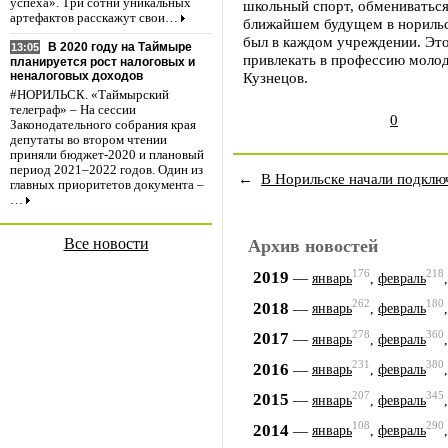
успеха». Три сотни уникальных
школьный спорт, обмениваться
артефактов расскажут свои…
ближайшем будущем в норильс
был в каждом учреждении. Это
В 2020 году на Таймыре
13:05
привлекать в профессию молод
планируется рост налоговых и
Кузнецов.
неналоговых доходов
#НОРИЛЬСК. «Таймырский
телеграф» – На сессии
0
Законодательного собрания края
депутаты во втором чтении
приняли бюджет-2020 и плановый
период 2021–2022 годов. Один из
←
В Норильске начали подклю
главных приоритетов документа –
…
Все новости
Архив новостей
176
218
2019
—
январь
,
февраль
262
180
2018
—
январь
,
февраль
278
360
2017
—
январь
,
февраль
231
380
2016
—
январь
,
февраль
207
345
2015
—
январь
,
февраль
108
290
2014
—
январь
,
февраль