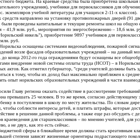
местного бюджета. На краевые средства была приобретена школьная 
ательного учреждения), учебники для первоклассников для обучен
ыс. экземпляров учебной литературы для учащихся 2-11-х классов).
х средств направлено на установку противопожарных дверей (91 дв
 были проведены капитальные и текущие ремонты школ на общую с
 41,9 млн. руб., мероприятия по энергосбережению – 18,6 млн. руб
рильский никель"), приобретение 9897 учебников для первоклассн
млн. руб.
 Норильска оснащены системами видеонаблюдения, пожарной сигна
ждений возле фасадов образовательных учреждений – на данный м
, до конца 2012-го года ограждениями будут оснащены все общеоб
огами внедрение новой системы оплаты труда (НСОТ) – в Норильске
ых актов. Как отметил губернатор, "среди учителей должны быть з
ться к тому, чтобы их доход был максимально приближен к средне
ть опыт норильских образовательных учреждений в части взаимод
осили Главу региона оказать содействие в рассмотрении требовани
жна превышать 25 человек. В то же время, согласно действующему з
ебенку в поступлении в школу по месту жительства. По словам дир
, чтобы соблюсти интересы детей, и платить штрафы, которые дост
ействие в решении данной проблемы, а также еще раз обсудить с д
ов краеведения для старшеклассников – по мнению учителей, для у
ю, а не двух, как это есть сейчас.
 бюджетной сферы в ближайшее время должны стать креативным кл
ольшей степени зависят жизненные ориентиры подрастающего покол