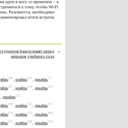
а идти в ногу со временем – в
ремиться к тому, чтобы Wi-Fi
ень. Разумеется, необходимо
комментировал итоги встречи
студентов благословят перед
→
началом учебного года
242
212
71
тябрь
,
ноябрь
,
декабрь
217
216
172
тябрь
,
ноябрь
,
декабрь
212
,
декабрь
349
352
371
тябрь
,
ноябрь
,
декабрь
473
376
460
тябрь
,
ноябрь
,
декабрь
223
268
353
тябрь
,
ноябрь
,
декабрь