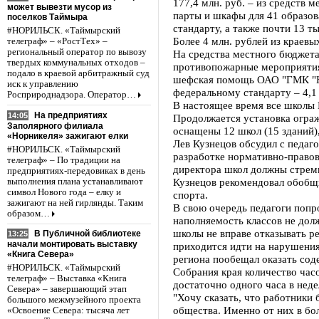
177,4 млн. руб. – из средств 
может вывезти мусор из
парты и шкафы для 41 образов
поселков Таймыра
стандарту, а также почти 13 т
#НОРИЛЬСК. «Таймырский
Более 4 млн. рублей из краевы
телеграф» – «РостТех» –
региональный оператор по вывозу
На средства местного бюджета
твердых коммунальных отходов –
противопожарные мероприятия –
подало в краевой арбитражный суд
шефская помощь ОАО "ГМК "Но
иск к управлению
федеральному стандарту – 4,1 
Росприроднадзора. Оператор…
В настоящее время все школы
На предприятиях
14:05
Продолжается установка огра
Заполярного филиала
оснащены 12 школ (15 зданий)
«Норникеля» зажигают елки
Лев Кузнецов обсудил с педаг
#НОРИЛЬСК. «Таймырский
разработке нормативно-правов
телеграф» – По традиции на
директора школ должны стреми
предприятиях-передовиках в день
Кузнецов рекомендовал обобщи
выполнения плана устанавливают
символ Нового года – елку и
спорта.
зажигают на ней гирлянды. Таким
В свою очередь педагоги попр
образом…
наполняемость классов не дол
школы не вправе отказывать р
В Публичной библиотеке
13:25
начали монтировать выставку
приходится идти на нарушения
«Книга Севера»
региона пообещал оказать сод
#НОРИЛЬСК. «Таймырский
Собрания края количество час
телеграф» – Выставка «Книга
достаточно одного часа в недел
Севера» – завершающий этап
"Хочу сказать, что работники
большого межмузейного проекта
общества. Именно от них в б
«Освоение Севера: тысяча лет