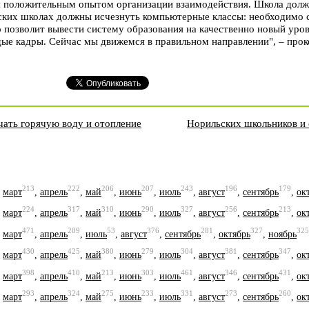
 положительным опытом организации взаимодействия. Школа должн
ких школах должны исчезнуть компьютерные классы: необходимо ст
 позволит вывести систему образования на качественно новый уров
ые кадры. Сейчас мы движемся в правильном направлении", – про
чать горячую воду и отопление
Норильских школьников и 
213
222
206
207
243
196
179
,
март
,
апрель
,
май
,
июнь
,
июль
,
август
,
сентябрь
,
ок
224
317
310
290
327
256
213
,
март
,
апрель
,
май
,
июнь
,
июль
,
август
,
сентябрь
,
ок
471
209
53
376
281
327
325
,
март
,
апрель
,
июль
,
август
,
сентябрь
,
октябрь
,
ноябрь
430
425
380
279
304
381
347
,
март
,
апрель
,
май
,
июнь
,
июль
,
август
,
сентябрь
,
ок
398
410
213
303
461
346
431
,
март
,
апрель
,
май
,
июнь
,
июль
,
август
,
сентябрь
,
ок
293
324
275
233
331
273
260
,
март
,
апрель
,
май
,
июнь
,
июль
,
август
,
сентябрь
,
ок