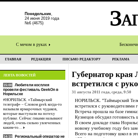
Понедельник
,
24 июня 2019 года
№6 (4675)
С мечом в руках
Бесконеч
ГЛАВНАЯ
РЕДАКЦИЯ
ПИСЬМО РЕДАКТОРУ
РЕКЛАМА
Губернатор края 
ЛЕНТА НОВОСТЕЙ
встретился с рук
Любители косплея
15:00
провели фестиваль GeekOn в
31 августа 2011 года, среда, 9:50
Норильске
#НОРИЛЬСК. «Таймырский
НОРИЛЬСК. "Таймырский Телегр
телеграф» – Словом geek когда-то
встретился с руководителями 
называли ярмарочных чудаков,
Встреча прошла на базе гимна
которые выступали на потеху
Кузнецов обсудил готовность 
публике. Сейчас гиками называют
В своем докладе глава Нориль
людей, очень сильно увлеченных
каким-то…
новому учебному году без зам
Всего на подготовку школ в это
Региональный оператор не
14:10