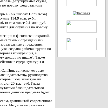
мебель (регулируемые стулья,
ия по новому федеральному
ерь в 23-х школах Норильска).
умму 114,9 млн. руб.,
. (в том числе 2,1 млн. руб. –
иков для обучения по новому
лизации и физической охраной.
омент такими ограждениями
разовательные учреждения.
 уже создана рабочая группа по
доровая конкуренция, а
му доходу по школе". Также
ействия в сфере культуры и
й СанПин, согласно которым
аконодательству, руководство
екторов школ, зачастую им
игают 20 тыс. руб. Глава
епутатами Законодательного
своения данного предмета будет
ассом, доминантой современного
ения. Мы должны развивать