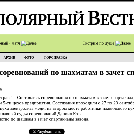
рный» матч
Экстрим по душе
АРХИВ
ФОТО
ГОРСПРАВКА
соревнований по шахматам в зачет с
16
раф" – Состоялись соревнования по шахматам в зачет спартакиад
 5-ти цехов предприятия. Состязания проходили с 27 по 29 сентябр
цеха электролиза меди, на втором месте работники плавильного цех
 главный судья соревнований Даниил Кот.
нство по шашкам в зачет спартакиады завода.