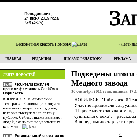
Понедельник
,
24 июня 2019 года
№6 (4675)
Бесконечная красота Поморья
«Легенда
ГЛАВНАЯ
РЕДАКЦИЯ
ПИСЬМО РЕДАКТОРУ
РЕКЛАМА
Подведены итоги 
ЛЕНТА НОВОСТЕЙ
Медного завода
Любители косплея
15:00
провели фестиваль GeekOn в
30 сентября 2011 года, пятница, 17:
Норильске
#НОРИЛЬСК. «Таймырский
НОРИЛЬСК. "Таймырский Телег
телеграф» – Словом geek когда-то
Участие принимали сотрудники
называли ярмарочных чудаков,
"Первое место заняла команда 
которые выступали на потеху
сушильного цеха", – рассказал
публике. Сейчас гиками называют
В понедельник стартует перве
людей, очень сильно увлеченных
каким-то…
0
Региональный оператор не
14:10