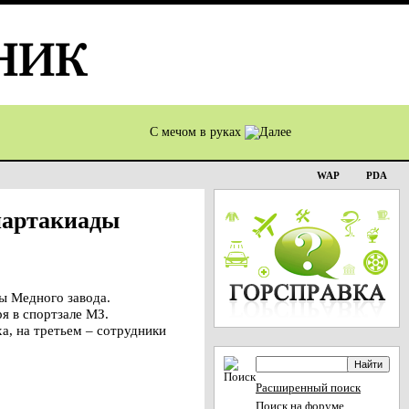
С мечом в руках
WAP
PDA
партакиады
ы Медного завода.
я в спортзале МЗ.
а, на третьем – сотрудники
Расширенный поиск
Поиск на форуме