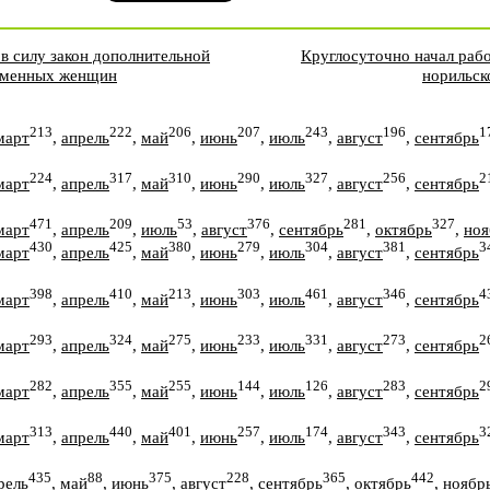
 в силу закон дополнительной
Круглосуточно начал рабо
еменных женщин
норильск
213
222
206
207
243
196
1
март
,
апрель
,
май
,
июнь
,
июль
,
август
,
сентябрь
224
317
310
290
327
256
2
март
,
апрель
,
май
,
июнь
,
июль
,
август
,
сентябрь
471
209
53
376
281
327
март
,
апрель
,
июль
,
август
,
сентябрь
,
октябрь
,
ноя
430
425
380
279
304
381
3
март
,
апрель
,
май
,
июнь
,
июль
,
август
,
сентябрь
398
410
213
303
461
346
4
март
,
апрель
,
май
,
июнь
,
июль
,
август
,
сентябрь
293
324
275
233
331
273
2
март
,
апрель
,
май
,
июнь
,
июль
,
август
,
сентябрь
282
355
255
144
126
283
2
март
,
апрель
,
май
,
июнь
,
июль
,
август
,
сентябрь
313
440
401
257
174
343
3
март
,
апрель
,
май
,
июнь
,
июль
,
август
,
сентябрь
435
88
375
228
365
442
рель
,
май
,
июнь
,
август
,
сентябрь
,
октябрь
,
ноябр