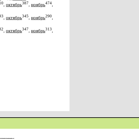
10
387
474
,
октябрь
,
ноябрь
,
93
345
290
,
октябрь
,
ноябрь
,
82
347
313
,
октябрь
,
ноябрь
,
ащищены.