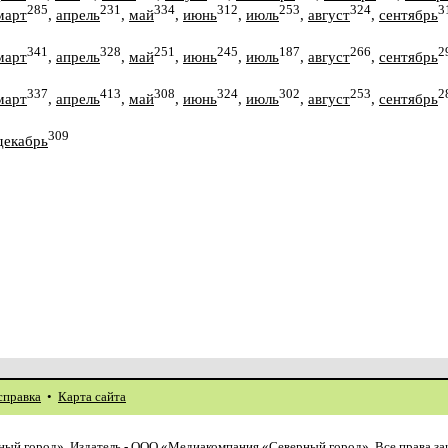
285
231
334
312
253
324
3
март
,
апрель
,
май
,
июнь
,
июль
,
август
,
сентябрь
341
328
251
245
187
266
2
март
,
апрель
,
май
,
июнь
,
июль
,
август
,
сентябрь
337
413
308
324
302
253
2
март
,
апрель
,
май
,
июнь
,
июль
,
август
,
сентябрь
309
декабрь
справка
•
Карта сайта
ый город». Издатель - ООО «Медиакомпания «Северный город». Все права з