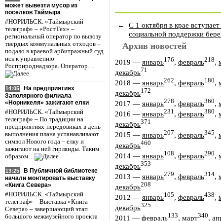
может вывезти мусор из
поселков Таймыра
#НОРИЛЬСК. «Таймырский
←
С 1 октября в крае вступает
телеграф» – «РостТех» –
социальной поддержки бер
региональный оператор по вывозу
твердых коммунальных отходов –
Архив новостей
подало в краевой арбитражный суд
иск к управлению
176
218
2019
—
январь
,
февраль
,
Росприроднадзора. Оператор…
71
декабрь
262
180
2018
—
январь
,
февраль
,
На предприятиях
14:05
172
декабрь
Заполярного филиала
278
360
«Норникеля» зажигают елки
2017
—
январь
,
февраль
,
231
380
#НОРИЛЬСК. «Таймырский
2016
—
январь
,
февраль
,
телеграф» – По традиции на
371
декабрь
предприятиях-передовиках в день
207
345
2015
—
январь
,
февраль
,
выполнения плана устанавливают
символ Нового года – елку и
460
декабрь
зажигают на ней гирлянды. Таким
108
290
2014
—
январь
,
февраль
,
образом…
353
декабрь
В Публичной библиотеке
13:25
279
314
2013
—
январь
,
февраль
,
начали монтировать выставку
208
«Книга Севера»
декабрь
#НОРИЛЬСК. «Таймырский
105
438
2012
—
январь
,
февраль
,
телеграф» – Выставка «Книга
325
декабрь
Севера» – завершающий этап
133
340
большого межмузейного проекта
2011
—
февраль
,
март
,
ап