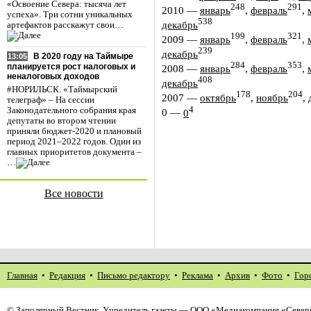
«Освоение Севера: тысяча лет
248
291
2010
—
январь
,
февраль
,
успеха». Три сотни уникальных
538
декабрь
артефактов расскажут свои…
199
321
2009
—
январь
,
февраль
,
239
декабрь
В 2020 году на Таймыре
13:05
284
353
планируется рост налоговых и
2008
—
январь
,
февраль
,
неналоговых доходов
408
декабрь
#НОРИЛЬСК. «Таймырский
178
204
2007
—
октябрь
,
ноябрь
,
телеграф» – На сессии
4
Законодательного собрания края
0
—
0
депутаты во втором чтении
приняли бюджет-2020 и плановый
период 2021–2022 годов. Один из
главных приоритетов документа –
…
Все новости
Главная
•
Редакция
•
Письмо редактору
•
Реклама
•
Архив
•
Фото
•
Гор
©
Заполярный Вестник
. Учредитель газеты — ООО «Медиакомпания «Северн