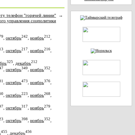
ту телефон "горячей линии"
→
ого управления соцполитики
79
242
212
,
октябрь
,
ноябрь
,
13
217
216
,
октябрь
,
ноябрь
,
325
212
брь
,
декабрь
47
349
352
,
октябрь
,
ноябрь
,
31
473
376
,
октябрь
,
ноябрь
,
60
223
268
,
октябрь
,
ноябрь
,
97
317
279
,
октябрь
,
ноябрь
,
23
398
352
,
октябрь
,
ноябрь
,
455
456
ь
,
декабрь