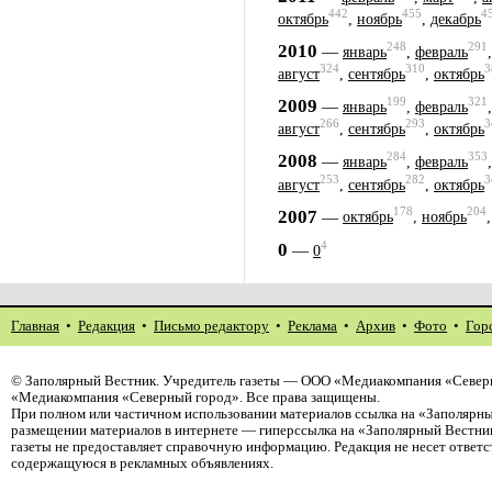
442
455
4
октябрь
,
ноябрь
,
декабрь
248
291
2010
—
январь
,
февраль
324
310
3
август
,
сентябрь
,
октябрь
199
321
2009
—
январь
,
февраль
266
293
3
август
,
сентябрь
,
октябрь
284
353
2008
—
январь
,
февраль
253
282
3
август
,
сентябрь
,
октябрь
178
204
2007
—
октябрь
,
ноябрь
4
0
—
0
Главная
•
Редакция
•
Письмо редактору
•
Реклама
•
Архив
•
Фото
•
Гор
©
Заполярный Вестник
. Учредитель газеты — ООО «Медиакомпания «Северн
«Медиакомпания «Северный город». Все права защищены.
При полном или частичном использовании материалов ссылка на «Заполярны
размещении материалов в интернете — гиперссылка на «Заполярный Вестник
газеты не предоставляет справочную информацию. Редакция не несет ответ
содержащуюся в рекламных объявлениях.