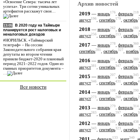
«Освоение Севера: тысяча лет
Архив новостей
успеха». Три сотни уникальных
артефактов расскажут свои…
176
218
2019
—
январь
,
февраль
196
179
2
август
,
сентябрь
,
октябрь
В 2020 году на Таймыре
13:05
262
180
2018
—
январь
,
февраль
планируется рост налоговых и
неналоговых доходов
256
213
2
август
,
сентябрь
,
октябрь
#НОРИЛЬСК. «Таймырский
278
360
2017
—
январь
,
февраль
телеграф» – На сессии
Законодательного собрания края
281
327
сентябрь
,
октябрь
,
ноябрь
депутаты во втором чтении
приняли бюджет-2020 и плановый
231
380
2016
—
январь
,
февраль
период 2021–2022 годов. Один из
381
347
3
август
,
сентябрь
,
октябрь
главных приоритетов документа –
…
207
345
2015
—
январь
,
февраль
346
431
4
август
,
сентябрь
,
октябрь
Все новости
108
290
2014
—
январь
,
февраль
273
260
2
август
,
сентябрь
,
октябрь
279
314
2013
—
январь
,
февраль
283
297
3
август
,
сентябрь
,
октябрь
105
438
2012
—
январь
,
февраль
343
323
3
август
,
сентябрь
,
октябрь
133
340
2011
—
февраль
,
март
,
а