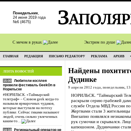
Понедельник
,
24 июня 2019 года
№6 (4675)
С мечом в руках
Экстрим по душе
ГЛАВНАЯ
РЕДАКЦИЯ
ПИСЬМО РЕДАКТОРУ
РЕКЛАМА
АРХИВ
Найдены похитит
ЛЕНТА НОВОСТЕЙ
Дудинке
Любители косплея
15:00
провели фестиваль GeekOn в
9 апреля 2012 года, понедельник, 13
Норильске
#НОРИЛЬСК. «Таймырский
НОРИЛЬСК. "Таймырский Телег
телеграф» – Словом geek когда-то
раскрыли серию грабежей дамс
называли ярмарочных чудаков,
службе Отдела МВД России по
которые выступали на потеху
Жертвами стали 3 жительницы 
публике. Сейчас гиками называют
Внезапно появлялся незнакомы
людей, очень сильно увлеченных
каким-то…
рук сумочки и скрывался. Лиц
капюшоном. Дудинчанки стали 
Региональный оператор не
14:10