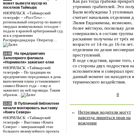
Как раз тогда грабежи прекрат
может вывезти мусор из
утренних грабителей. Это полу
поселков Таймыра
Были возбуждены 3 уголовных д
#НОРИЛЬСК. «Таймырский
считает начальник отделения 
телеграф» – «РостТех» –
региональный оператор по вывозу
Лилия Евдокимова, возможно, 
твердых коммунальных отходов –
более жёсткую, поскольку дозн
подало в краевой арбитражный суд
совершались в составе группы 
иск к управлению
раскаяние получены от трёх н
Росприроднадзора. Оператор…
возрасте от 14-ти до 16-ти лет
отделении по делам несоверш
На предприятиях
14:05
преступлений.
Заполярного филиала
В ходе следствия, кроме того,
«Норникеля» зажигают елки
со стороны двух подростков н
#НОРИЛЬСК. «Таймырский
исполнителем и совершал прес
телеграф» – По традиции на
данный момент он находится н
предприятиях-передовиках в день
выполнения плана устанавливают
термического воздействия.
символ Нового года – елку и
зажигают на ней гирлянды. Таким
0
образом…
В Публичной библиотеке
13:25
начали монтировать выставку
←
Нетрезвые водители могут
«Книга Севера»
навсегда лишиться прав на
#НОРИЛЬСК. «Таймырский
вождение
телеграф» – Выставка «Книга
Севера» – завершающий этап
большого межмузейного проекта