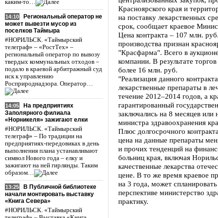
каким-то…
Красноярского края и террит
Региональный оператор не
на поставку лекарственных сре
14:10
может вывезти мусор из
срок, сообщает краевое Минис
поселков Таймыра
Цена контракта – 107 млн. ру
#НОРИЛЬСК. «Таймырский
производства признан красно
телеграф» – «РостТех» –
"Красфарма". Всего в аукцион
региональный оператор по вывозу
компании. В результате торгов
твердых коммунальных отходов –
подало в краевой арбитражный суд
более 16 млн. руб.
иск к управлению
"Реализация данного контракт
Росприроднадзора. Оператор…
лекарственные препараты в ле
течение 2012–2014 годов, а к
гарантированный государствен
На предприятиях
14:05
Заполярного филиала
заключались на 8 месяцев или 
«Норникеля» зажигают елки
министра здравоохранения кра
#НОРИЛЬСК. «Таймырский
Плюс долгосрочного контракта 
телеграф» – По традиции на
цена на данные препараты мен
предприятиях-передовиках в день
и прочих тенденций на финанс
выполнения плана устанавливают
больниц края, включая Норильс
символ Нового года – елку и
зажигают на ней гирлянды. Таким
качественные лекарства отече
образом…
цене. В то же время краевое п
на 3 года, может спланироват
В Публичной библиотеке
13:25
перспективе министерство здр
начали монтировать выставку
практику.
«Книга Севера»
#НОРИЛЬСК. «Таймырский
телеграф» – Выставка «Книга