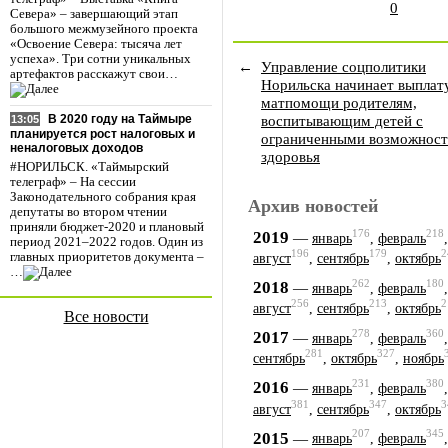
0
Севера» – завершающий этап
большого межмузейного проекта
«Освоение Севера: тысяча лет
успеха». Три сотни уникальных
←
Управление соцполитики
артефактов расскажут свои…
Норильска начинает выплат
матпомощи родителям,
воспитывающим детей с
В 2020 году на Таймыре
13:05
планируется рост налоговых и
ограниченными возможнос
неналоговых доходов
здоровья
#НОРИЛЬСК. «Таймырский
телеграф» – На сессии
Законодательного собрания края
Архив новостей
депутаты во втором чтении
приняли бюджет-2020 и плановый
176
218
2019
—
январь
,
февраль
период 2021–2022 годов. Один из
196
179
2
главных приоритетов документа –
август
,
сентябрь
,
октябрь
…
262
180
2018
—
январь
,
февраль
256
213
2
август
,
сентябрь
,
октябрь
Все новости
278
360
2017
—
январь
,
февраль
281
327
сентябрь
,
октябрь
,
ноябрь
231
380
2016
—
январь
,
февраль
381
347
3
август
,
сентябрь
,
октябрь
207
345
2015
—
январь
,
февраль