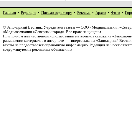
Главная
•
Редакция
•
Письмо редактору
•
Реклама
•
Архив
•
Фото
•
Гор
©
Заполярный Вестник
. Учредитель газеты — ООО «Медиакомпания «Северн
«Медиакомпания «Северный город». Все права защищены.
При полном или частичном использовании материалов ссылка на «Заполярны
размещении материалов в интернете — гиперссылка на «Заполярный Вестник
газеты не предоставляет справочную информацию. Редакция не несет ответ
содержащуюся в рекламных объявлениях.