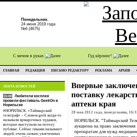
Понедельник
,
24 июня 2019 года
№6 (4675)
С мечом в руках
Гуд кёрлинг!
ГЛАВНАЯ
РЕДАКЦИЯ
ПИСЬМО РЕДАКТОРУ
РЕКЛАМА
АРХИВ
Впервые заключен
ЛЕНТА НОВОСТЕЙ
поставку лекарст
Любители косплея
15:00
провели фестиваль GeekOn в
аптеки края
Норильске
#НОРИЛЬСК. «Таймырский
28 мая 2012 года, понедельник, 16:3
телеграф» – Словом geek когда-то
называли ярмарочных чудаков,
НОРИЛЬСК. "Таймырский Теле
которые выступали на потеху
аукциона на право заключения
публике. Сейчас гиками называют
препаратам для нужд медицин
людей, очень сильно увлеченных
централизованных закупок, п