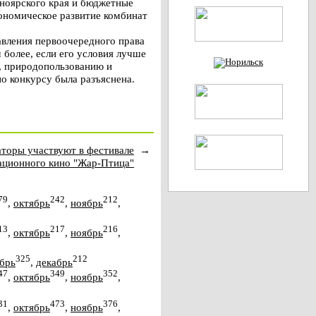
ноярского края и бюджетные
кономическое развитие комбинат
авления первоочередного права
 более, если его условия лучше
, природопользованию и
по конкурсу была разъяснена.
торы участвуют в фестивале
→
ационного кино "Жар-Птица"
79
242
212
,
октябрь
,
ноябрь
,
13
217
216
,
октябрь
,
ноябрь
,
325
212
брь
,
декабрь
47
349
352
,
октябрь
,
ноябрь
,
31
473
376
,
октябрь
,
ноябрь
,