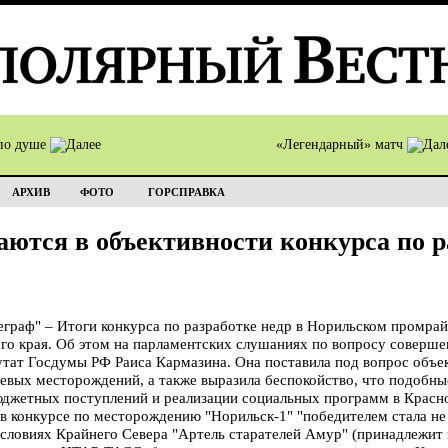
по душе
«Легендарный» матч
АРХИВ
ФОТО
ГОРСПРАВКА
аются в объективности конкурса по р
раф" – Итоги конкурса по разработке недр в Норильском промрай
го края. Об этом на парламентских слушаниях по вопросу соверш
утат Госдумы РФ Раиса Кармазина. Она поставила под вопрос объе
левых месторождений, а также выразила беспокойство, что подобн
юджетных поступлений и реализации социальных программ в Красно
 в конкурсе по месторождению "Норильск-1" "победителем стала 
словиях Крайнего Севера "Артель старателей Амур" (принадлежит 