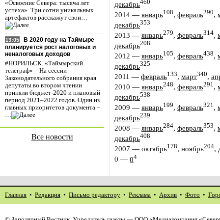
460
«Освоение Севера: тысяча лет
декабрь
успеха». Три сотни уникальных
108
290
2014
—
январь
,
февраль
,
артефактов расскажут свои…
353
декабрь
279
314
2013
—
январь
,
февраль
,
В 2020 году на Таймыре
13:05
208
декабрь
планируется рост налоговых и
105
438
неналоговых доходов
2012
—
январь
,
февраль
,
#НОРИЛЬСК. «Таймырский
325
декабрь
телеграф» – На сессии
133
340
2011
—
февраль
,
март
,
ап
Законодательного собрания края
248
291
депутаты во втором чтении
2010
—
январь
,
февраль
,
приняли бюджет-2020 и плановый
538
декабрь
период 2021–2022 годов. Один из
199
321
2009
—
январь
,
февраль
,
главных приоритетов документа –
…
239
декабрь
284
353
2008
—
январь
,
февраль
,
Все новости
408
декабрь
178
204
2007
—
октябрь
,
ноябрь
,
4
0
—
0
Главная
•
Редакция
•
Письмо редактору
•
Реклама
•
Архив
•
Фото
•
Гор
©
Заполярный Вестник
. Учредитель газеты — ООО «Медиакомпания «Северн