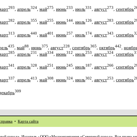
293
324
275
233
331
273
2
март
,
апрель
,
май
,
июнь
,
июль
,
август
,
сентябрь
282
355
255
144
126
283
2
март
,
апрель
,
май
,
июнь
,
июль
,
август
,
сентябрь
313
440
401
257
174
343
3
март
,
апрель
,
май
,
июнь
,
июль
,
август
,
сентябрь
435
88
375
228
365
442
рель
,
май
,
июнь
,
август
,
сентябрь
,
октябрь
,
ноябр
285
231
334
312
253
324
3
март
,
апрель
,
май
,
июнь
,
июль
,
август
,
сентябрь
341
328
251
245
187
266
2
март
,
апрель
,
май
,
июнь
,
июль
,
август
,
сентябрь
337
413
308
324
302
253
2
март
,
апрель
,
май
,
июнь
,
июль
,
август
,
сентябрь
309
декабрь
справка
•
Карта сайта
ый город». Издатель - ООО «Медиакомпания «Северный город». Все права з