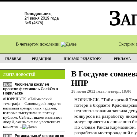
Понедельник
,
24 июня 2019 года
№6 (4675)
В четвертом поколении
Экстрим 
ГЛАВНАЯ
РЕДАКЦИЯ
ПИСЬМО РЕДАКТОРУ
РЕКЛАМА
В Госдуме сомнев
ЛЕНТА НОВОСТЕЙ
НПР
Любители косплея
15:00
провели фестиваль GeekOn в
28 июня 2012 года, четверг, 18:00
Норильске
#НОРИЛЬСК. «Таймырский
НОРИЛЬСК. "Таймырский Телег
телеграф» – Словом geek когда-то
потери в бюджете Красноярско
называли ярмарочных чудаков,
недропользования заявила деп
которые выступали на потеху
конкурсов на разработку нике
публике. Сейчас гиками называют
могут привести к снижению б
людей, очень сильно увлеченных
каким-то…
По словам Раисы Кармазиной,
разработок месторождений в у
Региональный оператор не
14:10