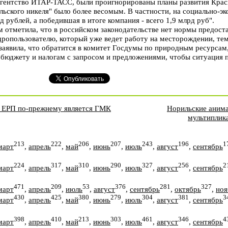
 агентство ИТАР-ТАСС, были проигнорированы планы развития Крас
ьского никеля" было более весомым. В частности, на социально-э
д рублей, а победившая в итоге компания - всего 1,9 млрд руб".
 отметила, что в российском законодательстве нет нормы предост
дропользователю, который уже ведет работу на месторождении, тем
заявила, что обратится в комитет Госдумы по природным ресурсам
о бюджету и налогам с запросом и предложениями, чтобы ситуация 
г ЕРП по-прежнему является ГМК
Норильские анима
мультиплик
213
222
206
207
243
196
1
март
,
апрель
,
май
,
июнь
,
июль
,
август
,
сентябрь
224
317
310
290
327
256
2
март
,
апрель
,
май
,
июнь
,
июль
,
август
,
сентябрь
471
209
53
376
281
327
март
,
апрель
,
июль
,
август
,
сентябрь
,
октябрь
,
ноя
430
425
380
279
304
381
3
март
,
апрель
,
май
,
июнь
,
июль
,
август
,
сентябрь
398
410
213
303
461
346
4
март
,
апрель
,
май
,
июнь
,
июль
,
август
,
сентябрь