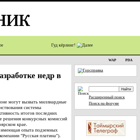
Гуд кёрлинг!
WAP
PDA
азработке недр в
Расширенный поиск
оне могут вызвать миллиардные
Поиск на форуме
енствования системы
ктивность итогов последних
ые решения конкурсных комиссий
ярском крае.
не имеющая опыта подземных
компании "Русская платина").