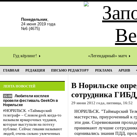
Понедельник
,
24 июня 2019 года
№6 (4675)
Гуд кёрлинг!
«Легендарный» матч
ГЛАВНАЯ
РЕДАКЦИЯ
ПИСЬМО РЕДАКТОРУ
РЕКЛАМА
АРХИВ
В Норильске опре
ЛЕНТА НОВОСТЕЙ
сотрудника ГИБ
Любители косплея
15:00
провели фестиваль GeekOn в
29 июня 2012 года, пятница, 16:52
Норильске
#НОРИЛЬСК. «Таймырский
НОРИЛЬСК. "Таймырский Теле
телеграф» – Словом geek когда-то
мастерства, приуроченный к 
называли ярмарочных чудаков,
эти дни. Соревнования проходя
которые выступали на потеху
принимают лучшие сотрудники 
публике. Сейчас гиками называют
оценивались знания ПДД, прохо
людей, очень сильно увлеченных