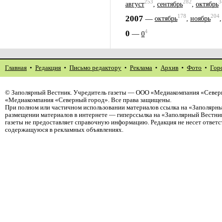
253
282
3
август
,
сентябрь
,
октябрь
178
204
2007
—
октябрь
,
ноябрь
4
0
—
0
Главная
•
Редакция
•
Письмо редактору
•
Реклама
•
Архив
•
Фото
•
Гор
©
Заполярный Вестник
. Учредитель газеты — ООО «Медиакомпания «Северн
«Медиакомпания «Северный город». Все права защищены.
При полном или частичном использовании материалов ссылка на «Заполярны
размещении материалов в интернете — гиперссылка на «Заполярный Вестник
газеты не предоставляет справочную информацию. Редакция не несет ответ
содержащуюся в рекламных объявлениях.