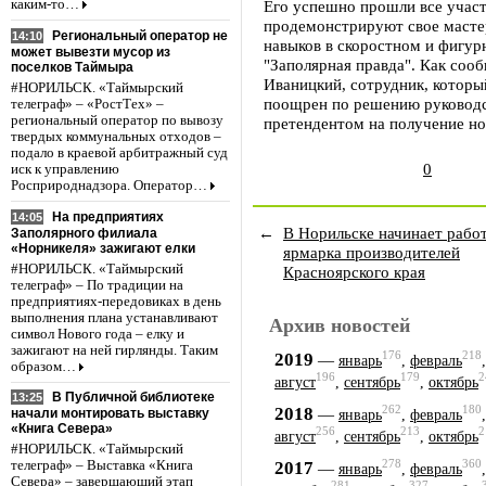
каким-то…
Его успешно прошли все участ
продемонстрируют свое мастер
Региональный оператор не
14:10
навыков в скоростном и фигур
может вывезти мусор из
"Заполярная правда". Как соо
поселков Таймыра
Иваницкий, сотрудник, которы
#НОРИЛЬСК. «Таймырский
поощрен по решению руководст
телеграф» – «РостТех» –
региональный оператор по вывозу
претендентом на получение но
твердых коммунальных отходов –
подало в краевой арбитражный суд
0
иск к управлению
Росприроднадзора. Оператор…
На предприятиях
14:05
←
В Норильске начинает рабо
Заполярного филиала
«Норникеля» зажигают елки
ярмарка производителей
#НОРИЛЬСК. «Таймырский
Красноярского края
телеграф» – По традиции на
предприятиях-передовиках в день
выполнения плана устанавливают
Архив новостей
символ Нового года – елку и
зажигают на ней гирлянды. Таким
176
218
2019
—
январь
,
февраль
образом…
196
179
2
август
,
сентябрь
,
октябрь
В Публичной библиотеке
13:25
262
180
2018
—
начали монтировать выставку
январь
,
февраль
«Книга Севера»
256
213
2
август
,
сентябрь
,
октябрь
#НОРИЛЬСК. «Таймырский
278
360
2017
телеграф» – Выставка «Книга
—
январь
,
февраль
Севера» – завершающий этап
281
327