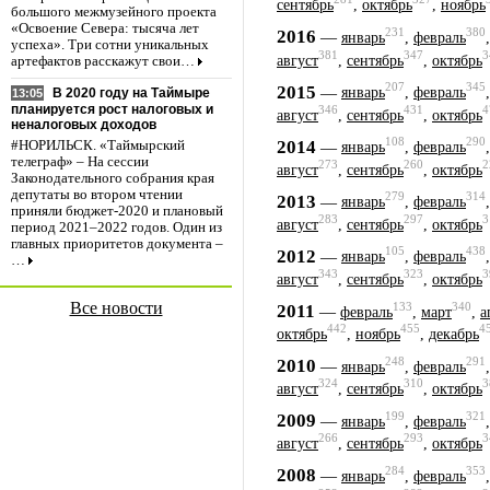
сентябрь
,
октябрь
,
ноябрь
большого межмузейного проекта
«Освоение Севера: тысяча лет
231
380
2016
—
январь
,
февраль
успеха». Три сотни уникальных
381
347
3
август
,
сентябрь
,
октябрь
артефактов расскажут свои…
207
345
2015
—
январь
,
февраль
В 2020 году на Таймыре
13:05
планируется рост налоговых и
346
431
4
август
,
сентябрь
,
октябрь
неналоговых доходов
108
290
2014
—
#НОРИЛЬСК. «Таймырский
январь
,
февраль
телеграф» – На сессии
273
260
2
август
,
сентябрь
,
октябрь
Законодательного собрания края
депутаты во втором чтении
279
314
2013
—
январь
,
февраль
приняли бюджет-2020 и плановый
283
297
3
август
,
сентябрь
,
октябрь
период 2021–2022 годов. Один из
главных приоритетов документа –
105
438
2012
—
январь
,
февраль
…
343
323
3
август
,
сентябрь
,
октябрь
Все новости
133
340
2011
—
февраль
,
март
,
а
442
455
4
октябрь
,
ноябрь
,
декабрь
248
291
2010
—
январь
,
февраль
324
310
3
август
,
сентябрь
,
октябрь
199
321
2009
—
январь
,
февраль
266
293
3
август
,
сентябрь
,
октябрь
284
353
2008
—
январь
,
февраль