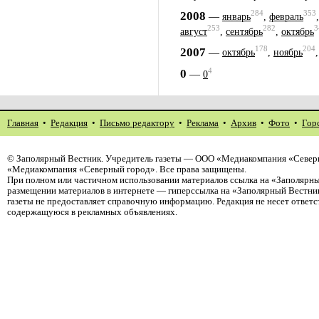
284
353
2008
—
январь
,
февраль
253
282
3
август
,
сентябрь
,
октябрь
178
204
2007
—
октябрь
,
ноябрь
4
0
—
0
Главная
•
Редакция
•
Письмо редактору
•
Реклама
•
Архив
•
Фото
•
Гор
©
Заполярный Вестник
. Учредитель газеты — ООО «Медиакомпания «Северн
«Медиакомпания «Северный город». Все права защищены.
При полном или частичном использовании материалов ссылка на «Заполярны
размещении материалов в интернете — гиперссылка на «Заполярный Вестник
газеты не предоставляет справочную информацию. Редакция не несет ответ
содержащуюся в рекламных объявлениях.