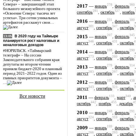
Севера» – завершающий этап
278
360
2017
—
январь
,
февраль
большого межмузейного проекта
281
327
сентябрь
,
октябрь
,
ноябрь
«Освоение Севера: тысяча лет
успеха». Три сотни уникальных
231
380
2016
—
январь
,
февраль
артефактов расскажут свои…
381
347
3
август
,
сентябрь
,
октябрь
207
345
2015
—
В 2020 году на Таймыре
январь
,
февраль
13:05
планируется рост налоговых и
346
431
4
август
,
сентябрь
,
октябрь
неналоговых доходов
108
290
#НОРИЛЬСК. «Таймырский
2014
—
январь
,
февраль
телеграф» – На сессии
273
260
2
август
,
сентябрь
,
октябрь
Законодательного собрания края
депутаты во втором чтении
279
314
2013
—
январь
,
февраль
приняли бюджет-2020 и плановый
283
297
3
август
,
сентябрь
,
октябрь
период 2021–2022 годов. Один из
главных приоритетов документа –
105
438
2012
—
январь
,
февраль
…
343
323
3
август
,
сентябрь
,
октябрь
Все новости
133
340
2011
—
февраль
,
март
,
а
442
455
4
октябрь
,
ноябрь
,
декабрь
248
291
2010
—
январь
,
февраль
324
310
3
август
,
сентябрь
,
октябрь
199
321
2009
—
январь
,
февраль
266
293
3
август
,
сентябрь
,
октябрь