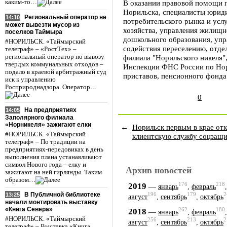
каким-то…
В оказании правовой помощи 
Норильска, специалисты юрид
Региональный оператор не
14:10
потребительского рынка и усл
может вывезти мусор из
хозяйства, управления жилищн
поселков Таймыра
дошкольного образования, упр
#НОРИЛЬСК. «Таймырский
содействия переселению, отде
телеграф» – «РостТех» –
региональный оператор по вывозу
филиала "Норильского никеля"
твердых коммунальных отходов –
Инспекции ФНС России по Нор
подало в краевой арбитражный суд
приставов, пенсионного фонда
иск к управлению
Росприроднадзора. Оператор…
0
На предприятиях
14:05
Заполярного филиала
«Норникеля» зажигают елки
←
Норильск первым в крае от
#НОРИЛЬСК. «Таймырский
клиентскую службу соцзащ
телеграф» – По традиции на
предприятиях-передовиках в день
выполнения плана устанавливают
символ Нового года – елку и
Архив новостей
зажигают на ней гирлянды. Таким
образом…
176
218
2019
—
январь
,
февраль
В Публичной библиотеке
196
179
2
13:25
август
,
сентябрь
,
октябрь
начали монтировать выставку
«Книга Севера»
262
180
2018
—
январь
,
февраль
#НОРИЛЬСК. «Таймырский
256
213
2
август
,
сентябрь
,
октябрь
телеграф» – Выставка «Книга