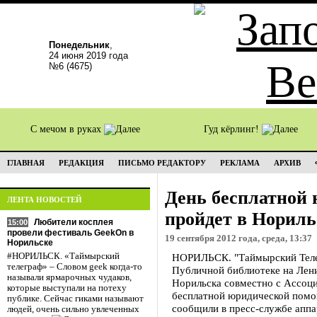
Понедельник
,
24 июня 2019 года
№6 (4675)
С мечом в руках
Гуд кёрлинг!
ГЛАВНАЯ
РЕДАКЦИЯ
ПИСЬМО РЕДАКТОРУ
РЕКЛАМА
АРХИВ
День бесплатной
ЛЕНТА НОВОСТЕЙ
пройдет в Нориль
Любители косплея
15:00
провели фестиваль GeekOn в
19 сентября 2012 года, среда, 13:37
Норильске
#НОРИЛЬСК. «Таймырский
НОРИЛЬСК. "Таймырский Телегр
телеграф» – Словом geek когда-то
Публичной библиотеке на Лен
называли ярмарочных чудаков,
Норильска совместно с Ассоц
которые выступали на потеху
бесплатной юридической помощ
публике. Сейчас гиками называют
сообщили в пресс-службе аппа
людей, очень сильно увлеченных