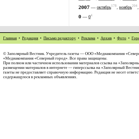
178
204
2007
—
октябрь
,
ноябрь
4
0
—
0
Главная
•
Редакция
•
Письмо редактору
•
Реклама
•
Архив
•
Фото
•
Гор
©
Заполярный Вестник
. Учредитель газеты — ООО «Медиакомпания «Северн
«Медиакомпания «Северный город». Все права защищены.
При полном или частичном использовании материалов ссылка на «Заполярны
размещении материалов в интернете — гиперссылка на «Заполярный Вестник
газеты не предоставляет справочную информацию. Редакция не несет ответ
содержащуюся в рекламных объявлениях.