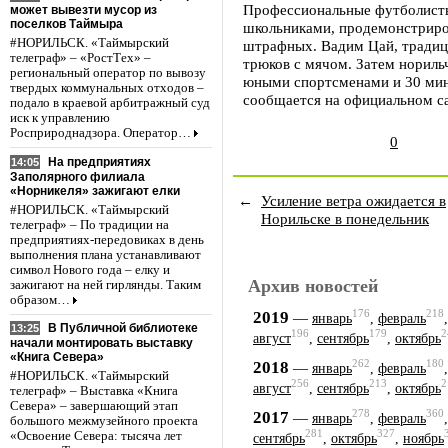
Профессиональные футболисты
может вывезти мусор из
поселков Таймыра
школьниками, продемонстриро
#НОРИЛЬСК. «Таймырский
штрафных. Вадим Цай, традиц
телеграф» – «РостТех» –
трюков с мячом. Затем нориль
региональный оператор по вывозу
юными спортсменами и 30 мин
твердых коммунальных отходов –
сообщается на официальном с
подало в краевой арбитражный суд
иск к управлению
Росприроднадзора. Оператор…
0
На предприятиях
14:05
Заполярного филиала
«Норникеля» зажигают елки
←
Усиление ветра ожидается в
#НОРИЛЬСК. «Таймырский
Норильске в понедельник
телеграф» – По традиции на
предприятиях-передовиках в день
выполнения плана устанавливают
символ Нового года – елку и
Архив новостей
зажигают на ней гирлянды. Таким
образом…
176
218
2019
—
январь
,
февраль
В Публичной библиотеке
13:25
196
179
2
август
,
сентябрь
,
октябрь
начали монтировать выставку
«Книга Севера»
262
180
2018
—
январь
,
февраль
#НОРИЛЬСК. «Таймырский
256
213
2
август
,
сентябрь
,
октябрь
телеграф» – Выставка «Книга
Севера» – завершающий этап
278
360
2017
—
январь
,
февраль
большого межмузейного проекта
281
327
«Освоение Севера: тысяча лет
сентябрь
,
октябрь
,
ноябрь