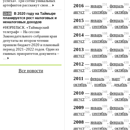
успеха». Три сотни уникальных
231
380
2016
—
артефактов расскажут свои…
январь
,
февраль
381
347
3
август
,
сентябрь
,
октябрь
В 2020 году на Таймыре
13:05
планируется рост налоговых и
207
345
2015
—
январь
,
февраль
неналоговых доходов
346
431
4
август
,
сентябрь
,
октябрь
#НОРИЛЬСК. «Таймырский
телеграф» – На сессии
108
290
2014
—
январь
,
февраль
Законодательного собрания края
273
260
2
депутаты во втором чтении
август
,
сентябрь
,
октябрь
приняли бюджет-2020 и плановый
279
314
2013
—
период 2021–2022 годов. Один из
январь
,
февраль
главных приоритетов документа –
283
297
3
август
,
сентябрь
,
октябрь
…
105
438
2012
—
январь
,
февраль
343
323
3
август
,
сентябрь
,
октябрь
Все новости
133
340
2011
—
февраль
,
март
,
а
442
455
4
октябрь
,
ноябрь
,
декабрь
248
291
2010
—
январь
,
февраль
324
310
3
август
,
сентябрь
,
октябрь
199
321
2009
—
январь
,
февраль
266
293
3
август
,
сентябрь
,
октябрь
284
353
2008
—
январь
,
февраль
253
282
3
август
,
сентябрь
,
октябрь