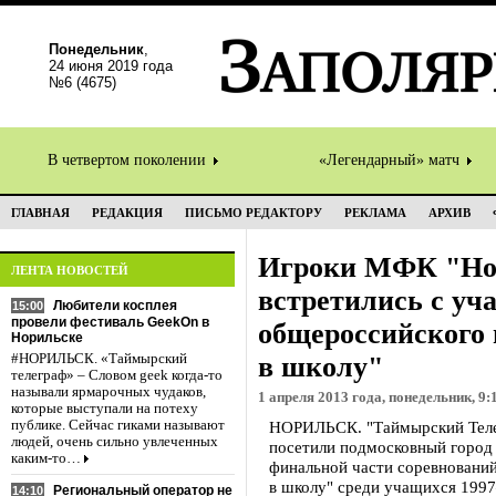
Понедельник
,
24 июня 2019 года
№6 (4675)
В четвертом поколении
«Легендарный» матч
ГЛАВНАЯ
РЕДАКЦИЯ
ПИСЬМО РЕДАКТОРУ
РЕКЛАМА
АРХИВ
Игроки МФК "Но
ЛЕНТА НОВОСТЕЙ
встретились с уч
Любители косплея
15:00
провели фестиваль GeekOn в
общероссийского
Норильске
#НОРИЛЬСК. «Таймырский
в школу"
телеграф» – Словом geek когда-то
называли ярмарочных чудаков,
1 апреля 2013 года, понедельник, 9:
которые выступали на потеху
публике. Сейчас гиками называют
НОРИЛЬСК. "Таймырский Теле
людей, очень сильно увлеченных
посетили подмосковный город 
каким-то…
финальной части соревновани
в школу" среди учащихся 1997
Региональный оператор не
14:10