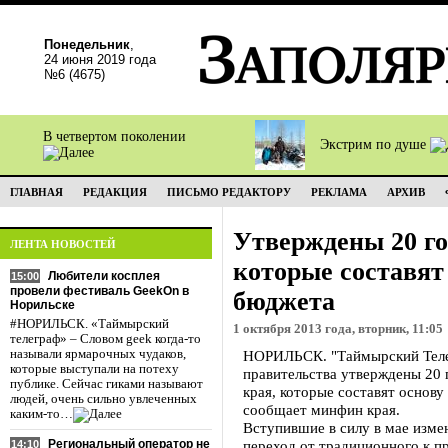
Понедельник
,
24 июня 2019 года
№6 (4675)
В четвертом поколении
Экстрим по душе
ГЛАВНАЯ
РЕДАКЦИЯ
ПИСЬМО РЕДАКТОРУ
РЕКЛАМА
АРХИВ
Утверждены 20 го
ЛЕНТА НОВОСТЕЙ
которые составят
Любители косплея
15:00
провели фестиваль GeekOn в
бюджета
Норильске
#НОРИЛЬСК. «Таймырский
1 октября 2013 года, вторник, 11:05
телеграф» – Словом geek когда-то
называли ярмарочных чудаков,
НОРИЛЬСК. "Таймырский Телег
которые выступали на потеху
правительства утверждены 20
публике. Сейчас гиками называют
края, которые составят основу
людей, очень сильно увлеченных
сообщает минфин края.
каким-то…
Вступившие в силу в мае изм
Региональный оператор не
переход от традиционного к 
14:10