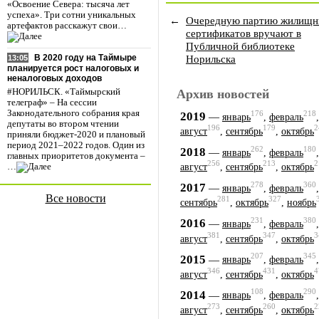
«Освоение Севера: тысяча лет
успеха». Три сотни уникальных
←
Очередную партию жилищ
артефактов расскажут свои…
сертификатов вручают в
Публичной библиотеке
Норильска
В 2020 году на Таймыре
13:05
планируется рост налоговых и
неналоговых доходов
Архив новостей
#НОРИЛЬСК. «Таймырский
телеграф» – На сессии
Законодательного собрания края
176
218
2019
—
январь
,
февраль
депутаты во втором чтении
196
179
2
август
,
сентябрь
,
октябрь
приняли бюджет-2020 и плановый
период 2021–2022 годов. Один из
262
180
2018
—
январь
,
февраль
главных приоритетов документа –
256
213
2
…
август
,
сентябрь
,
октябрь
278
360
2017
—
январь
,
февраль
Все новости
281
327
сентябрь
,
октябрь
,
ноябрь
231
380
2016
—
январь
,
февраль
381
347
3
август
,
сентябрь
,
октябрь
207
345
2015
—
январь
,
февраль
346
431
4
август
,
сентябрь
,
октябрь
108
290
2014
—
январь
,
февраль
273
260
2
август
,
сентябрь
,
октябрь