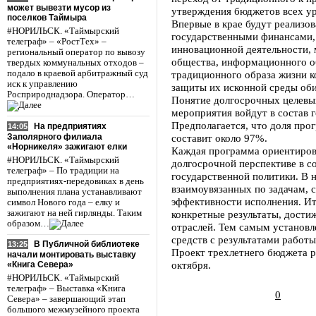
может вывезти мусор из
утверждения бюджетов всех у
поселков Таймыра
Впервые в крае будут реализо
#НОРИЛЬСК. «Таймырский
государственными финансами,
телеграф» – «РостТех» –
инновационной деятельности, 
региональный оператор по вывозу
общества, информационного о
твердых коммунальных отходов –
подало в краевой арбитражный суд
традиционного образа жизни 
иск к управлению
защиты их исконной среды оби
Росприроднадзора. Оператор…
Понятие долгосрочных целевых
мероприятия войдут в состав 
Предполагается, что доля пр
На предприятиях
14:05
Заполярного филиала
составит около 97%.
«Норникеля» зажигают елки
Каждая программа ориентирова
#НОРИЛЬСК. «Таймырский
долгосрочной перспективе в с
телеграф» – По традиции на
государственной политики. В 
предприятиях-передовиках в день
взаимоувязанных по задачам, с
выполнения плана устанавливают
эффективности исполнения. И
символ Нового года – елку и
зажигают на ней гирлянды. Таким
конкретные результаты, дости
образом…
отраслей. Тем самым установл
средств с результатами работ
В Публичной библиотеке
13:25
Проект трехлетнего бюджета р
начали монтировать выставку
октября.
«Книга Севера»
#НОРИЛЬСК. «Таймырский
телеграф» – Выставка «Книга
0
Севера» – завершающий этап
большого межмузейного проекта