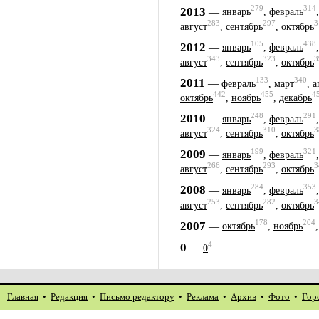
279
314
2013
—
январь
,
февраль
283
297
3
август
,
сентябрь
,
октябрь
105
438
2012
—
январь
,
февраль
343
323
3
август
,
сентябрь
,
октябрь
133
340
2011
—
февраль
,
март
,
а
442
455
4
октябрь
,
ноябрь
,
декабрь
248
291
2010
—
январь
,
февраль
324
310
3
август
,
сентябрь
,
октябрь
199
321
2009
—
январь
,
февраль
266
293
3
август
,
сентябрь
,
октябрь
284
353
2008
—
январь
,
февраль
253
282
3
август
,
сентябрь
,
октябрь
178
204
2007
—
октябрь
,
ноябрь
4
0
—
0
Главная
•
Редакция
•
Письмо редактору
•
Реклама
•
Архив
•
Фото
•
Гор