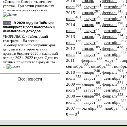
2016
—
январь
,
февраль
,
«Освоение Севера: тысяча лет
304
381
347
успеха». Три сотни уникальных
июль
,
август
,
сентябрь
артефактов расскажут свои…
207
345
2015
—
январь
,
февраль
,
461
346
431
июль
,
август
,
сентябрь
В 2020 году на Таймыре
108
290
13:05
2014
—
январь
,
февраль
,
планируется рост налоговых и
331
273
260
июль
,
август
,
сентябрь
неналоговых доходов
279
314
2013
—
январь
,
февраль
,
#НОРИЛЬСК. «Таймырский
телеграф» – На сессии
126
283
297
июль
,
август
,
сентябрь
Законодательного собрания края
105
438
2012
—
январь
,
февраль
,
депутаты во втором чтении
174
343
323
приняли бюджет-2020 и плановый
июль
,
август
,
сентябрь
период 2021–2022 годов. Один из
133
340
2011
—
февраль
,
март
,
ап
главных приоритетов документа –
365
442
сентябрь
,
октябрь
,
ноябрь
…
248
291
2010
—
январь
,
февраль
,
253
324
310
июль
,
август
,
сентябрь
Все новости
199
321
2009
—
январь
,
февраль
,
187
266
293
июль
,
август
,
сентябрь
284
353
2008
—
январь
,
февраль
,
302
253
282
июль
,
август
,
сентябрь
178
204
2007
—
октябрь
,
ноябрь
,
4
0
—
0