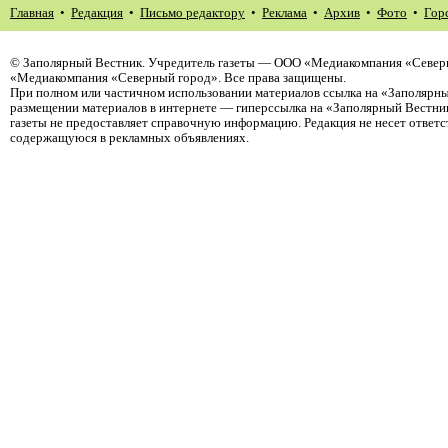
Главная
•
Редакция
•
Письмо редактору
•
Реклама
•
Архив
•
Фото
•
Гор
©
Заполярный Вестник
. Учредитель газеты — ООО «Медиакомпания «Северн
«Медиакомпания «Северный город». Все права защищены.
При полном или частичном использовании материалов ссылка на «Заполярны
размещении материалов в интернете — гиперссылка на «Заполярный Вестник
газеты не предоставляет справочную информацию. Редакция не несет ответ
содержащуюся в рекламных объявлениях.