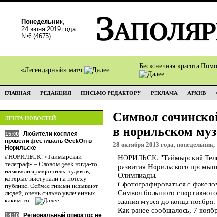
Понедельник
,
24 июня 2019 года
№6 (4675)
Бесконечная красота Пом
«Легендарный» матч
ГЛАВНАЯ
РЕДАКЦИЯ
ПИСЬМО РЕДАКТОРУ
РЕКЛАМА
АРХИВ
Символ сочинско
ЛЕНТА НОВОСТЕЙ
в норильском муз
Любители косплея
15:00
провели фестиваль GeekOn в
28 октября 2013 года, понедельник, 
Норильске
#НОРИЛЬСК. «Таймырский
НОРИЛЬСК. "Таймырский Телег
телеграф» – Словом geek когда-то
развития Норильского промыш
называли ярмарочных чудаков,
Олимпиады.
которые выступали на потеху
Сфотографироваться с факел
публике. Сейчас гиками называют
Символ большого спортивного 
людей, очень сильно увлеченных
каким-то…
здания музея до конца ноября.
Как ранее сообщалось, 7 нояб
Региональный оператор не
14:10