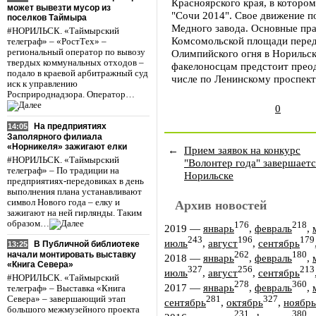
Красноярского края, в которо
может вывезти мусор из
"Сочи 2014". Свое движение п
поселков Таймыра
Медного завода. Основные пр
#НОРИЛЬСК. «Таймырский
Комсомольской площади перед
телеграф» – «РостТех» –
региональный оператор по вывозу
Олимпийского огня в Норильск
твердых коммунальных отходов –
факелоносцам предстоит преод
подало в краевой арбитражный суд
числе по Ленинскому проспект
иск к управлению
Росприроднадзора. Оператор…
0
На предприятиях
14:05
Заполярного филиала
«Норникеля» зажигают елки
←
Прием заявок на конкурс
#НОРИЛЬСК. «Таймырский
"Волонтер года" завершаетс
телеграф» – По традиции на
Норильске
предприятиях-передовиках в день
выполнения плана устанавливают
символ Нового года – елку и
Архив новостей
зажигают на ней гирлянды. Таким
образом…
176
218
2019
—
январь
,
февраль
,
243
196
179
июль
,
август
,
сентябрь
В Публичной библиотеке
13:25
262
180
начали монтировать выставку
2018
—
январь
,
февраль
,
«Книга Севера»
327
256
213
июль
,
август
,
сентябрь
#НОРИЛЬСК. «Таймырский
278
360
2017
—
январь
,
февраль
,
телеграф» – Выставка «Книга
281
327
Севера» – завершающий этап
сентябрь
,
октябрь
,
ноябрь
большого межмузейного проекта
231
380