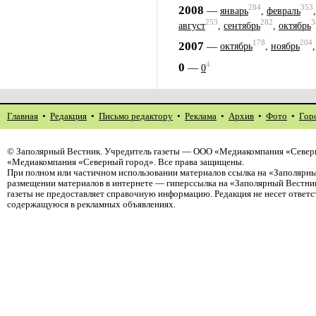
284
353
2008
—
январь
,
февраль
253
282
3
август
,
сентябрь
,
октябрь
178
204
2007
—
октябрь
,
ноябрь
4
0
—
0
Главная
•
Редакция
•
Письмо редактору
•
Реклама
•
Архив
•
Фото
•
Гор
©
Заполярный Вестник
. Учредитель газеты — ООО «Медиакомпания «Северн
«Медиакомпания «Северный город». Все права защищены.
При полном или частичном использовании материалов ссылка на «Заполярны
размещении материалов в интернете — гиперссылка на «Заполярный Вестник
газеты не предоставляет справочную информацию. Редакция не несет ответ
содержащуюся в рекламных объявлениях.