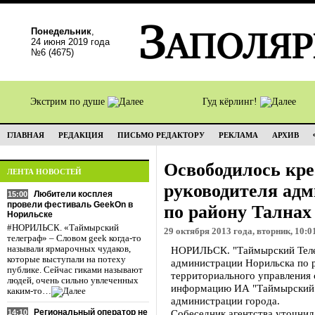
Понедельник
,
24 июня 2019 года
№6 (4675)
Экстрим по душе
Гуд кёрлинг!
ГЛАВНАЯ
РЕДАКЦИЯ
ПИСЬМО РЕДАКТОРУ
РЕКЛАМА
АРХИВ
Освободилось кре
ЛЕНТА НОВОСТЕЙ
руководителя ад
Любители косплея
15:00
провели фестиваль GeekOn в
по району Талнах
Норильске
#НОРИЛЬСК. «Таймырский
29 октября 2013 года, вторник, 10:0
телеграф» – Словом geek когда-то
называли ярмарочных чудаков,
НОРИЛЬСК. "Таймырский Телег
которые выступали на потеху
администрации Норильска по р
публике. Сейчас гиками называют
территориального управления
людей, очень сильно увлеченных
информацию ИА "Таймырский Т
каким-то…
администрации города.
Региональный оператор не
Собеседник агентства уточнил
14:10