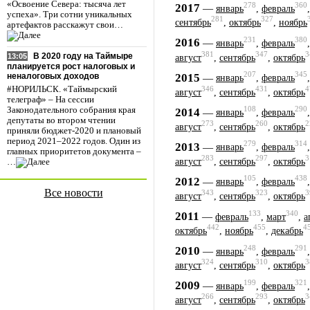
«Освоение Севера: тысяча лет
278
360
2017
—
январь
,
февраль
успеха». Три сотни уникальных
281
327
сентябрь
,
октябрь
,
ноябрь
артефактов расскажут свои…
231
380
2016
—
январь
,
февраль
381
347
3
В 2020 году на Таймыре
13:05
август
,
сентябрь
,
октябрь
планируется рост налоговых и
207
345
2015
—
неналоговых доходов
январь
,
февраль
346
431
4
#НОРИЛЬСК. «Таймырский
август
,
сентябрь
,
октябрь
телеграф» – На сессии
108
290
Законодательного собрания края
2014
—
январь
,
февраль
депутаты во втором чтении
273
260
2
август
,
сентябрь
,
октябрь
приняли бюджет-2020 и плановый
период 2021–2022 годов. Один из
279
314
2013
—
январь
,
февраль
главных приоритетов документа –
283
297
3
август
,
сентябрь
,
октябрь
…
105
438
2012
—
январь
,
февраль
Все новости
343
323
3
август
,
сентябрь
,
октябрь
133
340
2011
—
февраль
,
март
,
а
442
455
4
октябрь
,
ноябрь
,
декабрь
248
291
2010
—
январь
,
февраль
324
310
3
август
,
сентябрь
,
октябрь
199
321
2009
—
январь
,
февраль
266
293
3
август
,
сентябрь
,
октябрь