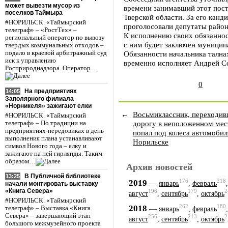
может вывезти мусор из
времени занимавший этот пост
поселков Таймыра
Тверской области. За его канд
#НОРИЛЬСК. «Таймырский
проголосовали депутаты район
телеграф» – «РостТех» –
К исполнению своих обязаннос
региональный оператор по вывозу
с ним будет заключен муницип
твердых коммунальных отходов –
подало в краевой арбитражный суд
Обязанности начальника тална
иск к управлению
временно исполняет Андрей С
Росприроднадзора. Оператор…
0
На предприятиях
14:05
Заполярного филиала
«Норникеля» зажигают елки
←
Восьмиклассник, переходи
#НОРИЛЬСК. «Таймырский
дорогу в неположенном мес
телеграф» – По традиции на
предприятиях-передовиках в день
попал под колеса автомобил
выполнения плана устанавливают
Норильске
символ Нового года – елку и
зажигают на ней гирлянды. Таким
образом…
Архив новостей
В Публичной библиотеке
13:25
176
218
2019
—
январь
,
февраль
начали монтировать выставку
«Книга Севера»
196
179
2
август
,
сентябрь
,
октябрь
#НОРИЛЬСК. «Таймырский
262
180
2018
—
телеграф» – Выставка «Книга
январь
,
февраль
Севера» – завершающий этап
256
213
2
август
,
сентябрь
,
октябрь
большого межмузейного проекта