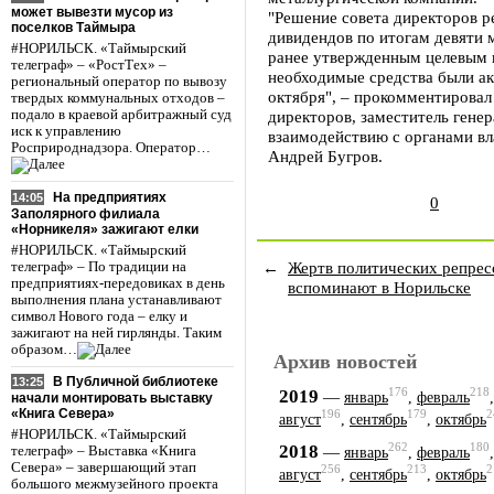
может вывезти мусор из
"Решение совета директоров 
поселков Таймыра
дивидендов по итогам девяти 
#НОРИЛЬСК. «Таймырский
ранее утвержденным целевым 
телеграф» – «РостТех» –
необходимые средства были а
региональный оператор по вывозу
октября", – прокомментировал
твердых коммунальных отходов –
подало в краевой арбитражный суд
директоров, заместитель гене
иск к управлению
взаимодействию с органами в
Росприроднадзора. Оператор…
Андрей Бугров.
На предприятиях
14:05
0
Заполярного филиала
«Норникеля» зажигают елки
#НОРИЛЬСК. «Таймырский
←
Жертв политических репрес
телеграф» – По традиции на
предприятиях-передовиках в день
вспоминают в Норильске
выполнения плана устанавливают
символ Нового года – елку и
зажигают на ней гирлянды. Таким
образом…
Архив новостей
В Публичной библиотеке
13:25
176
218
2019
—
январь
,
февраль
начали монтировать выставку
«Книга Севера»
196
179
2
август
,
сентябрь
,
октябрь
#НОРИЛЬСК. «Таймырский
262
180
2018
—
телеграф» – Выставка «Книга
январь
,
февраль
Севера» – завершающий этап
256
213
2
август
,
сентябрь
,
октябрь
большого межмузейного проекта