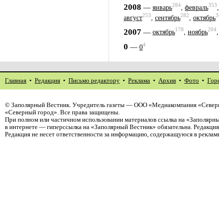
284
353
2008
—
январь
,
февраль
253
282
3
август
,
сентябрь
,
октябрь
178
204
2007
—
октябрь
,
ноябрь
4
0
—
0
Главная
•
Редакция
•
Письмо редактору
•
Реклама
•
Архив
•
Фото
•
Гор
©
Заполярный Вестник
. Учредитель газеты — ООО «Медиакомпания «Север
«Северный город». Все права защищены.
При полном или частичном использовании материалов ссылка на «Заполярны
в интернете — гиперссылка на «Заполярный Вестник» обязательна. Редакци
Редакция не несет ответственности за информацию, содержащуюся в реклам