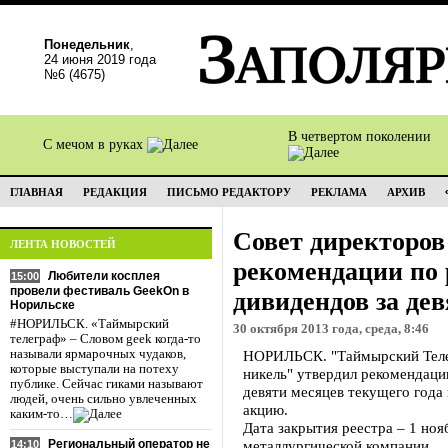
Понедельник
,
24 июня 2019 года
№6 (4675)
В четвертом поколении
С мечом в руках
ГЛАВНАЯ
РЕДАКЦИЯ
ПИСЬМО РЕДАКТОРУ
РЕКЛАМА
АРХИВ
Совет директоров
ЛЕНТА НОВОСТЕЙ
рекомендации по
Любители косплея
15:00
провели фестиваль GeekOn в
дивидендов за де
Норильске
#НОРИЛЬСК. «Таймырский
30 октября 2013 года, среда, 8:46
телеграф» – Словом geek когда-то
называли ярмарочных чудаков,
НОРИЛЬСК. "Таймырский Теле
которые выступали на потеху
никель" утвердил рекомендаци
публике. Сейчас гиками называют
девяти месяцев текущего года
людей, очень сильно увлеченных
акцию.
каким-то…
Дата закрытия реестра – 1 ноя
Региональный оператор не
металлургической компании.
14:10