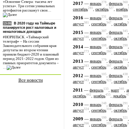
«Освоение Севера: тысяча лет
278
360
2017
—
январь
,
февраль
успеха». Три сотни уникальных
281
327
сентябрь
,
октябрь
,
ноябрь
артефактов расскажут свои…
231
380
2016
—
январь
,
февраль
381
347
3
В 2020 году на Таймыре
13:05
август
,
сентябрь
,
октябрь
планируется рост налоговых и
207
345
2015
—
неналоговых доходов
январь
,
февраль
346
431
4
#НОРИЛЬСК. «Таймырский
август
,
сентябрь
,
октябрь
телеграф» – На сессии
108
290
Законодательного собрания края
2014
—
январь
,
февраль
депутаты во втором чтении
273
260
2
август
,
сентябрь
,
октябрь
приняли бюджет-2020 и плановый
период 2021–2022 годов. Один из
279
314
2013
—
январь
,
февраль
главных приоритетов документа –
283
297
3
август
,
сентябрь
,
октябрь
…
105
438
2012
—
январь
,
февраль
Все новости
343
323
3
август
,
сентябрь
,
октябрь
133
340
2011
—
февраль
,
март
,
а
442
455
4
октябрь
,
ноябрь
,
декабрь
248
291
2010
—
январь
,
февраль
324
310
3
август
,
сентябрь
,
октябрь
199
321
2009
—
январь
,
февраль
266
293
3
август
,
сентябрь
,
октябрь