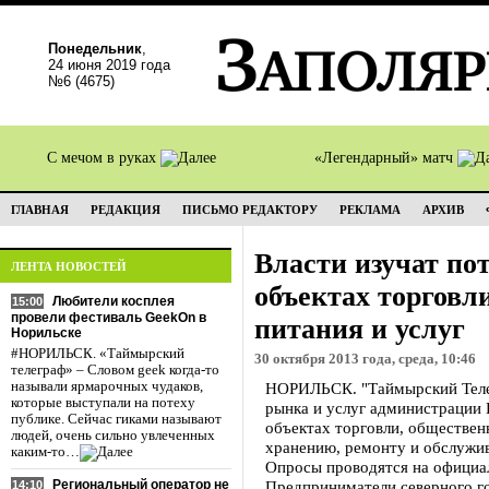
Понедельник
,
24 июня 2019 года
№6 (4675)
С мечом в руках
«Легендарный» матч
ГЛАВНАЯ
РЕДАКЦИЯ
ПИСЬМО РЕДАКТОРУ
РЕКЛАМА
АРХИВ
Власти изучат по
ЛЕНТА НОВОСТЕЙ
объектах торговл
Любители косплея
15:00
провели фестиваль GeekOn в
питания и услуг
Норильске
#НОРИЛЬСК. «Таймырский
30 октября 2013 года, среда, 10:46
телеграф» – Словом geek когда-то
называли ярмарочных чудаков,
НОРИЛЬСК. "Таймырский Телег
которые выступали на потеху
рынка и услуг администрации 
публике. Сейчас гиками называют
объектах торговли, общественн
людей, очень сильно увлеченных
хранению, ремонту и обслужи
каким-то…
Опросы проводятся на официа
Региональный оператор не
Предприниматели северного го
14:10