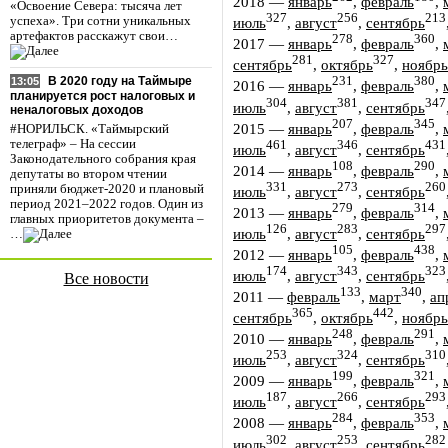
2018
—
январь
,
февраль
,
«Освоение Севера: тысяча лет
327
256
213
июль
,
август
,
сентябрь
успеха». Три сотни уникальных
артефактов расскажут свои…
278
360
2017
—
январь
,
февраль
,
281
327
сентябрь
,
октябрь
,
ноябрь
В 2020 году на Таймыре
231
380
13:05
2016
—
январь
,
февраль
,
планируется рост налоговых и
304
381
347
июль
,
август
,
сентябрь
неналоговых доходов
207
345
2015
—
январь
,
февраль
,
#НОРИЛЬСК. «Таймырский
телеграф» – На сессии
461
346
431
июль
,
август
,
сентябрь
Законодательного собрания края
108
290
2014
—
январь
,
февраль
,
депутаты во втором чтении
331
273
260
приняли бюджет-2020 и плановый
июль
,
август
,
сентябрь
период 2021–2022 годов. Один из
279
314
2013
—
январь
,
февраль
,
главных приоритетов документа –
126
283
297
июль
,
август
,
сентябрь
…
105
438
2012
—
январь
,
февраль
,
174
343
323
июль
,
август
,
сентябрь
Все новости
133
340
2011
—
февраль
,
март
,
ап
365
442
сентябрь
,
октябрь
,
ноябрь
248
291
2010
—
январь
,
февраль
,
253
324
310
июль
,
август
,
сентябрь
199
321
2009
—
январь
,
февраль
,
187
266
293
июль
,
август
,
сентябрь
284
353
2008
—
январь
,
февраль
,
302
253
282
июль
,
август
,
сентябрь