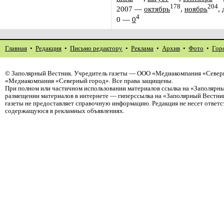
178
204
2007
—
октябрь
,
ноябрь
,
4
0
—
0
Главная
•
Редакция
•
Письмо редактору
•
Реклама
•
Архив
•
Фото
•
Гор
©
Заполярный Вестник
. Учредитель газеты — ООО «Медиакомпания «Северн
«Медиакомпания «Северный город». Все права защищены.
При полном или частичном использовании материалов ссылка на «Заполярны
размещении материалов в интернете — гиперссылка на «Заполярный Вестник
газеты не предоставляет справочную информацию. Редакция не несет ответ
содержащуюся в рекламных объявлениях.