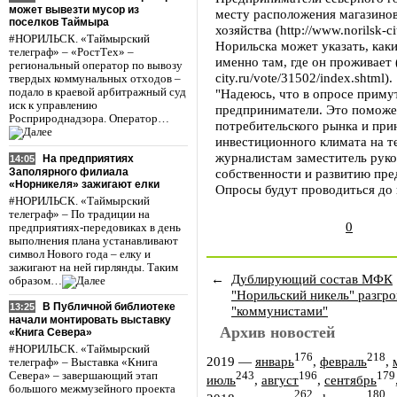
может вывезти мусор из
месту расположения магазинов,
поселков Таймыра
хозяйства (http://www.norilsk-c
#НОРИЛЬСК. «Таймырский
Норильска может указать, каки
телеграф» – «РостТех» –
именно там, где он проживает (
региональный оператор по вывозу
city.ru/vote/31502/index.shtml).
твердых коммунальных отходов –
подало в краевой арбитражный суд
"Надеюсь, что в опросе примут
иск к управлению
предприниматели. Это поможе
Росприроднадзора. Оператор…
потребительского рынка и при
инвестиционного климата на те
журналистам заместитель рук
На предприятиях
14:05
Заполярного филиала
собственности и развитию пре
«Норникеля» зажигают елки
Опросы будут проводиться до 
#НОРИЛЬСК. «Таймырский
телеграф» – По традиции на
0
предприятиях-передовиках в день
выполнения плана устанавливают
символ Нового года – елку и
зажигают на ней гирлянды. Таким
←
Дублирующий состав МФК
образом…
"Норильский никель" разгр
В Публичной библиотеке
13:25
"коммунистами"
начали монтировать выставку
Архив новостей
«Книга Севера»
#НОРИЛЬСК. «Таймырский
176
218
2019
—
январь
,
февраль
,
телеграф» – Выставка «Книга
243
196
179
Севера» – завершающий этап
июль
,
август
,
сентябрь
большого межмузейного проекта
262
180