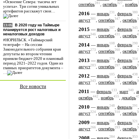
«Освоение Севера: тысяча лет
281
327
сентябрь
,
октябрь
,
ноябрь
успеха». Три сотни уникальных
артефактов расскажут свои…
231
380
2016
—
январь
,
февраль
381
347
3
август
,
сентябрь
,
октябрь
В 2020 году на Таймыре
13:05
207
345
2015
—
январь
,
февраль
планируется рост налоговых и
неналоговых доходов
346
431
4
август
,
сентябрь
,
октябрь
#НОРИЛЬСК. «Таймырский
108
290
2014
—
телеграф» – На сессии
январь
,
февраль
Законодательного собрания края
273
260
2
август
,
сентябрь
,
октябрь
депутаты во втором чтении
приняли бюджет-2020 и плановый
279
314
2013
—
январь
,
февраль
период 2021–2022 годов. Один из
283
297
3
август
,
сентябрь
,
октябрь
главных приоритетов документа –
…
105
438
2012
—
январь
,
февраль
343
323
3
август
,
сентябрь
,
октябрь
Все новости
133
340
2011
—
февраль
,
март
,
а
442
455
4
октябрь
,
ноябрь
,
декабрь
248
291
2010
—
январь
,
февраль
324
310
3
август
,
сентябрь
,
октябрь
199
321
2009
—
январь
,
февраль
266
293
3
август
,
сентябрь
,
октябрь
284
353
2008
—
январь
,
февраль