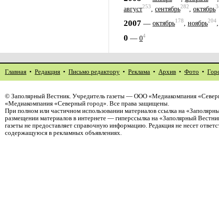
253
282
3
август
,
сентябрь
,
октябрь
178
204
2007
—
октябрь
,
ноябрь
4
0
—
0
Главная
•
Редакция
•
Письмо редактору
•
Реклама
•
Архив
•
Фото
•
Гор
©
Заполярный Вестник
. Учредитель газеты — ООО «Медиакомпания «Северн
«Медиакомпания «Северный город». Все права защищены.
При полном или частичном использовании материалов ссылка на «Заполярны
размещении материалов в интернете — гиперссылка на «Заполярный Вестник
газеты не предоставляет справочную информацию. Редакция не несет ответ
содержащуюся в рекламных объявлениях.