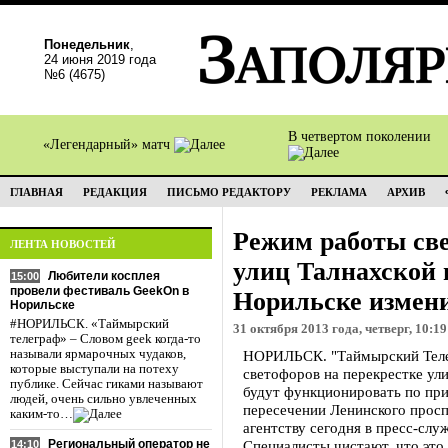
Понедельник
,
24 июня 2019 года
№6 (4675)
В четвертом поколении
«Легендарный» матч
ГЛАВНАЯ
РЕДАКЦИЯ
ПИСЬМО РЕДАКТОРУ
РЕКЛАМА
АРХИВ
Режим работы све
ЛЕНТА НОВОСТЕЙ
улиц Талнахской 
Любители косплея
15:00
провели фестиваль GeekOn в
Норильске измен
Норильске
#НОРИЛЬСК. «Таймырский
31 октября 2013 года, четверг, 10:19
телеграф» – Словом geek когда-то
называли ярмарочных чудаков,
НОРИЛЬСК. "Таймырский Теле
которые выступали на потеху
светофоров на перекрестке ул
публике. Сейчас гиками называют
будут функционировать по при
людей, очень сильно увлеченных
пересечении Ленинского просп
каким-то…
агентству сегодня в пресс-слу
Региональный оператор не
Специалисты чистают, что это 
14:10