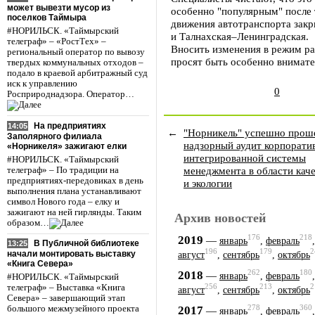
может вывезти мусор из
особенно "популярным" после т
поселков Таймыра
движения автотранспорта зак
#НОРИЛЬСК. «Таймырский
и Талнахская–Ленинградская.
телеграф» – «РостТех» –
Вносить изменения в режим ра
региональный оператор по вывозу
просят быть особенно внимат
твердых коммунальных отходов –
подало в краевой арбитражный суд
иск к управлению
0
Росприроднадзора. Оператор…
На предприятиях
14:05
←
"Норникель" успешно прош
Заполярного филиала
надзорный аудит корпорати
«Норникеля» зажигают елки
интегрированной системы
#НОРИЛЬСК. «Таймырский
менеджмента в области кач
телеграф» – По традиции на
предприятиях-передовиках в день
и экологии
выполнения плана устанавливают
символ Нового года – елку и
зажигают на ней гирлянды. Таким
Архив новостей
образом…
176
218
2019
—
январь
,
февраль
В Публичной библиотеке
13:25
196
179
2
начали монтировать выставку
август
,
сентябрь
,
октябрь
«Книга Севера»
262
180
2018
—
январь
,
февраль
#НОРИЛЬСК. «Таймырский
256
213
2
телеграф» – Выставка «Книга
август
,
сентябрь
,
октябрь
Севера» – завершающий этап
278
360
2017
большого межмузейного проекта
—
январь
,
февраль