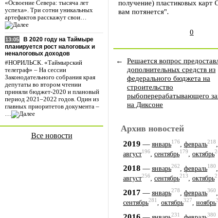
получение) пластиковых карт С
«Освоение Севера: тысяча лет
успеха». Три сотни уникальных
вам потянется".
артефактов расскажут свои…
0
В 2020 году на Таймыре
13:05
планируется рост налоговых и
неналоговых доходов
←
Решается вопрос предостав
#НОРИЛЬСК. «Таймырский
дополнительных средств из
телеграф» – На сессии
федерального бюджета на
Законодательного собрания края
депутаты во втором чтении
строительство
приняли бюджет-2020 и плановый
рыбоперерабатывающего за
период 2021–2022 годов. Один из
на Диксоне
главных приоритетов документа –
…
Архив новостей
Все новости
176
218
2019
—
январь
,
февраль
196
179
2
август
,
сентябрь
,
октябрь
262
180
2018
—
январь
,
февраль
256
213
2
август
,
сентябрь
,
октябрь
278
360
2017
—
январь
,
февраль
281
327
сентябрь
,
октябрь
,
ноябрь
231
380
2016
—
январь
,
февраль