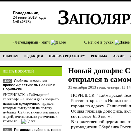
Понедельник
,
24 июня 2019 года
№6 (4675)
«Легендарный» матч
С мечом в руках
ГЛАВНАЯ
РЕДАКЦИЯ
ПИСЬМО РЕДАКТОРУ
РЕКЛАМА
АРХИВ
Новый допофис С
ЛЕНТА НОВОСТЕЙ
открылся в само
Любители косплея
15:00
провели фестиваль GeekOn в
31 октября 2013 года, четверг, 15:14
Норильске
#НОРИЛЬСК. «Таймырский
НОРИЛЬСК. "Таймырский Теле
телеграф» – Словом geek когда-то
России открылся в Норильске 
называли ярмарочных чудаков,
города по адресу: Ленинский п
которые выступали на потеху
Общая площадь допофиса, вклю
публике. Сейчас гиками называют
составляет 650 кв. м.
людей, очень сильно увлеченных
каким-то…
В торжественной церемонии о
руководители Сбербанка Росси
Региональный оператор не
14:10