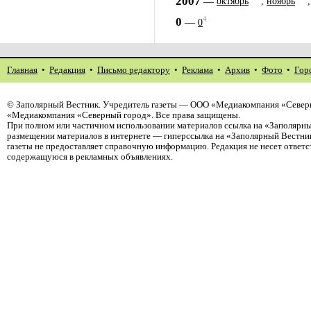
2007
—
октябрь
,
ноябрь
4
0
—
0
Главная
•
Редакция
•
Письмо редактору
•
Реклама
•
Архив
•
Фото
•
Гор
©
Заполярный Вестник
. Учредитель газеты — ООО «Медиакомпания «Северн
«Медиакомпания «Северный город». Все права защищены.
При полном или частичном использовании материалов ссылка на «Заполярны
размещении материалов в интернете — гиперссылка на «Заполярный Вестник
газеты не предоставляет справочную информацию. Редакция не несет ответ
содержащуюся в рекламных объявлениях.