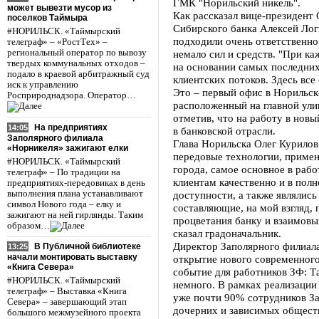
ГМК "Норильский никель".
может вывезти мусор из
Как рассказал вице-президент
поселков Таймыра
Сибирского банка Алексей Лог
#НОРИЛЬСК. «Таймырский
подходили очень ответственно
телеграф» – «РостТех» –
региональный оператор по вывозу
немало сил и средств. "При к
твердых коммунальных отходов –
на основании самых последних
подало в краевой арбитражный суд
клиентских потоков. Здесь все 
иск к управлению
Это – первый офис в Норильске
Росприроднадзора. Оператор…
расположенный на главной улиц
отметив, что на работу в нов
На предприятиях
14:05
в банковской отрасли.
Заполярного филиала
Глава Норильска Олег Курилов
«Норникеля» зажигают елки
передовые технологии, примен
#НОРИЛЬСК. «Таймырский
города, самое основное в рабо
телеграф» – По традиции на
клиентам качественно и в пол
предприятиях-передовиках в день
выполнения плана устанавливают
доступности, а также являлис
символ Нового года – елку и
составляющие, на мой взгляд,
зажигают на ней гирлянды. Таким
процветания банку и взаимовы
образом…
сказал градоначальник.
Директор Заполярного филиал
В Публичной библиотеке
13:25
начали монтировать выставку
открытие нового современного
«Книга Севера»
событие для работников ЗФ: 
#НОРИЛЬСК. «Таймырский
немного. В рамках реализации
телеграф» – Выставка «Книга
уже почти 90% сотрудников За
Севера» – завершающий этап
дочерних и зависимых обществ
большого межмузейного проекта