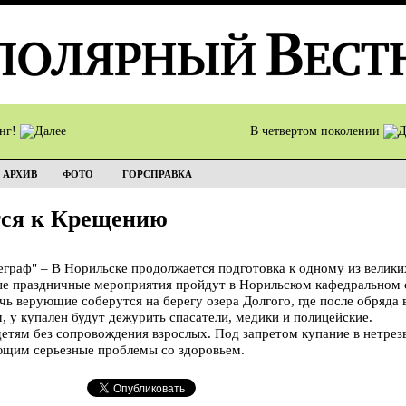
инг!
В четвертом поколении
АРХИВ
ФОТО
ГОРСПРАВКА
тся к Крещению
раф" – В Норильске продолжается подготовка к одному из велики
 праздничные мероприятия пройдут в Норильском кафедральном 
ь верующие соберутся на берегу озера Долгого, где после обряда
, у купален будут дежурить спасатели, медики и полицейские.
етям без сопровождения взрослых. Под запретом купание в нетрезв
ющим серьезные проблемы со здоровьем.