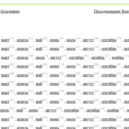
субсидиями
Празднование Кре
213
222
206
207
243
196
179
,
март
,
апрель
,
май
,
июнь
,
июль
,
август
,
сентябрь
,
ок
224
317
310
290
327
256
213
,
март
,
апрель
,
май
,
июнь
,
июль
,
август
,
сентябрь
,
ок
471
209
53
376
281
327
325
,
март
,
апрель
,
июль
,
август
,
сентябрь
,
октябрь
,
ноябрь
430
425
380
279
304
381
347
,
март
,
апрель
,
май
,
июнь
,
июль
,
август
,
сентябрь
,
ок
398
410
213
303
461
346
431
,
март
,
апрель
,
май
,
июнь
,
июль
,
август
,
сентябрь
,
ок
293
324
275
233
331
273
260
,
март
,
апрель
,
май
,
июнь
,
июль
,
август
,
сентябрь
,
ок
282
355
255
144
126
283
297
,
март
,
апрель
,
май
,
июнь
,
июль
,
август
,
сентябрь
,
ок
313
440
401
257
174
343
323
,
март
,
апрель
,
май
,
июнь
,
июль
,
август
,
сентябрь
,
ок
435
88
375
228
365
442
455
прель
,
май
,
июнь
,
август
,
сентябрь
,
октябрь
,
ноябрь
,
д
285
231
334
312
253
324
310
,
март
,
апрель
,
май
,
июнь
,
июль
,
август
,
сентябрь
,
ок
341
328
251
245
187
266
293
,
март
,
апрель
,
май
,
июнь
,
июль
,
август
,
сентябрь
,
ок