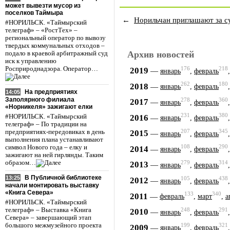
может вывезти мусор из
поселков Таймыра
←
Норильчан приглашают за 
#НОРИЛЬСК. «Таймырский
телеграф» – «РостТех» –
региональный оператор по вывозу
твердых коммунальных отходов –
Архив новостей
подало в краевой арбитражный суд
иск к управлению
Росприроднадзора. Оператор…
176
218
2019
—
январь
,
февраль
262
180
2018
—
январь
,
февраль
На предприятиях
14:05
Заполярного филиала
278
360
2017
—
январь
,
февраль
«Норникеля» зажигают елки
231
380
2016
#НОРИЛЬСК. «Таймырский
—
январь
,
февраль
телеграф» – По традиции на
207
345
предприятиях-передовиках в день
2015
—
январь
,
февраль
выполнения плана устанавливают
символ Нового года – елку и
108
290
2014
—
январь
,
февраль
зажигают на ней гирлянды. Таким
образом…
279
314
2013
—
январь
,
февраль
В Публичной библиотеке
13:25
105
438
2012
—
январь
,
февраль
начали монтировать выставку
«Книга Севера»
133
340
2011
—
февраль
,
март
,
а
#НОРИЛЬСК. «Таймырский
248
291
телеграф» – Выставка «Книга
2010
—
январь
,
февраль
Севера» – завершающий этап
большого межмузейного проекта
199
321
2009
—
январь
,
февраль