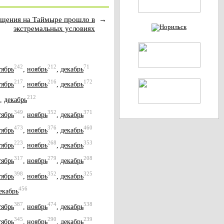
щения на Таймыре прошло в
→
экстремальных условиях
242
212
71
тябрь
,
ноябрь
,
декабрь
217
216
172
тябрь
,
ноябрь
,
декабрь
212
,
декабрь
349
352
371
тябрь
,
ноябрь
,
декабрь
473
376
460
тябрь
,
ноябрь
,
декабрь
223
268
353
тябрь
,
ноябрь
,
декабрь
317
279
208
тябрь
,
ноябрь
,
декабрь
398
352
325
тябрь
,
ноябрь
,
декабрь
456
екабрь
387
474
538
тябрь
,
ноябрь
,
декабрь
345
290
239
тябрь
,
ноябрь
,
декабрь