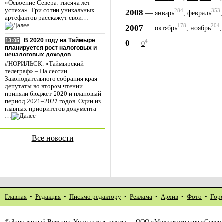
«Освоение Севера: тысяча лет
успеха». Три сотни уникальных
284
353
2008
—
январь
,
февраль
артефактов расскажут свои…
178
204
2007
—
октябрь
,
ноябрь
В 2020 году на Таймыре
13:05
4
0
—
0
планируется рост налоговых и
неналоговых доходов
#НОРИЛЬСК. «Таймырский
телеграф» – На сессии
Законодательного собрания края
депутаты во втором чтении
приняли бюджет-2020 и плановый
период 2021–2022 годов. Один из
главных приоритетов документа –
…
Все новости
Главная
•
Редакция
•
Письмо редактору
•
Реклама
•
Архив
•
Фото
•
Гор
©
Заполярный Вестник
. Учредитель газеты — ООО «Медиакомпания «Северн