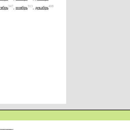
347
313
408
тябрь
,
ноябрь
,
декабрь
ащищены.