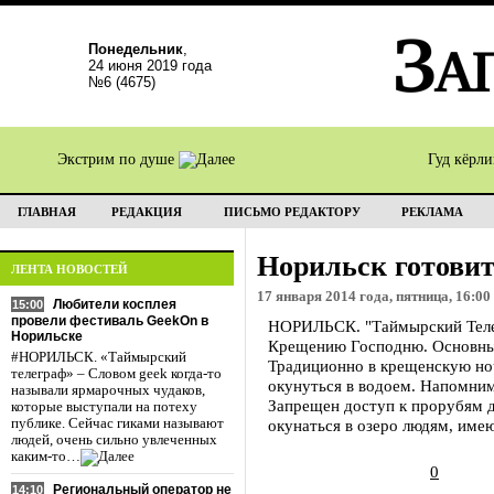
Понедельник
,
24 июня 2019 года
№6 (4675)
Экстрим по душе
Гуд кёрл
ГЛАВНАЯ
РЕДАКЦИЯ
ПИСЬМО РЕДАКТОРУ
РЕКЛАМА
Норильск готови
ЛЕНТА НОВОСТЕЙ
17 января 2014 года, пятница, 16:00
Любители косплея
15:00
провели фестиваль GeekOn в
НОРИЛЬСК. "Таймырский Телег
Норильске
Крещению Господню. Основные
#НОРИЛЬСК. «Таймырский
Традиционно в крещенскую ноч
телеграф» – Словом geek когда-то
окунуться в водоем. Напомним
называли ярмарочных чудаков,
Запрещен доступ к прорубям д
которые выступали на потеху
публике. Сейчас гиками называют
окунаться в озеро людям, име
людей, очень сильно увлеченных
каким-то…
0
Региональный оператор не
14:10