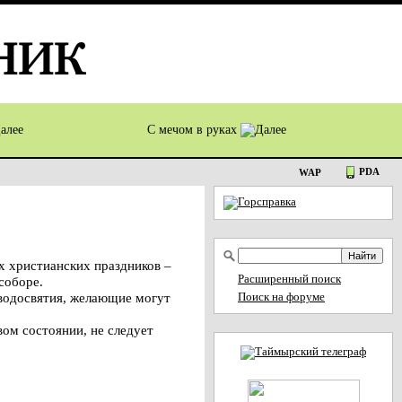
С мечом в руках
PDA
WAP
х христианских праздников –
Расширенный поиск
соборе.
 водосвятия, желающие могут
Поиск на форуме
ом состоянии, не следует