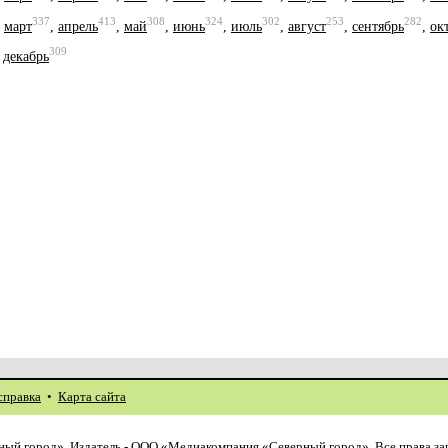
337
413
308
324
302
253
282
,
март
,
апрель
,
май
,
июнь
,
июль
,
август
,
сентябрь
,
ок
309
,
декабрь
справка
•
Карта сайта
ый город». Издатель - ООО «Медиакомпания «Северный город». Все права з