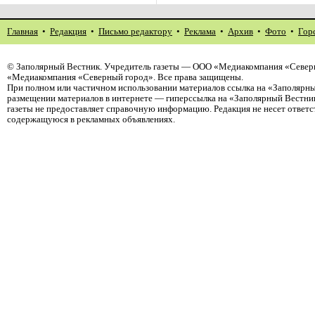
Главная
•
Редакция
•
Письмо редактору
•
Реклама
•
Архив
•
Фото
•
Гор
©
Заполярный Вестник
. Учредитель газеты — ООО «Медиакомпания «Северн
«Медиакомпания «Северный город». Все права защищены.
При полном или частичном использовании материалов ссылка на «Заполярны
размещении материалов в интернете — гиперссылка на «Заполярный Вестник
газеты не предоставляет справочную информацию. Редакция не несет ответ
содержащуюся в рекламных объявлениях.