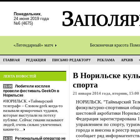
Понедельник
,
24 июня 2019 года
№6 (4675)
«Легендарный» матч
Бесконечная красота Пом
ГЛАВНАЯ
РЕДАКЦИЯ
ПИСЬМО РЕДАКТОРУ
РЕКЛАМА
АРХИВ
В Норильске кул
ЛЕНТА НОВОСТЕЙ
спорта
Любители косплея
15:00
провели фестиваль GeekOn в
21 января 2014 года, вторник, 15:00
Норильске
#НОРИЛЬСК. «Таймырский
НОРИЛЬСК. "Таймырский Телег
телеграф» – Словом geek когда-то
физкультурно-спортивная обще
называли ярмарочных чудаков,
шестовой акробатики Норильс
которые выступали на потеху
Федерация зарегистрирована 
публике. Сейчас гиками называют
управлением по спорту, тури
людей, очень сильно увлеченных
каким-то…
города и внесена в реестр вид
сообщает ряд информагентств
Региональный оператор не
14:10