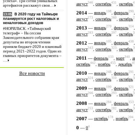
успеха». Три сотни уникальных
346
431
4
август
,
сентябрь
,
октябрь
артефактов расскажут свои…
108
290
2014
—
январь
,
февраль
В 2020 году на Таймыре
13:05
273
260
2
планируется рост налоговых и
август
,
сентябрь
,
октябрь
неналоговых доходов
279
314
2013
—
январь
,
февраль
#НОРИЛЬСК. «Таймырский
283
297
3
телеграф» – На сессии
август
,
сентябрь
,
октябрь
Законодательного собрания края
105
438
2012
депутаты во втором чтении
—
январь
,
февраль
приняли бюджет-2020 и плановый
343
323
3
август
,
сентябрь
,
октябрь
период 2021–2022 годов. Один из
главных приоритетов документа –
133
340
2011
—
февраль
,
март
,
а
…
442
455
4
октябрь
,
ноябрь
,
декабрь
248
291
2010
—
Все новости
январь
,
февраль
324
310
3
август
,
сентябрь
,
октябрь
199
321
2009
—
январь
,
февраль
266
293
3
август
,
сентябрь
,
октябрь
284
353
2008
—
январь
,
февраль
253
282
3
август
,
сентябрь
,
октябрь
178
204
2007
—
октябрь
,
ноябрь
4
0
—
0