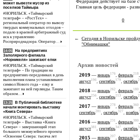
Федерация действует на базе 
может вывезти мусор из
Главная цель федерации - разв
поселков Таймыра
#НОРИЛЬСК. «Таймырский
телеграф» – «РостТех» –
0
региональный оператор по вывозу
твердых коммунальных отходов –
подало в краевой арбитражный суд
иск к управлению
←
Сегодня в Норильске пройд
Росприроднадзора. Оператор…
"Обнимашки"
На предприятиях
14:05
Заполярного филиала
«Норникеля» зажигают елки
Архив новостей
#НОРИЛЬСК. «Таймырский
телеграф» – По традиции на
176
218
2019
—
предприятиях-передовиках в день
январь
,
февраль
выполнения плана устанавливают
196
179
2
август
,
сентябрь
,
октябрь
символ Нового года – елку и
зажигают на ней гирлянды. Таким
262
180
2018
—
январь
,
февраль
образом…
256
213
2
август
,
сентябрь
,
октябрь
В Публичной библиотеке
13:25
278
360
2017
—
январь
,
февраль
начали монтировать выставку
281
327
«Книга Севера»
сентябрь
,
октябрь
,
ноябрь
#НОРИЛЬСК. «Таймырский
231
380
2016
—
январь
,
февраль
телеграф» – Выставка «Книга
Севера» – завершающий этап
381
347
3
август
,
сентябрь
,
октябрь
большого межмузейного проекта
«Освоение Севера: тысяча лет
207
345
2015
—
январь
,
февраль