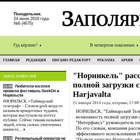
Понедельник
,
24 июня 2019 года
№6 (4675)
Гуд кёрлинг!
В четвертом поколении
ГЛАВНАЯ
РЕДАКЦИЯ
ПИСЬМО РЕДАКТОРУ
РЕКЛАМА
АРХИВ
"Норникель" рас
ЛЕНТА НОВОСТЕЙ
полной загрузки 
Любители косплея
15:00
провели фестиваль GeekOn в
Harjavalta
Норильске
#НОРИЛЬСК. «Таймырский
21 января 2014 года, вторник, 17:00
телеграф» – Словом geek когда-то
называли ярмарочных чудаков,
НОРИЛЬСК. "Таймырский Телег
которые выступали на потеху
возможность полной загрузки с
публике. Сейчас гиками называют
"Интерфаксу" руководитель о
людей, очень сильно увлеченных
По его словам, компания расс
каким-то…
эффективного использования Ha
Региональный оператор не
14:10
"Полная загрузка Harjavalta, 