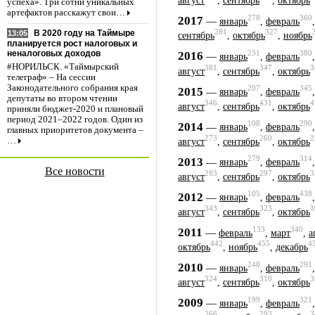
август
,
сентябрь
,
октябрь
успеха». Три сотни уникальных
артефактов расскажут свои…
278
360
2017
—
январь
,
февраль
281
327
В 2020 году на Таймыре
13:05
сентябрь
,
октябрь
,
ноябрь
планируется рост налоговых и
неналоговых доходов
231
380
2016
—
январь
,
февраль
#НОРИЛЬСК. «Таймырский
381
347
3
август
,
сентябрь
,
октябрь
телеграф» – На сессии
Законодательного собрания края
207
345
2015
—
январь
,
февраль
депутаты во втором чтении
346
431
4
август
,
сентябрь
,
октябрь
приняли бюджет-2020 и плановый
период 2021–2022 годов. Один из
108
290
2014
—
январь
,
февраль
главных приоритетов документа –
273
260
2
…
август
,
сентябрь
,
октябрь
279
314
2013
—
январь
,
февраль
Все новости
283
297
3
август
,
сентябрь
,
октябрь
105
438
2012
—
январь
,
февраль
343
323
3
август
,
сентябрь
,
октябрь
133
340
2011
—
февраль
,
март
,
а
442
455
4
октябрь
,
ноябрь
,
декабрь
248
291
2010
—
январь
,
февраль
324
310
3
август
,
сентябрь
,
октябрь
199
321
2009
—
январь
,
февраль
266
293
3