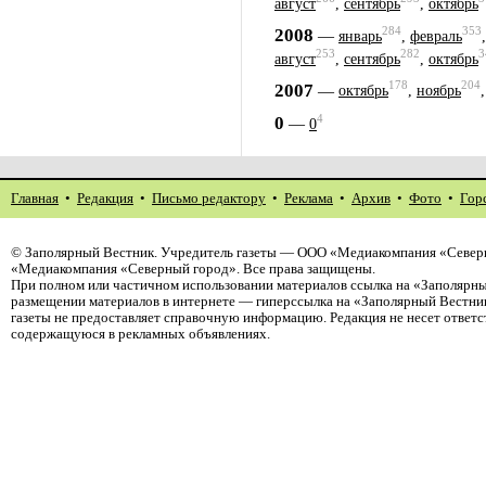
август
,
сентябрь
,
октябрь
284
353
2008
—
январь
,
февраль
253
282
3
август
,
сентябрь
,
октябрь
178
204
2007
—
октябрь
,
ноябрь
4
0
—
0
Главная
•
Редакция
•
Письмо редактору
•
Реклама
•
Архив
•
Фото
•
Гор
©
Заполярный Вестник
. Учредитель газеты — ООО «Медиакомпания «Северн
«Медиакомпания «Северный город». Все права защищены.
При полном или частичном использовании материалов ссылка на «Заполярны
размещении материалов в интернете — гиперссылка на «Заполярный Вестник
газеты не предоставляет справочную информацию. Редакция не несет ответ
содержащуюся в рекламных объявлениях.