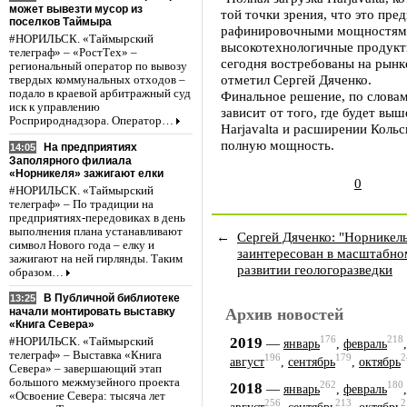
может вывезти мусор из
той точки зрения, что это пр
поселков Таймыра
рафинировочными мощностями
#НОРИЛЬСК. «Таймырский
высокотехнологичные продукты 
телеграф» – «РостТех» –
сегодня востребованы на рынк
региональный оператор по вывозу
отметил Сергей Дяченко.
твердых коммунальных отходов –
подало в краевой арбитражный суд
Финальное решение, по словам
иск к управлению
зависит от того, где будет вы
Росприроднадзора. Оператор…
Harjavalta и расширении Кольс
полную мощность.
На предприятиях
14:05
Заполярного филиала
«Норникеля» зажигают елки
0
#НОРИЛЬСК. «Таймырский
телеграф» – По традиции на
предприятиях-передовиках в день
выполнения плана устанавливают
←
Сергей Дяченко: "Норникел
символ Нового года – елку и
заинтересован в масштабно
зажигают на ней гирлянды. Таким
развитии геологоразведки
образом…
В Публичной библиотеке
13:25
Архив новостей
начали монтировать выставку
«Книга Севера»
176
218
2019
—
#НОРИЛЬСК. «Таймырский
январь
,
февраль
телеграф» – Выставка «Книга
196
179
2
август
,
сентябрь
,
октябрь
Севера» – завершающий этап
большого межмузейного проекта
262
180
2018
—
январь
,
февраль
«Освоение Севера: тысяча лет
256
213
2