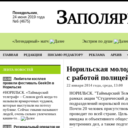
Понедельник
,
24 июня 2019 года
№6 (4675)
«Легендарный» матч
Экстрим по душе
ГЛАВНАЯ
РЕДАКЦИЯ
ПИСЬМО РЕДАКТОРУ
РЕКЛАМА
АРХИВ
Норильская моло
ЛЕНТА НОВОСТЕЙ
с работой полице
Любители косплея
15:00
провели фестиваль GeekOn в
22 января 2014 года, среда, 13:00
Норильске
#НОРИЛЬСК. «Таймырский
НОРИЛЬСК. "Таймырский Телег
телеграф» – Словом geek когда-то
рамках акции "Студенческий д
называли ярмарочных чудаков,
подразделений норильской пол
которые выступали на потеху
Почти 20 человек присутствов
публике. Сейчас гиками называют
проводит по всей стране. Цел
людей, очень сильно увлеченных
каким-то…
имиджа и объективного общест
внутренних дел, а также подго
Региональный оператор не
14:10