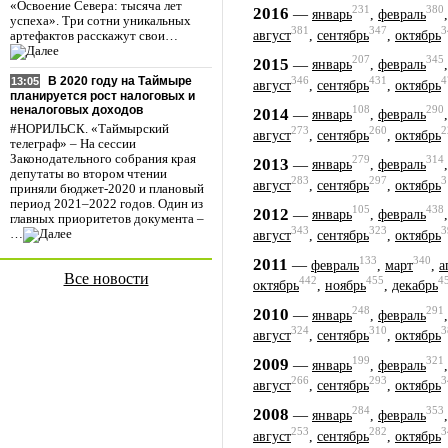
«Освоение Севера: тысяча лет
231
380
2016
—
январь
,
февраль
успеха». Три сотни уникальных
381
347
3
август
,
сентябрь
,
октябрь
артефактов расскажут свои…
207
345
2015
—
январь
,
февраль
346
431
4
В 2020 году на Таймыре
13:05
август
,
сентябрь
,
октябрь
планируется рост налоговых и
неналоговых доходов
108
290
2014
—
январь
,
февраль
#НОРИЛЬСК. «Таймырский
273
260
2
август
,
сентябрь
,
октябрь
телеграф» – На сессии
Законодательного собрания края
279
314
2013
—
январь
,
февраль
депутаты во втором чтении
283
297
3
август
,
сентябрь
,
октябрь
приняли бюджет-2020 и плановый
период 2021–2022 годов. Один из
105
438
2012
—
январь
,
февраль
главных приоритетов документа –
343
323
3
…
август
,
сентябрь
,
октябрь
133
340
2011
—
февраль
,
март
,
а
Все новости
442
455
4
октябрь
,
ноябрь
,
декабрь
248
291
2010
—
январь
,
февраль
324
310
3
август
,
сентябрь
,
октябрь
199
321
2009
—
январь
,
февраль
266
293
3
август
,
сентябрь
,
октябрь
284
353
2008
—
январь
,
февраль
253
282
3
август
,
сентябрь
,
октябрь