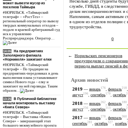
Несколько дней студенты буду
может вывезти мусор из
службе, ГИБДД, в следственно
поселков Таймыра
делам несовершеннолетних и с
#НОРИЛЬСК. «Таймырский
Напомним, самым активным ст
телеграф» – «РостТех» –
региональный оператор по вывозу
в одном из отделов полиции 
твердых коммунальных отходов –
трудоустройства.
подало в краевой арбитражный суд
иск к управлению
Росприроднадзора. Оператор…
0
На предприятиях
14:05
←
Норильских пенсионеров
Заполярного филиала
«Норникеля» зажигают елки
предупредили о сокращени
#НОРИЛЬСК. «Таймырский
периода выплат пенсий в фе
телеграф» – По традиции на
предприятиях-передовиках в день
выполнения плана устанавливают
Архив новостей
символ Нового года – елку и
зажигают на ней гирлянды. Таким
176
218
2019
—
январь
,
февраль
образом…
196
179
2
август
,
сентябрь
,
октябрь
В Публичной библиотеке
13:25
262
180
2018
—
начали монтировать выставку
январь
,
февраль
«Книга Севера»
256
213
2
август
,
сентябрь
,
октябрь
#НОРИЛЬСК. «Таймырский
278
360
2017
телеграф» – Выставка «Книга
—
январь
,
февраль
Севера» – завершающий этап
281
327
сентябрь
,
октябрь
,
ноябрь
большого межмузейного проекта