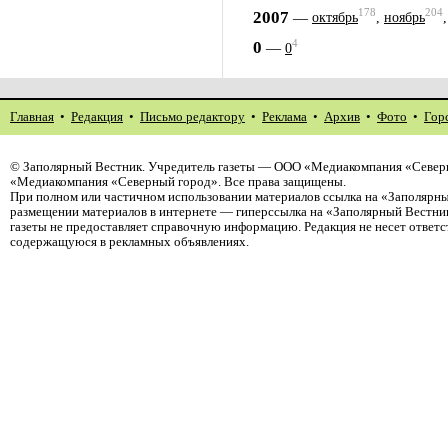
178
204
2007
—
октябрь
,
ноябрь
4
0
—
0
Главная
•
Редакция
•
Письмо редактору
•
Реклама
•
Архив
•
Фото
•
Гор
©
Заполярный Вестник
. Учредитель газеты — ООО «Медиакомпания «Северн
«Медиакомпания «Северный город». Все права защищены.
При полном или частичном использовании материалов ссылка на «Заполярны
размещении материалов в интернете — гиперссылка на «Заполярный Вестник
газеты не предоставляет справочную информацию. Редакция не несет ответ
содержащуюся в рекламных объявлениях.